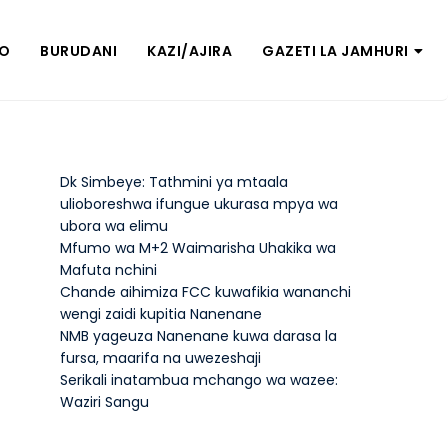
ZO
BURUDANI
KAZI/AJIRA
GAZETI LA JAMHURI
Dk Simbeye: Tathmini ya mtaala
ulioboreshwa ifungue ukurasa mpya wa
ubora wa elimu
Mfumo wa M+2 Waimarisha Uhakika wa
Mafuta nchini
Chande aihimiza FCC kuwafikia wananchi
wengi zaidi kupitia Nanenane
NMB yageuza Nanenane kuwa darasa la
fursa, maarifa na uwezeshaji
Serikali inatambua mchango wa wazee:
Waziri Sangu