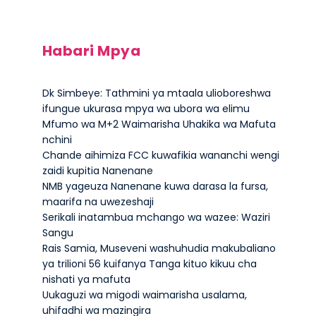
Habari Mpya
Dk Simbeye: Tathmini ya mtaala ulioboreshwa
ifungue ukurasa mpya wa ubora wa elimu
Mfumo wa M+2 Waimarisha Uhakika wa Mafuta
nchini
Chande aihimiza FCC kuwafikia wananchi wengi
zaidi kupitia Nanenane
NMB yageuza Nanenane kuwa darasa la fursa,
maarifa na uwezeshaji
Serikali inatambua mchango wa wazee: Waziri
Sangu
Rais Samia, Museveni washuhudia makubaliano
ya trilioni 56 kuifanya Tanga kituo kikuu cha
nishati ya mafuta
Uukaguzi wa migodi waimarisha usalama,
uhifadhi wa mazingira