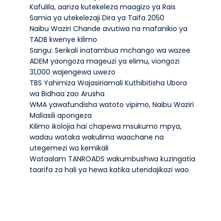
Kafulila, aanza kutekeleza maagizo ya Rais
Samia ya utekelezaji Dira ya Taifa 2050
Naibu Waziri Chande avutiwa na mafanikio ya
TADB kwenye kilimo
Sangu: Serikali inatambua mchango wa wazee
ADEM yaongoza mageuzi ya elimu, viongozi
31,000 wajengewa uwezo
TBS Yahimiza Wajasiriamali Kuthibitisha Ubora
wa Bidhaa zao Arusha
WMA yawafundisha watoto vipimo, Naibu Waziri
Maliasili apongeza
Kilimo ikolojia hai chapewa msukumo mpya,
wadau wataka wakulima waachane na
utegemezi wa kemikali
Wataalam TANROADS wakumbushwa kuzingatia
taarifa za hali ya hewa katika utendajikazi wao