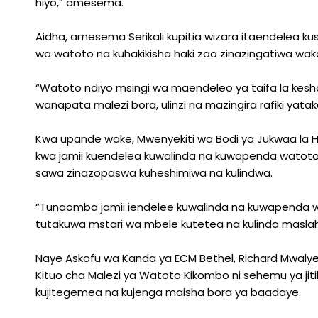
hiyo,” amesema.
Aidha, amesema Serikali kupitia wizara itaendelea ku
wa watoto na kuhakikisha haki zao zinazingatiwa wak
“Watoto ndiyo msingi wa maendeleo ya taifa la kesho,
wanapata malezi bora, ulinzi na mazingira rafiki yat
Kwa upande wake, Mwenyekiti wa Bodi ya Jukwaa la H
kwa jamii kuendelea kuwalinda na kuwapenda watoto b
sawa zinazopaswa kuheshimiwa na kulindwa.
“Tunaomba jamii iendelee kuwalinda na kuwapenda w
tutakuwa mstari wa mbele kutetea na kulinda masla
Naye Askofu wa Kanda ya ECM Bethel, Richard Mwaly
Kituo cha Malezi ya Watoto Kikombo ni sehemu ya ji
kujitegemea na kujenga maisha bora ya baadaye.