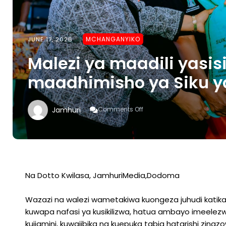
MCHANGANYIKO
JUNE 17, 2026
Malezi ya maadili yasis
maadhimisho ya Siku ya
On
Jamhuri
Comments Off
Malezi
Ya
Maadili
Yasisitizwa
Katika
Maadhimisho
Ya
Na Dotto Kwilasa, JamhuriMedia,Dodoma
Siku
Ya
Wazazi na walezi wametakiwa kuongeza juhudi katik
Mtoto
Wa
kuwapa nafasi ya kusikilizwa, hatua ambayo imeel
Afrika
kujiamini, kuwajibika na kuepuka tabia hatarishi zina