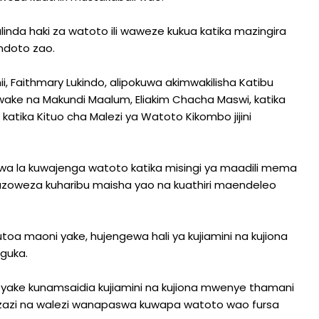
inda haki za watoto ili waweze kukua katika mazingira
ndoto zao.
 Faithmary Lukindo, alipokuwa akimwakilisha Katibu
wake na Makundi Maalum, Eliakim Chacha Maswi, katika
katika Kituo cha Malezi ya Watoto Kikombo jijini
a la kuwajenga watoto katika misingi ya maadili mema
zinazoweza kuharibu maisha yao na kuathiri maendeleo
a maoni yake, hujengewa hali ya kujiamini na kujiona
guka.
 yake kunamsaidia kujiamini na kujiona mwenye thamani
o wazazi na walezi wanapaswa kuwapa watoto wao fursa