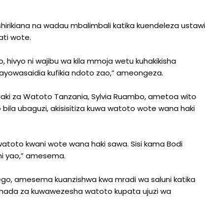
shirikiana na wadau mbalimbali katika kuendeleza ustawi
ati wote.
 hivyo ni wajibu wa kila mmoja wetu kuhakikisha
akayowasaidia kufikia ndoto zao,” ameongeza.
aki za Watoto Tanzania, Sylvia Ruambo, ametoa wito
ila ubaguzi, akisisitiza kuwa watoto wote wana haki
atoto kwani wote wana haki sawa. Sisi kama Bodi
hi yao,” amesema.
ego, amesema kuanzishwa kwa mradi wa saluni katika
tihada za kuwawezesha watoto kupata ujuzi wa