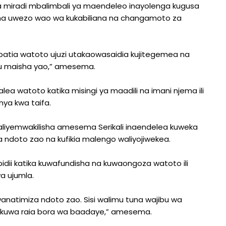
a miradi mbalimbali ya maendeleo inayolenga kugusa
risha uwezo wao wa kukabiliana na changamoto za
patia watoto ujuzi utakaowasaidia kujitegemea na
bu maisha yao,” amesema.
 watoto katika misingi ya maadili na imani njema ili
a kwa taifa.
aliyemwakilisha amesema Serikali inaendelea kuweka
za ndoto zao na kufikia malengo waliyojiwekea.
ii katika kuwafundisha na kuwaongoza watoto ili
a ujumla.
anatimiza ndoto zao. Sisi walimu tuna wajibu wa
na kuwa raia bora wa baadaye,” amesema.