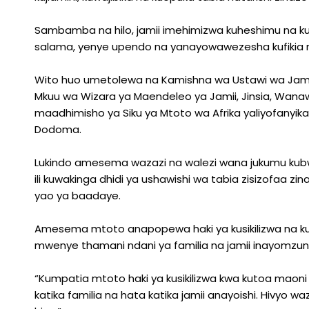
Sambamba na hilo, jamii imehimizwa kuheshimu na kul
salama, yenye upendo na yanayowawezesha kufikia 
Wito huo umetolewa na Kamishna wa Ustawi wa Jamii,
Mkuu wa Wizara ya Maendeleo ya Jamii, Jinsia, Wana
maadhimisho ya Siku ya Mtoto wa Afrika yaliyofanyika 
Dodoma.
Lukindo amesema wazazi na walezi wana jukumu kubw
ili kuwakinga dhidi ya ushawishi wa tabia zisizofaa 
yao ya baadaye.
Amesema mtoto anapopewa haki ya kusikilizwa na kuto
mwenye thamani ndani ya familia na jamii inayomzun
“Kumpatia mtoto haki ya kusikilizwa kwa kutoa maoni
katika familia na hata katika jamii anayoishi. Hivy