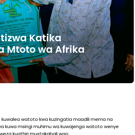
itizwa Katika
 Mtoto wa Afrika
a kuwalea watoto kwa kuzingatia maadili mema na
ezwa kuwa msingi muhimu wa kuwajenga watoto wenye
zoweza kuathiri mustakabali wao.