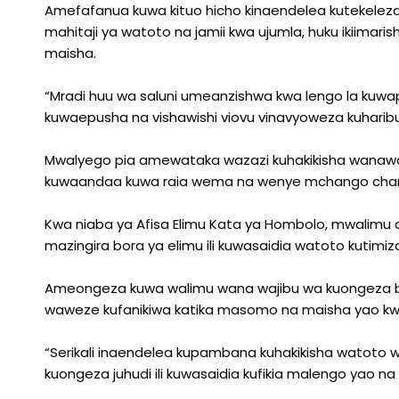
Amefafanua kuwa kituo hicho kinaendelea kutekelez
mahitaji ya watoto na jamii kwa ujumla, huku ikiima
maisha.
“Mradi huu wa saluni umeanzishwa kwa lengo la kuwa
kuwaepusha na vishawishi viovu vinavyoweza kuhari
Mwalyego pia amewataka wazazi kuhakikisha wanawalea
kuwaandaa kuwa raia wema na wenye mchango chany
Kwa niaba ya Afisa Elimu Kata ya Hombolo, mwalimu 
mazingira bora ya elimu ili kuwasaidia watoto kutimi
Ameongeza kuwa walimu wana wajibu wa kuongeza bid
waweze kufanikiwa katika masomo na maisha yao kw
“Serikali inaendelea kupambana kuhakikisha watoto w
kuongeza juhudi ili kuwasaidia kufikia malengo yao 