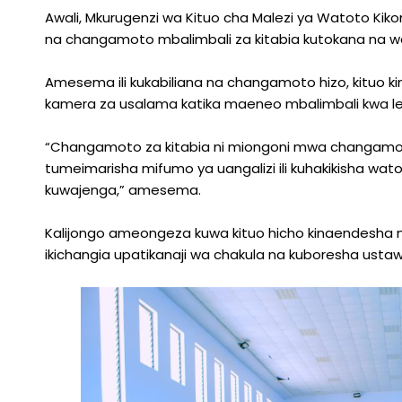
Awali, Mkurugenzi wa Kituo cha Malezi ya Watoto Kiko
na changamoto mbalimbali za kitabia kutokana na wat
Amesema ili kukabiliana na changamoto hizo, kituo k
kamera za usalama katika maeneo mbalimbali kwa leng
“Changamoto za kitabia ni miongoni mwa changamo
tumeimarisha mifumo ya uangalizi ili kuhakikisha wa
kuwajenga,” amesema.
Kalijongo ameongeza kuwa kituo hicho kinaendesha m
ikichangia upatikanaji wa chakula na kuboresha ust