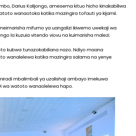
mbo, Darius Kalijongo, amesema kituo hicho kinakabiliwa
oto wanaotoka katika mazingira tofauti ya kijamii.
imeimarisha mifumo ya uangalizi ikiwemo uwekaji wa
o la kuzuia vitendo viovu na kuimarisha malezi.
to kubwa tunazokabiliana nazo. Ndiyo maana
toto wanalelewa katika mazingira salama na yenye
iradi mbalimbali ya uzalishaji ambayo imekuwa
awi wa watoto wanaolelewa hapo.