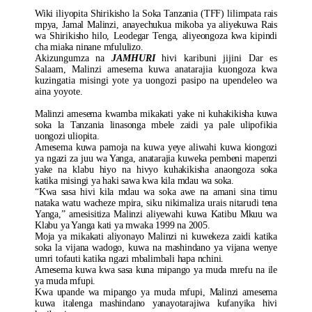
Wiki iliyopita Shirikisho la Soka Tanzania (TFF) lilimpata rais
mpya, Jamal Malinzi, anayechukua mikoba ya aliyekuwa Rais
wa Shirikisho hilo, Leodegar Tenga, aliyeongoza kwa kipindi
cha miaka ninane mfululizo.
Akizungumza na
JAMHURI
hivi karibuni jijini Dar es
Salaam, Malinzi amesema kuwa anatarajia kuongoza kwa
kuzingatia misingi yote ya uongozi pasipo na upendeleo wa
aina yoyote.
Malinzi amesema kwamba mikakati yake ni kuhakikisha kuwa
soka la Tanzania linasonga mbele zaidi ya pale ulipofikia
uongozi uliopita.
Amesema kuwa pamoja na kuwa yeye aliwahi kuwa kiongozi
ya ngazi za juu wa Yanga, anatarajia kuweka pembeni mapenzi
yake na klabu hiyo na hivyo kuhakikisha anaongoza soka
katika misingi ya haki sawa kwa kila mdau wa soka.
“Kwa sasa hivi kila mdau wa soka awe na amani sina timu
nataka watu wacheze mpira, siku nikimaliza urais nitarudi tena
Yanga,” amesisitiza Malinzi aliyewahi kuwa Katibu Mkuu wa
Klabu ya Yanga kati ya mwaka 1999 na 2005.
Moja ya mikakati aliyonayo Malinzi ni kuwekeza zaidi katika
soka la vijana wadogo, kuwa na mashindano ya vijana wenye
umri tofauti katika ngazi mbalimbali hapa nchini.
Amesema kuwa kwa sasa kuna mipango ya muda mrefu na ile
ya muda mfupi.
Kwa upande wa mipango ya muda mfupi, Malinzi amesema
kuwa italenga mashindano yanayotarajiwa kufanyika hivi