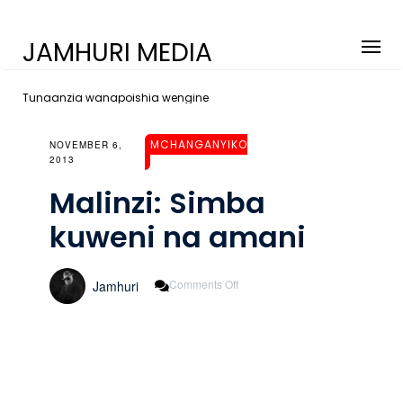
JAMHURI MEDIA
Tunaanzia wanapoishia wengine
MCHANGANYIKO
NOVEMBER 6,
2013
Malinzi: Simba
kuweni na amani
On
Comments Off
Jamhuri
Malinzi:
Simba
Kuweni
Na
Amani