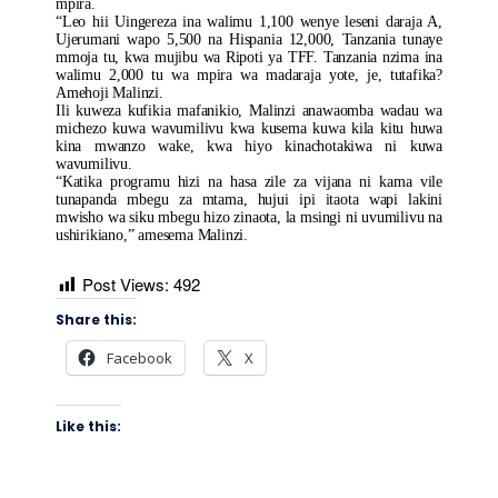
mpira.
“Leo hii Uingereza ina walimu 1,100 wenye leseni daraja A,
Ujerumani wapo 5,500 na Hispania 12,000, Tanzania tunaye
mmoja tu, kwa mujibu wa Ripoti ya TFF. Tanzania nzima ina
walimu 2,000 tu wa mpira wa madaraja yote, je, tutafika?
Amehoji Malinzi.
Ili kuweza kufikia mafanikio, Malinzi anawaomba wadau wa
michezo kuwa wavumilivu kwa kusema kuwa kila kitu huwa
kina mwanzo wake, kwa hiyo kinachotakiwa ni kuwa
wavumilivu.
“Katika programu hizi na hasa zile za vijana ni kama vile
tunapanda mbegu za mtama, hujui ipi itaota wapi lakini
mwisho wa siku mbegu hizo zinaota, la msingi ni uvumilivu na
ushirikiano,” amesema Malinzi.
Post Views:
492
Share this:
Facebook
X
Like this: