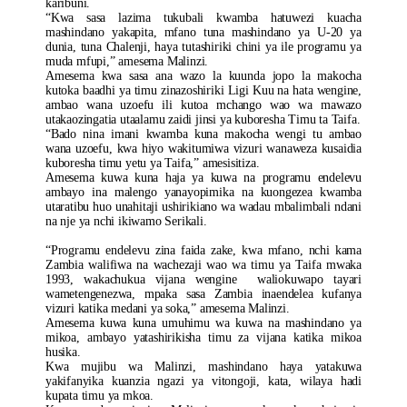
karibuni.
“Kwa sasa lazima tukubali kwamba hatuwezi kuacha
mashindano yakapita, mfano tuna mashindano ya U-20 ya
dunia, tuna Chalenji, haya tutashiriki chini ya ile programu ya
muda mfupi,” amesema Malinzi.
Amesema kwa sasa ana wazo la kuunda jopo la makocha
kutoka baadhi ya timu zinazoshiriki Ligi Kuu na hata wengine,
ambao wana uzoefu ili kutoa mchango wao wa mawazo
utakaozingatia utaalamu zaidi jinsi ya kuboresha Timu ta Taifa.
“Bado nina imani kwamba kuna makocha wengi tu ambao
wana uzoefu, kwa hiyo wakitumiwa vizuri wanaweza kusaidia
kuboresha timu yetu ya Taifa,” amesisitiza.
Amesema kuwa kuna haja ya kuwa na programu endelevu
ambayo ina malengo yanayopimika na kuongezea kwamba
utaratibu huo unahitaji ushirikiano wa wadau mbalimbali ndani
na nje ya nchi ikiwamo Serikali.
“Programu endelevu zina faida zake, kwa mfano, nchi kama
Zambia walifiwa na wachezaji wao wa timu ya Taifa mwaka
1993, wakachukua vijana wengine waliokuwapo tayari
wametengenezwa, mpaka sasa Zambia inaendelea kufanya
vizuri katika medani ya soka,” amesema Malinzi.
Amesema kuwa kuna umuhimu wa kuwa na mashindano ya
mikoa, ambayo yatashirikisha timu za vijana katika mikoa
husika.
Kwa mujibu wa Malinzi, mashindano haya yatakuwa
yakifanyika kuanzia ngazi ya vitongoji, kata, wilaya hadi
kupata timu ya mkoa.