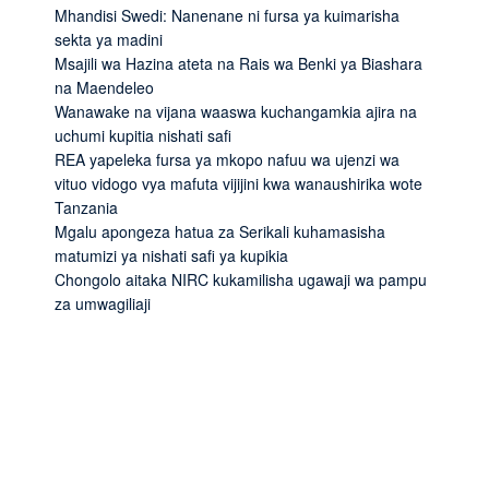
Mhandisi Swedi: Nanenane ni fursa ya kuimarisha
sekta ya madini
Msajili wa Hazina ateta na Rais wa Benki ya Biashara
na Maendeleo
Wanawake na vijana waaswa kuchangamkia ajira na
uchumi kupitia nishati safi
REA yapeleka fursa ya mkopo nafuu wa ujenzi wa
vituo vidogo vya mafuta vijijini kwa wanaushirika wote
Tanzania
Mgalu apongeza hatua za Serikali kuhamasisha
matumizi ya nishati safi ya kupikia
Chongolo aitaka NIRC kukamilisha ugawaji wa pampu
za umwagiliaji