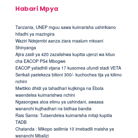
Habari Mpya
Tanzania, UNEP mguu sawa kuimarisha ushirikiano
hifadhi ya mazingira
Waziri Ndejembi aanza ziara maalum mkoani
Shinyanga
Ajira zaidi ya 420 zazalishwa kupitia ujenzi wa kituo
cha EACOP PS4 Mbogwe
EACOP yafadhili vijana 17 kusomea ufundi stadi VETA
Serikali yaelekeza bilioni 300/- kuchochea tija ya kilimo
nchini
Mwitikio dhidi ya tahadhari kujikinga na Ebola
waendelea kuimarishwa nchini
Ngasongwa atoa elimu ya ushindani, awaasa
wananchi kujihadhari na bidhaa bandia
Rais Samia: Tutaendelea kuimarisha mitaji kupitia
TADB
Chatanda : Mikopo asilimia 10 imebadili maisha ya
wananchi Mbalizi