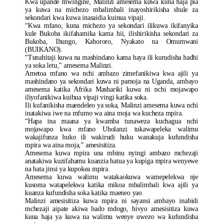
Kwa upande mwingine, Malinzi amesema kuwa kuna haja pia
ya kuwa na michezo mbalimbali inayoshirikisha shule za
sekondari kwa kuwa inasaidia kuinua vipaji.
“Kwa mfano, kuna michezo ya sekondari ilikuwa ikifanyika
kule Bukoba ikifahamika kama hii, ilishirikisha sekondari za
Bukoba, Ihungo, Kahororo, Nyakato na Omumwani
(BUIKANO).
“Tunahitaji kuwa na mashindano kama haya ili kurudisha hadhi
ya soka letu,” amesema Malinzi.
Ametoa mfano wa nchi ambazo zimefanikiwa kwa ajili ya
mashindano ya sekondari kuwa ni pamoja na Uganda, ambayo
amesema katika Afrika Mashariki kuwa ni nchi mojawapo
iliyofanikiwa kuibua vipaji vingi katika soka.
Ili kufanikisha maendeleo ya soka, Malinzi amesema kuwa nchi
inatakiwa iwe na mfumo wa aina moja wa kucheza mpira.
“Hapa ina maana ya kwamba tunaweza kuchagua nchi
mojawapo kwa mfano Uholanzi tukawapeleka walimu
wakajifunza huko ili wakirudi huku wanakuja kufundisha
mpira wa aina moja,” amesisitiza.
Amesema kuwa mpira una mbinu nyingi ambazo mchezaji
anatakiwa kuzifahamu kuanzia hatua ya kupiga mpira wenyewe
na hata jinsi ya kupokea mpira.
Amesema kuwa walimu watakaokuwa wamepelekwa nje
kusoma watapelekwa katika mikoa mbalimbali kwa ajili ya
kuanza kufundisha soka katika maeneo yao.
Malinzi amesisitiza kuwa mpira ni sayansi ambayo inabidi
mchezaji aipate akiwa bado mdogo, hivyo amesisitiza kuwa
kuna haja ya kuwa na walimu wenye uwezo wa kufundisha