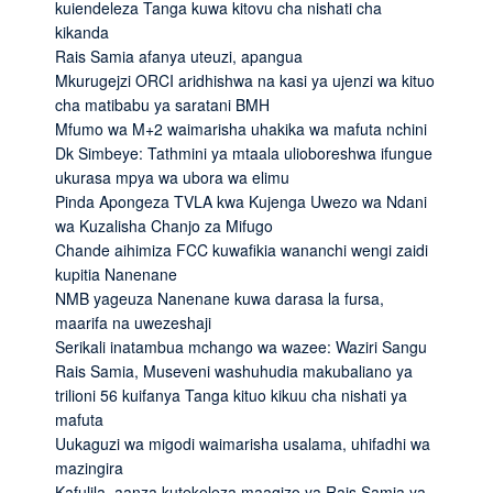
kuiendeleza Tanga kuwa kitovu cha nishati cha
kikanda
Rais Samia afanya uteuzi, apangua
Mkurugejzi ORCI aridhishwa na kasi ya ujenzi wa kituo
cha matibabu ya saratani BMH
Mfumo wa M+2 waimarisha uhakika wa mafuta nchini
Dk Simbeye: Tathmini ya mtaala ulioboreshwa ifungue
ukurasa mpya wa ubora wa elimu
Pinda Apongeza TVLA kwa Kujenga Uwezo wa Ndani
wa Kuzalisha Chanjo za Mifugo
Chande aihimiza FCC kuwafikia wananchi wengi zaidi
kupitia Nanenane
NMB yageuza Nanenane kuwa darasa la fursa,
maarifa na uwezeshaji
Serikali inatambua mchango wa wazee: Waziri Sangu
Rais Samia, Museveni washuhudia makubaliano ya
trilioni 56 kuifanya Tanga kituo kikuu cha nishati ya
mafuta
Uukaguzi wa migodi waimarisha usalama, uhifadhi wa
mazingira
Kafulila, aanza kutekeleza maagizo ya Rais Samia ya