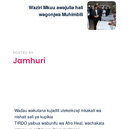
Waziri Mkuu awajulia hali
wagonjwa Muhimbili
POSTED BY
Jamhuri
Wadau wakutana kujadili utekelezaji mkakati wa
nishati safi ya kupikia
TIRDO yaibua wabunifu wa Afro Heal, wachakata