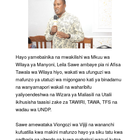
Hayo yamebainika na mwakilishi wa Mkuu wa
Wilaya ya Manyoni, Leila Sawe ambaye pia ni Afisa
Tawala wa Wilaya hiyo, wakati wa ufunguzi wa
mafunzo ya utatuzi wa migongano kati ya binadamu
na wanyamapori wakali na waharibifu
yaliyoendeshwa na Wizara ya Maliasili na Utalii
ikihusisha taasisi zake za TAWIRI, TAWA, TFS na
wadau wa UNDP.
Sawe amewataka Viongozi wa Vijiji na wananchi
kufuatilia kwa makini mafunzo hayo ya siku tatu kwa
nadharia na vitendo na kuwa mabalozi wazuri kutoa