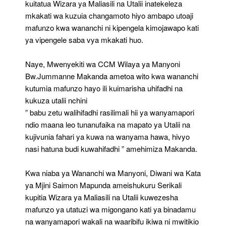
kuitatua Wizara ya Maliasili na Utalii inatekeleza
mkakati wa kuzuia changamoto hiyo ambapo utoaji
mafunzo kwa wananchi ni kipengela kimojawapo kati
ya vipengele saba vya mkakati huo.
Naye, Mwenyekiti wa CCM Wilaya ya Manyoni
Bw.Jummanne Makanda ametoa wito kwa wananchi
kutumia mafunzo hayo ili kuimarisha uhifadhi na
kukuza utalii nchini
” babu zetu walihifadhi rasilimali hii ya wanyamapori
ndio maana leo tunanufaika na mapato ya Utalii na
kujivunia fahari ya kuwa na wanyama hawa, hivyo
nasi hatuna budi kuwahifadhi ” amehimiza Makanda.
Kwa niaba ya Wananchi wa Manyoni, Diwani wa Kata
ya Mjini Saimon Mapunda ameishukuru Serikali
kupitia Wizara ya Maliasili na Utalii kuwezesha
mafunzo ya utatuzi wa migongano kati ya binadamu
na wanyamapori wakali na waaribifu ikiwa ni mwitikio