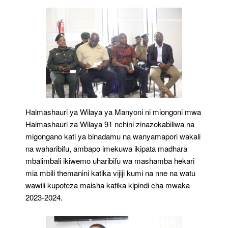
Wakali
Na
Waharibifu
Halmashauri ya Wilaya ya Manyoni ni miongoni mwa
Halmashauri za Wilaya 91 nchini zinazokabiliwa na
migongano kati ya binadamu na wanyamapori wakali
na waharibifu, ambapo imekuwa ikipata madhara
mbalimbali ikiwemo uharibifu wa mashamba hekari
mia mbili themanini katika vijiji kumi na nne na watu
wawili kupoteza maisha katika kipindi cha mwaka
2023-2024.