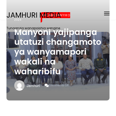
JAMHURI MEDIA
JULY 10,
MCHANGANYIKO
2024
Tunaanzia wanapoishia wengine
Manyoni yajipanga
utatuzi changamoto
ya wanyamapori
wakali na
waharibifu
On
Comments Off
Jamhuri
Manyoni
Yajipanga
Utatuzi
Changamoto
Ya
Wanyamapori