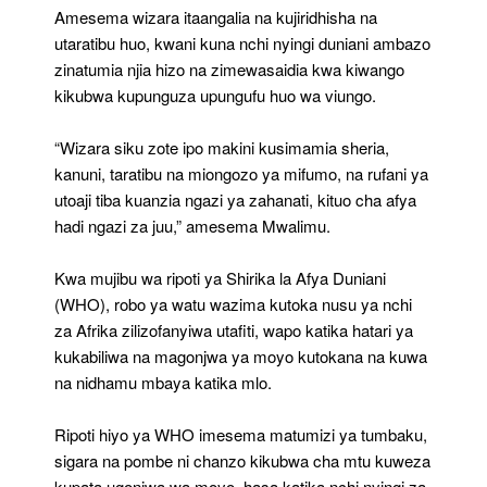
Amesema wizara itaangalia na kujiridhisha na
utaratibu huo, kwani kuna nchi nyingi duniani ambazo
zinatumia njia hizo na zimewasaidia kwa kiwango
kikubwa kupunguza upungufu huo wa viungo.
“Wizara siku zote ipo makini kusimamia sheria,
kanuni, taratibu na miongozo ya mifumo, na rufani ya
utoaji tiba kuanzia ngazi ya zahanati, kituo cha afya
hadi ngazi za juu,” amesema Mwalimu.
Kwa mujibu wa ripoti ya Shirika la Afya Duniani
(WHO), robo ya watu wazima kutoka nusu ya nchi
za Afrika zilizofanyiwa utafiti, wapo katika hatari ya
kukabiliwa na magonjwa ya moyo kutokana na kuwa
na nidhamu mbaya katika mlo.
Ripoti hiyo ya WHO imesema matumizi ya tumbaku,
sigara na pombe ni chanzo kikubwa cha mtu kuweza
kupata ugonjwa wa moyo, hasa katika nchi nyingi za