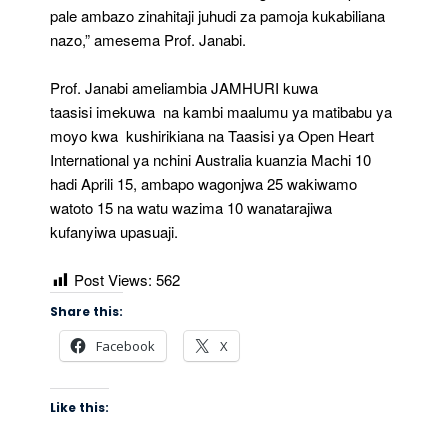
pale ambazo zinahitaji juhudi za pamoja kukabiliana
nazo,” amesema Prof. Janabi.
Prof. Janabi ameliambia JAMHURI kuwa
taasisi imekuwa na kambi maalumu ya matibabu ya
moyo kwa kushirikiana na Taasisi ya Open Heart
International ya nchini Australia kuanzia Machi 10
hadi Aprili 15, ambapo wagonjwa 25 wakiwamo
watoto 15 na watu wazima 10 wanatarajiwa
kufanyiwa upasuaji.
Post Views:
562
Share this:
Facebook
X
Like this: