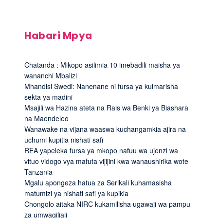
Habari Mpya
Chatanda : Mikopo asilimia 10 imebadili maisha ya
wananchi Mbalizi
Mhandisi Swedi: Nanenane ni fursa ya kuimarisha
sekta ya madini
Msajili wa Hazina ateta na Rais wa Benki ya Biashara
na Maendeleo
Wanawake na vijana waaswa kuchangamkia ajira na
uchumi kupitia nishati safi
REA yapeleka fursa ya mkopo nafuu wa ujenzi wa
vituo vidogo vya mafuta vijijini kwa wanaushirika wote
Tanzania
Mgalu apongeza hatua za Serikali kuhamasisha
matumizi ya nishati safi ya kupikia
Chongolo aitaka NIRC kukamilisha ugawaji wa pampu
za umwagiliaji