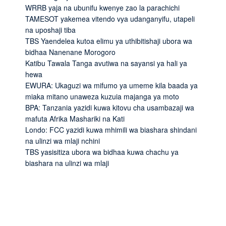
WRRB yaja na ubunifu kwenye zao la parachichi
TAMESOT yakemea vitendo vya udanganyifu, utapeli
na uposhaji tiba
TBS Yaendelea kutoa elimu ya uthibitishaji ubora wa
bidhaa Nanenane Morogoro
Katibu Tawala Tanga avutiwa na sayansi ya hali ya
hewa
EWURA: Ukaguzi wa mifumo ya umeme kila baada ya
miaka mitano unaweza kuzuia majanga ya moto
BPA: Tanzania yazidi kuwa kitovu cha usambazaji wa
mafuta Afrika Mashariki na Kati
Londo: FCC yazidi kuwa mhimili wa biashara shindani
na ulinzi wa mlaji nchini
TBS yasisitiza ubora wa bidhaa kuwa chachu ya
biashara na ulinzi wa mlaji