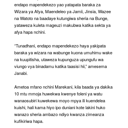
endapo mapendekezo yao yatapata baraka za
Wizara ya Afya, Maendeleo ya Jamii, Jinsia, Wazee
na Watoto na baadaye kutungiwa sheria na Bunge,
yataweza kuleta mageuzi makubwa katika sekta ya
afya hapa nchini.
“Tunadhani, endapo mapendekezo haya yakipata
baraka ya wizara na wabunge kuona umuhimu wake
na kuupitisha, utaweza kupunguza upungufu wa
viungo vya binadamu katika taasisi hii,” amesema
Janabi.
Ametoa mfano nchini Marekani, kila baada ya dakika
10 mtu mmoja huwekwa kwenye foleni ya watu
wanaosubiri kuwekewa moyo mpya ili kuendelea
kuishi, hali kama hiyo ipo duniani kote lakini huko
wanazo sheria ambazo ndiyo kwanza zimeanza
kufikiriwa hapa.