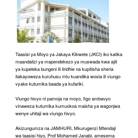
Taasisi ya Moyo ya Jakaya Kikwete (JKCI) iko katika
maandalizi ya mapendekezo ya muswada kwa ajili
ya kupeleka bungeni ili liridhie na kupitisha sheria
itakayoweza kuruhusu mtu kuandika wosia ili viungo
vyake kutumika baada ya kufariki.
Viungo hivyo ni pamoja na moyo, figo ambavyo
vinaweza kutumika kumuokoa maisha ya wagonjwa
wenye uhitaji wa viungo hivyo.
Akizungumza na JAMHURI, Mkurugenzi Mtendaji
wa taasisi hiyo, Prof Mohamed Janabi, amesema