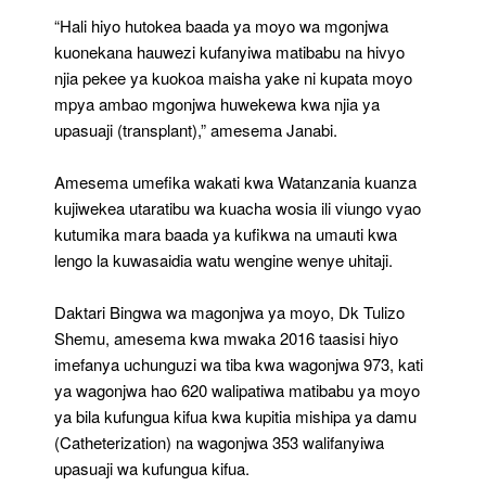
“Hali hiyo hutokea baada ya moyo wa mgonjwa
kuonekana hauwezi kufanyiwa matibabu na hivyo
njia pekee ya kuokoa maisha yake ni kupata moyo
mpya ambao mgonjwa huwekewa kwa njia ya
upasuaji (transplant),” amesema Janabi.
Amesema umefika wakati kwa Watanzania kuanza
kujiwekea utaratibu wa kuacha wosia ili viungo vyao
kutumika mara baada ya kufikwa na umauti kwa
lengo la kuwasaidia watu wengine wenye uhitaji.
Daktari Bingwa wa magonjwa ya moyo, Dk Tulizo
Shemu, amesema kwa mwaka 2016 taasisi hiyo
imefanya uchunguzi wa tiba kwa wagonjwa 973, kati
ya wagonjwa hao 620 walipatiwa matibabu ya moyo
ya bila kufungua kifua kwa kupitia mishipa ya damu
(Catheterization) na wagonjwa 353 walifanyiwa
upasuaji wa kufungua kifua.