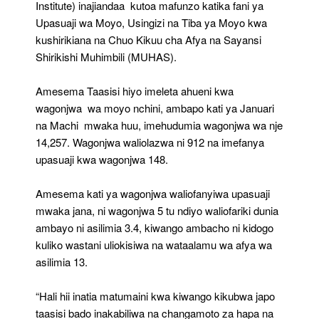
Institute) inajiandaa kutoa mafunzo katika fani ya
Upasuaji wa Moyo, Usingizi na Tiba ya Moyo kwa
kushirikiana na Chuo Kikuu cha Afya na Sayansi
Shirikishi Muhimbili (MUHAS).
Amesema Taasisi hiyo imeleta ahueni kwa
wagonjwa wa moyo nchini, ambapo kati ya Januari
na Machi mwaka huu, imehudumia wagonjwa wa nje
14,257. Wagonjwa waliolazwa ni 912 na imefanya
upasuaji kwa wagonjwa 148.
Amesema kati ya wagonjwa waliofanyiwa upasuaji
mwaka jana, ni wagonjwa 5 tu ndiyo waliofariki dunia
ambayo ni asilimia 3.4, kiwango ambacho ni kidogo
kuliko wastani uliokisiwa na wataalamu wa afya wa
asilimia 13.
“Hali hii inatia matumaini kwa kiwango kikubwa japo
taasisi bado inakabiliwa na changamoto za hapa na