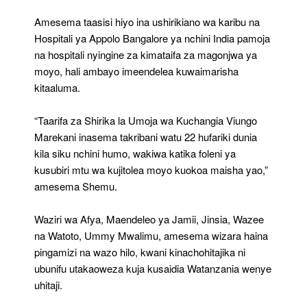
Amesema taasisi hiyo ina ushirikiano wa karibu na
Hospitali ya Appolo Bangalore ya nchini India pamoja
na hospitali nyingine za kimataifa za magonjwa ya
moyo, hali ambayo imeendelea kuwaimarisha
kitaaluma.
“Taarifa za Shirika la Umoja wa Kuchangia Viungo
Marekani inasema takribani watu 22 hufariki dunia
kila siku nchini humo, wakiwa katika foleni ya
kusubiri mtu wa kujitolea moyo kuokoa maisha yao,”
amesema Shemu.
Waziri wa Afya, Maendeleo ya Jamii, Jinsia, Wazee
na Watoto, Ummy Mwalimu, amesema wizara haina
pingamizi na wazo hilo, kwani kinachohitajika ni
ubunifu utakaoweza kuja kusaidia Watanzania wenye
uhitaji.