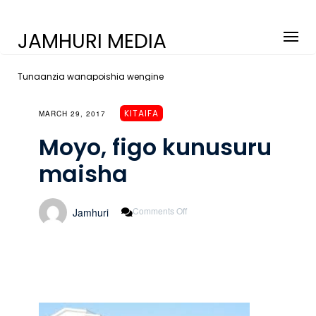
JAMHURI MEDIA
Tunaanzia wanapoishia wengine
KITAIFA
MARCH 29, 2017
Moyo, figo kunusuru
maisha
On
Comments Off
Jamhuri
Moyo,
Figo
Kunusuru
Maisha