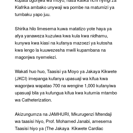
Kiafrika ambako unywaji wa pombe na matumizi ya
tumbaku yapo juu.
Shirika hilo limesema kuwa matatizo yote haya ya
afya yanaweza kuzuiwa kwa kula kwa nidhamu,
kunywa kwa kiasi na kufanya mazoezi ya kutosha
kwa lengo la kuuwezesha mwili kupambana na
magonjwa nyemelezi.
Wakati huo huo, Taasisi ya Moyo ya Jakaya Kikwete
(JKCI) imepanga kufanya upasuaji wa kifua kwa
wagonjwa wapatao 700 na wengine 1,000 kufanyiwa
upasuaji bila ya kufungua kifua kwa kutumia mtambo
wa Catheterization.
Akizungumza na JAMHURI, Mkurugenzi Mtendaji
wa taasisi hiyo, Prof. Mohamed Janabi, amesema
Taasisi hiyo ya (The Jakaya Kikwete Cardiac