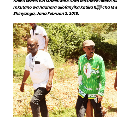
Naibu Waziri wa Madini Mhe Doto Mashaka Biteko 
mkutano wa hadhara uliofanyika katika Kijiji cha 
Shinyanga, Jana Februari 3, 2018.