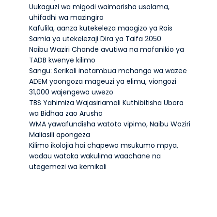
Uukaguzi wa migodi waimarisha usalama,
uhifadhi wa mazingira
Kafulila, aanza kutekeleza maagizo ya Rais
Samia ya utekelezaji Dira ya Taifa 2050
Naibu Waziri Chande avutiwa na mafanikio ya
TADB kwenye kilimo
Sangu: Serikali inatambua mchango wa wazee
ADEM yaongoza mageuzi ya elimu, viongozi
31,000 wajengewa uwezo
TBS Yahimiza Wajasiriamali Kuthibitisha Ubora
wa Bidhaa zao Arusha
WMA yawafundisha watoto vipimo, Naibu Waziri
Maliasili apongeza
Kilimo ikolojia hai chapewa msukumo mpya,
wadau wataka wakulima waachane na
utegemezi wa kemikali