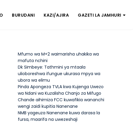
ZO
BURUDANI
KAZI/AJIRA
GAZETI LA JAMHURI
Mfumo wa M+2 waimarisha uhakika wa
mafuta nchini
Dk Simbeye: Tathmini ya mtaala
ulioboreshwa ifungue ukurasa mpya wa
ubora wa elimu
Pinda Apongeza TVLA kwa Kujenga Uwezo
wa Ndani wa Kuzalisha Chanjo za Mifugo
Chande aihimiza FCC kuwafikia wananchi
wengi zaidi kupitia Nanenane
NMB yageuza Nanenane kuwa darasa la
fursa, maarifa na uwezeshaji