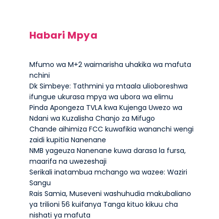
Habari Mpya
Mfumo wa M+2 waimarisha uhakika wa mafuta
nchini
Dk Simbeye: Tathmini ya mtaala ulioboreshwa
ifungue ukurasa mpya wa ubora wa elimu
Pinda Apongeza TVLA kwa Kujenga Uwezo wa
Ndani wa Kuzalisha Chanjo za Mifugo
Chande aihimiza FCC kuwafikia wananchi wengi
zaidi kupitia Nanenane
NMB yageuza Nanenane kuwa darasa la fursa,
maarifa na uwezeshaji
Serikali inatambua mchango wa wazee: Waziri
Sangu
Rais Samia, Museveni washuhudia makubaliano
ya trilioni 56 kuifanya Tanga kituo kikuu cha
nishati ya mafuta