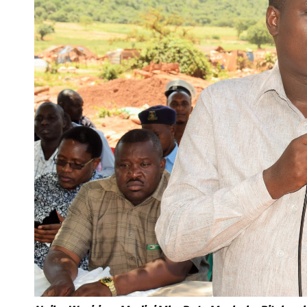
KWA
MIAKA
KUMI
MKOANI
SHINYANGA