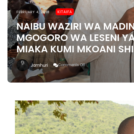
KITAIFA
FEBRUARY 4, 2018
NAIBU WAZIRI WA MADIN
MGOGORO WA LESENI YA
MIAKA KUMI MKOANI SH
On
Jamhuri
Comments Off
NAIBU
WAZIRI
WA
MADINI
BITEKO
ATATUA
MGOGORO
WA
LESENI
YA
MADINI
ULIODUMU