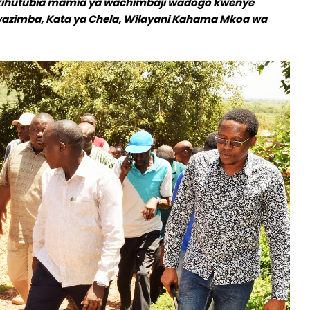
akihutubia mamia ya wachimbaji wadogo kwenye
Mwazimba, Kata ya Chela, Wilayani Kahama Mkoa wa