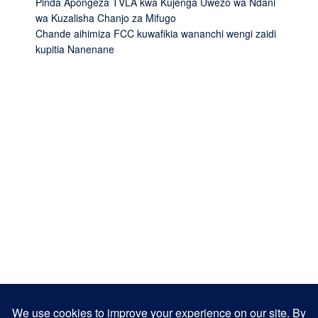
Pinda Apongeza TVLA kwa Kujenga Uwezo wa Ndani
wa Kuzalisha Chanjo za Mifugo
Chande aihimiza FCC kuwafikia wananchi wengi zaidi
kupitia Nanenane