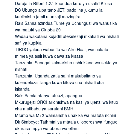
Daraja la Bilioni 1.2/- kuondoa kero ya usafiri Kilosa
DC Ubungo aipa tano JET, bado ina jukumu la
kuelimisha jamii utunzaji mazingira
Rais Samia azindua Tume ya Uchunguzi wa wahusika
wa matuki ya Oktoba 29
Wadau wakutana kujadili utekelezaji mkakati wa nishati
safi ya kupikia
TIRDO yaibua wabunifu wa Afro Heal, wachakata
mimea ya asili kuwa dawa za kisasa
Tanzania, Senegal zaimarisha ushirikiano wa sekta ya
nishati
Tanzania, Uganda zatia saini makubaliano ya
kuiendeleza Tanga kuwa kitovu cha nishati cha
kikanda
Rais Samia afanya uteuzi, apangua
Mkurugejzi ORCI aridhishwa na kasi ya ujenzi wa kituo
cha matibabu ya saratani BMH
Mfumo wa M+2 waimarisha uhakika wa mafuta nchini
Dk Simbeye: Tathmini ya mtaala ulioboreshwa ifungue
ukurasa mpya wa ubora wa elimu