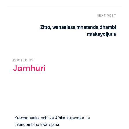
NEXT POST
Zitto, wanasiasa mnatenda dhambi
mtakayoijutia
POSTED BY
Jamhuri
Kikwete ataka nchi za Afrika kujiandaa na
miundombinu kwa vijana