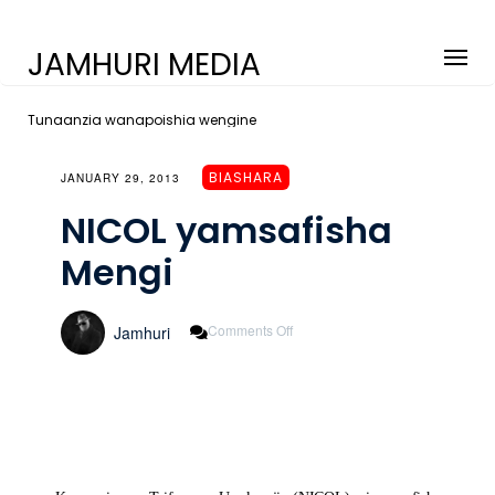
JAMHURI MEDIA
Tunaanzia wanapoishia wengine
BIASHARA
JANUARY 29, 2013
NICOL yamsafisha
Mengi
On
Comments Off
Jamhuri
NICOL
Yamsafisha
Mengi