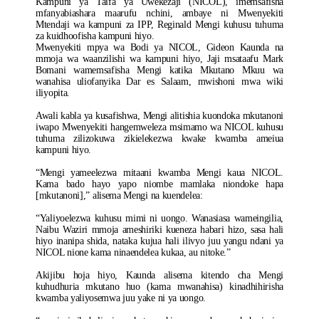
Kampuni ya Taifa ya Uwekezaji (NICOL), imemsafisha
mfanyabiashara maarufu nchini, ambaye ni Mwenyekiti
Mtendaji wa kampuni za IPP, Reginald Mengi kuhusu tuhuma
za kuidhoofisha kampuni hiyo.
Mwenyekiti mpya wa Bodi ya NICOL, Gideon Kaunda na
mmoja wa waanzilishi wa kampuni hiyo, Jaji msataafu Mark
Bomani wamemsafisha Mengi katika Mkutano Mkuu wa
wanahisa uliofanyika Dar es Salaam, mwishoni mwa wiki
iliyopita.
Awali kabla ya kusafishwa, Mengi alitishia kuondoka mkutanoni
iwapo Mwenyekiti hangemweleza msimamo wa NICOL kuhusu
tuhuma zilizokuwa zikielekezwa kwake kwamba ameiua
kampuni hiyo.
“Mengi yameelezwa mitaani kwamba Mengi kaua NICOL.
Kama bado hayo yapo niombe mamlaka niondoke hapa
[mkutanoni],” alisema Mengi na kuendelea:
“Yaliyoelezwa kuhusu mimi ni uongo. Wanasiasa wameingilia,
Naibu Waziri mmoja ameshiriki kueneza habari hizo, sasa hali
hiyo inanipa shida, nataka kujua hali ilivyo juu yangu ndani ya
NICOL nione kama ninaendelea kukaa, au nitoke.”
Akijibu hoja hiyo, Kaunda alisema kitendo cha Mengi
kuhudhuria mkutano huo (kama mwanahisa) kinadhihirisha
kwamba yaliyosemwa juu yake ni ya uongo.