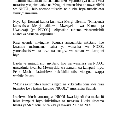
“…mimi sikubaliani na shutuma hizo, vyombo vya habari vina
matatizo yao, sina tatizo na Mengi ni mwanahisa na mwanzilishi
wa NICOL, hilo naomba tuliache na tutoke hapa tumelielewa
vizuri,” amesema.
Naye Jaji Bomani katika kumtetea Mengi alisema: “Ninapenda
kumsafisha Mengi, alikuwa Mwenyekiti wa Kamati ya
Uwekezaji [ya NICOL]. Aliposikia tuhuma zinazomkabili
aliandika barua ya kujiuzulu.”
Kwa upande mwingine, Kaunda ameuambia mkutano huo
kwamba malumbano baina ya wanahisa wa NICOL
yamesababishwa na uozo wa uongozi wa zamani wa kampuni
hiyo.
Baada ya majadiliano, mkutano huo wa wanahisa wa NICOL
umeazimia kwamba Mwenyekiti wa zamani wa kampuni hiyo,
Felix Mosha alazimishwe kukabidhi ofisi viongozi wapya
washike hatamu.
“Mosha akishindwa kuachia ngazi na kukabidhi ofisi kwa hiari
tutamtoa kwa lazima kuiokoa NICOL,” amesisitiza Kaunda.
Inaelezwa Mosha ameongoza NICOL kwa kipindi cha miaka 10
huku kampuni hiyo ikikabiliwa na matatizo lukuki ikiwamo
hasara ya Sh bilioni 9.874 kati ya mwaka 2007 na 2009.