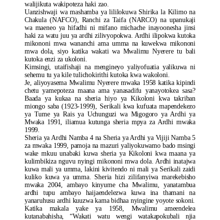
walijikuta wakipoteza haki zao.
Uanzishwaji wa mashamba ya lililokuwa Shirika la Kilimo na
Chakula (NAFCO), Ranchi za Taifa (NARCO) na upanukaji
wa maeneo ya hifadhi ni mifano michache inayoonesha jinsi
haki za watu juu ya ardhi zilivyopokwa. Ardhi ilipokwa kutoka
mikononi mwa wananchi ama umma na kuwekwa mikononi
mwa dola, siyo katika wakati wa Mwalimu Nyerere tu bali
kutoka enzi za ukoloni.
Kimsingi, utaifishaji na mengineyo yaliyofuatia yalikuwa ni
sehemu tu ya kile tulichokirithi kutoka kwa wakoloni.
Je, aliyoyasema Mwalimu Nyerere mwaka 1958 katika kipindi
chetu yamepoteza maana ama yanasadifu yanayotokea sasa?
Baada ya kukaa na sheria hiyo ya Kikoloni kwa takriban
miongo saba (1923-1999), Serikali kwa kufuata mapendekezo
ya Tume ya Rais ya Uchunguzi wa Migogoro ya Ardhi ya
Mwaka 1991, iliamua kutunga sheria mpya za Ardhi mwaka
1999.
Sheria ya Ardhi Namba 4 na Sheria ya Ardhi ya Vijiji Namba 5
za mwaka 1999, pamoja na mazuri yaliyokuwamo bado msingi
wake mkuu unabaki kuwa sheria ya Kikoloni kwa maana ya
kulimbikiza nguvu nyingi mikononi mwa dola. Ardhi inatajwa
kuwa mali ya umma, lakini kivitendo ni mali ya Serikali zaidi
kuliko kuwa ya umma. Sheria hizi zilifanyiwa marekebisho
mwaka 2004, ambayo kinyume cha Mwalimu, yanatambua
ardhi tupu ambayo haijaendelezwa kuwa ina thamani na
yanaruhusu ardhi kuuzwa kama bidhaa nyingine yoyote sokoni.
Katika makala yake ya 1958, Mwalimu ameendelea
kutanabahisha, “Wakati watu wengi watakapokubali njia