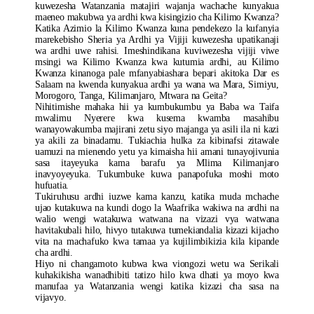
kuwezesha Watanzania matajiri wajanja wachache kunyakua
maeneo makubwa ya ardhi kwa kisingizio cha Kilimo Kwanza?
Katika Azimio la Kilimo Kwanza kuna pendekezo la kufanyia
marekebisho Sheria ya Ardhi ya Vijiji kuwezesha upatikanaji
wa ardhi uwe rahisi. Imeshindikana kuviwezesha vijiji viwe
msingi wa Kilimo Kwanza kwa kutumia ardhi, au Kilimo
Kwanza kinanoga pale mfanyabiashara bepari akitoka Dar es
Salaam na kwenda kunyakua ardhi ya wana wa Mara, Simiyu,
Morogoro, Tanga, Kilimanjaro, Mtwara na Geita?
Nihitimishe mahaka hii ya kumbukumbu ya Baba wa Taifa
mwalimu Nyerere kwa kusema kwamba masahibu
wanayowakumba majirani zetu siyo majanga ya asili ila ni kazi
ya akili za binadamu. Tukiachia hulka za kibinafsi zitawale
uamuzi na mienendo yetu ya kimaisha hii amani tunayojivunia
sasa itayeyuka kama barafu ya Mlima Kilimanjaro
inavyoyeyuka. Tukumbuke kuwa panapofuka moshi moto
hufuatia.
Tukiruhusu ardhi iuzwe kama kanzu, katika muda mchache
ujao kutakuwa na kundi dogo la Waafrika wakiwa na ardhi na
walio wengi watakuwa watwana na vizazi vya watwana
havitakubali hilo, hivyo tutakuwa tumekiandalia kizazi kijacho
vita na machafuko kwa tamaa ya kujilimbikizia kila kipande
cha ardhi.
Hiyo ni changamoto kubwa kwa viongozi wetu wa Serikali
kuhakikisha wanadhibiti tatizo hilo kwa dhati ya moyo kwa
manufaa ya Watanzania wengi katika kizazi cha sasa na
vijavyo.