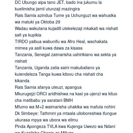
DC Ubungo aipa tano JET, bado ina jukumu la
kuelimisha jamii utunzaji mazingira
Rais Samia azindua Tume ya Uchunguzi wa wahusika
wa matuki ya Oktoba 29
Wadau wakutana kujadili utekelezaji mkakati wa nishati
safi ya kupikia
TIRDO yaibua wabunifu wa Afro Heal, wachakata
mimea ya asili kuwa dawa za kisasa
Tanzania, Senegal zaimarisha ushirikiano wa sekta ya
nishati
Tanzania, Uganda zatia saini makubaliano ya
kuiendeleza Tanga kuwa kitovu cha nishati cha
kikanda
Rais Samia afanya uteuzi, apangua
Mkurugejzi ORCI aridhishwa na kasi ya ujenzi wa kituo
cha matibabu ya saratani BMH
Mfumo wa M+2 waimarisha uhakika wa mafuta nchini
Dk Simbeye: Tathmini ya mtaala ulioboreshwa ifungue
ukurasa mpya wa ubora wa elimu
Pinda Apongeza TVLA kwa Kujenga Uwezo wa Ndani
wa Kuzalisha Chanjo za Mifugo