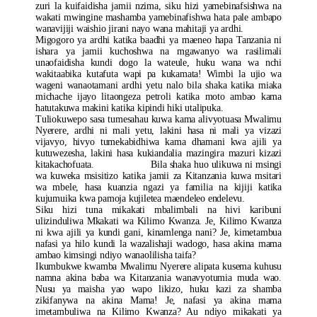
zuri la kuifaidisha jamii nzima, siku hizi yamebinafsishwa na
wakati mwingine mashamba yamebinafishwa hata pale ambapo
wanavijiji waishio jirani nayo wana mahitaji ya ardhi.
Migogoro ya ardhi katika baadhi ya maeneo hapa Tanzania ni
ishara ya jamii kuchoshwa na mgawanyo wa rasilimali
unaofaidisha kundi dogo la wateule, huku wana wa nchi
wakitaabika kutafuta wapi pa kukamata! Wimbi la ujio wa
wageni wanaotamani ardhi yetu nalo bila shaka katika miaka
michache ijayo litaongeza petroli katika moto ambao kama
hatutakuwa makini katika kipindi hiki utalipuka.
Tuliokuwepo sasa tumesahau kuwa kama alivyotuasa Mwalimu
Nyerere, ardhi ni mali yetu, lakini hasa ni mali ya vizazi
vijavyo, hivyo tumekabidhiwa kama dhamani kwa ajili ya
kutuwezesha, lakini hasa kukiandalia mazingira mazuri kizazi
kitakachofuata. Bila shaka huo ulikuwa ni msingi
wa kuweka msisitizo katika jamii za Kitanzania kuwa msitari
wa mbele, hasa kuanzia ngazi ya familia na kijiji katika
kujumuika kwa pamoja kujiletea maendeleo endelevu.
Siku hizi tuna mikakati mbalimbali na hivi karibuni
ulizinduliwa Mkakati wa Kilimo Kwanza. Je, Kilimo Kwanza
ni kwa ajili ya kundi gani, kinamlenga nani? Je, kimetambua
nafasi ya hilo kundi la wazalishaji wadogo, hasa akina mama
ambao kimsingi ndiyo wanaolilisha taifa?
Ikumbukwe kwamba Mwalimu Nyerere alipata kusema kuhusu
namna akina baba wa Kitanzania wanavyotumia muda wao.
Nusu ya maisha yao wapo likizo, huku kazi za shamba
zikifanywa na akina Mama! Je, nafasi ya akina mama
imetambuliwa na Kilimo Kwanza? Au ndiyo mikakati ya