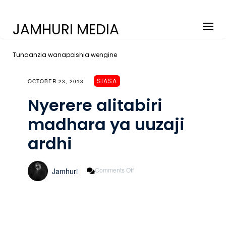
JAMHURI MEDIA
Tunaanzia wanapoishia wengine
SIASA
OCTOBER 23, 2013
Nyerere alitabiri
madhara ya uuzaji
ardhi
On
Comments Off
Jamhuri
Nyerere
Alitabiri
Madhara
Ya
Uuzaji
Ardhi