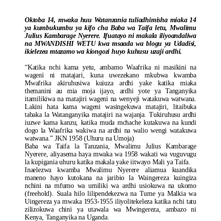
Oktoba 14, mwaka huu Watanzania tuliadhimisha miaka 14
ya kumbukumbu ya kifo cha Baba wa Taifa letu, Mwalimu
Julius Kambarage Nyerere. Ifuatayo ni makala iliyoandaliwa
na MWANDISHI WETU kwa msaada wa blogu ya Udadisi,
ikielezea mtazamo wa kiongozi huyo kuhusu uzaji ardhi.
“Katika nchi kama yetu, ambamo Waafrika ni masikini na
wageni ni matajari, kuna uwezekano mkubwa kwamba
Mwafrika akiruhusiwa kuiuza ardhi yake katika miaka
themanini au mia moja ijayo, ardhi yote ya Tanganyika
itamilikiwa na matajiri wageni na wenyeji watakuwa watwana.
Lakini hata kama wageni wasingekuwa matajiri, litaibuka
tabaka la Watanganyika matajiri na wajanja. Tukiruhusu ardhi
iuzwe kama kanzu, katika muda mchache kutakuwa na kundi
dogo la Waafrika wakiwa na ardhi na walio wengi watakuwa
watwana.” JKN 1958 (Uhuru na Umoja)
Baba wa Taifa la Tanzania, Mwalimu Julius Kambarage
Nyerere, aliyasema haya mwaka wa 1958 wakati wa vuguvugu
la kupigania uhuru katika makala yake iitwayo Mali ya Taifa.
Inaelezwa kwamba Mwalimu Nyerere aliamua kuandika
maneno hayo kutokana na jaribio la Waingereza kuingiza
nchini na mfumo wa umiliki wa ardhi usiokuwa na ukomo
(freehold). Suala hilo lilipendekezwa na Tume ya Malkia wa
Uingereza ya mwaka 1953-1955 iliyolitekeleza katika nchi tatu
zilizokuwa chini ya utawala wa Mwingereza, ambazo ni
Kenya, Tanganyika na Uganda.