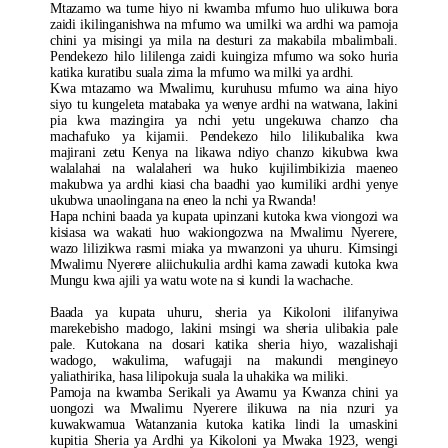
Mtazamo wa tume hiyo ni kwamba mfumo huo ulikuwa bora
zaidi ikilinganishwa na mfumo wa umilki wa ardhi wa pamoja
chini ya misingi ya mila na desturi za makabila mbalimbali.
Pendekezo hilo lililenga zaidi kuingiza mfumo wa soko huria
katika kuratibu suala zima la mfumo wa milki ya ardhi.
Kwa mtazamo wa Mwalimu, kuruhusu mfumo wa aina hiyo
siyo tu kungeleta matabaka ya wenye ardhi na watwana, lakini
pia kwa mazingira ya nchi yetu ungekuwa chanzo cha
machafuko ya kijamii. Pendekezo hilo lilikubalika kwa
majirani zetu Kenya na likawa ndiyo chanzo kikubwa kwa
walalahai na walalaheri wa huko kujilimbikizia maeneo
makubwa ya ardhi kiasi cha baadhi yao kumiliki ardhi yenye
ukubwa unaolingana na eneo la nchi ya Rwanda!
Hapa nchini baada ya kupata upinzani kutoka kwa viongozi wa
kisiasa wa wakati huo wakiongozwa na Mwalimu Nyerere,
wazo lilizikwa rasmi miaka ya mwanzoni ya uhuru. Kimsingi
Mwalimu Nyerere aliichukulia ardhi kama zawadi kutoka kwa
Mungu kwa ajili ya watu wote na si kundi la wachache.
Baada ya kupata uhuru, sheria ya Kikoloni ilifanyiwa
marekebisho madogo, lakini msingi wa sheria ulibakia pale
pale. Kutokana na dosari katika sheria hiyo, wazalishaji
wadogo, wakulima, wafugaji na makundi mengineyo
yaliathirika, hasa lilipokuja suala la uhakika wa miliki.
Pamoja na kwamba Serikali ya Awamu ya Kwanza chini ya
uongozi wa Mwalimu Nyerere ilikuwa na nia nzuri ya
kuwakwamua Watanzania kutoka katika lindi la umaskini
kupitia Sheria ya Ardhi ya Kikoloni ya Mwaka 1923, wengi