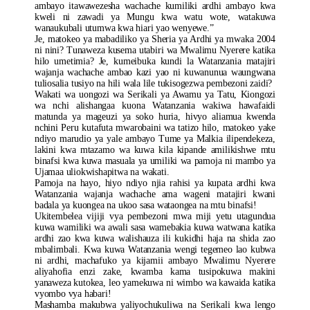
ambayo itawawezesha wachache kumiliki ardhi ambayo kwa
kweli ni zawadi ya Mungu kwa watu wote, watakuwa
wanaukubali utumwa kwa hiari yao wenyewe.”
Je, matokeo ya mabadiliko ya Sheria ya Ardhi ya mwaka 2004
ni nini? Tunaweza kusema utabiri wa Mwalimu Nyerere katika
hilo umetimia? Je, kumeibuka kundi la Watanzania matajiri
wajanja wachache ambao kazi yao ni kuwanunua waungwana
tuliosalia tusiyo na hili wala lile tukisogezwa pembezoni zaidi?
Wakati wa uongozi wa Serikali ya Awamu ya Tatu, Kiongozi
wa nchi alishangaa kuona Watanzania wakiwa hawafaidi
matunda ya mageuzi ya soko huria, hivyo aliamua kwenda
nchini Peru kutafuta mwarobaini wa tatizo hilo, matokeo yake
ndiyo marudio ya yale ambayo Tume ya Malkia ilipendekeza,
lakini kwa mtazamo wa kuwa kila kipande amilikishwe mtu
binafsi kwa kuwa masuala ya umiliki wa pamoja ni mambo ya
Ujamaa uliokwishapitwa na wakati.
Pamoja na hayo, hiyo ndiyo njia rahisi ya kupata ardhi kwa
Watanzania wajanja wachache ama wageni matajiri kwani
badala ya kuongea na ukoo sasa wataongea na mtu binafsi!
Ukitembelea vijiji vya pembezoni mwa miji yetu utagundua
kuwa wamiliki wa awali sasa wamebakia kuwa watwana katika
ardhi zao kwa kuwa walishauza ili kukidhi haja na shida zao
mbalimbali. Kwa kuwa Watanzania wengi tegemeo lao kubwa
ni ardhi, machafuko ya kijamii ambayo Mwalimu Nyerere
aliyahofia enzi zake, kwamba kama tusipokuwa makini
yanaweza kutokea, leo yamekuwa ni wimbo wa kawaida katika
vyombo vya habari!
Mashamba makubwa yaliyochukuliwa na Serikali kwa lengo