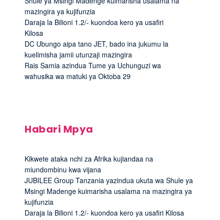
Shule ya Msingi Madenge kuimarisha usalama na
mazingira ya kujifunzia
Daraja la Bilioni 1.2/- kuondoa kero ya usafiri
Kilosa
DC Ubungo aipa tano JET, bado ina jukumu la
kuelimisha jamii utunzaji mazingira
Rais Samia azindua Tume ya Uchunguzi wa
wahusika wa matuki ya Oktoba 29
Habari Mpya
Kikwete ataka nchi za Afrika kujiandaa na
miundombinu kwa vijana
JUBILEE Group Tanzania yazindua ukuta wa Shule ya
Msingi Madenge kuimarisha usalama na mazingira ya
kujifunzia
Daraja la Bilioni 1.2/- kuondoa kero ya usafiri Kilosa