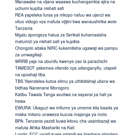
Wanawake na vijana waaswa kuchangamkia ajira na
uchumi kupitia nishati safi
REA yapeleka fursa ya mkopo nafuu wa ujenzi wa
vituo vidogo vya mafuta vijijini kwa wanaushirika wote
Tanzania
Mgalu apongeza hatua za Serikali kuhamasisha
matumizi ya nishati safi ya kupikia
Chongolo aitaka NIRC kukamilisha ugawaji wa pampu
za umwagiliaji
WRRB yaja na ubunifu kwenye zao la parachichi
TAMESOT yakemea vitendo vya udanganyifu, utapeli
na uposhaji tiba
TBS Yaendelea kutoa elimu ya uthibitishaji ubora wa
bidhaa Nanenane Morogoro
Katibu Tawala Tanga avutiwa na sayansi ya hali ya
hewa
EWURA: Ukaguzi wa mifumo ya umeme kila baada ya
miaka mitano unaweza kuzuia majanga ya moto
BPA: Tanzania yazidi kuwa kitovu cha usambazaji wa
mafuta Afrika Mashariki na Kati
Londo: FCC yazidi kuwa mhimili wa biashara shindani