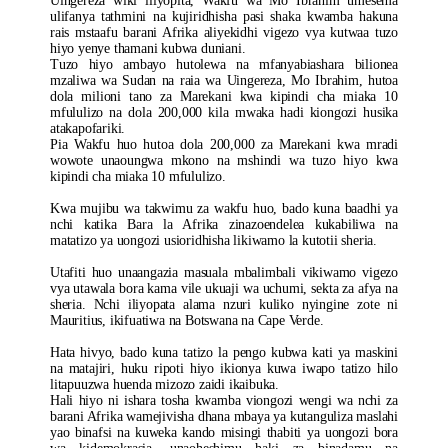
Uingereza wiki iliyopita, Wakfu wa Mo Ibrahim umesema
ulifanya tathmini na kujiridhisha pasi shaka kwamba hakuna
rais mstaafu barani Afrika aliyekidhi vigezo vya kutwaa tuzo
hiyo yenye thamani kubwa duniani.
Tuzo hiyo ambayo hutolewa na mfanyabiashara bilionea
mzaliwa wa Sudan na raia wa Uingereza, Mo Ibrahim, hutoa
dola milioni tano za Marekani kwa kipindi cha miaka 10
mfululizo na dola 200,000 kila mwaka hadi kiongozi husika
atakapofariki.
Pia Wakfu huo hutoa dola 200,000 za Marekani kwa mradi
wowote unaoungwa mkono na mshindi wa tuzo hiyo kwa
kipindi cha miaka 10 mfululizo.
Kwa mujibu wa takwimu za wakfu huo, bado kuna baadhi ya
nchi katika Bara la Afrika zinazoendelea kukabiliwa na
matatizo ya uongozi usioridhisha likiwamo la kutotii sheria.
Utafiti huo unaangazia masuala mbalimbali vikiwamo vigezo
vya utawala bora kama vile ukuaji wa uchumi, sekta za afya na
sheria. Nchi iliyopata alama nzuri kuliko nyingine zote ni
Mauritius, ikifuatiwa na Botswana na Cape Verde.
Hata hivyo, bado kuna tatizo la pengo kubwa kati ya maskini
na matajiri, huku ripoti hiyo ikionya kuwa iwapo tatizo hilo
litapuuzwa huenda mizozo zaidi ikaibuka.
Hali hiyo ni ishara tosha kwamba viongozi wengi wa nchi za
barani Afrika wamejivisha dhana mbaya ya kutanguliza maslahi
yao binafsi na kuweka kando misingi thabiti ya uongozi bora