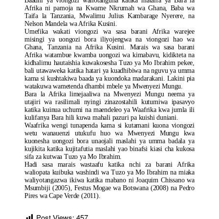
Baadhi ya viongozi waliotangulia katika mataifa ya Bara la
Afrika ni pamoja na Kwame Nkrumah wa Ghana, Baba wa
Taifa la Tanzania, Mwalimu Julius Kambarage Nyerere, na
Nelson Mandela wa Afrika Kusini.
Umefika wakati viongozi wa sasa barani Afrika warejee
misingi ya uongozi bora iliyojengwa na viongozi hao wa
Ghana, Tanzania na Afrika Kusini. Marais wa sasa barani
Afrika watambue kwamba uongozi wa kimabavu, kidikteta na
kidhalimu hautaishia kuwakosesha Tuzo ya Mo Ibrahim pekee,
bali utawaweka katika hatari ya kuadhibiwa na nguvu ya umma
kama si kushtakiwa baada ya kuondoka madarakani. Lakini pia
watakuwa wametenda dhambi mbele ya Mwenyezi Mungu.
Bara la Afrika limejaaliwa na Mwenyezi Mungu neema ya
utajiri wa rasilimali nyingi zinazostahili kutumiwa ipasavyo
katika kuinua uchumi na maendeleo ya Waafrika kwa jumla ili
kulifanya Bara hili kuwa mahali pazuri pa kuishi duniani.
Waafrika wengi tunapenda kama si kutamani kuona viongozi
wetu wanauenzi utukufu huo wa Mwenyezi Mungu kwa
kuonesha uongozi bora unaojali maslahi ya umma badala ya
kujikita katika kujitafutia maslahi yao binafsi kiasi cha kukosa
sifa za kutwaa Tuzo ya Mo Ibrahim.
Hadi sasa marais wastaafu katika nchi za barani Afrika
waliopata kuibuka washindi wa Tuzo ya Mo Ibrahim na miaka
waliyotangazwa ikiwa katika mabano ni Joaquim Chissano wa
Msumbiji (2005), Festus Mogae wa Botswana (2008) na Pedro
Pires wa Cape Verde (2011).
Post Views:
457