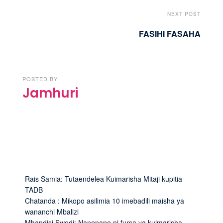
NEXT POST
FASIHI FASAHA
POSTED BY
Jamhuri
Rais Samia: Tutaendelea Kuimarisha Mitaji kupitia
TADB
Chatanda : Mikopo asilimia 10 imebadili maisha ya
wananchi Mbalizi
Mhandisi Swedi: Nanenane ni fursa ya kuimarisha