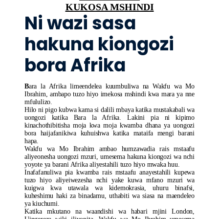
KUKOSA MSHINDI
Ni wazi sasa
hakuna kiongozi
bora Afrika
B
ara la Afrika limeendelea kuumbuliwa na Wakfu wa Mo
Ibrahim, ambapo tuzo hiyo imekosa mshindi kwa mara ya nne
mfululizo.
Hilo ni pigo kubwa kama si dalili mbaya katika mustakabali wa
uongozi katika Bara la Afrika. Lakini pia ni kipimo
kinachothibitisha moja kwa moja kwamba dhana ya uongozi
bora haijafanikiwa kuhuishwa katika mataifa mengi barani
hapa.
Wakfu wa Mo Ibrahim ambao humzawadia rais mstaafu
aliyeonesha uongozi mzuri, umesema hakuna kiongozi wa nchi
yoyote ya barani Afrika aliyestahili tuzo hiyo mwaka huu.
Inafafanuliwa pia kwamba rais mstaafu anayestahili kupewa
tuzo hiyo aliyeiwezesha nchi yake kuwa mfano mzuri wa
kuigwa kwa utawala wa kidemokrasia, uhuru binafsi,
kuheshimu haki za binadamu, uthabiti wa siasa na maendeleo
ya kiuchumi.
Katika mkutano na waandishi wa habari mjini London,