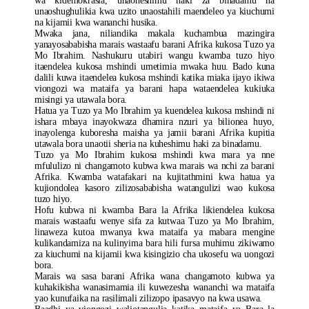
wa kidemokrasia, unaoheshimu haki za binadamu na
unaoshughulikia kwa uzito unaostahili maendeleo ya kiuchumi
na kijamii kwa wananchi husika.
Mwaka jana, niliandika makala kuchambua mazingira
yanayosababisha marais wastaafu barani Afrika kukosa Tuzo ya
Mo Ibrahim. Nashukuru utabiri wangu kwamba tuzo hiyo
itaendelea kukosa mshindi umetimia mwaka huu. Bado kuna
dalili kuwa itaendelea kukosa mshindi katika miaka ijayo ikiwa
viongozi wa mataifa ya barani hapa wataendelea kukiuka
misingi ya utawala bora.
Hatua ya Tuzo ya Mo Ibrahim ya kuendelea kukosa mshindi ni
ishara mbaya inayokwaza dhamira nzuri ya bilionea huyo,
inayolenga kuboresha maisha ya jamii barani Afrika kupitia
utawala bora unaotii sheria na kuheshimu haki za binadamu.
Tuzo ya Mo Ibrahim kukosa mshindi kwa mara ya nne
mfululizo ni changamoto kubwa kwa marais wa nchi za barani
Afrika. Kwamba watafakari na kujitathmini kwa hatua ya
kujiondolea kasoro zilizosababisha watangulizi wao kukosa
tuzo hiyo.
Hofu kubwa ni kwamba Bara la Afrika likiendelea kukosa
marais wastaafu wenye sifa za kutwaa Tuzo ya Mo Ibrahim,
linaweza kutoa mwanya kwa mataifa ya mabara mengine
kulikandamiza na kulinyima bara hili fursa muhimu zikiwamo
za kiuchumi na kijamii kwa kisingizio cha ukosefu wa uongozi
bora.
Marais wa sasa barani Afrika wana changamoto kubwa ya
kuhakikisha wanasimamia ili kuwezesha wananchi wa mataifa
yao kunufaika na rasilimali zilizopo ipasavyo na kwa usawa.