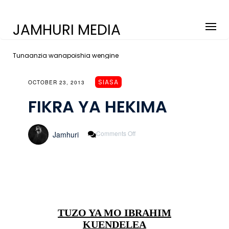
JAMHURI MEDIA
Tunaanzia wanapoishia wengine
SIASA
OCTOBER 23, 2013
FIKRA YA HEKIMA
On
Comments Off
Jamhuri
FIKRA
YA
HEKIMA
TUZO YA MO IBRAHIM
KUENDELEA