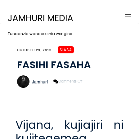
JAMHURI MEDIA
Tunaanzia wanapoishia wengine
SIASA
OCTOBER 23, 2013
FASIHI FASAHA
On
Comments Off
Jamhuri
FASIHI
FASAHA
Vijana, kujiajiri ni
kujitegemea