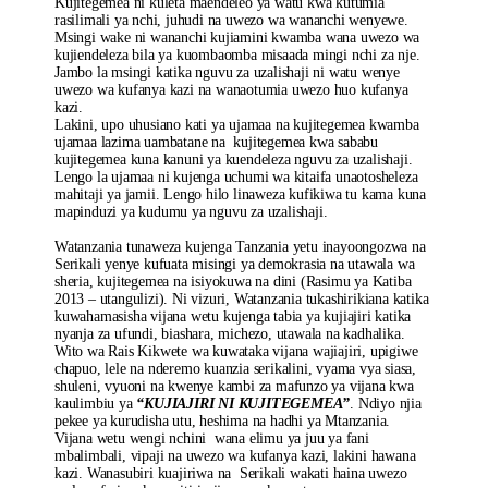
Kujitegemea ni kuleta maendeleo ya watu kwa kutumia
rasilimali ya nchi, juhudi na uwezo wa wananchi wenyewe.
Msingi wake ni wananchi kujiamini kwamba wana uwezo wa
kujiendeleza bila ya kuombaomba misaada mingi nchi za nje.
Jambo la msingi katika nguvu za uzalishaji ni watu wenye
uwezo wa kufanya kazi na wanaotumia uwezo huo kufanya
kazi.
Lakini, upo uhusiano kati ya ujamaa na kujitegemea kwamba
ujamaa lazima uambatane na kujitegemea kwa sababu
kujitegemea kuna kanuni ya kuendeleza nguvu za uzalishaji.
Lengo la ujamaa ni kujenga uchumi wa kitaifa unaotosheleza
mahitaji ya jamii. Lengo hilo linaweza kufikiwa tu kama kuna
mapinduzi ya kudumu ya nguvu za uzalishaji.
Watanzania tunaweza kujenga Tanzania yetu inayoongozwa na
Serikali yenye kufuata misingi ya demokrasia na utawala wa
sheria, kujitegemea na isiyokuwa na dini (Rasimu ya Katiba
2013 – utangulizi). Ni vizuri, Watanzania tukashirikiana katika
kuwahamasisha vijana wetu kujenga tabia ya kujiajiri katika
nyanja za ufundi, biashara, michezo, utawala na kadhalika.
Wito wa Rais Kikwete wa kuwataka vijana wajiajiri, upigiwe
chapuo, lele na nderemo kuanzia serikalini, vyama vya siasa,
shuleni, vyuoni na kwenye kambi za mafunzo ya vijana kwa
kaulimbiu ya
“KUJIAJIRI NI KUJITEGEMEA”
. Ndiyo njia
pekee ya kurudisha utu, heshima na hadhi ya Mtanzania.
Vijana wetu wengi nchini wana elimu ya juu ya fani
mbalimbali, vipaji na uwezo wa kufanya kazi, lakini hawana
kazi. Wanasubiri kuajiriwa na Serikali wakati haina uwezo