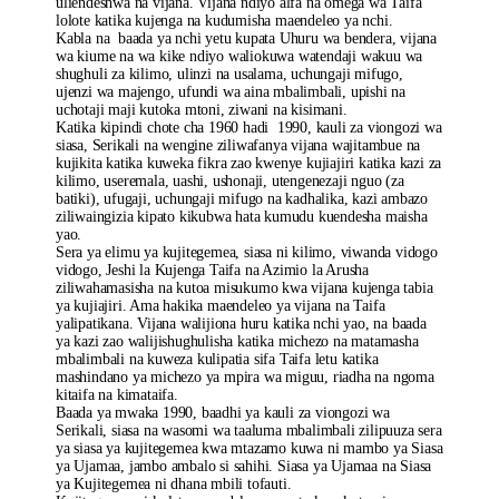
uliendeshwa na vijana. Vijana ndiyo alfa na omega wa Taifa
lolote katika kujenga na kudumisha maendeleo ya nchi.
Kabla na baada ya nchi yetu kupata Uhuru wa bendera, vijana
wa kiume na wa kike ndiyo waliokuwa watendaji wakuu wa
shughuli za kilimo, ulinzi na usalama, uchungaji mifugo,
ujenzi wa majengo, ufundi wa aina mbalimbali, upishi na
uchotaji maji kutoka mtoni, ziwani na kisimani.
Katika kipindi chote cha 1960 hadi 1990, kauli za viongozi wa
siasa, Serikali na wengine ziliwafanya vijana wajitambue na
kujikita katika kuweka fikra zao kwenye kujiajiri katika kazi za
kilimo, useremala, uashi, ushonaji, utengenezaji nguo (za
batiki), ufugaji, uchungaji mifugo na kadhalika, kazi ambazo
ziliwaingizia kipato kikubwa hata kumudu kuendesha maisha
yao.
Sera ya elimu ya kujitegemea, siasa ni kilimo, viwanda vidogo
vidogo, Jeshi la Kujenga Taifa na Azimio la Arusha
ziliwahamasisha na kutoa misukumo kwa vijana kujenga tabia
ya kujiajiri. Ama hakika maendeleo ya vijana na Taifa
yalipatikana. Vijana walijiona huru katika nchi yao, na baada
ya kazi zao walijishughulisha katika michezo na matamasha
mbalimbali na kuweza kulipatia sifa Taifa letu katika
mashindano ya michezo ya mpira wa miguu, riadha na ngoma
kitaifa na kimataifa.
Baada ya mwaka 1990, baadhi ya kauli za viongozi wa
Serikali, siasa na wasomi wa taaluma mbalimbali zilipuuza sera
ya siasa ya kujitegemea kwa mtazamo kuwa ni mambo ya Siasa
ya Ujamaa, jambo ambalo si sahihi. Siasa ya Ujamaa na Siasa
ya Kujitegemea ni dhana mbili tofauti.