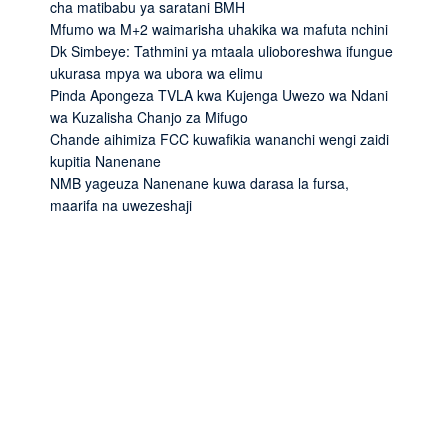
cha matibabu ya saratani BMH
Mfumo wa M+2 waimarisha uhakika wa mafuta nchini
Dk Simbeye: Tathmini ya mtaala ulioboreshwa ifungue
ukurasa mpya wa ubora wa elimu
Pinda Apongeza TVLA kwa Kujenga Uwezo wa Ndani
wa Kuzalisha Chanjo za Mifugo
Chande aihimiza FCC kuwafikia wananchi wengi zaidi
kupitia Nanenane
NMB yageuza Nanenane kuwa darasa la fursa,
maarifa na uwezeshaji