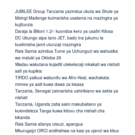
JUBILEE Group Tanzania yazindua ukuta wa Shule ya
Msingi Madenge kuimarisha usalama na mazingira ya
kujifunzia
Daraja la Bilioni 1.2/- kuondoa kero ya usafiri Kilosa
DC Ubungo aipa tano JET, bado ina jukumu la
kuelimisha jamii utunzaji mazingira
Rais Samia azindua Tume ya Uchunguzi wa wahusika
wa matuki ya Oktoba 29
Wadau wakutana kujadili utekelezaji mkakati wa nishati
safi ya kupikia
TIRDO yaibua wabunifu wa Afro Heal, wachakata
mimea ya asili kuwa dawa za kisasa
Tanzania, Senegal zaimarisha ushirikiano wa sekta ya
nishati
Tanzania, Uganda zatia saini makubaliano ya
kuiendeleza Tanga kuwa kitovu cha nishati cha
kikanda
Rais Samia afanya uteuzi, apangua
Mkurugejzi ORCI aridhishwa na kasi ya ujenzi wa kituo