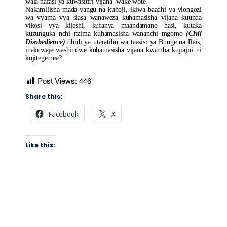
wala nafasi ya kuwasitiri vijana wake wote.
Nakamilisha mada yangu na kuhoji, ikiwa baadhi ya viongozi
wa vyama vya siasa wanaweza kuhamasisha vijana kuunda
vikosi vya kijeshi, kufanya maandamano hasi, kutaka
kuzunguka nchi nzima kuhamasisha wananchi mgomo
(Civil
Disobedience)
dhidi ya utaratibu wa taasisi ya Bunge na Rais,
inakuwaje washindwe kuhamasisha vijana kwamba kujiajiri ni
kujitegemea?
Post Views:
446
Share this:
Facebook
X
Like this: