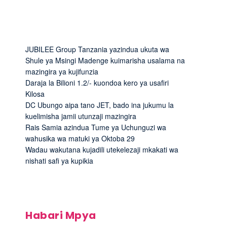
JUBILEE Group Tanzania yazindua ukuta wa
Shule ya Msingi Madenge kuimarisha usalama na
mazingira ya kujifunzia
Daraja la Bilioni 1.2/- kuondoa kero ya usafiri
Kilosa
DC Ubungo aipa tano JET, bado ina jukumu la
kuelimisha jamii utunzaji mazingira
Rais Samia azindua Tume ya Uchunguzi wa
wahusika wa matuki ya Oktoba 29
Wadau wakutana kujadili utekelezaji mkakati wa
nishati safi ya kupikia
Habari Mpya