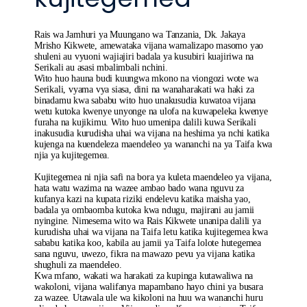
Rais wa Jamhuri ya Muungano wa Tanzania, Dk. Jakaya
Mrisho Kikwete, amewataka vijana wamalizapo masomo yao
shuleni au vyuoni wajiajiri badala ya kusubiri kuajiriwa na
Serikali au asasi mbalimbali nchini.
Wito huo hauna budi kuungwa mkono na viongozi wote wa
Serikali, vyama vya siasa, dini na wanaharakati wa haki za
binadamu kwa sababu wito huo unakusudia kuwatoa vijana
wetu kutoka kwenye unyonge na ulofa na kuwapeleka kwenye
furaha na kujikimu. Wito huo umenipa dalili kuwa Serikali
inakusudia kurudisha uhai wa vijana na heshima ya nchi katika
kujenga na kuendeleza maendeleo ya wananchi na ya Taifa kwa
njia ya kujitegemea.
Kujitegemea ni njia safi na bora ya kuleta maendeleo ya vijana,
hata watu wazima na wazee ambao bado wana nguvu za
kufanya kazi na kupata riziki endelevu katika maisha yao,
badala ya ombaomba kutoka kwa ndugu, majirani au jamii
nyingine. Nimesema wito wa Rais Kikwete unanipa dalili ya
kurudisha uhai wa vijana na Taifa letu katika kujitegemea kwa
sababu katika koo, kabila au jamii ya Taifa lolote hutegemea
sana nguvu, uwezo, fikra na mawazo pevu ya vijana katika
shughuli za maendeleo.
Kwa mfano, wakati wa harakati za kupinga kutawaliwa na
wakoloni, vijana walifanya mapambano hayo chini ya busara
za wazee. Utawala ule wa kikoloni na huu wa wananchi huru