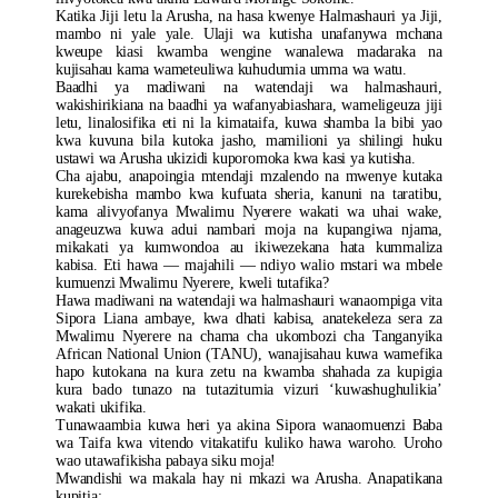
Katika Jiji letu la Arusha, na hasa kwenye Halmashauri ya Jiji,
mambo ni yale yale. Ulaji wa kutisha unafanywa mchana
kweupe kiasi kwamba wengine wanalewa madaraka na
kujisahau kama wameteuliwa kuhudumia umma wa watu.
Baadhi ya madiwani na watendaji wa halmashauri,
wakishirikiana na baadhi ya wafanyabiashara, wameligeuza jiji
letu, linalosifika eti ni la kimataifa, kuwa shamba la bibi yao
kwa kuvuna bila kutoka jasho, mamilioni ya shilingi huku
ustawi wa Arusha ukizidi kuporomoka kwa kasi ya kutisha.
Cha ajabu, anapoingia mtendaji mzalendo na mwenye kutaka
kurekebisha mambo kwa kufuata sheria, kanuni na taratibu,
kama alivyofanya Mwalimu Nyerere wakati wa uhai wake,
anageuzwa kuwa adui nambari moja na kupangiwa njama,
mikakati ya kumwondoa au ikiwezekana hata kummaliza
kabisa. Eti hawa — majahili — ndiyo walio mstari wa mbele
kumuenzi Mwalimu Nyerere, kweli tutafika?
Hawa madiwani na watendaji wa halmashauri wanaompiga vita
Sipora Liana ambaye, kwa dhati kabisa, anatekeleza sera za
Mwalimu Nyerere na chama cha ukombozi cha Tanganyika
African National Union (TANU), wanajisahau kuwa wamefika
hapo kutokana na kura zetu na kwamba shahada za kupigia
kura bado tunazo na tutazitumia vizuri ‘kuwashughulikia’
wakati ukifika.
Tunawaambia kuwa heri ya akina Sipora wanaomuenzi Baba
wa Taifa kwa vitendo vitakatifu kuliko hawa waroho. Uroho
wao utawafikisha pabaya siku moja!
Mwandishi wa makala hay ni mkazi wa Arusha. Anapatikana
kupitia: