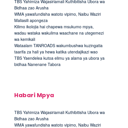
TBS Yahimiza Wajasiriamali Kuthibitisha Ubora wa
Bidhaa zao Arusha
WMA yawafundisha watoto vipimo, Naibu Waziri
Maliasili apongeza
Kilimo ikolojia hai chapewa msukumo mpya,
wadau wataka wakulima waachane na utegemezi
wa kemikali
Wataalam TANROADS wakumbushwa kuzingatia
taarifa za hali ya hewa katika utendajikazi wao
TBS Yaendelea kutoa elimu ya alama ya ubora ya
bidhaa Nanenane Tabora
Habari Mpya
TBS Yahimiza Wajasiriamali Kuthibitisha Ubora wa
Bidhaa zao Arusha
WMA yawafundisha watoto vipimo, Naibu Waziri