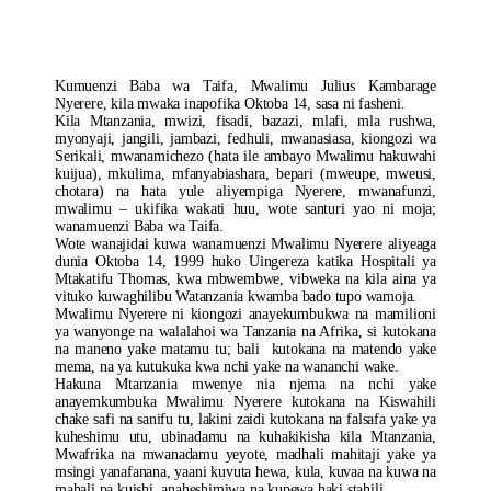
Mwalimu
Nyerere
Kwa
Vitendo
Kumuenzi Baba wa Taifa, Mwalimu Julius Kambarage
Nyerere, kila mwaka inapofika Oktoba 14, sasa ni fasheni.
Kila Mtanzania, mwizi, fisadi, bazazi, mlafi, mla rushwa,
myonyaji, jangili, jambazi, fedhuli, mwanasiasa, kiongozi wa
Serikali, mwanamichezo (hata ile ambayo Mwalimu hakuwahi
kuijua), mkulima, mfanyabiashara, bepari (mweupe, mweusi,
chotara) na hata yule aliyempiga Nyerere, mwanafunzi,
mwalimu – ukifika wakati huu, wote santuri yao ni moja;
wanamuenzi Baba wa Taifa.
Wote wanajidai kuwa wanamuenzi Mwalimu Nyerere aliyeaga
dunia Oktoba 14, 1999 huko Uingereza katika Hospitali ya
Mtakatifu Thomas, kwa mbwembwe, vibweka na kila aina ya
vituko kuwaghilibu Watanzania kwamba bado tupo wamoja.
Mwalimu Nyerere ni kiongozi anayekumbukwa na mamilioni
ya wanyonge na walalahoi wa Tanzania na Afrika, si kutokana
na maneno yake matamu tu; bali kutokana na matendo yake
mema, na ya kutukuka kwa nchi yake na wananchi wake.
Hakuna Mtanzania mwenye nia njema na nchi yake
anayemkumbuka Mwalimu Nyerere kutokana na Kiswahili
chake safi na sanifu tu, lakini zaidi kutokana na falsafa yake ya
kuheshimu utu, ubinadamu na kuhakikisha kila Mtanzania,
Mwafrika na mwanadamu yeyote, madhali mahitaji yake ya
msingi yanafanana, yaani kuvuta hewa, kula, kuvaa na kuwa na
mahali pa kuishi, anaheshimiwa na kupewa haki stahili.