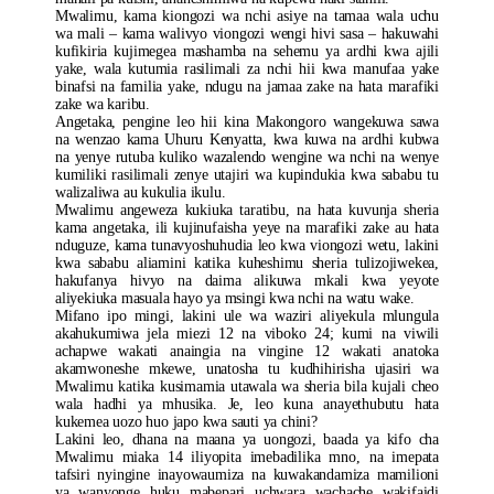
Mwalimu, kama kiongozi wa nchi asiye na tamaa wala uchu
wa mali – kama walivyo viongozi wengi hivi sasa – hakuwahi
kufikiria kujimegea mashamba na sehemu ya ardhi kwa ajili
yake, wala kutumia rasilimali za nchi hii kwa manufaa yake
binafsi na familia yake, ndugu na jamaa zake na hata marafiki
zake wa karibu.
Angetaka, pengine leo hii kina Makongoro wangekuwa sawa
na wenzao kama Uhuru Kenyatta, kwa kuwa na ardhi kubwa
na yenye rutuba kuliko wazalendo wengine wa nchi na wenye
kumiliki rasilimali zenye utajiri wa kupindukia kwa sababu tu
walizaliwa au kukulia ikulu.
Mwalimu angeweza kukiuka taratibu, na hata kuvunja sheria
kama angetaka, ili kujinufaisha yeye na marafiki zake au hata
nduguze, kama tunavyoshuhudia leo kwa viongozi wetu, lakini
kwa sababu aliamini katika kuheshimu sheria tulizojiwekea,
hakufanya hivyo na daima alikuwa mkali kwa yeyote
aliyekiuka masuala hayo ya msingi kwa nchi na watu wake.
Mifano ipo mingi, lakini ule wa waziri aliyekula mlungula
akahukumiwa jela miezi 12 na viboko 24; kumi na viwili
achapwe wakati anaingia na vingine 12 wakati anatoka
akamwoneshe mkewe, unatosha tu kudhihirisha ujasiri wa
Mwalimu katika kusimamia utawala wa sheria bila kujali cheo
wala hadhi ya mhusika. Je, leo kuna anayethubutu hata
kukemea uozo huo japo kwa sauti ya chini?
Lakini leo, dhana na maana ya uongozi, baada ya kifo cha
Mwalimu miaka 14 iliyopita imebadilika mno, na imepata
tafsiri nyingine inayowaumiza na kuwakandamiza mamilioni
ya wanyonge huku mabepari uchwara wachache wakifaidi