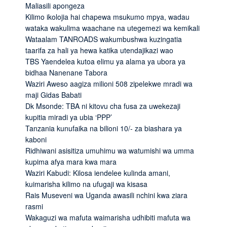
Maliasili apongeza
Kilimo ikolojia hai chapewa msukumo mpya, wadau
wataka wakulima waachane na utegemezi wa kemikali
Wataalam TANROADS wakumbushwa kuzingatia
taarifa za hali ya hewa katika utendajikazi wao
TBS Yaendelea kutoa elimu ya alama ya ubora ya
bidhaa Nanenane Tabora
Waziri Aweso aagiza milioni 508 zipelekwe mradi wa
maji Gidas Babati
Dk Msonde: TBA ni kitovu cha fusa za uwekezaji
kupitia miradi ya ubia ‘PPP’
Tanzania kunufaika na bilioni 10/- za biashara ya
kaboni
Ridhiwani asisitiza umuhimu wa watumishi wa umma
kupima afya mara kwa mara
Waziri Kabudi: Kilosa iendelee kulinda amani,
kuimarisha kilimo na ufugaji wa kisasa
Rais Museveni wa Uganda awasili nchini kwa ziara
rasmi
Wakaguzi wa mafuta waimarisha udhibiti mafuta wa