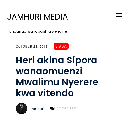
JAMHURI MEDIA
Tunaanzia wanapoishia wengine
SIASA
OCTOBER 23, 2013
Heri akina Sipora
wanaomuenzi
Mwalimu Nyerere
kwa vitendo
On
Comments Off
Jamhuri
Heri
Akina
Sipora
Wanaomuenzi