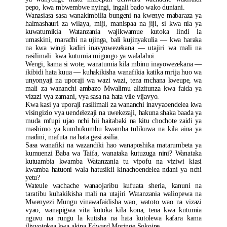
pepo, kwa mbwembwe nyingi, ingali bado wako duniani.
Wanasiasa sasa wanakimbilia bungeni na kwenye mabaraza ya
halmashauri za wilaya, miji, manispaa na jiji, si kwa nia ya
kuwatumikia Watanzania wajikwamue kutoka lindi la
umaskini, maradhi na ujinga, bali kujinyakulia — kwa haraka
na kwa wingi kadiri inavyowezekana — utajiri wa mali na
rasilimali kwa kutumia migongo ya walalahoi.
Wengi, kama si wote, wanatumia kila mbinu inayowezekana —
ikibidi hata kuua — kuhakikisha wanafikia katika mrija huo wa
unyonyaji na uporaji wa wazi wazi, tena mchana kweupe, wa
mali za wananchi ambazo Mwalimu alizitunza kwa faida ya
vizazi vya zamani, vya sasa na hata vile vijavyo.
Kwa kasi ya uporaji rasilimali za wananchi inavyaoendelea kwa
visingizio vya uendelezaji na uwekezaji, hakuna shaka baada ya
muda mfupi ujao nchi hii haitabaki na kitu chochote zaidi ya
mashimo ya kumbukumbu kwamba tulikuwa na kila aina ya
madini, mafuta na hata gesi asilia.
Sasa wanafiki na wazandiki hao wanaposhika matarumbeta ya
kumuenzi Baba wa Taifa, wanataka kutuzuga nini? Wanataka
kutuambia kwamba Watanzania tu vipofu na viziwi kiasi
kwamba hatuoni wala hatusikii kinachoendelea ndani ya nchi
yetu?
Wateule wachache wanaojaribu kufuata sheria, kanuni na
taratibu kuhakikisha mali na utajiri Watanzania waliopewa na
Mwenyezi Mungu vinawafaidisha wao, watoto wao na vizazi
vyao, wanapigwa vita kutoka kila kona, tena kwa kutumia
nguvu na rungu la kutisha na hata kutolewa kafara kama
ilivyotokea kwa akina Edward Moringe Sokoine.