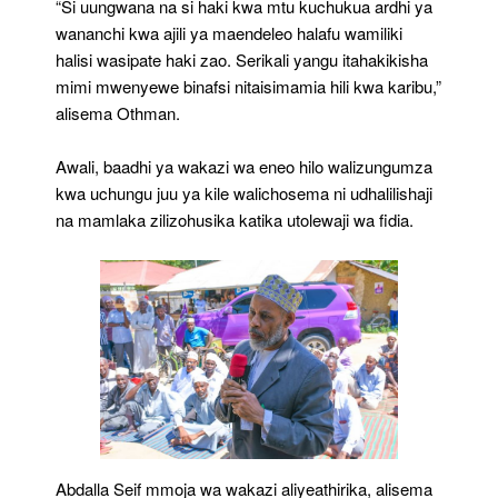
“Si uungwana na si haki kwa mtu kuchukua ardhi ya
wananchi kwa ajili ya maendeleo halafu wamiliki
halisi wasipate haki zao. Serikali yangu itahakikisha
mimi mwenyewe binafsi nitaisimamia hili kwa karibu,”
alisema Othman.
Awali, baadhi ya wakazi wa eneo hilo walizungumza
kwa uchungu juu ya kile walichosema ni udhalilishaji
na mamlaka zilizohusika katika utolewaji wa fidia.
Abdalla Seif mmoja wa wakazi aliyeathirika, alisema