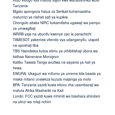
Tanzania
Mgalu apongeza hatua za Serikali kuhamasisha
matumizi ya nishati safi ya kupikia
Chongolo aitaka NIRC kukamilisha ugawaji wa pampu
za umwagiliaji
WRRB yaja na ubunifu kwenye zao la parachichi
TAMESOT yakemea vitendo vya udanganyifu, utapeli
na uposhaji tiba
TBS Yaendelea kutoa elimu ya uthibitishaji ubora wa
bidhaa Nanenane Morogoro
Katibu Tawala Tanga avutiwa na sayansi ya hali ya
hewa
EWURA: Ukaguzi wa mifumo ya umeme kila baada ya
miaka mitano unaweza kuzuia majanga ya moto
BPA: Tanzania yazidi kuwa kitovu cha usambazaji wa
mafuta Afrika Mashariki na Kati
Londo: FCC yazidi kuwa mhimili wa biashara shindani
na ulinzi wa mlaji nchini