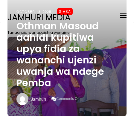
OCTOBER 13, 2025
SIASA
JAMHURI MEDIA
Othman Masoud
Tunaanzia wanapoishia wengine
aahidi kupitiwa
upya fidia za
wananchi ujenzi
uwanja wa ndege
Pemba
On
Comments Off
Jamhuri
Othman
Masoud
Aahidi
Kupitiwa
Upya
Fidia