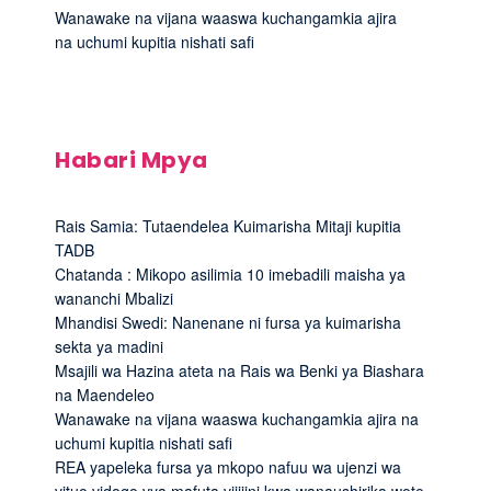
Wanawake na vijana waaswa kuchangamkia ajira
na uchumi kupitia nishati safi
Habari Mpya
Rais Samia: Tutaendelea Kuimarisha Mitaji kupitia
TADB
Chatanda : Mikopo asilimia 10 imebadili maisha ya
wananchi Mbalizi
Mhandisi Swedi: Nanenane ni fursa ya kuimarisha
sekta ya madini
Msajili wa Hazina ateta na Rais wa Benki ya Biashara
na Maendeleo
Wanawake na vijana waaswa kuchangamkia ajira na
uchumi kupitia nishati safi
REA yapeleka fursa ya mkopo nafuu wa ujenzi wa
vituo vidogo vya mafuta vijijini kwa wanaushirika wote