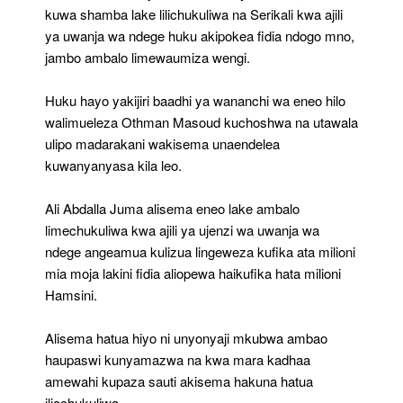
kuwa shamba lake lilichukuliwa na Serikali kwa ajili
ya uwanja wa ndege huku akipokea fidia ndogo mno,
jambo ambalo limewaumiza wengi.
Huku hayo yakijiri baadhi ya wananchi wa eneo hilo
walimueleza Othman Masoud kuchoshwa na utawala
ulipo madarakani wakisema unaendelea
kuwanyanyasa kila leo.
Ali Abdalla Juma alisema eneo lake ambalo
limechukuliwa kwa ajili ya ujenzi wa uwanja wa
ndege angeamua kulizua lingeweza kufika ata milioni
mia moja lakini fidia aliopewa haikufika hata milioni
Hamsini.
Alisema hatua hiyo ni unyonyaji mkubwa ambao
haupaswi kunyamazwa na kwa mara kadhaa
amewahi kupaza sauti akisema hakuna hatua
iliochukuliwa.