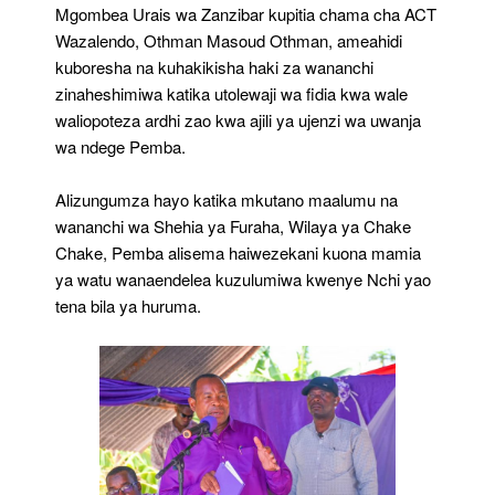
Za
Mgombea Urais wa Zanzibar kupitia chama cha ACT
Wananchi
Wazalendo, Othman Masoud Othman, ameahidi
Ujenzi
kuboresha na kuhakikisha haki za wananchi
Uwanja
Wa
zinaheshimiwa katika utolewaji wa fidia kwa wale
Ndege
waliopoteza ardhi zao kwa ajili ya ujenzi wa uwanja
Pemba
wa ndege Pemba.
Alizungumza hayo katika mkutano maalumu na
wananchi wa Shehia ya Furaha, Wilaya ya Chake
Chake, Pemba alisema haiwezekani kuona mamia
ya watu wanaendelea kuzulumiwa kwenye Nchi yao
tena bila ya huruma.