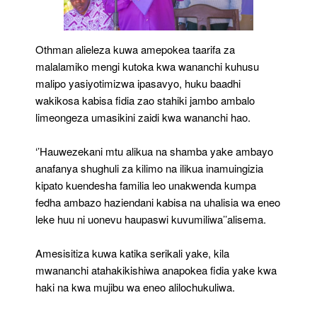
Othman alieleza kuwa amepokea taarifa za
malalamiko mengi kutoka kwa wananchi kuhusu
malipo yasiyotimizwa ipasavyo, huku baadhi
wakikosa kabisa fidia zao stahiki jambo ambalo
limeongeza umasikini zaidi kwa wananchi hao.
‘’Hauwezekani mtu alikua na shamba yake ambayo
anafanya shughuli za kilimo na ilikua inamuingizia
kipato kuendesha familia leo unakwenda kumpa
fedha ambazo haziendani kabisa na uhalisia wa eneo
leke huu ni uonevu haupaswi kuvumiliwa’’alisema.
Amesisitiza kuwa katika serikali yake, kila
mwananchi atahakikishiwa anapokea fidia yake kwa
haki na kwa mujibu wa eneo alilochukuliwa.