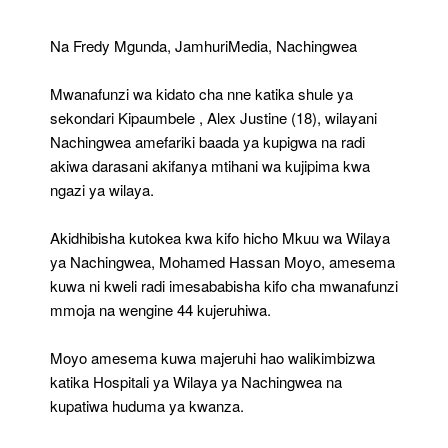
44
Wajeruhiwa
Na Fredy Mgunda, JamhuriMedia, Nachingwea
Nachingwea
Mwanafunzi wa kidato cha nne katika shule ya
sekondari Kipaumbele , Alex Justine (18), wilayani
Nachingwea amefariki baada ya kupigwa na radi
akiwa darasani akifanya mtihani wa kujipima kwa
ngazi ya wilaya.
Akidhibisha kutokea kwa kifo hicho Mkuu wa Wilaya
ya Nachingwea, Mohamed Hassan Moyo, amesema
kuwa ni kweli radi imesababisha kifo cha mwanafunzi
mmoja na wengine 44 kujeruhiwa.
Moyo amesema kuwa majeruhi hao walikimbizwa
katika Hospitali ya Wilaya ya Nachingwea na
kupatiwa huduma ya kwanza.