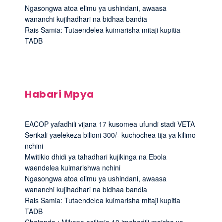
Ngasongwa atoa elimu ya ushindani, awaasa
wananchi kujihadhari na bidhaa bandia
Rais Samia: Tutaendelea kuimarisha mitaji kupitia
TADB
Habari Mpya
EACOP yafadhili vijana 17 kusomea ufundi stadi VETA
Serikali yaelekeza bilioni 300/- kuchochea tija ya kilimo
nchini
Mwitikio dhidi ya tahadhari kujikinga na Ebola
waendelea kuimarishwa nchini
Ngasongwa atoa elimu ya ushindani, awaasa
wananchi kujihadhari na bidhaa bandia
Rais Samia: Tutaendelea kuimarisha mitaji kupitia
TADB
Chatanda : Mikopo asilimia 10 imebadili maisha ya