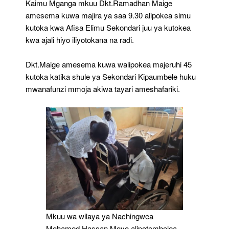
Kaimu Mganga mkuu Dkt.Ramadhan Maige
amesema kuwa majira ya saa 9.30 alipokea simu
kutoka kwa Afisa Elimu Sekondari juu ya kutokea
kwa ajali hiyo iliyotokana na radi.
Dkt.Maige amesema kuwa walipokea majeruhi 45
kutoka katika shule ya Sekondari Kipaumbele huku
mwanafunzi mmoja akiwa tayari ameshafariki.
Mkuu wa wilaya ya Nachingwea
Mohamed Hassan Moyo alipotembelea