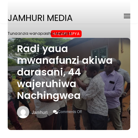
JAMHURI MEDIA
Tunaanzia wanapoishia wengine
APRIL 25, 2023
HABARI MPYA
Radi yaua
mwanafunzi akiwa
darasani, 44
wajeruhiwa
Nachingwea
On
Comments Off
Jamhuri
Radi
Yaua
Mwanafunzi
Akiwa
Darasani,