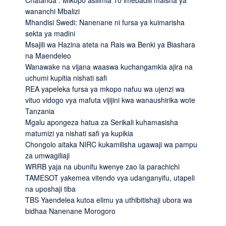
wananchi Mbalizi
Mhandisi Swedi: Nanenane ni fursa ya kuimarisha
sekta ya madini
Msajili wa Hazina ateta na Rais wa Benki ya Biashara
na Maendeleo
Wanawake na vijana waaswa kuchangamkia ajira na
uchumi kupitia nishati safi
REA yapeleka fursa ya mkopo nafuu wa ujenzi wa
vituo vidogo vya mafuta vijijini kwa wanaushirika wote
Tanzania
Mgalu apongeza hatua za Serikali kuhamasisha
matumizi ya nishati safi ya kupikia
Chongolo aitaka NIRC kukamilisha ugawaji wa pampu
za umwagiliaji
WRRB yaja na ubunifu kwenye zao la parachichi
TAMESOT yakemea vitendo vya udanganyifu, utapeli
na uposhaji tiba
TBS Yaendelea kutoa elimu ya uthibitishaji ubora wa
bidhaa Nanenane Morogoro