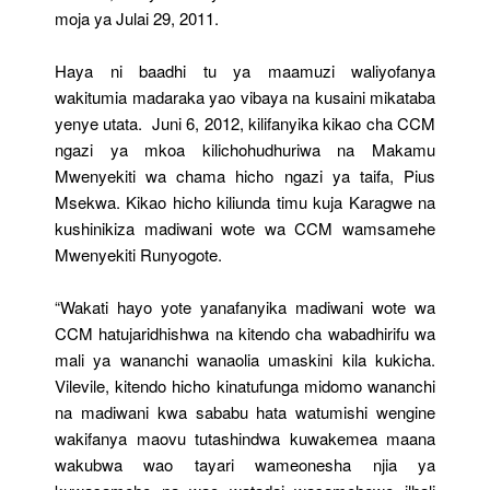
moja ya Julai 29, 2011.
Haya ni baadhi tu ya maamuzi waliyofanya
wakitumia madaraka yao vibaya na kusaini mikataba
yenye utata. Juni 6, 2012, kilifanyika kikao cha CCM
ngazi ya mkoa kilichohudhuriwa na Makamu
Mwenyekiti wa chama hicho ngazi ya taifa, Pius
Msekwa. Kikao hicho kiliunda timu kuja Karagwe na
kushinikiza madiwani wote wa CCM wamsamehe
Mwenyekiti Runyogote.
“Wakati hayo yote yanafanyika madiwani wote wa
CCM hatujaridhishwa na kitendo cha wabadhirifu wa
mali ya wananchi wanaolia umaskini kila kukicha.
Vilevile, kitendo hicho kinatufunga midomo wananchi
na madiwani kwa sababu hata watumishi wengine
wakifanya maovu tutashindwa kuwakemea maana
wakubwa wao tayari wameonesha njia ya