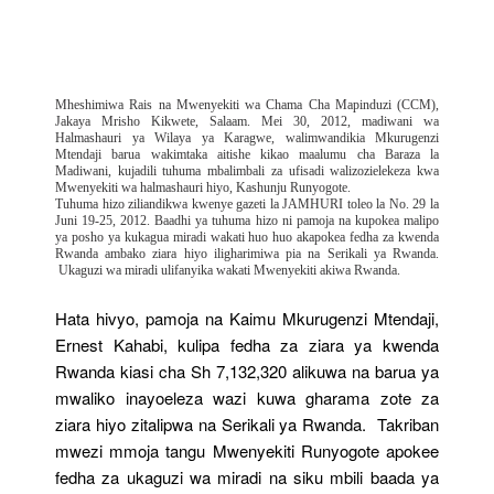
Karagwe,
Runyogote
Anatumaliza
Mheshimiwa Rais na Mwenyekiti wa Chama Cha Mapinduzi (CCM),
Jakaya Mrisho Kikwete, Salaam. Mei 30, 2012, madiwani wa
Halmashauri ya Wilaya ya Karagwe, walimwandikia Mkurugenzi
Mtendaji barua wakimtaka aitishe kikao maalumu cha Baraza la
Madiwani, kujadili tuhuma mbalimbali za ufisadi walizozielekeza kwa
Mwenyekiti wa halmashauri hiyo, Kashunju Runyogote.
Tuhuma hizo ziliandikwa kwenye gazeti la JAMHURI toleo la No. 29 la
Juni 19-25, 2012. Baadhi ya tuhuma hizo ni pamoja na kupokea malipo
ya posho ya kukagua miradi wakati huo huo akapokea fedha za kwenda
Rwanda ambako ziara hiyo iligharimiwa pia na Serikali ya Rwanda.
Ukaguzi wa miradi ulifanyika wakati Mwenyekiti akiwa Rwanda.
Hata hivyo, pamoja na Kaimu Mkurugenzi Mtendaji,
Ernest Kahabi, kulipa fedha za ziara ya kwenda
Rwanda kiasi cha Sh 7,132,320 alikuwa na barua ya
mwaliko inayoeleza wazi kuwa gharama zote za
ziara hiyo zitalipwa na Serikali ya Rwanda. Takriban
mwezi mmoja tangu Mwenyekiti Runyogote apokee
fedha za ukaguzi wa miradi na siku mbili baada ya