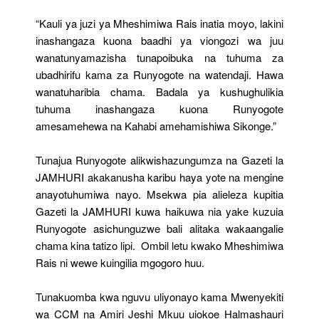
“Kauli ya juzi ya Mheshimiwa Rais inatia moyo, lakini
inashangaza kuona baadhi ya viongozi wa juu
wanatunyamazisha tunapoibuka na tuhuma za
ubadhirifu kama za Runyogote na watendaji. Hawa
wanatuharibia chama. Badala ya kushughulikia
tuhuma inashangaza kuona Runyogote
amesamehewa na Kahabi amehamishiwa Sikonge.”
Tunajua Runyogote alikwishazungumza na Gazeti la
JAMHURI akakanusha karibu haya yote na mengine
anayotuhumiwa nayo. Msekwa pia alieleza kupitia
Gazeti la JAMHURI kuwa haikuwa nia yake kuzuia
Runyogote asichunguzwe bali alitaka wakaangalie
chama kina tatizo lipi. Ombil letu kwako Mheshimiwa
Rais ni wewe kuingilia mgogoro huu.
Tunakuomba kwa nguvu uliyonayo kama Mwenyekiti
wa CCM na Amiri Jeshi Mkuu uiokoe Halmashauri