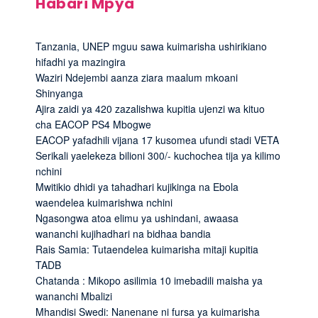
Habari Mpya
Tanzania, UNEP mguu sawa kuimarisha ushirikiano
hifadhi ya mazingira
Waziri Ndejembi aanza ziara maalum mkoani
Shinyanga
Ajira zaidi ya 420 zazalishwa kupitia ujenzi wa kituo
cha EACOP PS4 Mbogwe
EACOP yafadhili vijana 17 kusomea ufundi stadi VETA
Serikali yaelekeza bilioni 300/- kuchochea tija ya kilimo
nchini
Mwitikio dhidi ya tahadhari kujikinga na Ebola
waendelea kuimarishwa nchini
Ngasongwa atoa elimu ya ushindani, awaasa
wananchi kujihadhari na bidhaa bandia
Rais Samia: Tutaendelea kuimarisha mitaji kupitia
TADB
Chatanda : Mikopo asilimia 10 imebadili maisha ya
wananchi Mbalizi
Mhandisi Swedi: Nanenane ni fursa ya kuimarisha