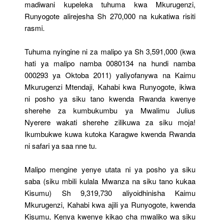
madiwani kupeleka tuhuma kwa Mkurugenzi,
Runyogote alirejesha Sh 270,000 na kukatiwa risiti
rasmi.
Tuhuma nyingine ni za malipo ya Sh 3,591,000 (kwa
hati ya malipo namba 0080134 na hundi namba
000293 ya Oktoba 2011) yaliyofanywa na Kaimu
Mkurugenzi Mtendaji, Kahabi kwa Runyogote, ikiwa
ni posho ya siku tano kwenda Rwanda kwenye
sherehe za kumbukumbu ya Mwalimu Julius
Nyerere wakati sherehe zilikuwa za siku moja!
Ikumbukwe kuwa kutoka Karagwe kwenda Rwanda
ni safari ya saa nne tu.
Malipo mengine yenye utata ni ya posho ya siku
saba (siku mbili kulala Mwanza na siku tano kukaa
Kisumu) Sh 9,319,730 aliyoidhinisha Kaimu
Mkurugenzi, Kahabi kwa ajili ya Runyogote, kwenda
Kisumu, Kenya kwenye kikao cha mwaliko wa siku