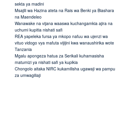
sekta ya madini
Msajili wa Hazina ateta na Rais wa Benki ya Biashara
na Maendeleo
Wanawake na vijana waaswa kuchangamkia ajira na
uchumi kupitia nishati safi
REA yapeleka fursa ya mkopo nafuu wa ujenzi wa
vituo vidogo vya mafuta vijijini kwa wanaushirika wote
Tanzania
Mgalu apongeza hatua za Serikali kuhamasisha
matumizi ya nishati safi ya kupikia
Chongolo aitaka NIRC kukamilisha ugawaji wa pampu
za umwagiliaji