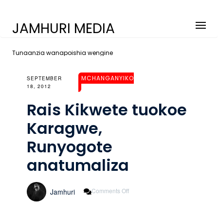
JAMHURI MEDIA
Tunaanzia wanapoishia wengine
MCHANGANYIKO
SEPTEMBER
18, 2012
Rais Kikwete tuokoe
Karagwe,
Runyogote
anatumaliza
On
Comments Off
Jamhuri
Rais
Kikwete
Tuokoe