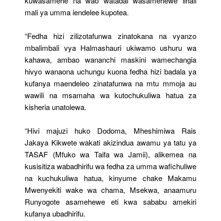
kuwasamehe na wao watadai wasamehewe ilhali
mali ya umma iendelee kupotea.
“Fedha hizi zilizotafunwa zinatokana na vyanzo
mbalimbali vya Halmashauri ukiwamo ushuru wa
kahawa, ambao wananchi maskini wamechangia
hivyo wanaona uchungu kuona fedha hizi badala ya
kufanya maendeleo zinatafunwa na mtu mmoja au
wawili na msamaha wa kutochukuliwa hatua za
kisheria unatolewa.
“Hivi majuzi huko Dodoma, Mheshimiwa Rais
Jakaya Kikwete wakati akizindua awamu ya tatu ya
TASAF (Mfuko wa Taifa wa Jamii), alikemea na
kusisitiza wabadhirifu wa fedha za umma wafichuliwe
na kuchukuliwa hatua, kinyume chake Makamu
Mwenyekiti wake wa chama, Msekwa, anaamuru
Runyogote asamehewe eti kwa sababu amekiri
kufanya ubadhirifu.