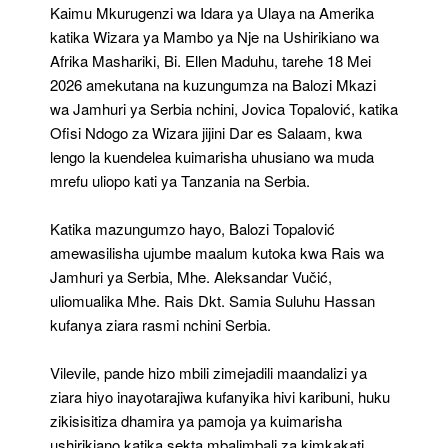
Serbia,
Kaimu Mkurugenzi wa Idara ya Ulaya na Amerika
Ujumbe
katika Wizara ya Mambo ya Nje na Ushirikiano wa
Maalum
Afrika Mashariki, Bi. Ellen Maduhu, tarehe 18 Mei
Wawasilishwa
2026 amekutana na kuzungumza na Balozi Mkazi
wa Jamhuri ya Serbia nchini, Jovica Topalović, katika
Ofisi Ndogo za Wizara jijini Dar es Salaam, kwa
lengo la kuendelea kuimarisha uhusiano wa muda
mrefu uliopo kati ya Tanzania na Serbia.
Katika mazungumzo hayo, Balozi Topalović
amewasilisha ujumbe maalum kutoka kwa Rais wa
Jamhuri ya Serbia, Mhe. Aleksandar Vučić,
uliomualika Mhe. Rais Dkt. Samia Suluhu Hassan
kufanya ziara rasmi nchini Serbia.
Vilevile, pande hizo mbili zimejadili maandalizi ya
ziara hiyo inayotarajiwa kufanyika hivi karibuni, huku
zikisisitiza dhamira ya pamoja ya kuimarisha
ushirikiano katika sekta mbalimbali za kimkakati,