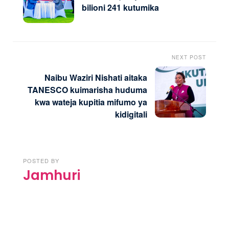
bilioni 241 kutumika
NEXT POST
Naibu Waziri Nishati aitaka
TANESCO kuimarisha huduma
kwa wateja kupitia mifumo ya
kidigitali
POSTED BY
Jamhuri