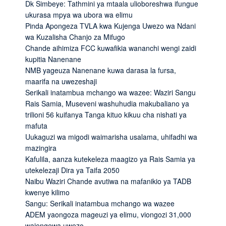
Dk Simbeye: Tathmini ya mtaala ulioboreshwa ifungue
ukurasa mpya wa ubora wa elimu
Pinda Apongeza TVLA kwa Kujenga Uwezo wa Ndani
wa Kuzalisha Chanjo za Mifugo
Chande aihimiza FCC kuwafikia wananchi wengi zaidi
kupitia Nanenane
NMB yageuza Nanenane kuwa darasa la fursa,
maarifa na uwezeshaji
Serikali inatambua mchango wa wazee: Waziri Sangu
Rais Samia, Museveni washuhudia makubaliano ya
trilioni 56 kuifanya Tanga kituo kikuu cha nishati ya
mafuta
Uukaguzi wa migodi waimarisha usalama, uhifadhi wa
mazingira
Kafulila, aanza kutekeleza maagizo ya Rais Samia ya
utekelezaji Dira ya Taifa 2050
Naibu Waziri Chande avutiwa na mafanikio ya TADB
kwenye kilimo
Sangu: Serikali inatambua mchango wa wazee
ADEM yaongoza mageuzi ya elimu, viongozi 31,000
wajengewa uwezo