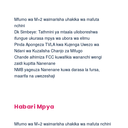
Mfumo wa M+2 waimarisha uhakika wa mafuta
nchini
Dk Simbeye: Tathmini ya mtaala ulioboreshwa
ifungue ukurasa mpya wa ubora wa elimu
Pinda Apongeza TVLA kwa Kujenga Uwezo wa
Ndani wa Kuzalisha Chanjo za Mifugo
Chande aihimiza FCC kuwafikia wananchi wengi
zaidi kupitia Nanenane
NMB yageuza Nanenane kuwa darasa la fursa,
maarifa na uwezeshaji
Habari Mpya
Mfumo wa M+2 waimarisha uhakika wa mafuta nchini