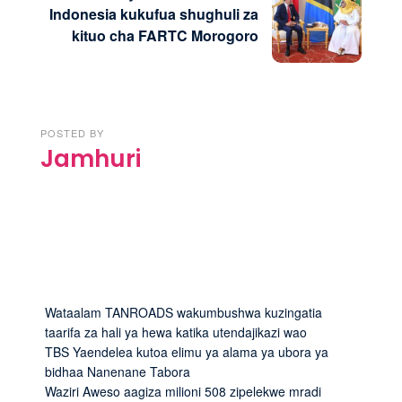
Indonesia kukufua shughuli za
kituo cha FARTC Morogoro
POSTED BY
Jamhuri
Wataalam TANROADS wakumbushwa kuzingatia
taarifa za hali ya hewa katika utendajikazi wao
TBS Yaendelea kutoa elimu ya alama ya ubora ya
bidhaa Nanenane Tabora
Waziri Aweso aagiza milioni 508 zipelekwe mradi