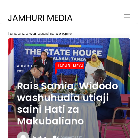
JAMHURI MEDIA
Tunaanzia wanapoishia wengine
AUGUST 22,
HABARI MPYA
2023
Rais Samia, Widodo
washuhudia utiaji
saini Hati za
Makubaliano
On
Comments Off
Jamhuri