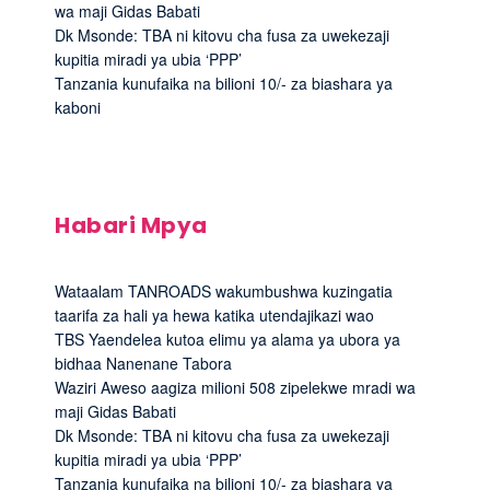
wa maji Gidas Babati
Dk Msonde: TBA ni kitovu cha fusa za uwekezaji
kupitia miradi ya ubia ‘PPP’
Tanzania kunufaika na bilioni 10/- za biashara ya
kaboni
Habari Mpya
Wataalam TANROADS wakumbushwa kuzingatia
taarifa za hali ya hewa katika utendajikazi wao
TBS Yaendelea kutoa elimu ya alama ya ubora ya
bidhaa Nanenane Tabora
Waziri Aweso aagiza milioni 508 zipelekwe mradi wa
maji Gidas Babati
Dk Msonde: TBA ni kitovu cha fusa za uwekezaji
kupitia miradi ya ubia ‘PPP’
Tanzania kunufaika na bilioni 10/- za biashara ya