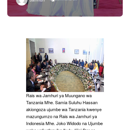
Rais
Samia,
Widodo
Washuhudia
Utiaji
Saini
Hati
Za
Makubaliano
Rais wa Jamhuri ya Muungano wa
Tanzania Mhe. Samia Suluhu Hassan
akiongoza ujumbe wa Tanzania kwenye
mazungumzo na Rais wa Jamhuri ya
Indonesia Mhe. Joko Widodo na Ujumbe