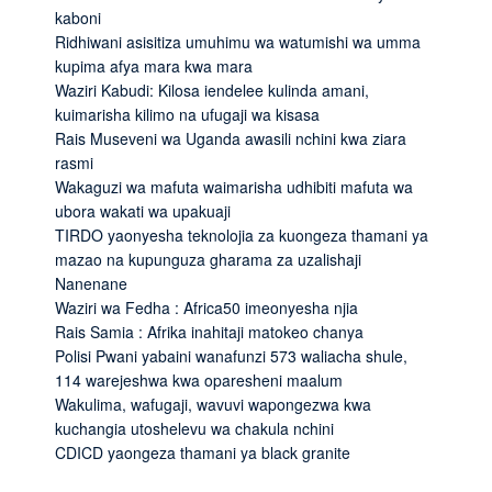
kaboni
Ridhiwani asisitiza umuhimu wa watumishi wa umma
kupima afya mara kwa mara
Waziri Kabudi: Kilosa iendelee kulinda amani,
kuimarisha kilimo na ufugaji wa kisasa
Rais Museveni wa Uganda awasili nchini kwa ziara
rasmi
Wakaguzi wa mafuta waimarisha udhibiti mafuta wa
ubora wakati wa upakuaji
TIRDO yaonyesha teknolojia za kuongeza thamani ya
mazao na kupunguza gharama za uzalishaji
Nanenane
Waziri wa Fedha : Africa50 imeonyesha njia
Rais Samia : Afrika inahitaji matokeo chanya
Polisi Pwani yabaini wanafunzi 573 waliacha shule,
114 warejeshwa kwa oparesheni maalum
Wakulima, wafugaji, wavuvi wapongezwa kwa
kuchangia utoshelevu wa chakula nchini
CDICD yaongeza thamani ya black granite