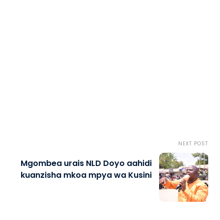
NEXT POST
Mgombea urais NLD Doyo aahidi
kuanzisha mkoa mpya wa Kusini