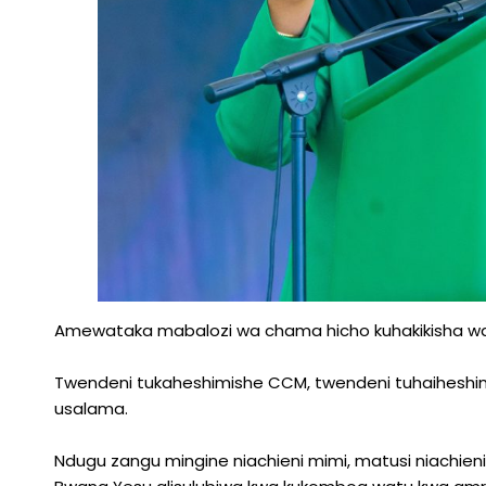
Amewataka mabalozi wa chama hicho kuhakikisha wa
Twendeni tukaheshimishe CCM, twendeni tuhaiheshim
usalama.
Ndugu zangu mingine niachieni mimi, matusi niachie