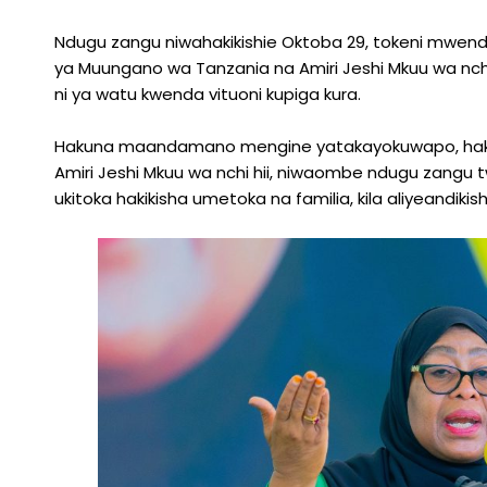
Ndugu zangu niwahakikishie Oktoba 29, tokeni mwend
ya Muungano wa Tanzania na Amiri Jeshi Mkuu wa n
ni ya watu kwenda vituoni kupiga kura.
Hakuna maandamano mengine yatakayokuwapo, hakuna
Amiri Jeshi Mkuu wa nchi hii, niwaombe ndugu zangu
ukitoka hakikisha umetoka na familia, kila aliyeandik