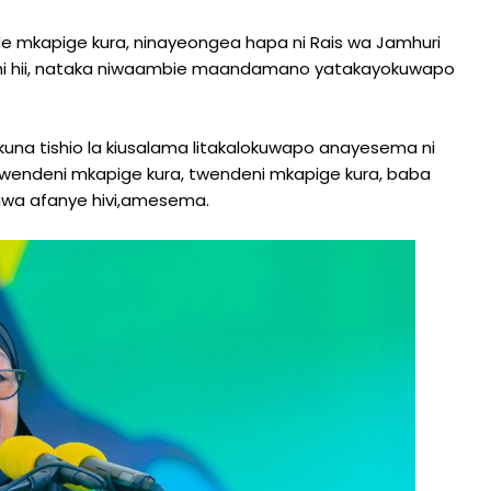
e mkapige kura, ninayeongea hapa ni Rais wa Jamhuri
chi hii, nataka niwaambie maandamano yatakayokuwapo
 tishio la kiusalama litakalokuwapo anayesema ni
 twendeni mkapige kura, twendeni mkapige kura, baba
ishwa afanye hivi,amesema.