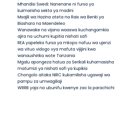
Mhandisi Swedi: Nanenane ni fursa ya
kuimarisha sekta ya madini
Msajili wa Hazina ateta na Rais wa Benki ya
Biashara na Maendeleo
Wanawake na vijana waaswa kuchangamkia
ajira na uchumi kupitia nishati safi
REA yapeleka fursa ya mkopo nafuu wa ujenzi
wa vituo vidogo vya mafuta vijijini kwa
wanaushirika wote Tanzania
Mgalu apongeza hatua za Serikali kuhamasisha
matumizi ya nishati safi ya kupikia
Chongolo aitaka NIRC kukamilisha ugawaji wa
pampu za umwagiliaji
WRRB yaja na ubunifu kwenye zao la parachichi