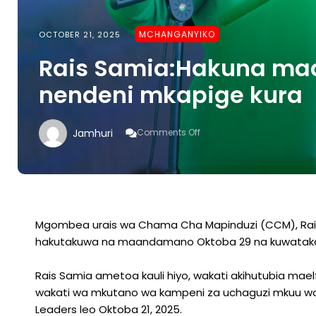
MCHANGANYIKO
OCTOBER 21, 2025
Rais Samia:Hakuna ma
nendeni mkapige kura
On
Jamhuri
Comments Off
Rais
Samia:Hakuna
Maandamano
Oktoba
29,
Nendeni
Mkapige
Mgombea urais wa Chama Cha Mapinduzi (CCM), Rai
Kura
hakutakuwa na maandamano Oktoba 29 na kuwataka wa
Rais Samia ametoa kauli hiyo, wakati akihutubia maelf
wakati wa mkutano wa kampeni za uchaguzi mkuu wa
Leaders leo Oktoba 21, 2025.