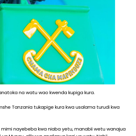
natoka na watu wao kwenda kupiga kura.
she Tanzania tukapige kura kwa usalama turudi kwa
ni mimi nayebeba kwa niaba yetu, manabii wetu wanajua