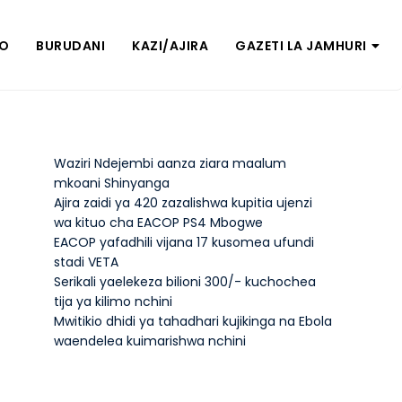
ZO
BURUDANI
KAZI/AJIRA
GAZETI LA JAMHURI
Waziri Ndejembi aanza ziara maalum
mkoani Shinyanga
Ajira zaidi ya 420 zazalishwa kupitia ujenzi
wa kituo cha EACOP PS4 Mbogwe
EACOP yafadhili vijana 17 kusomea ufundi
stadi VETA
Serikali yaelekeza bilioni 300/- kuchochea
tija ya kilimo nchini
Mwitikio dhidi ya tahadhari kujikinga na Ebola
waendelea kuimarishwa nchini