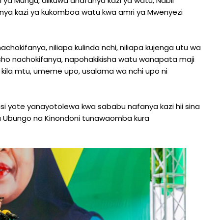
ya Mungu, alikuwa anafanya kazi ya watu, Nabii
ya kazi ya kukomboa watu kwa amri ya Mwenyezi
chokifanya, niliapa kulinda nchi, niliapa kujenga utu wa
cho nachokifanya, napohakikisha watu wanapata maji
a kila mtu, umeme upo, usalama wa nchi upo ni
i yote yanayotolewa kwa sababu nafanya kazi hii sina
wa Ubungo na Kinondoni tunawaomba kura