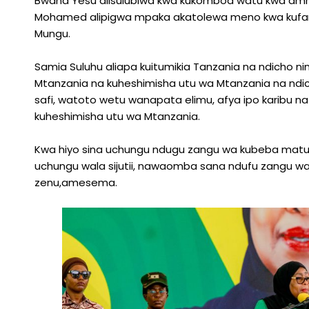
Bwana Yesu alisulubiwa kwa kukomboa watu kwa amri 
Mohamed alipigwa mpaka akatolewa meno kwa kufan
Mungu.
Samia Suluhu aliapa kuitumikia Tanzania na ndicho nina
Mtanzania na kuheshimisha utu wa Mtanzania na ndi
safi, watoto wetu wanapata elimu, afya ipo karibu n
kuheshimisha utu wa Mtanzania.
Kwa hiyo sina uchungu ndugu zangu wa kubeba matus
uchungu wala sijutii, nawaomba sana ndufu zangu 
zenu,amesema.