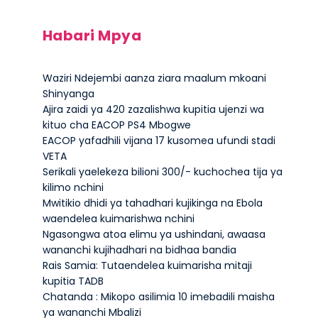
Habari Mpya
Waziri Ndejembi aanza ziara maalum mkoani
Shinyanga
Ajira zaidi ya 420 zazalishwa kupitia ujenzi wa
kituo cha EACOP PS4 Mbogwe
EACOP yafadhili vijana 17 kusomea ufundi stadi
VETA
Serikali yaelekeza bilioni 300/- kuchochea tija ya
kilimo nchini
Mwitikio dhidi ya tahadhari kujikinga na Ebola
waendelea kuimarishwa nchini
Ngasongwa atoa elimu ya ushindani, awaasa
wananchi kujihadhari na bidhaa bandia
Rais Samia: Tutaendelea kuimarisha mitaji
kupitia TADB
Chatanda : Mikopo asilimia 10 imebadili maisha
ya wananchi Mbalizi