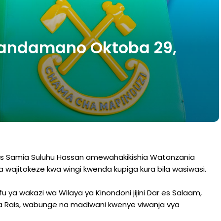
andamano Oktoba 29,
s Samia Suluhu Hassan amewahakikishia Watanzania
jitokeze kwa wingi kwenda kupiga kura bila wasiwasi.
u ya wakazi wa Wilaya ya Kinondoni jijini Dar es Salaam,
 Rais, wabunge na madiwani kwenye viwanja vya