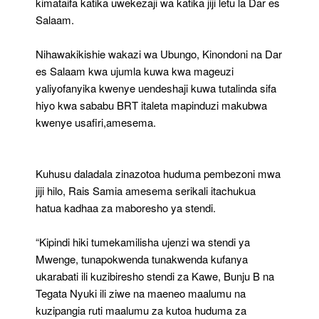
kimataifa katika uwekezaji wa katika jiji letu la Dar es
Salaam.
Nihawakikishie wakazi wa Ubungo, Kinondoni na Dar
es Salaam kwa ujumla kuwa kwa mageuzi
yaliyofanyika kwenye uendeshaji kuwa tutalinda sifa
hiyo kwa sababu BRT italeta mapinduzi makubwa
kwenye usafiri,amesema.
Kuhusu daladala zinazotoa huduma pembezoni mwa
jiji hilo, Rais Samia amesema serikali itachukua
hatua kadhaa za maboresho ya stendi.
“Kipindi hiki tumekamilisha ujenzi wa stendi ya
Mwenge, tunapokwenda tunakwenda kufanya
ukarabati ili kuzibiresho stendi za Kawe, Bunju B na
Tegata Nyuki ili ziwe na maeneo maalumu na
kuzipangia ruti maalumu za kutoa huduma za