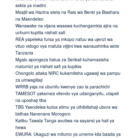
sekta ya madini
Msajili wa Hazina ateta na Rais wa Benki ya Biashara
na Maendeleo
Wanawake na vijana waaswa kuchangamkia ajira na
uchumi kupitia nishati safi
REA yapeleka fursa ya mkopo nafuu wa ujenzi wa
vituo vidogo vya mafuta vijijini kwa wanaushirika wote
Tanzania
Mgalu apongeza hatua za Serikali kuhamasisha
matumizi ya nishati safi ya kupikia
Chongolo aitaka NIRC kukamilisha ugawaji wa pampu
za umwagiliaji
WRRB yaja na ubunifu kwenye zao la parachichi
TAMESOT yakemea vitendo vya udanganyifu, utapeli
na uposhaji tiba
TBS Yaendelea kutoa elimu ya uthibitishaji ubora wa
bidhaa Nanenane Morogoro
Katibu Tawala Tanga avutiwa na sayansi ya hali ya
hewa
EWURA: Ukaguzi wa mifumo ya umeme kila baada ya