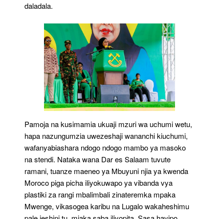
daladala.
Pamoja na kusimamia ukuaji mzuri wa uchumi wetu,
hapa nazungumzia uwezeshaji wananchi kiuchumi,
wafanyabiashara ndogo ndogo mambo ya masoko
na stendi. Nataka wana Dar es Salaam tuvute
ramani, tuanze maeneo ya Mbuyuni njia ya kwenda
Moroco piga picha iliyokuwapo ya vibanda vya
plastiki za rangi mbalimbali zinateremka mpaka
Mwenge, vikasogea karibu na Lugalo wakaheshimu
pale jeshini tu, miaka saba iliyopita. Sasa havipo