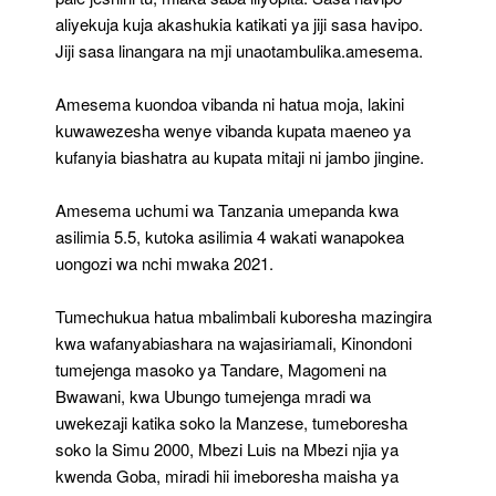
aliyekuja kuja akashukia katikati ya jiji sasa havipo.
Jiji sasa linangara na mji unaotambulika.amesema.
Amesema kuondoa vibanda ni hatua moja, lakini
kuwawezesha wenye vibanda kupata maeneo ya
kufanyia biashatra au kupata mitaji ni jambo jingine.
Amesema uchumi wa Tanzania umepanda kwa
asilimia 5.5, kutoka asilimia 4 wakati wanapokea
uongozi wa nchi mwaka 2021.
Tumechukua hatua mbalimbali kuboresha mazingira
kwa wafanyabiashara na wajasiriamali, Kinondoni
tumejenga masoko ya Tandare, Magomeni na
Bwawani, kwa Ubungo tumejenga mradi wa
uwekezaji katika soko la Manzese, tumeboresha
soko la Simu 2000, Mbezi Luis na Mbezi njia ya
kwenda Goba, miradi hii imeboresha maisha ya