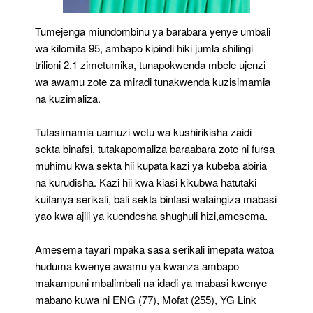
Tumejenga miundombinu ya barabara yenye umbali
wa kilomita 95, ambapo kipindi hiki jumla shilingi
trilioni 2.1 zimetumika, tunapokwenda mbele ujenzi
wa awamu zote za miradi tunakwenda kuzisimamia
na kuzimaliza.
Tutasimamia uamuzi wetu wa kushirikisha zaidi
sekta binafsi, tutakapomaliza baraabara zote ni fursa
muhimu kwa sekta hii kupata kazi ya kubeba abiria
na kurudisha. Kazi hii kwa kiasi kikubwa hatutaki
kuifanya serikali, bali sekta binfasi wataingiza mabasi
yao kwa ajili ya kuendesha shughuli hizi,amesema.
Amesema tayari mpaka sasa serikali imepata watoa
huduma kwenye awamu ya kwanza ambapo
makampuni mbalimbali na idadi ya mabasi kwenye
mabano kuwa ni ENG (77), Mofat (255), YG Link