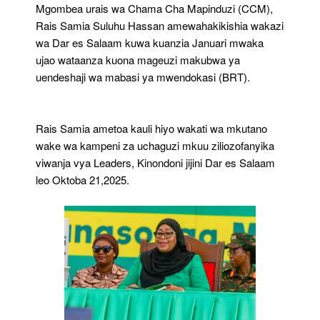
Mwendokasi
Mgombea urais wa Chama Cha Mapinduzi (CCM),
Rais Samia Suluhu Hassan amewahakikishia wakazi
wa Dar es Salaam kuwa kuanzia Januari mwaka
ujao wataanza kuona mageuzi makubwa ya
uendeshaji wa mabasi ya mwendokasi (BRT).
Rais Samia ametoa kauli hiyo wakati wa mkutano
wake wa kampeni za uchaguzi mkuu ziliozofanyika
viwanja vya Leaders, Kinondoni jijini Dar es Salaam
leo Oktoba 21,2025.