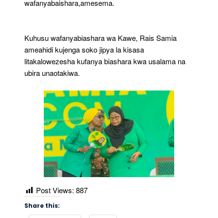
wafanyabaishara,amesema.
Kuhusu wafanyabiashara wa Kawe, Rais Samia
ameahidi kujenga soko jipya la kisasa
litakalowezesha kufanya biashara kwa usalama na
ubira unaotakiwa.
Post Views:
887
Share this: