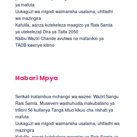
ya mafuta
Uukaguzi wa migodi waimarisha usalama, uhifadhi
wa mazingira
Kafulila, aanza kutekeleza maagizo ya Rais Samia
ya utekelezaji Dira ya Taifa 2050
Naibu Waziri Chande avutiwa na mafanikio ya
TADB kwenye kilimo
Habari Mpya
Serikali inatambua mchango wa wazee: Waziri Sangu
Rais Samia, Museveni washuhudia makubaliano ya
trilioni 56 kuifanya Tanga kituo kikuu cha nishati ya
mafuta
Uukaguzi wa migodi waimarisha usalama, uhifadhi wa
mazingira
Kafulila, aanza kutekeleza maagizo ya Rais Samia ya