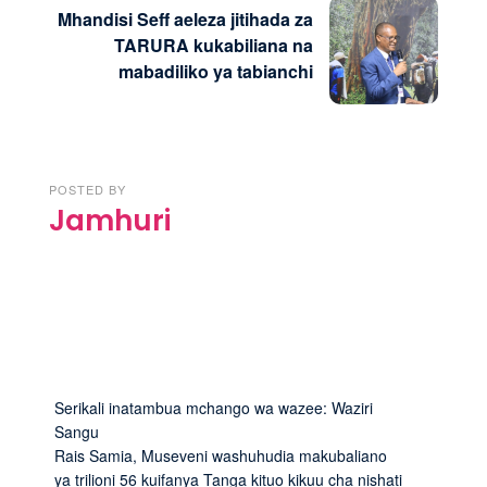
Mhandisi Seff aeleza jitihada za
TARURA kukabiliana na
mabadiliko ya tabianchi
POSTED BY
Jamhuri
Serikali inatambua mchango wa wazee: Waziri
Sangu
Rais Samia, Museveni washuhudia makubaliano
ya trilioni 56 kuifanya Tanga kituo kikuu cha nishati