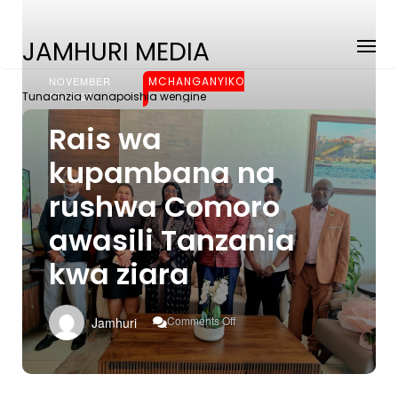
JAMHURI MEDIA
NOVEMBER
MCHANGANYIKO
Tunaanzia wanapoishia wengine
16, 2025
Rais wa
kupambana na
rushwa Comoro
awasili Tanzania
kwa ziara
On
Comments Off
Jamhuri
Rais
Wa
Kupambana
Na
Rushwa