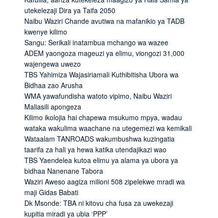
utekelezaji Dira ya Taifa 2050
Naibu Waziri Chande avutiwa na mafanikio ya TADB
kwenye kilimo
Sangu: Serikali inatambua mchango wa wazee
ADEM yaongoza mageuzi ya elimu, viongozi 31,000
wajengewa uwezo
TBS Yahimiza Wajasiriamali Kuthibitisha Ubora wa
Bidhaa zao Arusha
WMA yawafundisha watoto vipimo, Naibu Waziri
Maliasili apongeza
Kilimo ikolojia hai chapewa msukumo mpya, wadau
wataka wakulima waachane na utegemezi wa kemikali
Wataalam TANROADS wakumbushwa kuzingatia
taarifa za hali ya hewa katika utendajikazi wao
TBS Yaendelea kutoa elimu ya alama ya ubora ya
bidhaa Nanenane Tabora
Waziri Aweso aagiza milioni 508 zipelekwe mradi wa
maji Gidas Babati
Dk Msonde: TBA ni kitovu cha fusa za uwekezaji
kupitia miradi ya ubia ‘PPP’