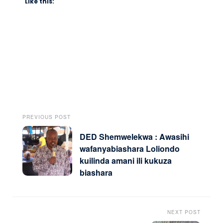
Like this:
PREVIOUS POST
DED Shemwelekwa : Awasihi
wafanyabiashara Loliondo
kuilinda amani ili kukuza
biashara
NEXT POST