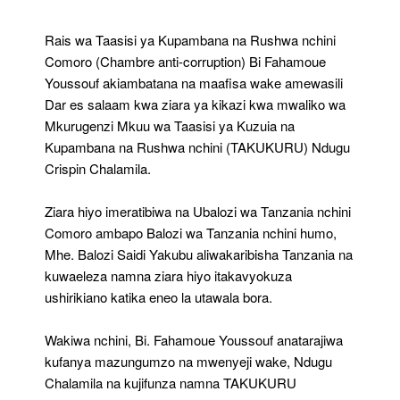
Comoro
Awasili
Rais wa Taasisi ya Kupambana na Rushwa nchini
Tanzania
Comoro (Chambre anti-corruption) Bi Fahamoue
Kwa
Youssouf akiambatana na maafisa wake amewasili
Ziara
Dar es salaam kwa ziara ya kikazi kwa mwaliko wa
Mkurugenzi Mkuu wa Taasisi ya Kuzuia na
Kupambana na Rushwa nchini (TAKUKURU) Ndugu
Crispin Chalamila.
Ziara hiyo imeratibiwa na Ubalozi wa Tanzania nchini
Comoro ambapo Balozi wa Tanzania nchini humo,
Mhe. Balozi Saidi Yakubu aliwakaribisha Tanzania na
kuwaeleza namna ziara hiyo itakavyokuza
ushirikiano katika eneo la utawala bora.
Wakiwa nchini, Bi. Fahamoue Youssouf anatarajiwa
kufanya mazungumzo na mwenyeji wake, Ndugu
Chalamila na kujifunza namna TAKUKURU