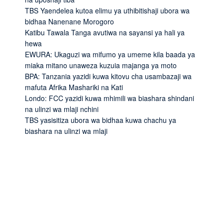
TBS Yaendelea kutoa elimu ya uthibitishaji ubora wa
bidhaa Nanenane Morogoro
Katibu Tawala Tanga avutiwa na sayansi ya hali ya
hewa
EWURA: Ukaguzi wa mifumo ya umeme kila baada ya
miaka mitano unaweza kuzuia majanga ya moto
BPA: Tanzania yazidi kuwa kitovu cha usambazaji wa
mafuta Afrika Mashariki na Kati
Londo: FCC yazidi kuwa mhimili wa biashara shindani
na ulinzi wa mlaji nchini
TBS yasisitiza ubora wa bidhaa kuwa chachu ya
biashara na ulinzi wa mlaji