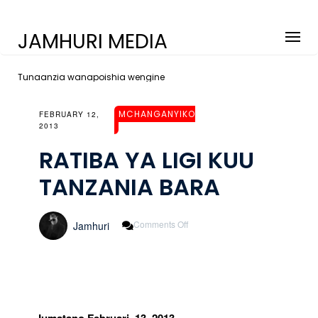
JAMHURI MEDIA
Tunaanzia wanapoishia wengine
MCHANGANYIKO
FEBRUARY 12,
2013
RATIBA YA LIGI KUU
TANZANIA BARA
On
Comments Off
Jamhuri
RATIBA
YA
LIGI
KUU
TANZANIA
BARA