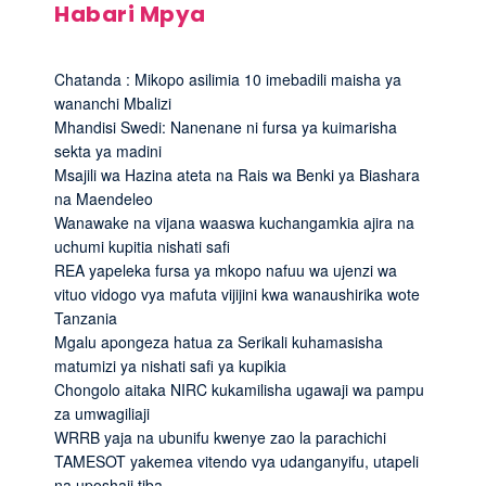
Habari Mpya
Chatanda : Mikopo asilimia 10 imebadili maisha ya
wananchi Mbalizi
Mhandisi Swedi: Nanenane ni fursa ya kuimarisha
sekta ya madini
Msajili wa Hazina ateta na Rais wa Benki ya Biashara
na Maendeleo
Wanawake na vijana waaswa kuchangamkia ajira na
uchumi kupitia nishati safi
REA yapeleka fursa ya mkopo nafuu wa ujenzi wa
vituo vidogo vya mafuta vijijini kwa wanaushirika wote
Tanzania
Mgalu apongeza hatua za Serikali kuhamasisha
matumizi ya nishati safi ya kupikia
Chongolo aitaka NIRC kukamilisha ugawaji wa pampu
za umwagiliaji
WRRB yaja na ubunifu kwenye zao la parachichi
TAMESOT yakemea vitendo vya udanganyifu, utapeli
na uposhaji tiba