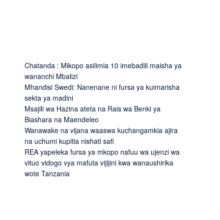
Chatanda : Mikopo asilimia 10 imebadili maisha ya
wananchi Mbalizi
Mhandisi Swedi: Nanenane ni fursa ya kuimarisha
sekta ya madini
Msajili wa Hazina ateta na Rais wa Benki ya
Biashara na Maendeleo
Wanawake na vijana waaswa kuchangamkia ajira
na uchumi kupitia nishati safi
REA yapeleka fursa ya mkopo nafuu wa ujenzi wa
vituo vidogo vya mafuta vijijini kwa wanaushirika
wote Tanzania