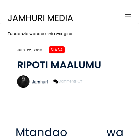
JAMHURI MEDIA
Tunaanzia wanapoishia wengine
SIASA
JULY 22, 2013
RIPOTI MAALUMU
On
Comments Off
Jamhuri
RIPOTI
MAALUMU
Mtandao wa