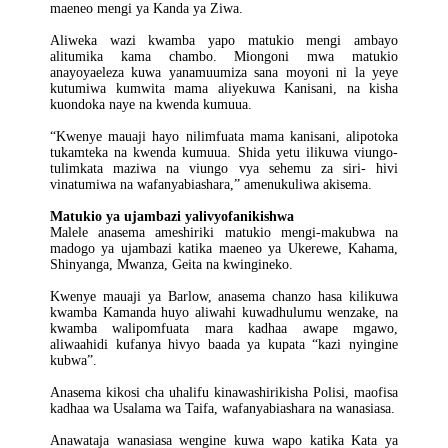
maeneo mengi ya Kanda ya Ziwa.
Aliweka wazi kwamba yapo matukio mengi ambayo
alitumika kama chambo. Miongoni mwa matukio
anayoyaeleza kuwa yanamuumiza sana moyoni ni la yeye
kutumiwa kumwita mama aliyekuwa Kanisani, na kisha
kuondoka naye na kwenda kumuua.
“Kwenye mauaji hayo nilimfuata mama kanisani, alipotoka
tukamteka na kwenda kumuua. Shida yetu ilikuwa viungo-
tulimkata maziwa na viungo vya sehemu za siri- hivi
vinatumiwa na wafanyabiashara,” amenukuliwa akisema.
Matukio ya ujambazi yalivyofanikishwa
Malele anasema ameshiriki matukio mengi-makubwa na
madogo ya ujambazi katika maeneo ya Ukerewe, Kahama,
Shinyanga, Mwanza, Geita na kwingineko.
Kwenye mauaji ya Barlow, anasema chanzo hasa kilikuwa
kwamba Kamanda huyo aliwahi kuwadhulumu wenzake, na
kwamba walipomfuata mara kadhaa awape mgawo,
aliwaahidi kufanya hivyo baada ya kupata “kazi nyingine
kubwa”.
Anasema kikosi cha uhalifu kinawashirikisha Polisi, maofisa
kadhaa wa Usalama wa Taifa, wafanyabiashara na wanasiasa.
Anawataja wanasiasa wengine kuwa wapo katika Kata ya