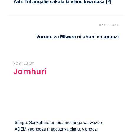
Yah: Tuliangalie sakata la elimu kwa sasa [2]
NEXT POST
Vurugu za Mtwara ni uhuni na upuuzi
POSTED BY
Jamhuri
Sangu: Serikali inatambua mchango wa wazee
ADEM yaongoza mageuzi ya elimu, viongozi