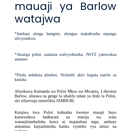
mauaji ya Barlow
watajwa
*Jambazi atinga bungeni, afungua makabrasha mpango
ulivyosukwa
*Awataja polisi, usalama walivyohusika, JWTZ yamwokoa
asiuawe
*Pinda aelekeza alindwe, Nchimbi akiri kupata taarifa za
kutisha
Aliyekuwa Kamanda wa Polisi Mkoa wa Mwanza, Liberatus
Barlow, aliuawa na genge la uhalifu ndani ya Jeshi la Polisi,
siri zilizovuja zimeifikia JAMHURI.
Kutajwa kwa Polisi kuhusika kwenye mauaji hayo
kumewekwa hadharani na mmoja wa watu
wanaojitambulisha kuwa ni majambazi sugu, ambaye
ameamua kujisalimisha katika vyombo vya ulinzi na