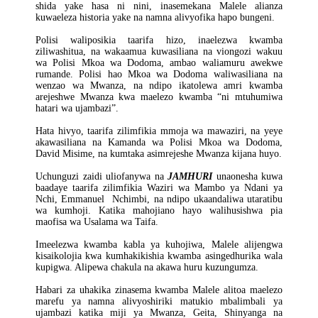
shida yake hasa ni nini, inasemekana Malele alianza
kuwaeleza historia yake na namna alivyofika hapo bungeni.
Polisi waliposikia taarifa hizo, inaelezwa kwamba
ziliwashitua, na wakaamua kuwasiliana na viongozi wakuu
wa Polisi Mkoa wa Dodoma, ambao waliamuru awekwe
rumande. Polisi hao Mkoa wa Dodoma waliwasiliana na
wenzao wa Mwanza, na ndipo ikatolewa amri kwamba
arejeshwe Mwanza kwa maelezo kwamba “ni mtuhumiwa
hatari wa ujambazi”.
Hata hivyo, taarifa zilimfikia mmoja wa mawaziri, na yeye
akawasiliana na Kamanda wa Polisi Mkoa wa Dodoma,
David Misime, na kumtaka asimrejeshe Mwanza kijana huyo.
Uchunguzi zaidi uliofanywa na
JAMHURI
unaonesha kuwa
baadaye taarifa zilimfikia Waziri wa Mambo ya Ndani ya
Nchi, Emmanuel Nchimbi, na ndipo ukaandaliwa utaratibu
wa kumhoji. Katika mahojiano hayo walihusishwa pia
maofisa wa Usalama wa Taifa.
Imeelezwa kwamba kabla ya kuhojiwa, Malele alijengwa
kisaikolojia kwa kumhakikishia kwamba asingedhurika wala
kupigwa. Alipewa chakula na akawa huru kuzungumza.
Habari za uhakika zinasema kwamba Malele alitoa maelezo
marefu ya namna alivyoshiriki matukio mbalimbali ya
ujambazi katika miji ya Mwanza, Geita, Shinyanga na