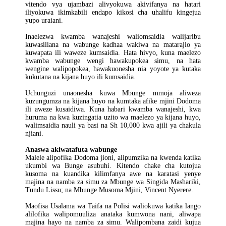
vitendo vya ujambazi alivyokuwa akivifanya na hatari
iliyokuwa ikimkabili endapo kikosi cha uhalifu kingejua
yupo uraiani.
Inaelezwa kwamba wanajeshi waliomsaidia walijaribu
kuwasiliana na wabunge kadhaa wakiwa na matarajio ya
kuwapata ili waweze kumsaidia. Hata hivyo, kuna maelezo
kwamba wabunge wengi hawakupokea simu, na hata
wengine walipopokea, hawakuonesha nia yoyote ya kutaka
kukutana na kijana huyo ili kumsaidia.
Uchunguzi unaonesha kuwa Mbunge mmoja aliweza
kuzungumza na kijana huyo na kumtaka afike mjini Dodoma
ili aweze kusaidiwa. Kuna habari kwamba wanajeshi, kwa
huruma na kwa kuzingatia uzito wa maelezo ya kijana huyo,
walimsaidia nauli ya basi na Sh 10,000 kwa ajili ya chakula
njiani.
Anaswa akiwatafuta wabunge
Malele alipofika Dodoma jioni, alipumzika na kwenda katika
ukumbi wa Bunge asubuhi. Kitendo chake cha kutojua
kusoma na kuandika kilimfanya awe na karatasi yenye
majina na namba za simu za Mbunge wa Singida Mashariki,
Tundu Lissu; na Mbunge Musoma Mjini, Vincent Nyerere.
Maofisa Usalama wa Taifa na Polisi waliokuwa katika lango
alilofika walipomuuliza anataka kumwona nani, aliwapa
majina hayo na namba za simu. Walipombana zaidi kujua