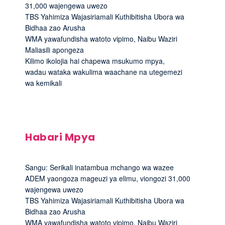
31,000 wajengewa uwezo
TBS Yahimiza Wajasiriamali Kuthibitisha Ubora wa
Bidhaa zao Arusha
WMA yawafundisha watoto vipimo, Naibu Waziri
Maliasili apongeza
Kilimo ikolojia hai chapewa msukumo mpya,
wadau wataka wakulima waachane na utegemezi
wa kemikali
Habari Mpya
Sangu: Serikali inatambua mchango wa wazee
ADEM yaongoza mageuzi ya elimu, viongozi 31,000
wajengewa uwezo
TBS Yahimiza Wajasiriamali Kuthibitisha Ubora wa
Bidhaa zao Arusha
WMA yawafundisha watoto vipimo, Naibu Waziri