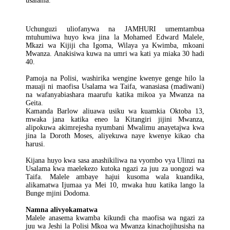
usalama.
Uchunguzi uliofanywa na JAMHURI umemtambua
mtuhumiwa huyo kwa jina la Mohamed Edward Malele,
Mkazi wa Kijiji cha Igoma, Wilaya ya Kwimba, mkoani
Mwanza. Anakisiwa kuwa na umri wa kati ya miaka 30 hadi
40.
Pamoja na Polisi, washirika wengine kwenye genge hilo la
mauaji ni maofisa Usalama wa Taifa, wanasiasa (madiwani)
na wafanyabiashara maarufu katika mikoa ya Mwanza na
Geita.
Kamanda Barlow aliuawa usiku wa kuamkia Oktoba 13,
mwaka jana katika eneo la Kitangiri jijini Mwanza,
alipokuwa akimrejesha nyumbani Mwalimu anayetajwa kwa
jina la Doroth Moses, aliyekuwa naye kwenye kikao cha
harusi.
Kijana huyo kwa sasa anashikiliwa na vyombo vya Ulinzi na
Usalama kwa maelekezo kutoka ngazi za juu za uongozi wa
Taifa. Malele ambaye hajui kusoma wala kuandika,
alikamatwa Ijumaa ya Mei 10, mwaka huu katika lango la
Bunge mjini Dodoma.
Namna alivyokamatwa
Malele anasema kwamba kikundi cha maofisa wa ngazi za
juu wa Jeshi la Polisi Mkoa wa Mwanza kinachojihusisha na