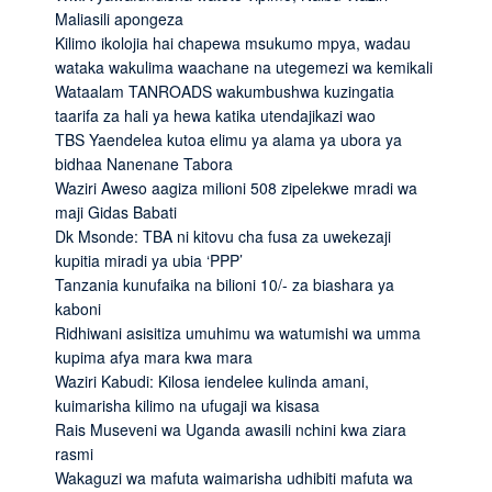
Maliasili apongeza
Kilimo ikolojia hai chapewa msukumo mpya, wadau
wataka wakulima waachane na utegemezi wa kemikali
Wataalam TANROADS wakumbushwa kuzingatia
taarifa za hali ya hewa katika utendajikazi wao
TBS Yaendelea kutoa elimu ya alama ya ubora ya
bidhaa Nanenane Tabora
Waziri Aweso aagiza milioni 508 zipelekwe mradi wa
maji Gidas Babati
Dk Msonde: TBA ni kitovu cha fusa za uwekezaji
kupitia miradi ya ubia ‘PPP’
Tanzania kunufaika na bilioni 10/- za biashara ya
kaboni
Ridhiwani asisitiza umuhimu wa watumishi wa umma
kupima afya mara kwa mara
Waziri Kabudi: Kilosa iendelee kulinda amani,
kuimarisha kilimo na ufugaji wa kisasa
Rais Museveni wa Uganda awasili nchini kwa ziara
rasmi
Wakaguzi wa mafuta waimarisha udhibiti mafuta wa