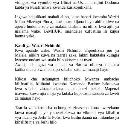
viongozi wa vyombo vya Ulinzi na Usalama mjini Dodoma
kabla ya kusafirishwa kwenda kusikojulikana.
Ingawa haijulikani mahali alipo, kuna habari kwamba Waziri
Mkuu Mizengo Pinda, ameamuru kijana huyo ahifadhiwe na
apewe huduma zote za malazi, chakula na ulinzi kwa ajili ya
usalama wake. JAMHURI inaendelea kufuatilia ili kujua
hatma yake.
Kauli ya Waziri Nchimbi
Kwa upande wake, Waziri Nchimbi alipoulizwa juu ya
Malele, alikiri kuwa na taarifa zake, lakini hakutaka kuingia
kwenye undani wa suala hilo akisema ni nyeti.
Awali, uchunguzi wa mauaji ya Barlow ulianza kuelekea
katika dhana kwamba zipo sababu zaidi za mauaji hayo.
Kikosi cha uchunguzi kilichoko Mwanza ambacho
kilifuatilia, kilibaini kwamba Kamanda Barlow hakuuawa
kwa sababu zinazohusiana na mapenzi pekee. Mapenzi
inaweza kuwa njia moja ya kutaka kupotosha sababu za kweli
za mauaji hayo.
Taarifa za kikosi cha uchunguzi zinasema kuna uwezekano
kuwa mauaji hayo yametekelezwa na vikundi vya kihalifu
vya ndani ya Jeshi la Polisi kwa kushirikiana na mitandao ya
kihalifu nje ya Jeshi hilo.