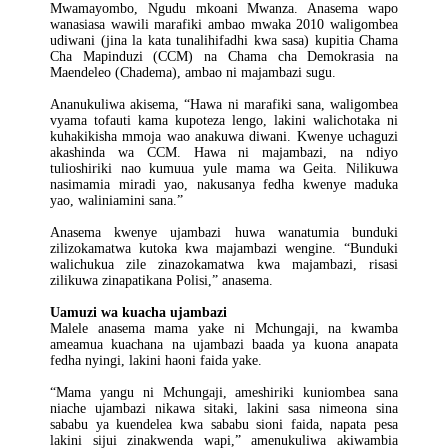
Mwamayombo, Ngudu mkoani Mwanza. Anasema wapo
wanasiasa wawili marafiki ambao mwaka 2010 waligombea
udiwani (jina la kata tunalihifadhi kwa sasa) kupitia Chama
Cha Mapinduzi (CCM) na Chama cha Demokrasia na
Maendeleo (Chadema), ambao ni majambazi sugu.
Ananukuliwa akisema, “Hawa ni marafiki sana, waligombea
vyama tofauti kama kupoteza lengo, lakini walichotaka ni
kuhakikisha mmoja wao anakuwa diwani. Kwenye uchaguzi
akashinda wa CCM. Hawa ni majambazi, na ndiyo
tulioshiriki nao kumuua yule mama wa Geita. Nilikuwa
nasimamia miradi yao, nakusanya fedha kwenye maduka
yao, waliniamini sana.”
Anasema kwenye ujambazi huwa wanatumia bunduki
zilizokamatwa kutoka kwa majambazi wengine. “Bunduki
walichukua zile zinazokamatwa kwa majambazi, risasi
zilikuwa zinapatikana Polisi,” anasema.
Uamuzi wa kuacha ujambazi
Malele anasema mama yake ni Mchungaji, na kwamba
ameamua kuachana na ujambazi baada ya kuona anapata
fedha nyingi, lakini haoni faida yake.
“Mama yangu ni Mchungaji, ameshiriki kuniombea sana
niache ujambazi nikawa sitaki, lakini sasa nimeona sina
sababu ya kuendelea kwa sababu sioni faida, napata pesa
lakini sijui zinakwenda wapi,” amenukuliwa akiwambia