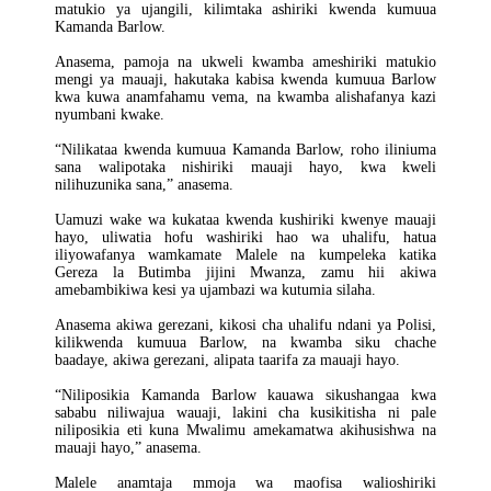
matukio ya ujangili, kilimtaka ashiriki kwenda kumuua
Kamanda Barlow.
Anasema, pamoja na ukweli kwamba ameshiriki matukio
mengi ya mauaji, hakutaka kabisa kwenda kumuua Barlow
kwa kuwa anamfahamu vema, na kwamba alishafanya kazi
nyumbani kwake.
“Nilikataa kwenda kumuua Kamanda Barlow, roho iliniuma
sana walipotaka nishiriki mauaji hayo, kwa kweli
nilihuzunika sana,” anasema.
Uamuzi wake wa kukataa kwenda kushiriki kwenye mauaji
hayo, uliwatia hofu washiriki hao wa uhalifu, hatua
iliyowafanya wamkamate Malele na kumpeleka katika
Gereza la Butimba jijini Mwanza, zamu hii akiwa
amebambikiwa kesi ya ujambazi wa kutumia silaha.
Anasema akiwa gerezani, kikosi cha uhalifu ndani ya Polisi,
kilikwenda kumuua Barlow, na kwamba siku chache
baadaye, akiwa gerezani, alipata taarifa za mauaji hayo.
“Niliposikia Kamanda Barlow kauawa sikushangaa kwa
sababu niliwajua wauaji, lakini cha kusikitisha ni pale
niliposikia eti kuna Mwalimu amekamatwa akihusishwa na
mauaji hayo,” anasema.
Malele anamtaja mmoja wa maofisa walioshiriki