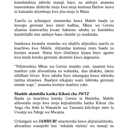
kumshinikiza ashiriki mauaji hayo, na ambaye anasema
inawezekana alishiriki moja kwa moja kumuua Barlow kuwa
ni kamanda aliyemtaja kwa jina moja la Muna.
Taarifa za uchunguzi zinaonesha kuwa Malele baada ya
kuwapo gerezani kwa miezi kadhaa, Mkuu wa Gereza
aliamua kumwachia kwani hakuona sababu ya kuendelea
kumhifadhi mtu ambaye hana chembe ya mashitaka.
Inaelezwa kwamba mtandao wa uhalifu uliposikia taarifa za
kuachiwa kwa Malele, ulijiandaa kumuua mara baada ya
kurejea uraiani. Hatua hiyo ilimfanya kijana huyo agome
kwa muda kutoka gerezani akiamini kuwa angeuawa.
“Nilimweleza Mkuu wa Gereza mambo yote, naamini kwa
maelezo yale aliwasiliana na wahusika, sina uhakika, lakini
nilidhani hivyo. Kwa sababu hiyo nikaogopa kuwa nikitoka
lazima nitauawa. Baadaye nikapata wazo nikitoka gerezani
niende wapi,” anasema kwenye maelezo yake.
Maelele akimbilia katika Kikosi cha JWTZ
Baada ya kuachiwa kutoka Gereza la Butimba, Malele
alikwenda moja kwa moja kujisalimisha katika Kikosi cha
Anga cha Jeshi la Wananchi wa Tanzania kilichopo eneo la
Uwanja wa Ndege wa Mwanza.
Uchunguzi wa
JAMHURI
unaonyesha kuwa alipojisalimisha,
aliwaeleza wanajeshi hao ‘mkanda mzima’ wa mauaji na