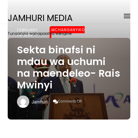
JAMHURI MEDIA
FEBRUARY
MCHANGANYIKO
Tunaanzia wanapoishia wengine
19, 2024
Sekta binafsi ni
mdau wa uchumi
na maendeleo- Rais
Mwinyi
On
Comments Off
Jamhuri
Sekta
Binafsi
Ni
Mdau
Wa
Uchumi