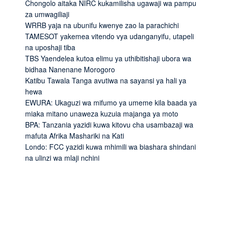
Chongolo aitaka NIRC kukamilisha ugawaji wa pampu
za umwagiliaji
WRRB yaja na ubunifu kwenye zao la parachichi
TAMESOT yakemea vitendo vya udanganyifu, utapeli
na uposhaji tiba
TBS Yaendelea kutoa elimu ya uthibitishaji ubora wa
bidhaa Nanenane Morogoro
Katibu Tawala Tanga avutiwa na sayansi ya hali ya
hewa
EWURA: Ukaguzi wa mifumo ya umeme kila baada ya
miaka mitano unaweza kuzuia majanga ya moto
BPA: Tanzania yazidi kuwa kitovu cha usambazaji wa
mafuta Afrika Mashariki na Kati
Londo: FCC yazidi kuwa mhimili wa biashara shindani
na ulinzi wa mlaji nchini