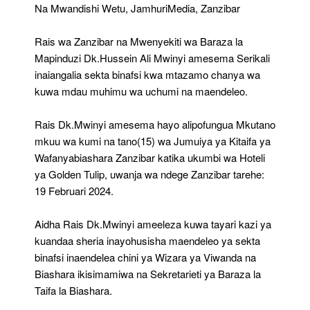
Na
Na Mwandishi Wetu, JamhuriMedia, Zanzibar
Maendeleo-
Rais
Rais wa Zanzibar na Mwenyekiti wa Baraza la
Mwinyi
Mapinduzi Dk.Hussein Ali Mwinyi amesema Serikali
inaiangalia sekta binafsi kwa mtazamo chanya wa
kuwa mdau muhimu wa uchumi na maendeleo.
Rais Dk.Mwinyi amesema hayo alipofungua Mkutano
mkuu wa kumi na tano(15) wa Jumuiya ya Kitaifa ya
Wafanyabiashara Zanzibar katika ukumbi wa Hoteli
ya Golden Tulip, uwanja wa ndege Zanzibar tarehe:
19 Februari 2024.
Aidha Rais Dk.Mwinyi ameeleza kuwa tayari kazi ya
kuandaa sheria inayohusisha maendeleo ya sekta
binafsi inaendelea chini ya Wizara ya Viwanda na
Biashara ikisimamiwa na Sekretarieti ya Baraza la
Taifa la Biashara.