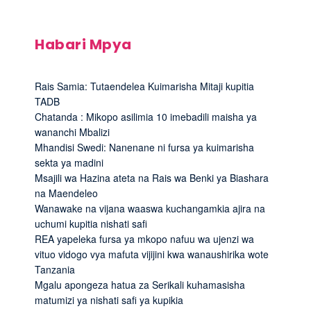
Habari Mpya
Rais Samia: Tutaendelea Kuimarisha Mitaji kupitia
TADB
Chatanda : Mikopo asilimia 10 imebadili maisha ya
wananchi Mbalizi
Mhandisi Swedi: Nanenane ni fursa ya kuimarisha
sekta ya madini
Msajili wa Hazina ateta na Rais wa Benki ya Biashara
na Maendeleo
Wanawake na vijana waaswa kuchangamkia ajira na
uchumi kupitia nishati safi
REA yapeleka fursa ya mkopo nafuu wa ujenzi wa
vituo vidogo vya mafuta vijijini kwa wanaushirika wote
Tanzania
Mgalu apongeza hatua za Serikali kuhamasisha
matumizi ya nishati safi ya kupikia