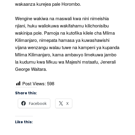
wakaanza kurejea pale Horombo.
Wengine wakiwa na maswali kwa nini nimeishia
njiani, huku waliokuwa wakifahamu kilichonisibu
wakinipa pole. Pamoja na kutofika kilele cha Mlima
Kilimanjaro, nimepata hamasa ya kuwashawishi
vijana wenzangu walau tuwe na kampeni ya kupanda
Mlima Kilimanjaro, kama ambavyo limekuwa jambo
la kudumu kwa Mkuu wa Majeshi mstaafu, Jenerali
George Waitara.
Post Views:
598
Share this:
Facebook
X
Like this: