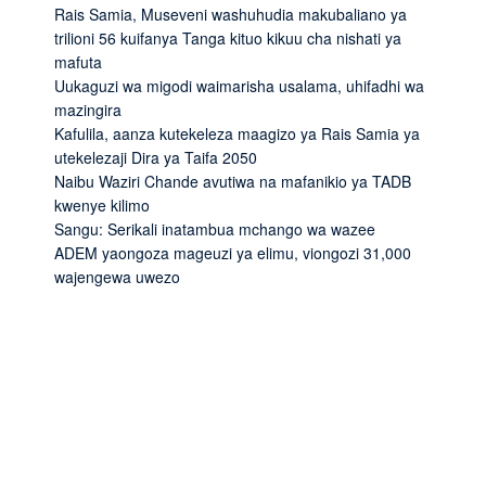
Rais Samia, Museveni washuhudia makubaliano ya
trilioni 56 kuifanya Tanga kituo kikuu cha nishati ya
mafuta
Uukaguzi wa migodi waimarisha usalama, uhifadhi wa
mazingira
Kafulila, aanza kutekeleza maagizo ya Rais Samia ya
utekelezaji Dira ya Taifa 2050
Naibu Waziri Chande avutiwa na mafanikio ya TADB
kwenye kilimo
Sangu: Serikali inatambua mchango wa wazee
ADEM yaongoza mageuzi ya elimu, viongozi 31,000
wajengewa uwezo