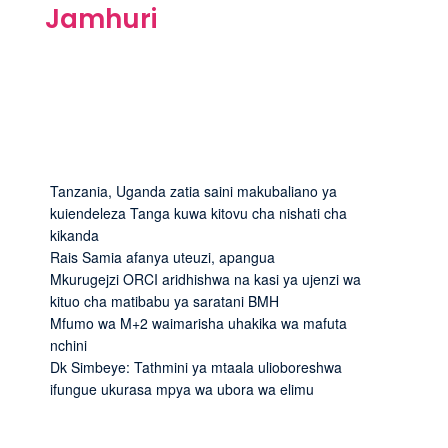
Jamhuri
Tanzania, Uganda zatia saini makubaliano ya
kuiendeleza Tanga kuwa kitovu cha nishati cha
kikanda
Rais Samia afanya uteuzi, apangua
Mkurugejzi ORCI aridhishwa na kasi ya ujenzi wa
kituo cha matibabu ya saratani BMH
Mfumo wa M+2 waimarisha uhakika wa mafuta
nchini
Dk Simbeye: Tathmini ya mtaala ulioboreshwa
ifungue ukurasa mpya wa ubora wa elimu