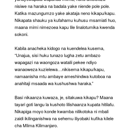
nisiwe na haraka na badala yake niende pole pole.
Katika mazungumzo yake akataja neno kikapu/kapu.
Nikapata shauku ya kufahamu kuhusu msamiati huo,
maana mimi nimezoea kapu lile linalotumika kwenda
sokoni.
Kabila anacheka kidogo na kuendelea kusema,
“Unajua, sisi huku tunazo lugha zetu ambazo
wapagazi na waongoza watalii pekee ndiyo
wanaoweza kuzielewa…nikisema kikapu/kapu,
namaanisha mtu ambaye ameshindwa kutoboa na
anahitaji msaada wa kushushwa haraka.”
Basi nikaanza kuwaza, je, sitakuwa kikapu? Maana
tayari goti langu la kushoto lilishaanza kupata hitilafu.
Nikapiga moyo konde kwamba nilikotoka ni mbali
zaidi ikilinganishwa na sehemu iliyobaki kufika kilele
cha Mlima Kilimanjaro.