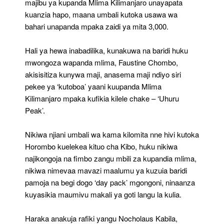
majibu ya kupanda Mlima Kilimanjaro unayapata
kuanzia hapo, maana umbali kutoka usawa wa
bahari unapanda mpaka zaidi ya mita 3,000.
Hali ya hewa inabadilika, kunakuwa na baridi huku
mwongoza wapanda mlima, Faustine Chombo,
akisisitiza kunywa maji, anasema maji ndiyo siri
pekee ya ‘kutoboa’ yaani kuupanda Mlima
Kilimanjaro mpaka kufikia kilele chake – ‘Uhuru
Peak’.
Nikiwa njiani umbali wa kama kilomita nne hivi kutoka
Horombo kuelekea kituo cha Kibo, huku nikiwa
najikongoja na fimbo zangu mbili za kupandia mlima,
nikiwa nimevaa mavazi maalumu ya kuzuia baridi
pamoja na begi dogo ‘day pack’ mgongoni, ninaanza
kuyasikia maumivu makali ya goti langu la kulia.
Haraka anakuja rafiki yangu Nocholaus Kabila,