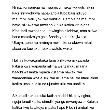
Nilijitahidi pamoja na maumivu makali ya goti, lakini
kadri nilivyokuwa napakaribia Kibo basi ndivyo
maumivu yalivyokuwa yakizidi. Pamoja na maumivu
hayo, sikuwa wa mwisho kufika katika kituo cha
Kibo, bali mwenzangu mwingine alizidiwa, tena akiwa
hana matatizo ya goti. Baada ya kutoka jiwe la
Ukoya, sehemu ambayo mwinuko unakuwa mkali,
akaanza kuwakumbuka watoto wake.
Hali ya kuwakumbuka familia ilikuwa ni kawaida
kabisa kwa wapanda mlima wenzangu, maana
baadhi walianza mpaka kusema hawakuwa
wameandaa wosia, ilikuwa ni kama hali ya utani lakini
katika utani huo kuna ujumbe ulikuwa unafika.
Sikusudii kukupeleka katika hadithi hizo nyingine,
ngoja turudi katika simulizi yangu mwenyewe. Kutoka
katika jiwe la Ukoya mpaka hapo Kibo ni umbali wa