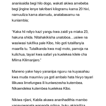
ananisaidia begi hilo dogo, wakati akiwa amebeba
begi jingine lenye takribani kilogramu kama 20 hivi,
namuuliza kama atamudu, anatabasamu na
kuniambia;
“Kaka hii ndiyo kazi yangu kwa zaidi ya miaka 23,
hakuna shida. Nitahakikisha unatoboa…usiwe na
wasiwasi tukifika pale Kibo, hilo goti tutalifanyia
maarifa tu. Tutalikanda kwa maji moto, pamoja na
kulichua, tayari kwa safari ya kuelekea kilele cha
Mlima Kilimanjaro.”
Maneno yake hayo yananipa nguvu na kuyasahau
kwa muda maumivu ya goti ambalo hata hivyo tayari
lilikuwa limefungwa ili kuniwezesha kutembea.
Nikaendelea kutembea kuelekea Kibo.
Nikiwa njiani, Kabila akawa ananihadithia mambo
yanayowapata wapanda mlima, huku akisisitiza