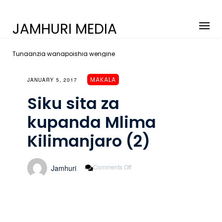
JAMHURI MEDIA
Tunaanzia wanapoishia wengine
MAKALA
JANUARY 5, 2017
Siku sita za
kupanda Mlima
Kilimanjaro (2)
On
Comments Off
Jamhuri
Siku
Sita
Za
Kupanda
Mlima
Kilimanjaro