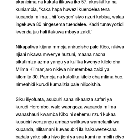
akanipima na kukuta ilikuwa iko 57, akasikitika na
kuniambia, “kaka hapa huwezi kuendelea tena
kupanda mlima…hii ‘oxygen’ siyo nzuri kabisa, walau
ingekuwa 80 ningesema tuendelee. Kadri tunavyozidi
kwenda juu hali itakuwa mbaya zaidi.”
Nikapatiwa kijana mmoja anirudishe pale Kibo, nikiwa
njiani nikawa mwenye huzuni, maana naona
sikutimiza azma yangu ya kufika kwenye kilele cha
Mlima Kilimanjaro nikiwa nimetembea zaidi ya
kilomita 30. Pamoja na kutofika kilele cha mlima huo,
nimeahidi kurudi kumalizia pale nilipoishia.
Siku iliyofuata, asubuhi sana nikaanza safari ya
kurudi Horombo, wale waongoza wapanda mlima
wanashauri kwamba Kibo ni sehemu nzuri kukaa
kusubiri wenzangu ambao walikuwa wamefanikiwa
kupanda, nilitamani kuwasubiri ila haikuwezekana
badala yake siku hiyo jioni ya saa kumi na mbili ndiyo