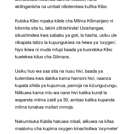
akilinganisha na umbali niliotembea kufika Kibo.
Kutoka Kibo mpaka kilele cha Mlima Kilimanjaro ni
kilomita sita tu, lakini zilinishinda! Usishangae,
sikushindwa kwa sababu ya goti, la hasha, usiku ule
nikapata tatizo la kupungukiwa na hewa ya ‘oxygen’,
hiyo ikiwa ni muda mfupi baada ya kuondoka Kibo
kuelekea kituo cha Gilmans.
Usiku huo wa saa sita na nusu hivi, baada ya
kutembea kwa dakika kama hamsini hivi, naanza
kupata shida ya kupumua, pamoja na kizunguzungu.
Nilikuwa kama mtu wa nane hivi katika kundi la
wapanda mlima zaidi ya 30, ambao katika kupanda
mlima tunakaa msitari mmoja.
Nakumbuka Kabila hakuwa mbali, alikuwa na kifaa
maalumu cha kupima oxygen kinachoitwa ‘oxymeter’