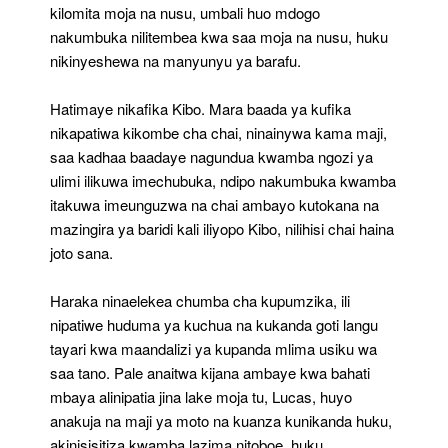
kilomita moja na nusu, umbali huo mdogo
nakumbuka nilitembea kwa saa moja na nusu, huku
nikinyeshewa na manyunyu ya barafu.
Hatimaye nikafika Kibo. Mara baada ya kufika
nikapatiwa kikombe cha chai, ninainywa kama maji,
saa kadhaa baadaye nagundua kwamba ngozi ya
ulimi ilikuwa imechubuka, ndipo nakumbuka kwamba
itakuwa imeunguzwa na chai ambayo kutokana na
mazingira ya baridi kali iliyopo Kibo, nilihisi chai haina
joto sana.
Haraka ninaelekea chumba cha kupumzika, ili
nipatiwe huduma ya kuchua na kukanda goti langu
tayari kwa maandalizi ya kupanda mlima usiku wa
saa tano. Pale anaitwa kijana ambaye kwa bahati
mbaya alinipatia jina lake moja tu, Lucas, huyo
anakuja na maji ya moto na kuanza kunikanda huku,
akinisisitiza kwamba lazima nitoboe, huku