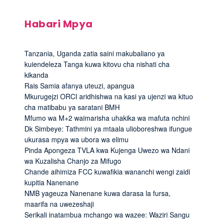
Habari Mpya
Tanzania, Uganda zatia saini makubaliano ya
kuiendeleza Tanga kuwa kitovu cha nishati cha
kikanda
Rais Samia afanya uteuzi, apangua
Mkurugejzi ORCI aridhishwa na kasi ya ujenzi wa kituo
cha matibabu ya saratani BMH
Mfumo wa M+2 waimarisha uhakika wa mafuta nchini
Dk Simbeye: Tathmini ya mtaala ulioboreshwa ifungue
ukurasa mpya wa ubora wa elimu
Pinda Apongeza TVLA kwa Kujenga Uwezo wa Ndani
wa Kuzalisha Chanjo za Mifugo
Chande aihimiza FCC kuwafikia wananchi wengi zaidi
kupitia Nanenane
NMB yageuza Nanenane kuwa darasa la fursa,
maarifa na uwezeshaji
Serikali inatambua mchango wa wazee: Waziri Sangu