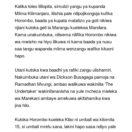
(2)
Katika toleo lililopita, simulizi yangu ya kupanda
Mlima Kilimanjaro, iliishia pale nilipojikongoja kufika
Horombo, baada ya kupata matatizo ya goti nikiwa
njiani kutoka geti la Marangu kuelekea Mandara.
Kama unakumbuka, nilisema nilifika Horombo nikiwa
wa mwisho na hiyo ilikuwa ni kama baada ya nusu
saa tangu wapanda mlima wenzangu wafike kituoni
hapo.
Utani kutoka kwa baadhi ya rafiki zangu ulishamiri.
Nakumbuka utani wa Dickson Busagaga pamoja na
Ramadhan Mvungi, ambao walikuwa wakiniita ‘The
Undertaker’ wakinifananisha na yule mcheza mieleka
wa Marekani ambaye amekuwa akifahamika kwa
jina hilo.
Kutoka Horombo kueleka Kibo ni umbali wa kilomita
15, si umbali mrefu sana, lakini hapo sasa ndiyo yale