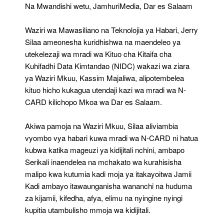
Kituo
Na Mwandishi wetu, JamhuriMedia, Dar es Salaam
Cha
Kitaifa
Waziri wa Mawasiliano na Teknolojia ya Habari, Jerry
Cha
Kuhifadhi
Silaa ameonesha kuridhishwa na maendeleo ya
Data
utekelezaji wa mradi wa Kituo cha Kitaifa cha
Kimtandao
Kuhifadhi Data Kimtandao (NIDC) wakazi wa ziara
ya Waziri Mkuu, Kassim Majaliwa, alipotembelea
kituo hicho kukagua utendaji kazi wa mradi wa N-
CARD kilichopo Mkoa wa Dar es Salaam.
Akiwa pamoja na Waziri Mkuu, Silaa aliviambia
vyombo vya habari kuwa mradi wa N-CARD ni hatua
kubwa katika mageuzi ya kidijitali nchini, ambapo
Serikali inaendelea na mchakato wa kurahisisha
malipo kwa kutumia kadi moja ya itakayoitwa Jamii
Kadi ambayo itawaunganisha wananchi na huduma
za kijamii, kifedha, afya, elimu na nyingine nyingi
kupitia utambulisho mmoja wa kidijitali.