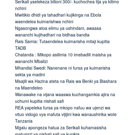
Serikali yaelekeza bilioni 300/- kuchochea tija ya kilimo
nchini
Mwitikio dhidi ya tahadhari kujikinga na Ebola
waendelea kuimarishwa nchini
Ngasongwa atoa elimu ya ushindani, awaasa
wananchi kujihadhari na bidhaa bandia
Rais Samia: Tutaendelea kuimarisha mitaji kupitia
TADB
Chatanda : Mikopo asilimia 10 imebadili maisha ya
wananchi Mbalizi
Mhandisi Swedi: Nanenane ni fursa ya kuimarisha
sekta ya madini
Msajili wa Hazina ateta na Rais wa Benki ya Biashara
na Maendeleo
Wanawake na vijana waaswa kuchangamkia ajira na
uchumi kupitia nishati safi
REA yapeleka fursa ya mkopo nafuu wa ujenzi wa
vituo vidogo vya mafuta vijijini kwa wanaushirika wote
Tanzania
Mgalu apongeza hatua za Serikali kuhamasisha
matumizi ya nishati safi ya kupikia