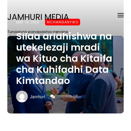
JAMHURI MEDIA
MAY 16, 2025
MCHANGANYIKO
Tunaanzia wanapoishia wengine
Silaa aridhishwa na
utekelezaji mradi
wa Kituo cha Kitaifa
cha Kuhifadhi Data
Kimtandao
On
Comments Off
Jamhuri
Silaa
Aridhishwa
Na
Utekelezaji
Mradi
Wa