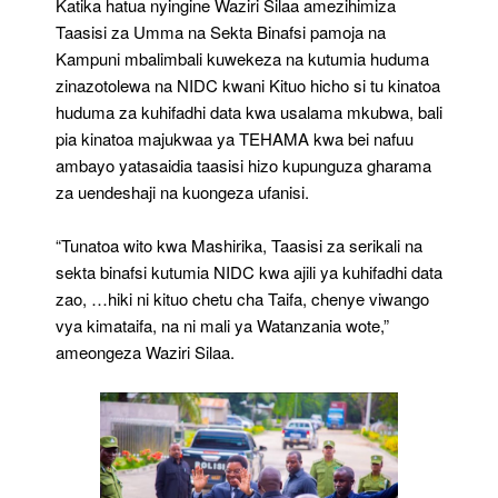
Katika hatua nyingine Waziri Silaa amezihimiza
Taasisi za Umma na Sekta Binafsi pamoja na
Kampuni mbalimbali kuwekeza na kutumia huduma
zinazotolewa na NIDC kwani Kituo hicho si tu kinatoa
huduma za kuhifadhi data kwa usalama mkubwa, bali
pia kinatoa majukwaa ya TEHAMA kwa bei nafuu
ambayo yatasaidia taasisi hizo kupunguza gharama
za uendeshaji na kuongeza ufanisi.
“Tunatoa wito kwa Mashirika, Taasisi za serikali na
sekta binafsi kutumia NIDC kwa ajili ya kuhifadhi data
zao, …hiki ni kituo chetu cha Taifa, chenye viwango
vya kimataifa, na ni mali ya Watanzania wote,”
ameongeza Waziri Silaa.