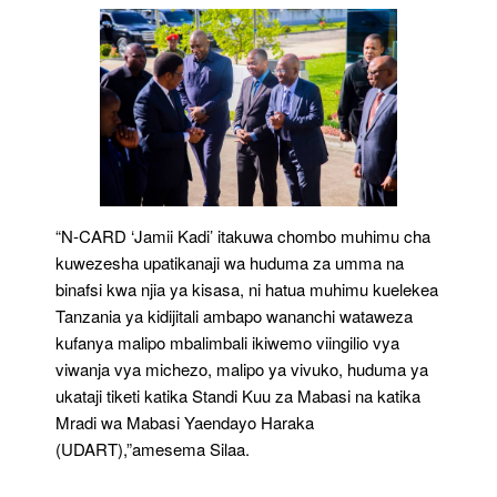
“N-CARD ‘Jamii Kadi’ itakuwa chombo muhimu cha
kuwezesha upatikanaji wa huduma za umma na
binafsi kwa njia ya kisasa, ni hatua muhimu kuelekea
Tanzania ya kidijitali ambapo wananchi wataweza
kufanya malipo mbalimbali ikiwemo viingilio vya
viwanja vya michezo, malipo ya vivuko, huduma ya
ukataji tiketi katika Standi Kuu za Mabasi na katika
Mradi wa Mabasi Yaendayo Haraka
(UDART),”amesema Silaa.