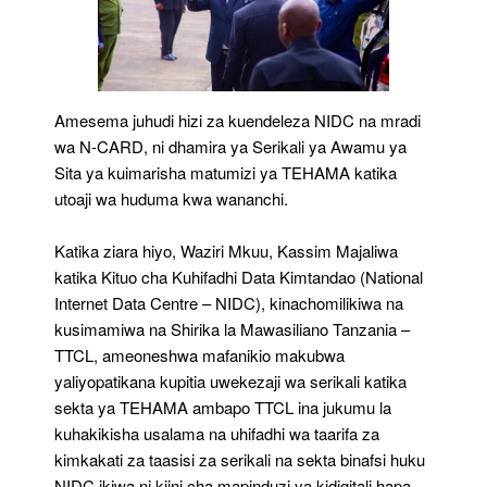
Amesema juhudi hizi za kuendeleza NIDC na mradi
wa N-CARD, ni dhamira ya Serikali ya Awamu ya
Sita ya kuimarisha matumizi ya TEHAMA katika
utoaji wa huduma kwa wananchi.
Katika ziara hiyo, Waziri Mkuu, Kassim Majaliwa
katika Kituo cha Kuhifadhi Data Kimtandao (National
Internet Data Centre – NIDC), kinachomilikiwa na
kusimamiwa na Shirika la Mawasiliano Tanzania –
TTCL, ameoneshwa mafanikio makubwa
yaliyopatikana kupitia uwekezaji wa serikali katika
sekta ya TEHAMA ambapo TTCL ina jukumu la
kuhakikisha usalama na uhifadhi wa taarifa za
kimkakati za taasisi za serikali na sekta binafsi huku
NIDC ikiwa ni kiini cha mapinduzi ya kidigitali hapa