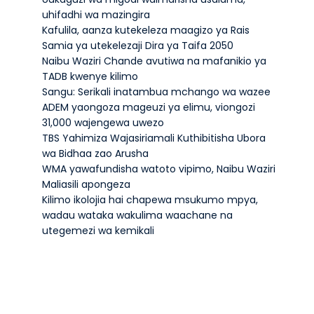
uhifadhi wa mazingira
Kafulila, aanza kutekeleza maagizo ya Rais
Samia ya utekelezaji Dira ya Taifa 2050
Naibu Waziri Chande avutiwa na mafanikio ya
TADB kwenye kilimo
Sangu: Serikali inatambua mchango wa wazee
ADEM yaongoza mageuzi ya elimu, viongozi
31,000 wajengewa uwezo
TBS Yahimiza Wajasiriamali Kuthibitisha Ubora
wa Bidhaa zao Arusha
WMA yawafundisha watoto vipimo, Naibu Waziri
Maliasili apongeza
Kilimo ikolojia hai chapewa msukumo mpya,
wadau wataka wakulima waachane na
utegemezi wa kemikali