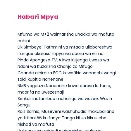
Habari Mpya
Mfumo wa M+2 waimarisha uhakika wa mafuta
nchini
Dk Simbeye: Tathmini ya mtaala ulioboreshwa
ifungue ukurasa mpya wa ubora wa elimu
Pinda Apongeza TVLA kwa Kujenga Uwezo wa
Ndani wa Kuzalisha Chanjo za Mifugo
Chande aihimiza FCC kuwafikia wananchi wengi
zaidi kupitia Nanenane
NMB yageuza Nanenane kuwa darasa la fursa,
maarifa na uwezeshaji
Serikali inatambua mchango wa wazee: Waziri
Sangu
Rais Samia, Museveni washuhudia makubaliano
ya trilioni 56 kuifanya Tanga kituo kikuu cha
nishati ya mafuta
Uukaguzi wa migodi waimarisha usalama,