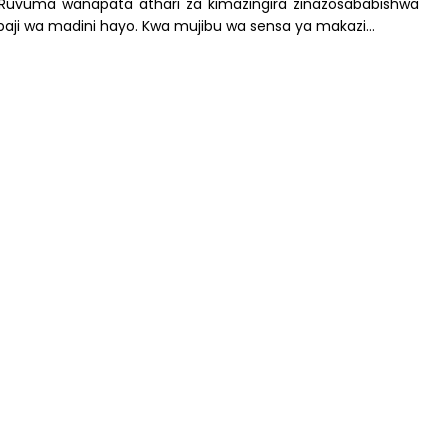
uvuma wanapata athari za kimazingira zinazosababishwa
aji wa madini hayo. Kwa mujibu wa sensa ya makazi…