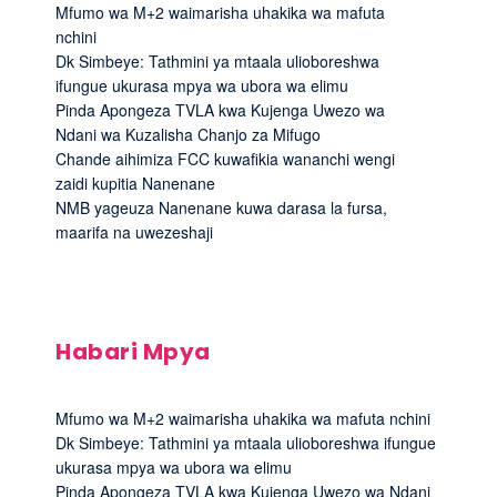
Mfumo wa M+2 waimarisha uhakika wa mafuta
nchini
Dk Simbeye: Tathmini ya mtaala ulioboreshwa
ifungue ukurasa mpya wa ubora wa elimu
Pinda Apongeza TVLA kwa Kujenga Uwezo wa
Ndani wa Kuzalisha Chanjo za Mifugo
Chande aihimiza FCC kuwafikia wananchi wengi
zaidi kupitia Nanenane
NMB yageuza Nanenane kuwa darasa la fursa,
maarifa na uwezeshaji
Habari Mpya
Mfumo wa M+2 waimarisha uhakika wa mafuta nchini
Dk Simbeye: Tathmini ya mtaala ulioboreshwa ifungue
ukurasa mpya wa ubora wa elimu
Pinda Apongeza TVLA kwa Kujenga Uwezo wa Ndani