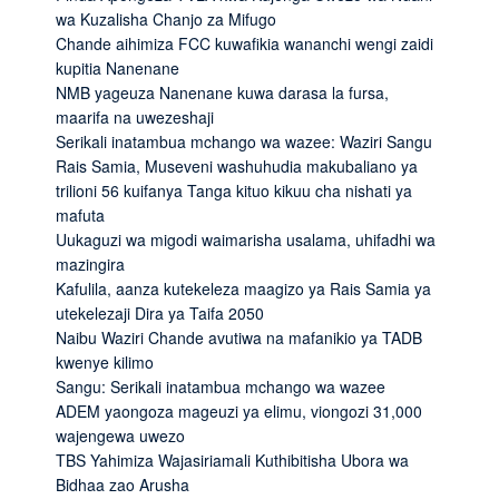
wa Kuzalisha Chanjo za Mifugo
Chande aihimiza FCC kuwafikia wananchi wengi zaidi
kupitia Nanenane
NMB yageuza Nanenane kuwa darasa la fursa,
maarifa na uwezeshaji
Serikali inatambua mchango wa wazee: Waziri Sangu
Rais Samia, Museveni washuhudia makubaliano ya
trilioni 56 kuifanya Tanga kituo kikuu cha nishati ya
mafuta
Uukaguzi wa migodi waimarisha usalama, uhifadhi wa
mazingira
Kafulila, aanza kutekeleza maagizo ya Rais Samia ya
utekelezaji Dira ya Taifa 2050
Naibu Waziri Chande avutiwa na mafanikio ya TADB
kwenye kilimo
Sangu: Serikali inatambua mchango wa wazee
ADEM yaongoza mageuzi ya elimu, viongozi 31,000
wajengewa uwezo
TBS Yahimiza Wajasiriamali Kuthibitisha Ubora wa
Bidhaa zao Arusha