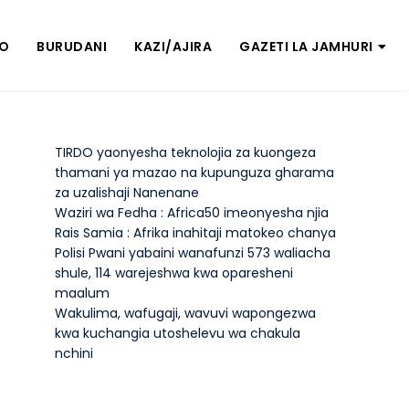
ZO
BURUDANI
KAZI/AJIRA
GAZETI LA JAMHURI
TIRDO yaonyesha teknolojia za kuongeza
thamani ya mazao na kupunguza gharama
za uzalishaji Nanenane
Waziri wa Fedha : Africa50 imeonyesha njia
Rais Samia : Afrika inahitaji matokeo chanya
Polisi Pwani yabaini wanafunzi 573 waliacha
shule, 114 warejeshwa kwa oparesheni
maalum
Wakulima, wafugaji, wavuvi wapongezwa
kwa kuchangia utoshelevu wa chakula
nchini