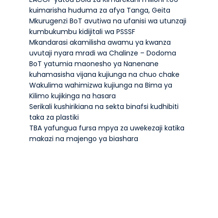
kuimarisha huduma za afya Tanga, Geita
Mkurugenzi BoT avutiwa na ufanisi wa utunzaji
kumbukumbu kidijitali wa PSSSF
Mkandarasi akamilisha awamu ya kwanza
uvutaji nyara mradi wa Chalinze – Dodoma
BoT yatumia maonesho ya Nanenane
kuhamasisha vijana kujiunga na chuo chake
Wakulima wahimizwa kujiunga na Bima ya
Kilimo kujikinga na hasara
Serikali kushirikiana na sekta binafsi kudhibiti
taka za plastiki
TBA yafungua fursa mpya za uwekezaji katika
makazi na majengo ya biashara