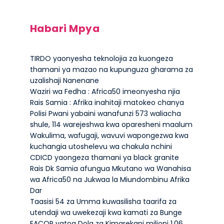
Habari Mpya
TIRDO yaonyesha teknolojia za kuongeza
thamani ya mazao na kupunguza gharama za
uzalishaji Nanenane
Waziri wa Fedha : Africa50 imeonyesha njia
Rais Samia : Afrika inahitaji matokeo chanya
Polisi Pwani yabaini wanafunzi 573 waliacha
shule, 114 warejeshwa kwa oparesheni maalum
Wakulima, wafugaji, wavuvi wapongezwa kwa
kuchangia utoshelevu wa chakula nchini
CDICD yaongeza thamani ya black granite
Rais Dk Samia afungua Mkutano wa Wanahisa
wa Africa50 na Jukwaa la Miundombinu Afrika
Dar
Taasisi 54 za Umma kuwasilisha taarifa za
utendaji wa uwekezaji kwa kamati za Bunge
EACOP yatoa Dola za Kimarekani milioni 1.06