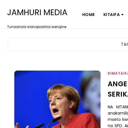
JAMHURI MEDIA
HOME
KITAIFA
Tunaanzia wanapoishia wengine
TA
KIMATAIF
ANGE
SERIK
NA MTAN
anakamili
mseto kwa
na SPD. A