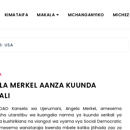
KIMATAIFA
MAKALA
MCHANGANYIKO
MICHE
G:
USA
A
LA MERKEL AANZA KUUNDA
ALI
DAO Kansela wa Ujerumani, Angela Merkel, amesema
sha utaratibu wa kuangalia namna ya kuunda serikali ya
 kushirikiana na viongozi wa vyama vya Social Democratic
mesema wanatarajia kwenda mbele katika jitihada zao za