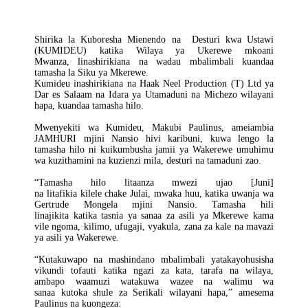
Kuanza
Juni
Shirika la Kuboresha Mienendo na Desturi kwa Ustawi
(KUMIDEU) katika Wilaya ya Ukerewe mkoani
Mwanza, linashirikiana na wadau mbalimbali kuandaa
tamasha la Siku ya Mkerewe.
Kumideu inashirikiana na Haak Neel Production (T) Ltd ya
Dar es Salaam na Idara ya Utamaduni na Michezo wilayani
hapa, kuandaa tamasha hilo.
Mwenyekiti wa Kumideu, Makubi Paulinus, ameiambia
JAMHURI mjini Nansio hivi karibuni, kuwa lengo la
tamasha hilo ni kuikumbusha jamii ya Wakerewe umuhimu
wa kuzithamini na kuzienzi mila, desturi na tamaduni zao.
“Tamasha hilo litaanza mwezi ujao [Juni]
na litafikia kilele chake Julai, mwaka huu, katika uwanja wa
Gertrude Mongela mjini Nansio. Tamasha hili
linajikita katika tasnia ya sanaa za asili ya Mkerewe kama
vile ngoma, kilimo, ufugaji, vyakula, zana za kale na mavazi
ya asili ya Wakerewe.
“Kutakuwapo na mashindano mbalimbali yatakayohusisha
vikundi tofauti katika ngazi za kata, tarafa na wilaya,
ambapo waamuzi watakuwa wazee na walimu wa
sanaa kutoka shule za Serikali wilayani hapa,” amesema
Paulinus na kuongeza: