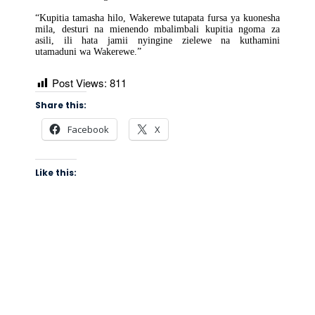
“Kupitia tamasha hilo, Wakerewe tutapata fursa ya kuonesha
mila, desturi na mienendo mbalimbali kupitia ngoma za
asili, ili hata jamii nyingine zielewe na kuthamini
utamaduni wa Wakerewe.”
Post Views:
811
Share this:
Facebook
X
Like this: