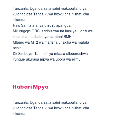
Tanzania, Uganda zatia saini makubaliano ya
kuiendeleza Tanga kuwa kitovu cha nishati cha
kikanda
Rais Samia afanya uteuzi, apangua
Mkurugejzi ORCI aridhishwa na kasi ya ujenzi wa
kituo cha matibabu ya saratani BMH
Mfumo wa M+2 waimarisha uhakika wa mafuta
nchini
Dk Simbeye: Tathmini ya mtaala ulioboreshwa
ifungue ukurasa mpya wa ubora wa elimu
Habari Mpya
Tanzania, Uganda zatia saini makubaliano ya
kuiendeleza Tanga kuwa kitovu cha nishati cha
kikanda