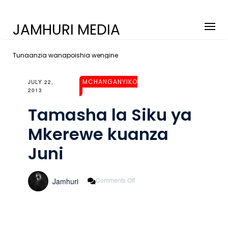
JAMHURI MEDIA
Tunaanzia wanapoishia wengine
MCHANGANYIKO
JULY 22,
2013
Tamasha la Siku ya
Mkerewe kuanza
Juni
On
Comments Off
Jamhuri
Tamasha
La
Siku
Ya
Mkerewe