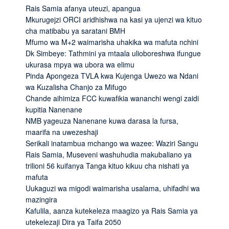
Rais Samia afanya uteuzi, apangua
Mkurugejzi ORCI aridhishwa na kasi ya ujenzi wa kituo
cha matibabu ya saratani BMH
Mfumo wa M+2 waimarisha uhakika wa mafuta nchini
Dk Simbeye: Tathmini ya mtaala ulioboreshwa ifungue
ukurasa mpya wa ubora wa elimu
Pinda Apongeza TVLA kwa Kujenga Uwezo wa Ndani
wa Kuzalisha Chanjo za Mifugo
Chande aihimiza FCC kuwafikia wananchi wengi zaidi
kupitia Nanenane
NMB yageuza Nanenane kuwa darasa la fursa,
maarifa na uwezeshaji
Serikali inatambua mchango wa wazee: Waziri Sangu
Rais Samia, Museveni washuhudia makubaliano ya
trilioni 56 kuifanya Tanga kituo kikuu cha nishati ya
mafuta
Uukaguzi wa migodi waimarisha usalama, uhifadhi wa
mazingira
Kafulila, aanza kutekeleza maagizo ya Rais Samia ya
utekelezaji Dira ya Taifa 2050