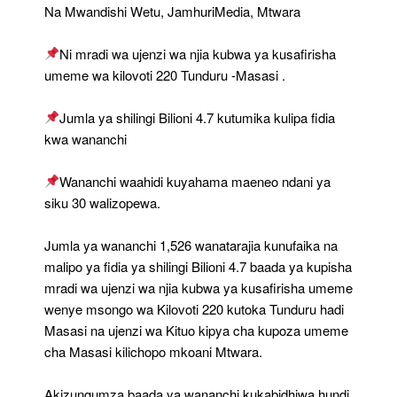
Fidia
Na Mwandishi Wetu, JamhuriMedia, Mtwara
Wananchi
Waliopisha
Ni mradi wa ujenzi wa njia kubwa ya kusafirisha
Ujenzi
Miradi
umeme wa kilovoti 220 Tunduru -Masasi .
Ya
Umeme
Jumla ya shilingi Bilioni 4.7 kutumika kulipa fidia
kwa wananchi
Wananchi waahidi kuyahama maeneo ndani ya
siku 30 walizopewa.
Jumla ya wananchi 1,526 wanatarajia kunufaika na
malipo ya fidia ya shilingi Bilioni 4.7 baada ya kupisha
mradi wa ujenzi wa njia kubwa ya kusafirisha umeme
wenye msongo wa Kilovoti 220 kutoka Tunduru hadi
Masasi na ujenzi wa Kituo kipya cha kupoza umeme
cha Masasi kilichopo mkoani Mtwara.
Akizungumza baada ya wananchi kukabidhiwa hundi