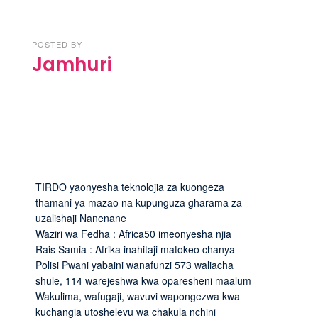
POSTED BY
Jamhuri
TIRDO yaonyesha teknolojia za kuongeza
thamani ya mazao na kupunguza gharama za
uzalishaji Nanenane
Waziri wa Fedha : Africa50 imeonyesha njia
Rais Samia : Afrika inahitaji matokeo chanya
Polisi Pwani yabaini wanafunzi 573 waliacha
shule, 114 warejeshwa kwa oparesheni maalum
Wakulima, wafugaji, wavuvi wapongezwa kwa
kuchangia utoshelevu wa chakula nchini