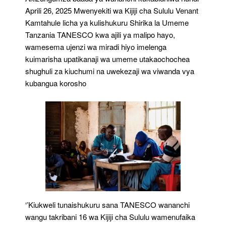
Aprili 26, 2025 Mwenyekiti wa Kijiji cha Sululu Venant
Kamtahule licha ya kulishukuru Shirika la Umeme
Tanzania TANESCO kwa ajili ya malipo hayo,
wamesema ujenzi wa miradi hiyo imelenga
kuimarisha upatikanaji wa umeme utakaochochea
shughuli za kiuchumi na uwekezaji wa viwanda vya
kubangua korosho
‘’Kiukweli tunaishukuru sana TANESCO wananchi
wangu takribani 16 wa Kijiji cha Sululu wamenufaika