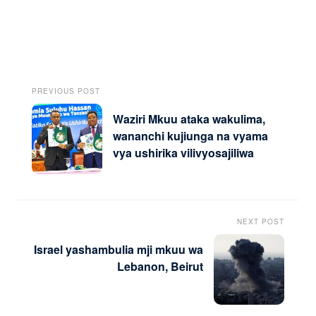
PREVIOUS POST
Waziri Mkuu ataka wakulima,
wananchi kujiunga na vyama
vya ushirika vilivyosajiliwa
NEXT POST
Israel yashambulia mji mkuu wa
Lebanon, Beirut