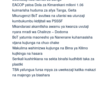
EACOP yatoa Dola za Kimarekani milioni 1.06
kuimarisha huduma za afya Tanga, Geita
Mkurugenzi BoT avutiwa na ufanisi wa utunzaji
kumbukumbu kidijitali wa PSSSF
Mkandarasi akamilisha awamu ya kwanza uvutaji
nyara mradi wa Chalinze – Dodoma
BoT yatumia maonesho ya Nanenane kuhamasisha
vijana kujiunga na chuo chake
Wakulima wahimizwa kujiunga na Bima ya Kilimo
kujikinga na hasara
Serikali kushirikiana na sekta binafsi kudhibiti taka za
plastiki
TBA yafungua fursa mpya za uwekezaji katika makazi
na majengo ya biashara