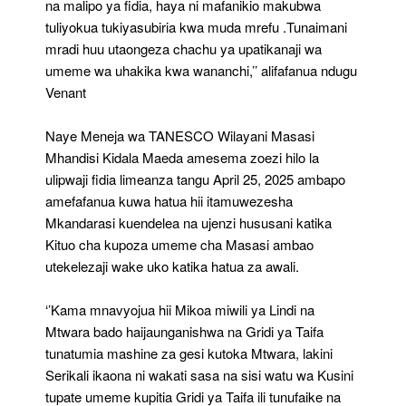
na malipo ya fidia, haya ni mafanikio makubwa
tuliyokua tukiyasubiria kwa muda mrefu .Tunaimani
mradi huu utaongeza chachu ya upatikanaji wa
umeme wa uhakika kwa wananchi,’’ alifafanua ndugu
Venant
Naye Meneja wa TANESCO Wilayani Masasi
Mhandisi Kidala Maeda amesema zoezi hilo la
ulipwaji fidia limeanza tangu April 25, 2025 ambapo
amefafanua kuwa hatua hii itamuwezesha
Mkandarasi kuendelea na ujenzi hususani katika
Kituo cha kupoza umeme cha Masasi ambao
utekelezaji wake uko katika hatua za awali.
‘’Kama mnavyojua hii Mikoa miwili ya Lindi na
Mtwara bado haijaunganishwa na Gridi ya Taifa
tunatumia mashine za gesi kutoka Mtwara, lakini
Serikali ikaona ni wakati sasa na sisi watu wa Kusini
tupate umeme kupitia Gridi ya Taifa ili tunufaike na