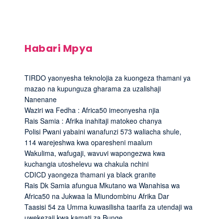
Habari Mpya
TIRDO yaonyesha teknolojia za kuongeza thamani ya
mazao na kupunguza gharama za uzalishaji
Nanenane
Waziri wa Fedha : Africa50 imeonyesha njia
Rais Samia : Afrika inahitaji matokeo chanya
Polisi Pwani yabaini wanafunzi 573 waliacha shule,
114 warejeshwa kwa oparesheni maalum
Wakulima, wafugaji, wavuvi wapongezwa kwa
kuchangia utoshelevu wa chakula nchini
CDICD yaongeza thamani ya black granite
Rais Dk Samia afungua Mkutano wa Wanahisa wa
Africa50 na Jukwaa la Miundombinu Afrika Dar
Taasisi 54 za Umma kuwasilisha taarifa za utendaji wa
uwekezaji kwa kamati za Bunge