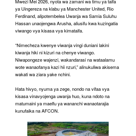
Mwezi Mei 2026, nyota wa zamani wa timu ya taifa
ya Uingereza na klabu ya Manchester United, Rio
Ferdinand, alipotembelea Uwanja wa Samia Suluhu
Hassan unaojengwa Arusha, aliusifu kwa kuzingatia
viwango vya kisasa vya kimataifa.
“Nimecheza kwenye viwanja vingi duniani lakini
kiwanja hiki ni kizuri na chenye viwango.
Niwapongeze wajenzi, wakandarasi na wataalamu
wote wanaofanya kazi hii nzuri,” alinukuliwa akisema
wakati wa ziara yake nchini.
Hata hivyo, nyuma ya zege, nondo na vifaa vya
kisasa vinavyojenga uwanja huo, kuna ndoto na
matumaini ya maelfu ya wananchi wanaotarajia
kunufaika na AFCON.