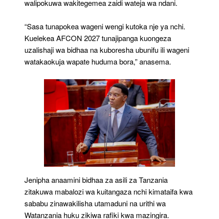
walipokuwa wakitegemea zaidi wateja wa ndani.
“Sasa tunapokea wageni wengi kutoka nje ya nchi.
Kuelekea AFCON 2027 tunajipanga kuongeza
uzalishaji wa bidhaa na kuboresha ubunifu ili wageni
watakaokuja wapate huduma bora,” anasema.
Jenipha anaamini bidhaa za asili za Tanzania
zitakuwa mabalozi wa kuitangaza nchi kimataifa kwa
sababu zinawakilisha utamaduni na urithi wa
Watanzania huku zikiwa rafiki kwa mazingira.