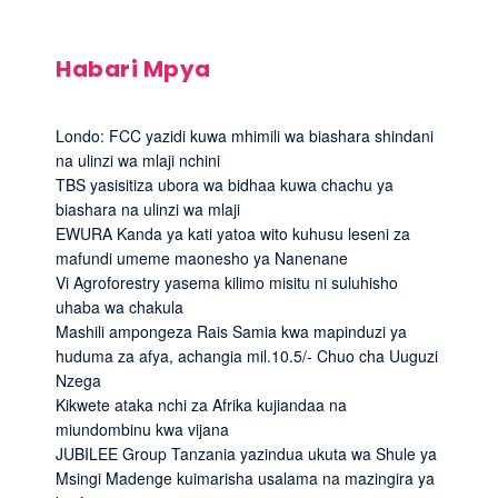
Habari Mpya
Londo: FCC yazidi kuwa mhimili wa biashara shindani
na ulinzi wa mlaji nchini
TBS yasisitiza ubora wa bidhaa kuwa chachu ya
biashara na ulinzi wa mlaji
EWURA Kanda ya kati yatoa wito kuhusu leseni za
mafundi umeme maonesho ya Nanenane
Vi Agroforestry yasema kilimo misitu ni suluhisho
uhaba wa chakula
Mashili ampongeza Rais Samia kwa mapinduzi ya
huduma za afya, achangia mil.10.5/- Chuo cha Uuguzi
Nzega
Kikwete ataka nchi za Afrika kujiandaa na
miundombinu kwa vijana
JUBILEE Group Tanzania yazindua ukuta wa Shule ya
Msingi Madenge kuimarisha usalama na mazingira ya