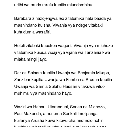
urithi wa muda mrefu kupitia miundombinu.
Barabara zinazojengwa leo zitatumika hata baada ya
mashindano kuisha. Viwanja vya ndege vitabaki
kuhudumia wasafiri.
Hoteli zitabaki kupokea wageni. Viwanja vya michezo
vitatumika kuibua vipaji vya vijana wa Tanzania kwa
miaka mingi ijayo.
Dar es Salaam kupitia Uwanja wa Benjamin Mkapa,
Zanzibar kupitia Uwanja wa Fumba na Arusha kupitia
Uwanja wa Samia Suluhu Hassan vitakuwa vituo
muhimu vya mashindano hayo.
Waziri wa Habari, Utamaduni, Sanaa na Michezo,
Paul Makonda, amesema Serikali imejipanga
kuifanya Arusha kuwa kitovu cha michezo nchini
kupitia uwekezaji mkubwa katika miundombinu na