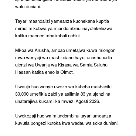
watu duniani.
Tayari maandalizi yameanza kuonekana kupitia
miradi mikubwa ya miundombinu inayotekelezwa
katika maeneo mbalimbali nchini.
Mkoa wa Arusha, ambao umetajwa kuwa miongoni
mwa wenyeji wa mashindano hayo, unashuhudia
ujenzi wa Uwanja wa Kisasa wa Samia Suluhu
Hassan katika eneo la Olmot.
Uwanja huo wenye uwezo wa kubeba mashabiki
30,000 umefikia zaidi ya asilimia 83 ya ujenzi na
unatarajiwa kukamilika mwezi Agosti 2026.
Uwekezaji huo wa miundombinu tayari umeanza
kuvutia pongezi kutoka kwa wadau wa soka duniani.