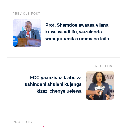
PREVIOUS POST
Prof. Shemdoe awaasa vijana
kuwa waadilifu, wazalendo
wanapotumikia umma na taifa
NEXT POST
FCC yaanzisha klabu za
ushindani shuleni kujenga
kizazi chenye uelewa
POSTED BY