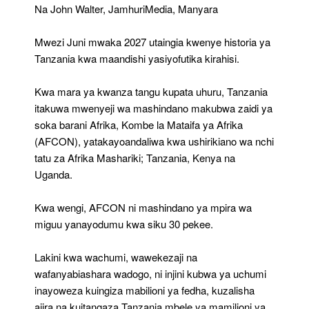
2027
Na John Walter, JamhuriMedia, Manyara
Mwezi Juni mwaka 2027 utaingia kwenye historia ya
Tanzania kwa maandishi yasiyofutika kirahisi.
Kwa mara ya kwanza tangu kupata uhuru, Tanzania
itakuwa mwenyeji wa mashindano makubwa zaidi ya
soka barani Afrika, Kombe la Mataifa ya Afrika
(AFCON), yatakayoandaliwa kwa ushirikiano wa nchi
tatu za Afrika Mashariki; Tanzania, Kenya na
Uganda.
Kwa wengi, AFCON ni mashindano ya mpira wa
miguu yanayodumu kwa siku 30 pekee.
Lakini kwa wachumi, wawekezaji na
wafanyabiashara wadogo, ni injini kubwa ya uchumi
inayoweza kuingiza mabilioni ya fedha, kuzalisha
ajira na kuitangaza Tanzania mbele ya mamilioni ya