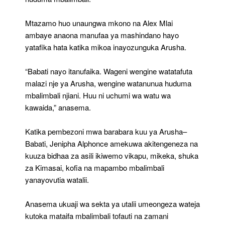
Mtazamo huo unaungwa mkono na Alex Mlai
ambaye anaona manufaa ya mashindano hayo
yatafika hata katika mikoa inayozunguka Arusha.
“Babati nayo itanufaika. Wageni wengine watatafuta
malazi nje ya Arusha, wengine watanunua huduma
mbalimbali njiani. Huu ni uchumi wa watu wa
kawaida,” anasema.
Katika pembezoni mwa barabara kuu ya Arusha–
Babati, Jenipha Alphonce amekuwa akitengeneza na
kuuza bidhaa za asili ikiwemo vikapu, mikeka, shuka
za Kimasai, kofia na mapambo mbalimbali
yanayovutia watalii.
Anasema ukuaji wa sekta ya utalii umeongeza wateja
kutoka mataifa mbalimbali tofauti na zamani