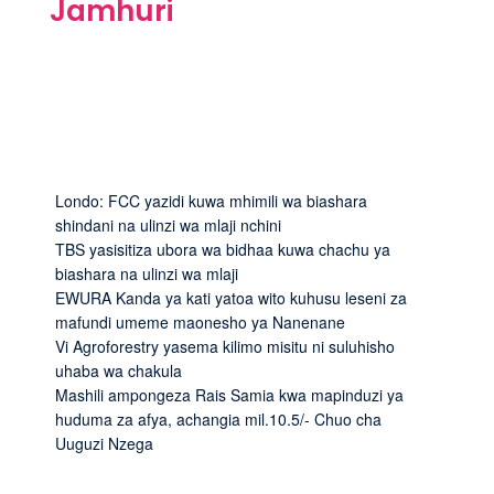
Jamhuri
Londo: FCC yazidi kuwa mhimili wa biashara
shindani na ulinzi wa mlaji nchini
TBS yasisitiza ubora wa bidhaa kuwa chachu ya
biashara na ulinzi wa mlaji
EWURA Kanda ya kati yatoa wito kuhusu leseni za
mafundi umeme maonesho ya Nanenane
Vi Agroforestry yasema kilimo misitu ni suluhisho
uhaba wa chakula
Mashili ampongeza Rais Samia kwa mapinduzi ya
huduma za afya, achangia mil.10.5/- Chuo cha
Uuguzi Nzega