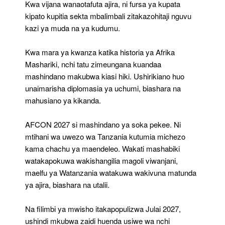
Kwa vijana wanaotafuta ajira, ni fursa ya kupata
kipato kupitia sekta mbalimbali zitakazohitaji nguvu
kazi ya muda na ya kudumu.
Kwa mara ya kwanza katika historia ya Afrika
Mashariki, nchi tatu zimeungana kuandaa
mashindano makubwa kiasi hiki. Ushirikiano huo
unaimarisha diplomasia ya uchumi, biashara na
mahusiano ya kikanda.
AFCON 2027 si mashindano ya soka pekee. Ni
mtihani wa uwezo wa Tanzania kutumia michezo
kama chachu ya maendeleo. Wakati mashabiki
watakapokuwa wakishangilia magoli viwanjani,
maelfu ya Watanzania watakuwa wakivuna matunda
ya ajira, biashara na utalii.
Na filimbi ya mwisho itakapopulizwa Julai 2027,
ushindi mkubwa zaidi huenda usiwe wa nchi