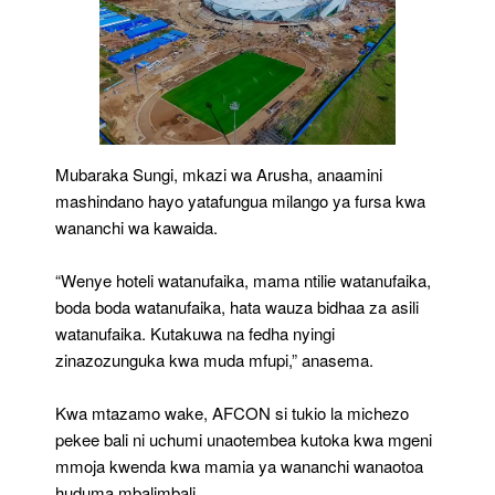
Mubaraka Sungi, mkazi wa Arusha, anaamini
mashindano hayo yatafungua milango ya fursa kwa
wananchi wa kawaida.
“Wenye hoteli watanufaika, mama ntilie watanufaika,
boda boda watanufaika, hata wauza bidhaa za asili
watanufaika. Kutakuwa na fedha nyingi
zinazozunguka kwa muda mfupi,” anasema.
Kwa mtazamo wake, AFCON si tukio la michezo
pekee bali ni uchumi unaotembea kutoka kwa mgeni
mmoja kwenda kwa mamia ya wananchi wanaotoa
huduma mbalimbali.