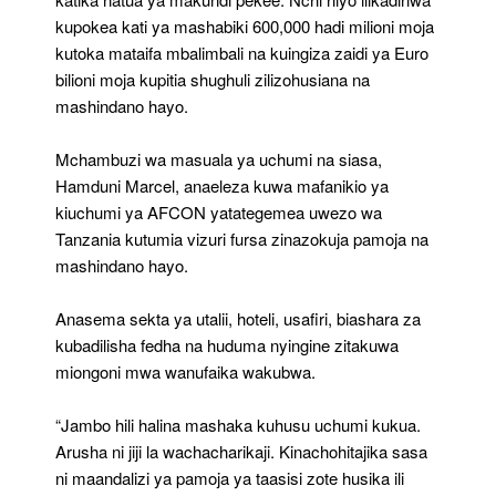
kupokea kati ya mashabiki 600,000 hadi milioni moja
kutoka mataifa mbalimbali na kuingiza zaidi ya Euro
bilioni moja kupitia shughuli zilizohusiana na
mashindano hayo.
Mchambuzi wa masuala ya uchumi na siasa,
Hamduni Marcel, anaeleza kuwa mafanikio ya
kiuchumi ya AFCON yatategemea uwezo wa
Tanzania kutumia vizuri fursa zinazokuja pamoja na
mashindano hayo.
Anasema sekta ya utalii, hoteli, usafiri, biashara za
kubadilisha fedha na huduma nyingine zitakuwa
miongoni mwa wanufaika wakubwa.
“Jambo hili halina mashaka kuhusu uchumi kukua.
Arusha ni jiji la wachacharikaji. Kinachohitajika sasa
ni maandalizi ya pamoja ya taasisi zote husika ili