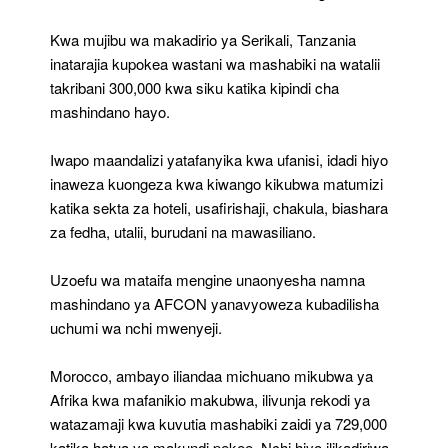
Kwa mujibu wa makadirio ya Serikali, Tanzania
inatarajia kupokea wastani wa mashabiki na watalii
takribani 300,000 kwa siku katika kipindi cha
mashindano hayo.
Iwapo maandalizi yatafanyika kwa ufanisi, idadi hiyo
inaweza kuongeza kwa kiwango kikubwa matumizi
katika sekta za hoteli, usafirishaji, chakula, biashara
za fedha, utalii, burudani na mawasiliano.
Uzoefu wa mataifa mengine unaonyesha namna
mashindano ya AFCON yanavyoweza kubadilisha
uchumi wa nchi mwenyeji.
Morocco, ambayo iliandaa michuano mikubwa ya
Afrika kwa mafanikio makubwa, ilivunja rekodi ya
watazamaji kwa kuvutia mashabiki zaidi ya 729,000
katika hatua ya makundi pekee. Nchi hiyo ilikadiriwa