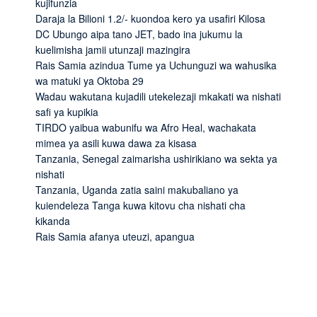
kujifunzia
Daraja la Bilioni 1.2/- kuondoa kero ya usafiri Kilosa
DC Ubungo aipa tano JET, bado ina jukumu la
kuelimisha jamii utunzaji mazingira
Rais Samia azindua Tume ya Uchunguzi wa wahusika
wa matuki ya Oktoba 29
Wadau wakutana kujadili utekelezaji mkakati wa nishati
safi ya kupikia
TIRDO yaibua wabunifu wa Afro Heal, wachakata
mimea ya asili kuwa dawa za kisasa
Tanzania, Senegal zaimarisha ushirikiano wa sekta ya
nishati
Tanzania, Uganda zatia saini makubaliano ya
kuiendeleza Tanga kuwa kitovu cha nishati cha
kikanda
Rais Samia afanya uteuzi, apangua