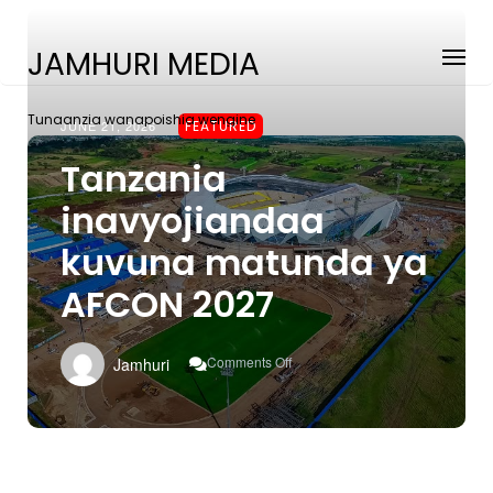
JAMHURI MEDIA
Tunaanzia wanapoishia wengine
JUNE 21, 2026
FEATURED
Tanzania
inavyojiandaa
kuvuna matunda ya
AFCON 2027
On
Comments Off
Jamhuri
Tanzania
Inavyojiandaa
Kuvuna
Matunda
Ya
AFCON