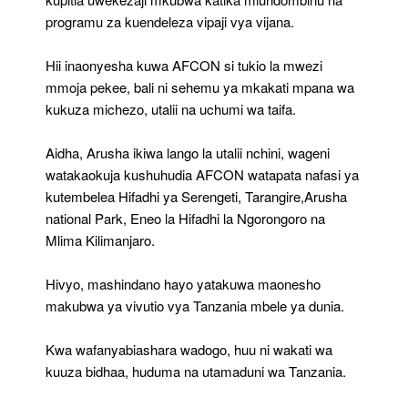
programu za kuendeleza vipaji vya vijana.
Hii inaonyesha kuwa AFCON si tukio la mwezi
mmoja pekee, bali ni sehemu ya mkakati mpana wa
kukuza michezo, utalii na uchumi wa taifa.
Aidha, Arusha ikiwa lango la utalii nchini, wageni
watakaokuja kushuhudia AFCON watapata nafasi ya
kutembelea Hifadhi ya Serengeti, Tarangire,Arusha
national Park, Eneo la Hifadhi la Ngorongoro na
Mlima Kilimanjaro.
Hivyo, mashindano hayo yatakuwa maonesho
makubwa ya vivutio vya Tanzania mbele ya dunia.
Kwa wafanyabiashara wadogo, huu ni wakati wa
kuuza bidhaa, huduma na utamaduni wa Tanzania.