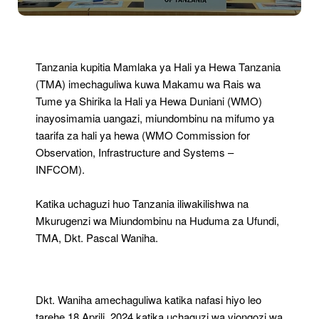
Makamu
Wa
Rais
Wa
Tume
Tanzania kupitia Mamlaka ya Hali ya Hewa Tanzania
Ya
(TMA) imechaguliwa kuwa Makamu wa Rais wa
Shirika
Tume ya Shirika la Hali ya Hewa Duniani (WMO)
La
Hali
inayosimamia uangazi, miundombinu na mifumo ya
Ya
taarifa za hali ya hewa (WMO Commission for
Hewa
Observation, Infrastructure and Systems –
Duniani
INFCOM).
Katika uchaguzi huo Tanzania iliwakilishwa na
Mkurugenzi wa Miundombinu na Huduma za Ufundi,
TMA, Dkt. Pascal Waniha.
Dkt. Waniha amechaguliwa katika nafasi hiyo leo
tarehe 18 Aprili, 2024 katika uchaguzi wa viongozi wa