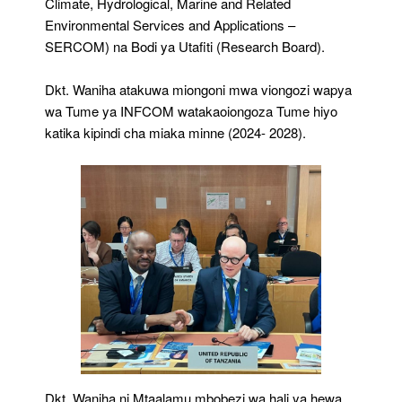
Climate, Hydrological, Marine and Related
Environmental Services and Applications –
SERCOM) na Bodi ya Utafiti (Research Board).
Dkt. Waniha atakuwa miongoni mwa viongozi wapya
wa Tume ya INFCOM watakaoiongoza Tume hiyo
katika kipindi cha miaka minne (2024- 2028).
Dkt. Waniha ni Mtaalamu mbobezi wa hali ya hewa