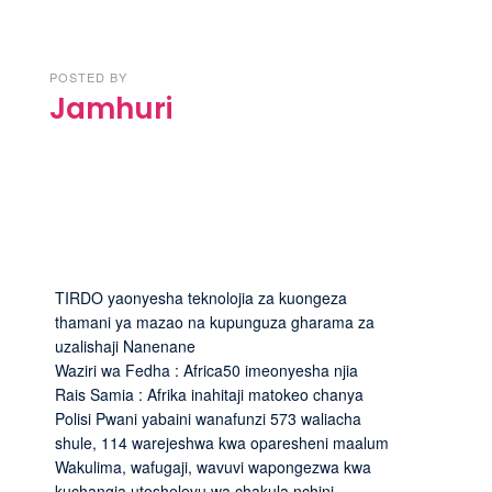
POSTED BY
Jamhuri
TIRDO yaonyesha teknolojia za kuongeza
thamani ya mazao na kupunguza gharama za
uzalishaji Nanenane
Waziri wa Fedha : Africa50 imeonyesha njia
Rais Samia : Afrika inahitaji matokeo chanya
Polisi Pwani yabaini wanafunzi 573 waliacha
shule, 114 warejeshwa kwa oparesheni maalum
Wakulima, wafugaji, wavuvi wapongezwa kwa
kuchangia utoshelevu wa chakula nchini