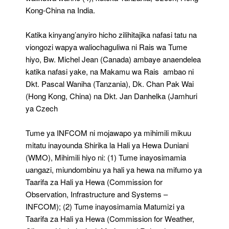
Kong-China na India.
Katika kinyang’anyiro hicho zilihitajika nafasi tatu na
viongozi wapya waliochaguliwa ni Rais wa Tume
hiyo, Bw. Michel Jean (Canada) ambaye anaendelea
katika nafasi yake, na Makamu wa Rais ambao ni
Dkt. Pascal Waniha (Tanzania), Dk. Chan Pak Wai
(Hong Kong, China) na Dkt. Jan Danhelka (Jamhuri
ya Czech
Tume ya INFCOM ni mojawapo ya mihimili mikuu
mitatu inayounda Shirika la Hali ya Hewa Duniani
(WMO), Mihimili hiyo ni: (1) Tume inayosimamia
uangazi, miundombinu ya hali ya hewa na mifumo ya
Taarifa za Hali ya Hewa (Commission for
Observation, Infrastructure and Systems –
INFCOM); (2) Tume inayosimamia Matumizi ya
Taarifa za Hali ya Hewa (Commission for Weather,