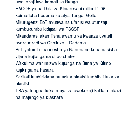
uwekezaji kwa kamati za Bunge
EACOP yatoa Dola za Kimarekani milioni 1.06
kuimarisha huduma za afya Tanga, Geita
Mkurugenzi BoT avutiwa na ufanisi wa utunzaji
kumbukumbu kidijitali wa PSSSF
Mkandarasi akamilisha awamu ya kwanza uvutaji
nyara mradi wa Chalinze – Dodoma
BoT yatumia maonesho ya Nanenane kuhamasisha
vijana kujiunga na chuo chake
Wakulima wahimizwa kujiunga na Bima ya Kilimo
kujikinga na hasara
Serikali kushirikiana na sekta binafsi kudhibiti taka za
plastiki
TBA yafungua fursa mpya za uwekezaji katika makazi
na majengo ya biashara