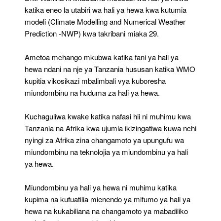
katika eneo la utabiri wa hali ya hewa kwa kutumia
modeli (Climate Modelling and Numerical Weather
Prediction -NWP) kwa takribani miaka 29.
Ametoa mchango mkubwa katika fani ya hali ya
hewa ndani na nje ya Tanzania hususan katika WMO
kupitia vikosikazi mbalimbali vya kuboresha
miundombinu na huduma za hali ya hewa.
Kuchaguliwa kwake katika nafasi hii ni muhimu kwa
Tanzania na Afrika kwa ujumla ikizingatiwa kuwa nchi
nyingi za Afrika zina changamoto ya upungufu wa
miundombinu na teknolojia ya miundombinu ya hali
ya hewa.
Miundombinu ya hali ya hewa ni muhimu katika
kupima na kufuatilia mienendo ya mifumo ya hali ya
hewa na kukabiliana na changamoto ya mabadiliko