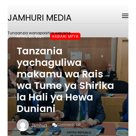
JAMHURI MEDIA
Tunaanzia wanapoishia wengine
APRIL 20, 2024
HABARI MPYA
Tanzania
yachaguliwa
makamu wa Rais
wa Tume ya Shirika
la Hali ya Hewa
Duniani
On
Comments Off
Jamhuri
Tanzania
Yachaguliwa