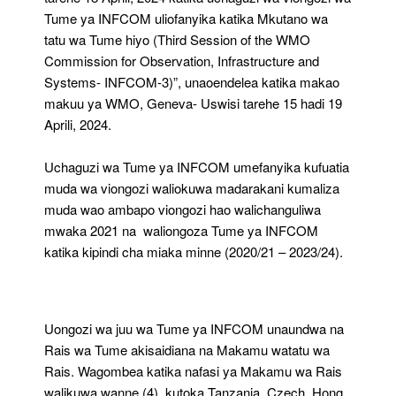
Tume ya INFCOM uliofanyika katika Mkutano wa
tatu wa Tume hiyo (Third Session of the WMO
Commission for Observation, Infrastructure and
Systems- INFCOM-3)”, unaoendelea katika makao
makuu ya WMO, Geneva- Uswisi tarehe 15 hadi 19
Aprili, 2024.
Uchaguzi wa Tume ya INFCOM umefanyika kufuatia
muda wa viongozi waliokuwa madarakani kumaliza
muda wao ambapo viongozi hao walichanguliwa
mwaka 2021 na waliongoza Tume ya INFCOM
katika kipindi cha miaka minne (2020/21 – 2023/24).
Uongozi wa juu wa Tume ya INFCOM unaundwa na
Rais wa Tume akisaidiana na Makamu watatu wa
Rais. Wagombea katika nafasi ya Makamu wa Rais
walikuwa wanne (4), kutoka Tanzania, Czech, Hong