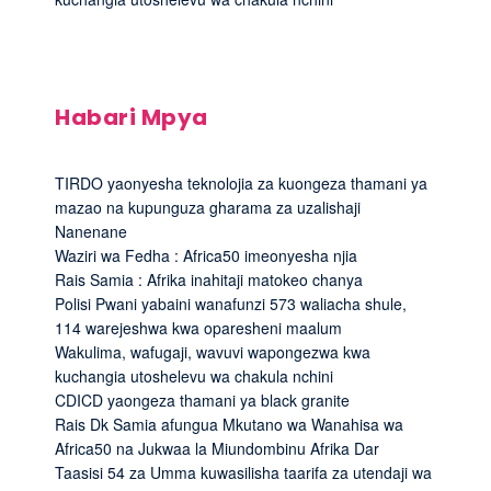
Habari Mpya
TIRDO yaonyesha teknolojia za kuongeza thamani ya
mazao na kupunguza gharama za uzalishaji
Nanenane
Waziri wa Fedha : Africa50 imeonyesha njia
Rais Samia : Afrika inahitaji matokeo chanya
Polisi Pwani yabaini wanafunzi 573 waliacha shule,
114 warejeshwa kwa oparesheni maalum
Wakulima, wafugaji, wavuvi wapongezwa kwa
kuchangia utoshelevu wa chakula nchini
CDICD yaongeza thamani ya black granite
Rais Dk Samia afungua Mkutano wa Wanahisa wa
Africa50 na Jukwaa la Miundombinu Afrika Dar
Taasisi 54 za Umma kuwasilisha taarifa za utendaji wa