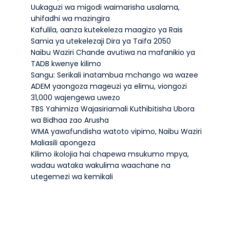
Uukaguzi wa migodi waimarisha usalama,
uhifadhi wa mazingira
Kafulila, aanza kutekeleza maagizo ya Rais
Samia ya utekelezaji Dira ya Taifa 2050
Naibu Waziri Chande avutiwa na mafanikio ya
TADB kwenye kilimo
Sangu: Serikali inatambua mchango wa wazee
ADEM yaongoza mageuzi ya elimu, viongozi
31,000 wajengewa uwezo
TBS Yahimiza Wajasiriamali Kuthibitisha Ubora
wa Bidhaa zao Arusha
WMA yawafundisha watoto vipimo, Naibu Waziri
Maliasili apongeza
Kilimo ikolojia hai chapewa msukumo mpya,
wadau wataka wakulima waachane na
utegemezi wa kemikali