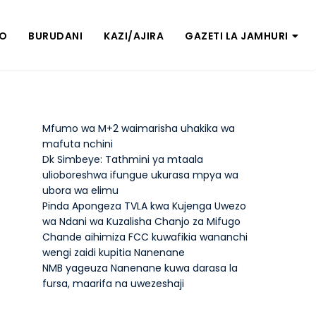
ZO
BURUDANI
KAZI/AJIRA
GAZETI LA JAMHURI
Mfumo wa M+2 waimarisha uhakika wa
mafuta nchini
Dk Simbeye: Tathmini ya mtaala
ulioboreshwa ifungue ukurasa mpya wa
ubora wa elimu
Pinda Apongeza TVLA kwa Kujenga Uwezo
wa Ndani wa Kuzalisha Chanjo za Mifugo
Chande aihimiza FCC kuwafikia wananchi
wengi zaidi kupitia Nanenane
NMB yageuza Nanenane kuwa darasa la
fursa, maarifa na uwezeshaji