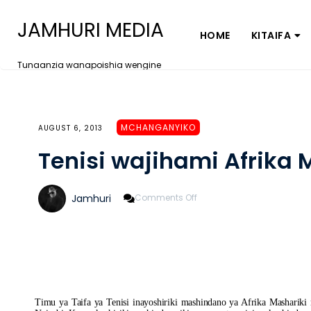
JAMHURI MEDIA
HOME
KITAIFA
Tunaanzia wanapoishia wengine
MCHANGANYIKO
AUGUST 6, 2013
Tenisi wajihami Afrika M
On
Jamhuri
Comments Off
Tenisi
Wajihami
Afrika
Mashariki,
Kati
Timu ya Taifa ya Tenisi inayoshiriki mashindano ya Afrika Masharik