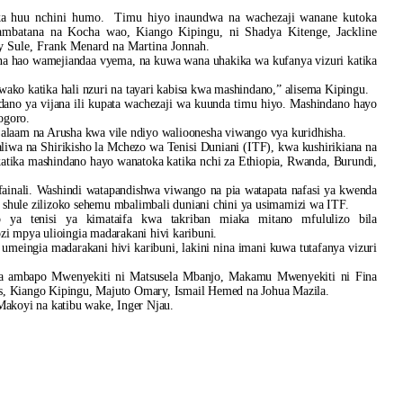
ka huu nchini humo. Timu hiyo inaundwa na wachezaji wanane kutoka
batana na Kocha wao, Kiango Kipingu, ni Shadya Kitenge, Jackline
Sule, Frank Menard na Martina Jonnah.
ana hao wamejiandaa vyema, na kuwa wana uhakika wa kufanya vizuri katika
o katika hali nzuri na tayari kabisa kwa mashindano,” alisema Kipingu.
ano ya vijana ili kupata wachezaji wa kuunda timu hiyo. Mashindano hayo
ogoro.
laam na Arusha kwa vile ndiyo walioonesha viwango vya kuridhisha.
liwa na Shirikisho la Mchezo wa Tenisi Duniani (ITF), kwa kushirikiana na
 katika mashindano hayo wanatoka katika nchi za Ethiopia, Rwanda, Burundi,
 fainali. Washindi watapandishwa viwango na pia watapata nafasi ya kwenda
 shule zilizoko sehemu mbalimbali duniani chini ya usimamizi wa ITF.
o ya tenisi ya kimataifa kwa takriban miaka mitano mfululizo bila
i mpya ulioingia madarakani hivi karibuni.
meingia madarakani hivi karibuni, lakini nina imani kuwa tutafanya vizuri
pya ambapo Mwenyekiti ni Matsusela Mbanjo, Makamu Mwenyekiti ni Fina
, Kiango Kipingu, Majuto Omary, Ismail Hemed na Johua Mazila.
akoyi na katibu wake, Inger Njau.