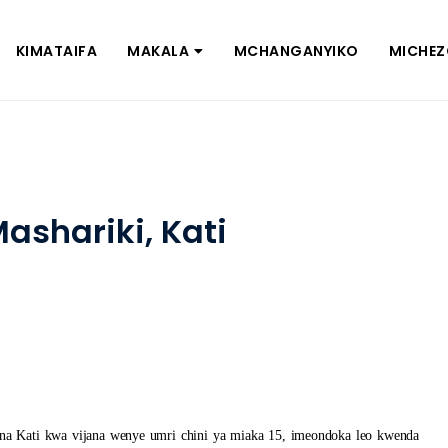
KIMATAIFA
MAKALA
MCHANGANYIKO
MICHE
ashariki, Kati
i na Kati kwa vijana wenye umri chini ya miaka 15, imeondoka leo kwenda