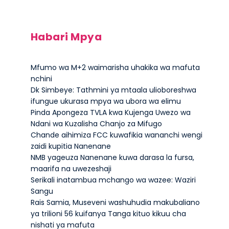
Habari Mpya
Mfumo wa M+2 waimarisha uhakika wa mafuta
nchini
Dk Simbeye: Tathmini ya mtaala ulioboreshwa
ifungue ukurasa mpya wa ubora wa elimu
Pinda Apongeza TVLA kwa Kujenga Uwezo wa
Ndani wa Kuzalisha Chanjo za Mifugo
Chande aihimiza FCC kuwafikia wananchi wengi
zaidi kupitia Nanenane
NMB yageuza Nanenane kuwa darasa la fursa,
maarifa na uwezeshaji
Serikali inatambua mchango wa wazee: Waziri
Sangu
Rais Samia, Museveni washuhudia makubaliano
ya trilioni 56 kuifanya Tanga kituo kikuu cha
nishati ya mafuta