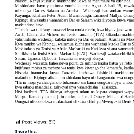
Nairobi, Kenya kushiriki mashindano ikiwa na matumaini ya kushinda.
Mashindano hayo yatatimua vumbi kuanzia Agosti 8 hadi 15, mwa
mikoa ya Dar es Salaam na Arusha. Wachezaji hao ambao wameam
Kayunga, Khalfan Peter, Adam Mwambungu, Emanuel Mallya, Omary 
Kipingu aliwaambia wanahabari Dar es Salaam wiki iliyopita kuwa vij
mashindano hayo.
“Tumekuwa tukifanya mazoezi kwa muda mrefu, kwa hiyo vijana wetu wak
Awali, Chama cha Mchezo wa Tenisi Tanzania (TTA) kiliandaa mashind
yalishirikisha wachezaji kutoka mikoa ya Dar es Salaam, Arusha na Mor
Kwa mujibu wa Kipingu, waliamua kuchagua wachezaji kutoka Dar es Sa
Mashindano ya Tenisi ya Afrika Mashariki na Kati kwa vijana yameanda
Shirikisho la Tenisi Afrika Mashariki (CAT). Wachezaji watakaoshiriki
Sudan, Uganda, Djibouti, Tanzania na wenyeji Kenya.
Wachezaji wataanza kuhesabiwa pointi za ushindi katika hatua ya robo
kujifunza mbinu za mchezo wa tenisi kwa kiwango cha kimataifa, katika
Historia inaonesha kuwa Tanzania imekuwa ikishiriki mashindan
mafanikio. Kipingu alisema mashindano hayo ni changamoto kwa uongoz
“Hii ni moja ya changamoto tulizonazo sisi kama uongozi mpya, ambao u
kwa sababu maandalizi tuliyoyafanya yanaridhisha.” alisisitiza.
Hivi karibuni, TTA ilifanya uchaguzi mkuu na kupata viongozi wa
Mango. Kamati ya utendaji inaundwa na Ismail Omary, Mohamed Hamis
Uongozi ulioondolewa madarakani ulikuwa chini ya Mwenyekiti Denis M
Post Views:
513
Share this: