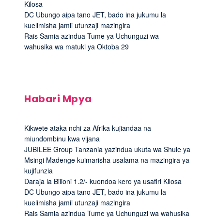
Kilosa
DC Ubungo aipa tano JET, bado ina jukumu la
kuelimisha jamii utunzaji mazingira
Rais Samia azindua Tume ya Uchunguzi wa
wahusika wa matuki ya Oktoba 29
Habari Mpya
Kikwete ataka nchi za Afrika kujiandaa na
miundombinu kwa vijana
JUBILEE Group Tanzania yazindua ukuta wa Shule ya
Msingi Madenge kuimarisha usalama na mazingira ya
kujifunzia
Daraja la Bilioni 1.2/- kuondoa kero ya usafiri Kilosa
DC Ubungo aipa tano JET, bado ina jukumu la
kuelimisha jamii utunzaji mazingira
Rais Samia azindua Tume ya Uchunguzi wa wahusika