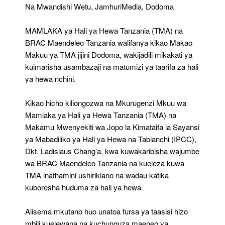
Za
Na Mwandishi Wetu, JamhuriMedia, Dodoma
Hali
Ya
MAMLAKA ya Hali ya Hewa Tanzania (TMA) na
Hewa
BRAC Maendeleo Tanzania walifanya kikao Makao
Makuu ya TMA jijini Dodoma, wakijadili mikakati ya
kuimarisha usambazaji na matumizi ya taarifa za hali
ya hewa nchini.
Kikao hicho kiliongozwa na Mkurugenzi Mkuu wa
Mamlaka ya Hali ya Hewa Tanzania (TMA) na
Makamu Mwenyekiti wa Jopo la Kimataifa la Sayansi
ya Mabadiliko ya Hali ya Hewa na Tabianchi (IPCC),
Dkt. Ladislaus Chang’a, kwa kuwakaribisha wajumbe
wa BRAC Maendeleo Tanzania na kueleza kuwa
TMA inathamini ushirikiano na wadau katika
kuboresha huduma za hali ya hewa.
Alisema mkutano huo unatoa fursa ya taasisi hizo
mbili kuelewana na kuchunguza maeneo ya