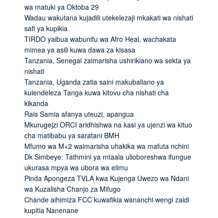
wa matuki ya Oktoba 29
Wadau wakutana kujadili utekelezaji mkakati wa nishati
safi ya kupikia
TIRDO yaibua wabunifu wa Afro Heal, wachakata
mimea ya asili kuwa dawa za kisasa
Tanzania, Senegal zaimarisha ushirikiano wa sekta ya
nishati
Tanzania, Uganda zatia saini makubaliano ya
kuiendeleza Tanga kuwa kitovu cha nishati cha
kikanda
Rais Samia afanya uteuzi, apangua
Mkurugejzi ORCI aridhishwa na kasi ya ujenzi wa kituo
cha matibabu ya saratani BMH
Mfumo wa M+2 waimarisha uhakika wa mafuta nchini
Dk Simbeye: Tathmini ya mtaala ulioboreshwa ifungue
ukurasa mpya wa ubora wa elimu
Pinda Apongeza TVLA kwa Kujenga Uwezo wa Ndani
wa Kuzalisha Chanjo za Mifugo
Chande aihimiza FCC kuwafikia wananchi wengi zaidi
kupitia Nanenane