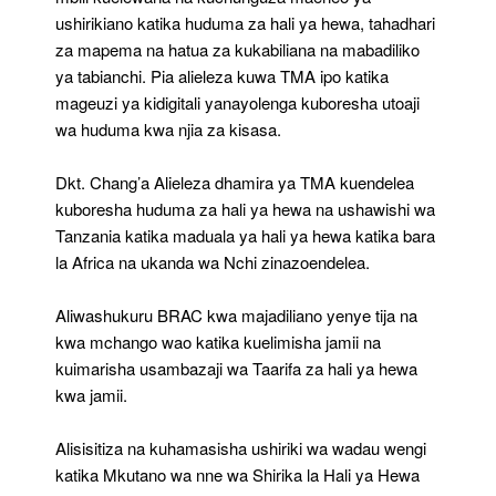
ushirikiano katika huduma za hali ya hewa, tahadhari
za mapema na hatua za kukabiliana na mabadiliko
ya tabianchi. Pia alieleza kuwa TMA ipo katika
mageuzi ya kidigitali yanayolenga kuboresha utoaji
wa huduma kwa njia za kisasa.
Dkt. Chang’a Alieleza dhamira ya TMA kuendelea
kuboresha huduma za hali ya hewa na ushawishi wa
Tanzania katika maduala ya hali ya hewa katika bara
la Africa na ukanda wa Nchi zinazoendelea.
Aliwashukuru BRAC kwa majadiliano yenye tija na
kwa mchango wao katika kuelimisha jamii na
kuimarisha usambazaji wa Taarifa za hali ya hewa
kwa jamii.
Alisisitiza na kuhamasisha ushiriki wa wadau wengi
katika Mkutano wa nne wa Shirika la Hali ya Hewa