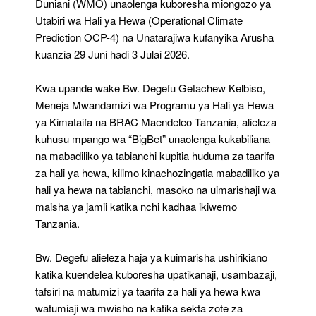
Duniani (WMO) unaolenga kuboresha miongozo ya
Utabiri wa Hali ya Hewa (Operational Climate
Prediction OCP-4) na Unatarajiwa kufanyika Arusha
kuanzia 29 Juni hadi 3 Julai 2026.
Kwa upande wake Bw. Degefu Getachew Kelbiso,
Meneja Mwandamizi wa Programu ya Hali ya Hewa
ya Kimataifa na BRAC Maendeleo Tanzania, alieleza
kuhusu mpango wa “BigBet” unaolenga kukabiliana
na mabadiliko ya tabianchi kupitia huduma za taarifa
za hali ya hewa, kilimo kinachozingatia mabadiliko ya
hali ya hewa na tabianchi, masoko na uimarishaji wa
maisha ya jamii katika nchi kadhaa ikiwemo
Tanzania.
Bw. Degefu alieleza haja ya kuimarisha ushirikiano
katika kuendelea kuboresha upatikanaji, usambazaji,
tafsiri na matumizi ya taarifa za hali ya hewa kwa
watumiaji wa mwisho na katika sekta zote za