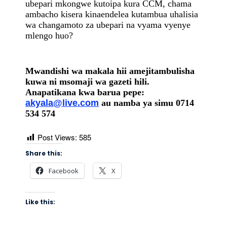
ubepari mkongwe kutoipa kura CCM
,
chama
ambacho kisera kinaendelea kutambua uhalisia
wa changamoto za ubepari na vyama vyenye
mlengo huo?
Mwandishi wa makala hii amejitambulisha
kuwa ni msomaji wa gazeti hili.
Anapatikana kwa barua pepe:
akyala@live.com
au namba ya simu 0714
534 574
Post Views:
585
Share this:
Facebook
X
Like this: