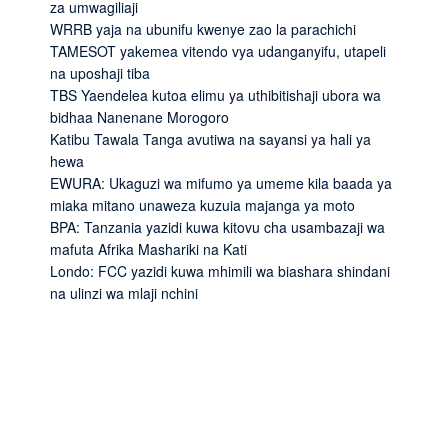
za umwagiliaji
WRRB yaja na ubunifu kwenye zao la parachichi
TAMESOT yakemea vitendo vya udanganyifu, utapeli
na uposhaji tiba
TBS Yaendelea kutoa elimu ya uthibitishaji ubora wa
bidhaa Nanenane Morogoro
Katibu Tawala Tanga avutiwa na sayansi ya hali ya
hewa
EWURA: Ukaguzi wa mifumo ya umeme kila baada ya
miaka mitano unaweza kuzuia majanga ya moto
BPA: Tanzania yazidi kuwa kitovu cha usambazaji wa
mafuta Afrika Mashariki na Kati
Londo: FCC yazidi kuwa mhimili wa biashara shindani
na ulinzi wa mlaji nchini