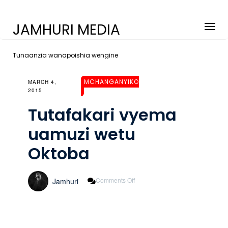
JAMHURI MEDIA
Tunaanzia wanapoishia wengine
MCHANGANYIKO
MARCH 4,
2015
Tutafakari vyema
uamuzi wetu
Oktoba
On
Comments Off
Jamhuri
Tutafakari
Vyema
Uamuzi
Wetu
Oktoba