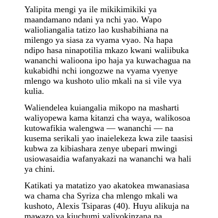
Yalipita mengi ya ile mikikimikiki ya
maandamano ndani ya nchi yao. Wapo
walioliangalia tatizo lao kushabihiana na
milengo ya siasa za vyama vyao. Na hapa
ndipo hasa ninapotilia mkazo kwani waliibuka
wananchi walioona ipo haja ya kuwachagua na
kukabidhi nchi iongozwe na vyama vyenye
mlengo wa kushoto ulio mkali na si vile vya
kulia.
Waliendelea kuiangalia mikopo na masharti
waliyopewa kama kitanzi cha waya, walikosoa
kutowafikia walengwa — wananchi — na
kusema serikali yao inaielekeza kwa zile taasisi
kubwa za kibiashara zenye ubepari mwingi
usiowasaidia wafanyakazi na wananchi wa hali
ya chini.
Katikati ya matatizo yao akatokea mwanasiasa
wa chama cha Syriza cha mlengo mkali wa
kushoto, Alexis Tsiparas (40)
.
Huyu alikuja na
mawazo ya kiuchumi yaliyokinzana na