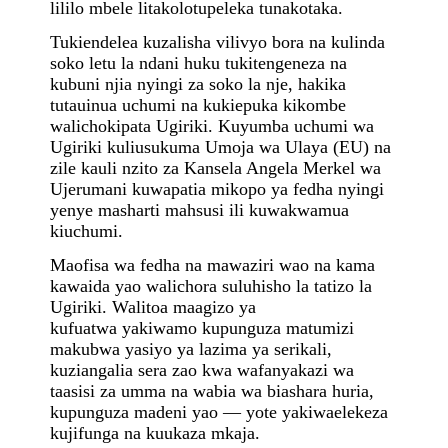
lililo mbele litakolotupeleka tunakotaka.
Tukiendelea kuzalisha vilivyo bora na kulinda
soko letu la ndani huku tukitengeneza na
kubuni njia nyingi za soko la nje, hakika
tutauinua uchumi na kukiepuka kikombe
walichokipata Ugiriki. Kuyumba uchumi wa
Ugiriki kuliusukuma Umoja wa Ulaya (EU) na
zile kauli nzito za Kansela Angela Merkel wa
Ujerumani kuwapatia mikopo ya fedha nyingi
yenye masharti mahsusi ili kuwakwamua
kiuchumi.
Maofisa wa fedha na mawaziri wao na kama
kawaida yao walichora suluhisho la tatizo la
Ugiriki. Walitoa maagizo ya
kufuatwa yakiwamo kupunguza matumizi
makubwa yasiyo ya lazima ya serikali,
kuziangalia sera zao kwa wafanyakazi wa
taasisi za umma na wabia wa biashara huria,
kupunguza madeni yao — yote yakiwaelekeza
kujifunga na kuukaza mkaja.