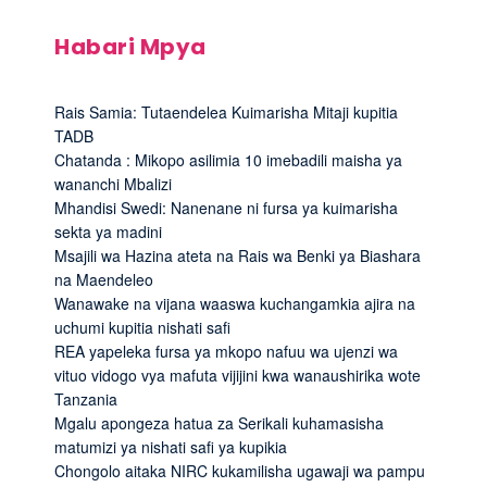
Habari Mpya
Rais Samia: Tutaendelea Kuimarisha Mitaji kupitia
TADB
Chatanda : Mikopo asilimia 10 imebadili maisha ya
wananchi Mbalizi
Mhandisi Swedi: Nanenane ni fursa ya kuimarisha
sekta ya madini
Msajili wa Hazina ateta na Rais wa Benki ya Biashara
na Maendeleo
Wanawake na vijana waaswa kuchangamkia ajira na
uchumi kupitia nishati safi
REA yapeleka fursa ya mkopo nafuu wa ujenzi wa
vituo vidogo vya mafuta vijijini kwa wanaushirika wote
Tanzania
Mgalu apongeza hatua za Serikali kuhamasisha
matumizi ya nishati safi ya kupikia
Chongolo aitaka NIRC kukamilisha ugawaji wa pampu