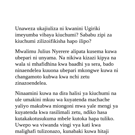
Unaweza ukajiuliza ni kwanini Ugiriki
imeyumba vibaya kiuchumi? Sababu zipi za
kiuchumi zilizoifikisha hapo ilipo?
Mwalimu Julius Nyerere alipata kusema kuwa
ubepari ni unyama. Na nikiwa kizazi kipya na
wala si mhafidhina kwa baadhi ya sera
,
bado
ninaendelea kuuona ubepari mkongwe kuwa ni
changamoto kubwa kwa nchi zetu
zinazoendelea.
Ninaamini kuwa na dira halisi ya kiuchumi na
ule umakini mkuu wa kuyatenda machache
yaliyo makubwa miongoni mwa yale mengi ya
kuyatenda kwa rasilimali zetu, ndiko hasa
kutakakotusukuma mbele kutoka hapa tuliko.
Uwepo wa viwanda vingi vya kati kwa
malighafi tulizonazo, kunabaki kuwa hitaji