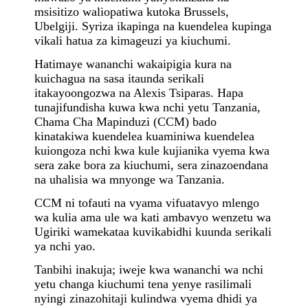
msisitizo waliopatiwa kutoka Brussels,
Ubelgiji. Syriza ikapinga na kuendelea kupinga
vikali hatua za kimageuzi ya kiuchumi
.
Hatimaye wananchi wakaipigia kura na
kuichagua na sasa itaunda serikali
itakayoongozwa na Alexis Tsiparas. Hapa
tunajifundisha kuwa kwa nchi yetu Tanzania,
Chama Cha Mapinduzi (CCM) bado
kinatakiwa kuendelea kuaminiwa kuendelea
kuiongoza nchi kwa kule kujianika vyema kwa
sera zake bora za kiuchumi, sera zinazoendana
na uhalisia wa mnyonge wa Tanzania.
CCM ni tofauti na vyama vifuatavyo mlengo
wa kulia ama ule wa kati ambavyo wenzetu wa
Ugiriki wamekataa kuvikabidhi kuunda serikali
ya nchi yao.
Tanbihi inakuja; iweje kwa wananchi wa nchi
yetu changa kiuchumi tena yenye rasilimali
nyingi zinazohitaji kulindwa vyema dhidi ya