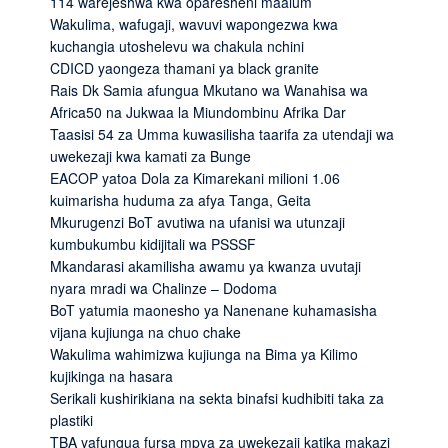
114 warejeshwa kwa oparesheni maalum
Wakulima, wafugaji, wavuvi wapongezwa kwa
kuchangia utoshelevu wa chakula nchini
CDICD yaongeza thamani ya black granite
Rais Dk Samia afungua Mkutano wa Wanahisa wa
Africa50 na Jukwaa la Miundombinu Afrika Dar
Taasisi 54 za Umma kuwasilisha taarifa za utendaji wa
uwekezaji kwa kamati za Bunge
EACOP yatoa Dola za Kimarekani milioni 1.06
kuimarisha huduma za afya Tanga, Geita
Mkurugenzi BoT avutiwa na ufanisi wa utunzaji
kumbukumbu kidijitali wa PSSSF
Mkandarasi akamilisha awamu ya kwanza uvutaji
nyara mradi wa Chalinze – Dodoma
BoT yatumia maonesho ya Nanenane kuhamasisha
vijana kujiunga na chuo chake
Wakulima wahimizwa kujiunga na Bima ya Kilimo
kujikinga na hasara
Serikali kushirikiana na sekta binafsi kudhibiti taka za
plastiki
TBA yafungua fursa mpya za uwekezaji katika makazi