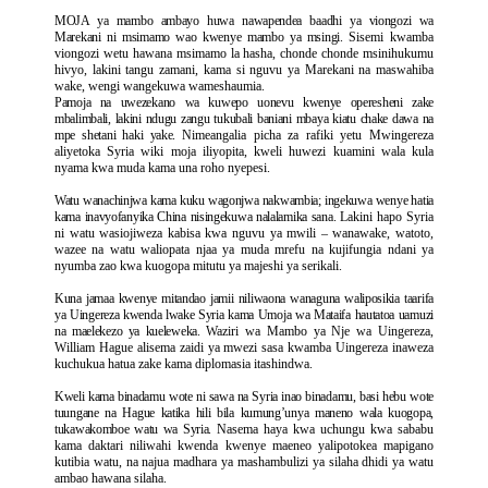
MOJA ya mambo ambayo huwa nawapendea baadhi ya viongozi wa
Marekani ni msimamo wao kwenye mambo ya msingi.
Sisemi kwamba
viongozi wetu hawana msimamo la hasha, chonde chonde msinihukumu
hivyo, lakini tangu zamani, kama si nguvu ya Marekani na maswahiba
wake, wengi wangekuwa wameshaumia.
Pamoja na uwezekano wa kuwepo uonevu kwenye operesheni zake
mbalimbali, lakini ndugu zangu tukubali baniani mbaya kiatu chake dawa na
mpe shetani haki yake.
Nimeangalia picha za rafiki yetu Mwingereza
aliyetoka Syria wiki moja iliyopita, kweli huwezi kuamini wala kula
nyama kwa muda kama una roho nyepesi.
Watu wanachinjwa kama kuku wagonjwa nakwambia; ingekuwa wenye hatia
kama inavyofanyika China nisingekuwa nalalamika sana.
Lakini hapo Syria
ni watu wasiojiweza kabisa kwa nguvu ya mwili – wanawake, watoto,
wazee na watu waliopata njaa ya muda mrefu na kujifungia ndani ya
nyumba zao kwa kuogopa mitutu ya majeshi ya serikali.
Kuna jamaa kwenye mitandao jamii niliwaona wanaguna waliposikia taarifa
ya Uingereza kwenda lwake Syria kama Umoja wa Mataifa hautatoa uamuzi
na maelekezo ya kueleweka.
Waziri wa Mambo ya Nje wa Uingereza,
William Hague alisema zaidi ya mwezi sasa kwamba Uingereza inaweza
kuchukua hatua zake kama diplomasia itashindwa.
Kweli kama binadamu wote ni sawa na Syria inao binadamu, basi hebu wote
tuungane na Hague katika hili bila kumung’unya maneno wala kuogopa,
tukawakomboe watu wa Syria.
Nasema haya kwa uchungu kwa sababu
kama daktari niliwahi kwenda kwenye maeneo yalipotokea mapigano
kutibia watu, na najua madhara ya mashambulizi ya silaha dhidi ya watu
ambao hawana silaha.