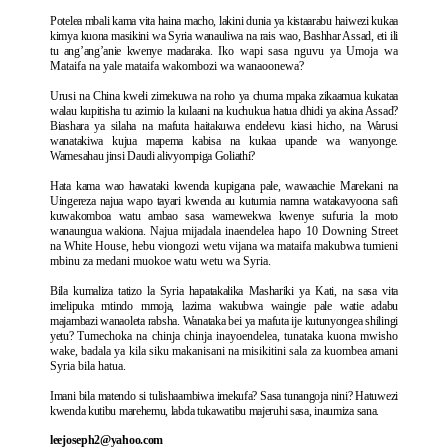
Potelea mbali kama vita haina macho, lakini dunia ya kistaarabu haiwezi kukaa
kimya kuona masikini wa Syria wanauliwa na rais wao, Bashhar Assad, eti ili
tu ang’ang’anie kwenye madaraka.
Iko wapi sasa nguvu ya Umoja wa
Mataifa na yale mataifa wakombozi wa wanaoonewa?
Urusi na China kweli zimekuwa na roho ya chuma mpaka zikaamua kukataa
walau kupitisha tu azimio la kulaani na kuchukua hatua dhidi ya akina Assad?
Biashara ya silaha na mafuta haitakuwa endelevu kiasi hicho, na Warusi
wanatakiwa kujua mapema kabisa na kukaa upande wa wanyonge.
Wamesahau jinsi Daudi alivyompiga Goliathi?
Hata kama wao hawataki kwenda kupigana pale, wawaachie Marekani na
Uingereza najua wapo tayari kwenda au kutumia namna watakavyoona safi
kuwakomboa watu ambao sasa wamewekwa kwenye sufuria la moto
wanaungua wakiona.
Najua mijadala inaendelea hapo 10 Downing Street
na White House, hebu viongozi wetu vijana wa mataifa makubwa tumieni
mbinu za medani muokoe watu wetu wa Syria.
Bila kumaliza tatizo la Syria hapatakalika Mashariki ya Kati, na sasa vita
imelipuka mtindo mmoja, lazima wakubwa waingie pale watie adabu
majambazi wanaoleta rabsha. Wanataka bei ya mafuta ije kutunyongea shilingi
yetu?
Tumechoka na chinja chinja inayoendelea, tunataka kuona mwisho
wake, badala ya kila siku makanisani na misikitini sala za kuombea amani
Syria bila hatua.
Imani bila matendo si tulishaambiwa imekufa? Sasa tunangoja nini? Hatuwezi
kwenda kutibu marehemu, labda tukawatibu majeruhi sasa, inaumiza sana.
leejoseph2@yahoo.com