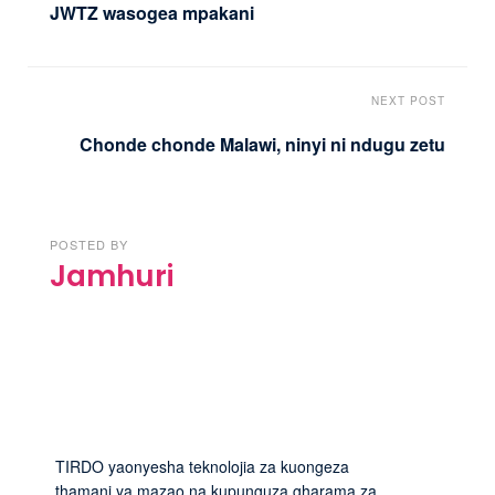
JWTZ wasogea mpakani
NEXT POST
Chonde chonde Malawi, ninyi ni ndugu zetu
POSTED BY
Jamhuri
TIRDO yaonyesha teknolojia za kuongeza
thamani ya mazao na kupunguza gharama za