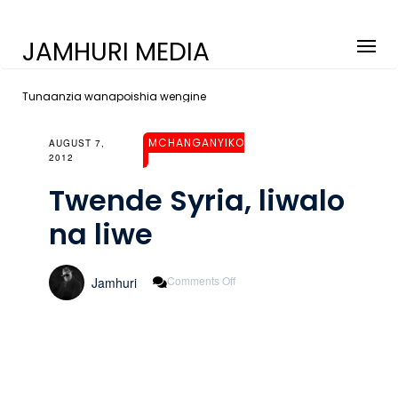
JAMHURI MEDIA
Tunaanzia wanapoishia wengine
MCHANGANYIKO
AUGUST 7,
2012
Twende Syria, liwalo
na liwe
On
Comments Off
Jamhuri
Twende
Syria,
Liwalo
Na
Liwe