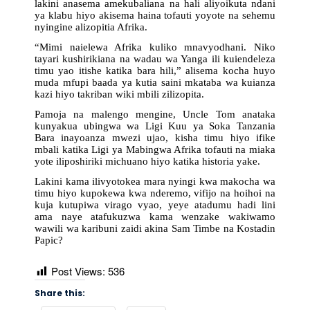
lakini anasema amekubaliana na hali aliyoikuta ndani
ya klabu hiyo akisema haina tofauti yoyote na sehemu
nyingine alizopitia Afrika.
“Mimi naielewa Afrika kuliko mnavyodhani. Niko
tayari kushirikiana na wadau wa Yanga ili kuiendeleza
timu yao itishe katika bara hili,” alisema kocha huyo
muda mfupi baada ya kutia saini mkataba wa kuianza
kazi hiyo takriban wiki mbili zilizopita.
Pamoja na malengo mengine, Uncle Tom anataka
kunyakua ubingwa wa Ligi Kuu ya Soka Tanzania
Bara inayoanza mwezi ujao, kisha timu hiyo ifike
mbali katika Ligi ya Mabingwa Afrika tofauti na miaka
yote iliposhiriki michuano hiyo katika historia yake.
Lakini kama ilivyotokea mara nyingi kwa makocha wa
timu hiyo kupokewa kwa nderemo, vifijo na hoihoi na
kuja kutupiwa virago vyao, yeye atadumu hadi lini
ama naye atafukuzwa kama wenzake wakiwamo
wawili wa karibuni zaidi akina Sam Timbe na Kostadin
Papic?
Post Views:
536
Share this: