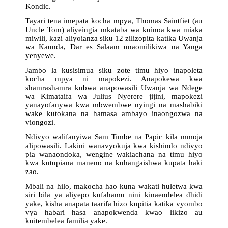
Kondic.
Tayari tena imepata kocha mpya, Thomas Saintfiet (au
Uncle Tom) aliyeingia mkataba wa kuinoa kwa miaka
miwili, kazi aliyoianza siku 12 zilizopita katika Uwanja
wa Kaunda, Dar es Salaam unaomilikiwa na Yanga
yenyewe.
Jambo la kusisimua siku zote timu hiyo inapoleta
kocha mpya ni mapokezi. Anapokewa kwa
shamrashamra kubwa anapowasili Uwanja wa Ndege
wa Kimataifa wa Julius Nyerere jijini, mapokezi
yanayofanywa kwa mbwembwe nyingi na mashabiki
wake kutokana na hamasa ambayo inaongozwa na
viongozi.
Ndivyo walifanyiwa Sam Timbe na Papic kila mmoja
alipowasili. Lakini wanavyokuja kwa kishindo ndivyo
pia wanaondoka, wengine wakiachana na timu hiyo
kwa kutupiana maneno na kuhangaishwa kupata haki
zao.
Mbali na hilo, makocha hao kuna wakati huletwa kwa
siri bila ya aliyepo kufahamu nini kinaendelea dhidi
yake, kisha anapata taarifa hizo kupitia katika vyombo
vya habari hasa anapokwenda kwao likizo au
kuitembelea familia yake.