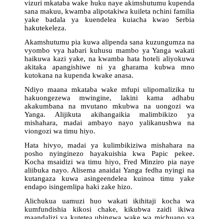
vizuri mkataba wake huku naye akimshutumu kupenda
sana makuu, kwamba alipotakiwa kuileta nchini familia
yake badala ya kuendelea kuiacha kwao Serbia
hakutekeleza.
Akamshutumu pia kuwa alipenda sana kuzungumza na
vyombo vya habari kuhusu mambo ya Yanga wakati
haikuwa kazi yake, na kwamba hata hoteli aliyokuwa
akitaka apangishiwe ni ya gharama kubwa mno
kutokana na kupenda kwake anasa.
Ndiyo maana mkataba wake mfupi ulipomalizika tu
hakuongezewa mwingine, lakini kama adhabu
akakumbana na mvutano mkubwa na uongozi wa
Yanga. Alijikuta akihangaikia malimbikizo ya
mishahara, madai ambayo nayo yalikanushwa na
viongozi wa timu hiyo.
Hata hivyo, madai ya kulimbikiziwa mishahara na
posho nyinginezo hayakuishia kwa Papic pekee.
Kocha msaidizi wa timu hiyo, Fred Minziro pia naye
aliibuka nayo. Alisema anaidai Yanga fedha nyingi na
kutangaza kuwa asingeendelea kuinoa timu yake
endapo isingemlipa haki zake hizo.
Alichukua uamuzi huo wakati ikihitaji kocha wa
kumfundishia kikosi chake, kikubwa zaidi ikiwa
maandalizi ya kutetea ubingwa wake wa michuano ya