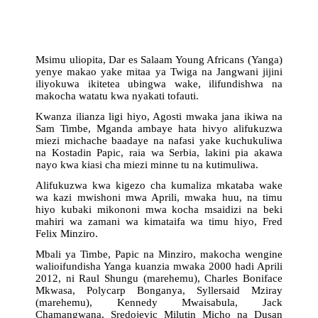
Atafukuzwa
Yanga
Kama
Timbe
Msimu uliopita, Dar es Salaam Young Africans (Yanga)
Au
yenye makao yake mitaa ya Twiga na Jangwani jijini
Papic?
iliyokuwa ikitetea ubingwa wake, ilifundishwa na
makocha watatu kwa nyakati tofauti.
Kwanza ilianza ligi hiyo, Agosti mwaka jana ikiwa na
Sam Timbe, Mganda ambaye hata hivyo alifukuzwa
miezi michache baadaye na nafasi yake kuchukuliwa
na Kostadin Papic, raia wa Serbia, lakini pia akawa
nayo kwa kiasi cha miezi minne tu na kutimuliwa.
Alifukuzwa kwa kigezo cha kumaliza mkataba wake
wa kazi mwishoni mwa Aprili, mwaka huu, na timu
hiyo kubaki mikononi mwa kocha msaidizi na beki
mahiri wa zamani wa kimataifa wa timu hiyo, Fred
Felix Minziro.
Mbali ya Timbe, Papic na Minziro, makocha wengine
walioifundisha Yanga kuanzia mwaka 2000 hadi Aprili
2012, ni Raul Shungu (marehemu), Charles Boniface
Mkwasa, Polycarp Bonganya, Syllersaid Mziray
(marehemu), Kennedy Mwaisabula, Jack
Chamangwana, Sredojevic Milutin Micho na Dusan