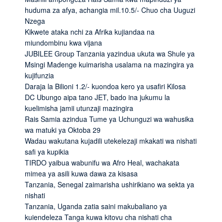
huduma za afya, achangia mil.10.5/- Chuo cha Uuguzi
Nzega
Kikwete ataka nchi za Afrika kujiandaa na
miundombinu kwa vijana
JUBILEE Group Tanzania yazindua ukuta wa Shule ya
Msingi Madenge kuimarisha usalama na mazingira ya
kujifunzia
Daraja la Bilioni 1.2/- kuondoa kero ya usafiri Kilosa
DC Ubungo aipa tano JET, bado ina jukumu la
kuelimisha jamii utunzaji mazingira
Rais Samia azindua Tume ya Uchunguzi wa wahusika
wa matuki ya Oktoba 29
Wadau wakutana kujadili utekelezaji mkakati wa nishati
safi ya kupikia
TIRDO yaibua wabunifu wa Afro Heal, wachakata
mimea ya asili kuwa dawa za kisasa
Tanzania, Senegal zaimarisha ushirikiano wa sekta ya
nishati
Tanzania, Uganda zatia saini makubaliano ya
kuiendeleza Tanga kuwa kitovu cha nishati cha