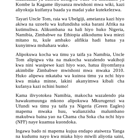
Kombe la Kagame iliyoanza mwishoni mwa wiki, kazi
aliyokuja kuifanya baada ya madai yake kutekelezwa.
Tayari Uncle Tom, raia wa Ubelgiji, ameianza kazi hiyo
akiwa na uzoefu wa kufundisha soka barani Afrika na
kutimuliwa. Alikumbana na hali hiyo huko Nigeria,
Namibia, Zimbabwe na Ethiopia alikodumu kwa miezi
mitano tu, kule ambako alifikia hadi hatua ya
kunyimwa mshahara wake.
Alipokuwa kocha wa timu ya taifa ya Namibia, Uncle
Tom alipigwa vita na makocha wazalendo wakihoji
kwa nini wasipewe kazi hiyo wao, hatua iliyomfanya
akimbilie Zimbabwe mwishoni mwa mwaka 2010.
Huko alipewa mkataba wa kuinoa timu ya nchi hiyo
kwa miaka minne, lakini akanyimwa kibali cha
kufanya kazi nchini humo!
Kama ilivyotokea Namibia, makocha wazalendo pia
hawakumuunga mkono alipokuwa Mkurugenzi wa
Ufundi wa timu ya taifa ya Nigeria (Green Eagles)
mapema mwaka huu, walianzisha malumbano
makubwa baina yao na Chama cha Soka cha nchi hiyo
(NFF) naye kuamua kuondoka.
Ingawa bado ni mapema kujua endapo ataiweza Yanga
na kudumu nayo kwa miaka hiyo miwili aliyotia saini,