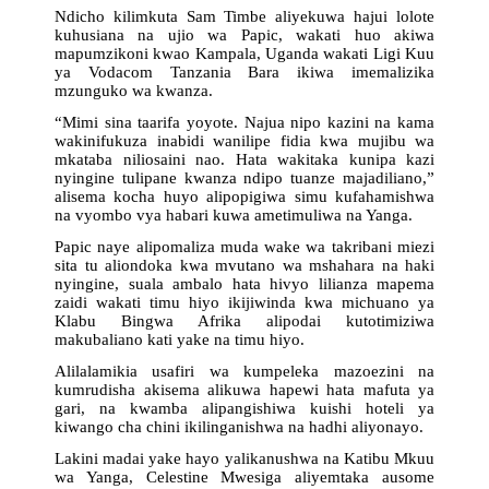
Ndicho kilimkuta Sam Timbe aliyekuwa hajui lolote
kuhusiana na ujio wa Papic, wakati huo akiwa
mapumzikoni kwao Kampala, Uganda wakati Ligi Kuu
ya Vodacom Tanzania Bara ikiwa imemalizika
mzunguko wa kwanza.
“Mimi sina taarifa yoyote. Najua nipo kazini na kama
wakinifukuza inabidi wanilipe fidia kwa mujibu wa
mkataba niliosaini nao. Hata wakitaka kunipa kazi
nyingine tulipane kwanza ndipo tuanze majadiliano,”
alisema kocha huyo alipopigiwa simu kufahamishwa
na vyombo vya habari kuwa ametimuliwa na Yanga.
Papic naye alipomaliza muda wake wa takribani miezi
sita tu aliondoka kwa mvutano wa mshahara na haki
nyingine, suala ambalo hata hivyo lilianza mapema
zaidi wakati timu hiyo ikijiwinda kwa michuano ya
Klabu Bingwa Afrika alipodai kutotimiziwa
makubaliano kati yake na timu hiyo.
Alilalamikia usafiri wa kumpeleka mazoezini na
kumrudisha akisema alikuwa hapewi hata mafuta ya
gari, na kwamba alipangishiwa kuishi hoteli ya
kiwango cha chini ikilinganishwa na hadhi aliyonayo.
Lakini madai yake hayo yalikanushwa na Katibu Mkuu
wa Yanga, Celestine Mwesiga aliyemtaka ausome