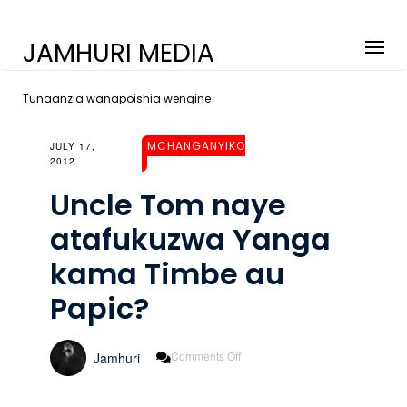
JAMHURI MEDIA
Tunaanzia wanapoishia wengine
MCHANGANYIKO
JULY 17,
2012
Uncle Tom naye
atafukuzwa Yanga
kama Timbe au
Papic?
On
Comments Off
Jamhuri
Uncle
Tom
Naye