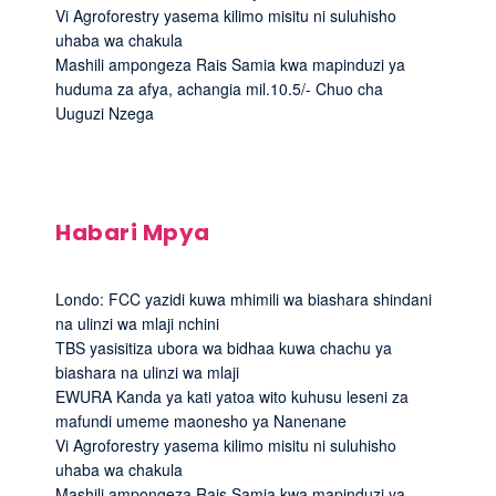
Vi Agroforestry yasema kilimo misitu ni suluhisho
uhaba wa chakula
Mashili ampongeza Rais Samia kwa mapinduzi ya
huduma za afya, achangia mil.10.5/- Chuo cha
Uuguzi Nzega
Habari Mpya
Londo: FCC yazidi kuwa mhimili wa biashara shindani
na ulinzi wa mlaji nchini
TBS yasisitiza ubora wa bidhaa kuwa chachu ya
biashara na ulinzi wa mlaji
EWURA Kanda ya kati yatoa wito kuhusu leseni za
mafundi umeme maonesho ya Nanenane
Vi Agroforestry yasema kilimo misitu ni suluhisho
uhaba wa chakula
Mashili ampongeza Rais Samia kwa mapinduzi ya