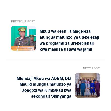
PREVIOUS POST
Mkuu wa Jeshi la Magereza
afungua mafunzo ya utekelezaji
wa programu za urekebishaji
kwa maafisa ustawi wa jamii
NEXT POST
Mtendaji Mkuu wa ADEM, Dkt
Maulid afungua mafunzo ya
Uongozi wa Kimkakati kwa
sekondari Shinyanga