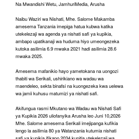
Lengo
Na Mwandishi Wetu, JamhuriMedia, Arusha
La
Nishati
Naibu Waziri wa Nishati, Mhe. Salome Makamba
Safi
Ya
amesema Tanzania imepiga hatua kubwa katika
Kupikia
utekelezaji wa agenda ya nishati safi ya kupikia,
La
ambapo upatikanaji wa huduma hiyo umeongezeka
2034
kutoka asilimia 6.9 mwaka 2021 hadi asilimia 28.6
–
Salome
mwaka 2025.
Amesema mafanikio hayo yametokana na uongozi
thabiti wa Serikali, ushirikiano wa wadau wa
maendeleo, sekta binafsi na kuongezeka kwa uelewa
wa jamii kuhusu matumizi ya nishati safi.
Akifungua rasmi Mkutano wa Wadau wa Nishati Safi
ya Kupikia 2026 uliofanyika Arusha leo Juni 10,2026
Mhe. Salome amesema Serikali imejipanga kufikia
lengo la asilimia 80 ya Watanzania kutumia nishati
safi ya kupikia ifikapo 2034 kupitia utekelezaji wa