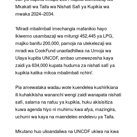
Mkakati wa Taifa wa Nishati Safi ya Kupikia wa
mwaka 2024–2034.
‘Miradi mbalimbali imechangia mafanikio hayo
ikiwemo usambazaji wa mitungi 452,445 ya LPG,
majiko banifu 200,000, pamoja na utekelezaji wa
mradi wa CookFund unaofadhiliwa na Umoja wa
Ulaya kupitia UNCDF, ambao umewezesha kaya
zaidi ya 634,000 kupata huduma za nishati safi ya
kupikia katika mikoa mbalimbali nchini’.
Pia amewataka wadau wote kuendelea kushirikiana
ili kuhakikisha wananchi wengi zaidi wanapata nishati
safi, salama na nafuu ya kupikia, huku akisisitiza
kuwa agenda hiyo ni muhimu kwa afya, mazingira,
uchumi wa kaya na maendeleo endelevu ya Taifa.
Mkutano huo ulioandaliwa na UNCDF ukiwa na kwa