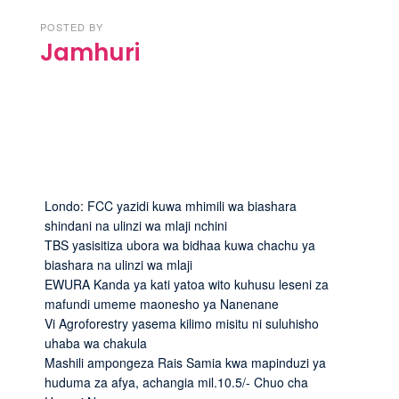
POSTED BY
Jamhuri
Londo: FCC yazidi kuwa mhimili wa biashara
shindani na ulinzi wa mlaji nchini
TBS yasisitiza ubora wa bidhaa kuwa chachu ya
biashara na ulinzi wa mlaji
EWURA Kanda ya kati yatoa wito kuhusu leseni za
mafundi umeme maonesho ya Nanenane
Vi Agroforestry yasema kilimo misitu ni suluhisho
uhaba wa chakula
Mashili ampongeza Rais Samia kwa mapinduzi ya
huduma za afya, achangia mil.10.5/- Chuo cha