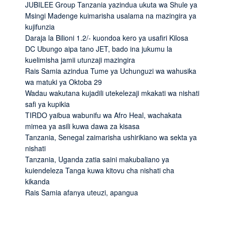
JUBILEE Group Tanzania yazindua ukuta wa Shule ya
Msingi Madenge kuimarisha usalama na mazingira ya
kujifunzia
Daraja la Bilioni 1.2/- kuondoa kero ya usafiri Kilosa
DC Ubungo aipa tano JET, bado ina jukumu la
kuelimisha jamii utunzaji mazingira
Rais Samia azindua Tume ya Uchunguzi wa wahusika
wa matuki ya Oktoba 29
Wadau wakutana kujadili utekelezaji mkakati wa nishati
safi ya kupikia
TIRDO yaibua wabunifu wa Afro Heal, wachakata
mimea ya asili kuwa dawa za kisasa
Tanzania, Senegal zaimarisha ushirikiano wa sekta ya
nishati
Tanzania, Uganda zatia saini makubaliano ya
kuiendeleza Tanga kuwa kitovu cha nishati cha
kikanda
Rais Samia afanya uteuzi, apangua