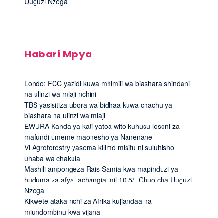
Uuguzi Nzega
Habari Mpya
Londo: FCC yazidi kuwa mhimili wa biashara shindani
na ulinzi wa mlaji nchini
TBS yasisitiza ubora wa bidhaa kuwa chachu ya
biashara na ulinzi wa mlaji
EWURA Kanda ya kati yatoa wito kuhusu leseni za
mafundi umeme maonesho ya Nanenane
Vi Agroforestry yasema kilimo misitu ni suluhisho
uhaba wa chakula
Mashili ampongeza Rais Samia kwa mapinduzi ya
huduma za afya, achangia mil.10.5/- Chuo cha Uuguzi
Nzega
Kikwete ataka nchi za Afrika kujiandaa na
miundombinu kwa vijana