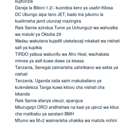
kujifunzia
Daraja la Bilioni 1.2/- kuondoa kero ya usafiri Kilosa
DC Ubungo aipa tano JET, bado ina jukumu la
kuelimisha jamii utunzaji mazingira
Rais Samia azindua Tume ya Uchunguzi wa wahusika
wa matuki ya Oktoba 29
Wadau wakutana kujadili utekelezaji mkakati wa nishati
safi ya kupikia
TIRDO yaibua wabunifu wa Afro Heal, wachakata
mimea ya asili kuwa dawa za kisasa
Tanzania, Senegal zaimarisha ushirikiano wa sekta ya
nishati
Tanzania, Uganda zatia saini makubaliano ya
kuiendeleza Tanga kuwa kitovu cha nishati cha
kikanda
Rais Samia afanya uteuzi, apangua
Mkurugejzi ORCI aridhishwa na kasi ya ujenzi wa kituo
cha matibabu ya saratani BMH
Mfumo wa M+2 waimarisha uhakika wa mafuta nchini