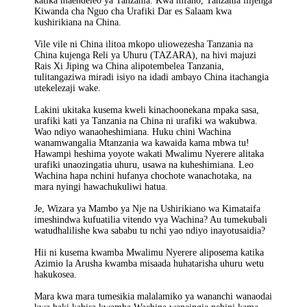
katika maendeleo ya Tanzania. Kwa mfano, Tanzania ilijenga
Kiwanda cha Nguo cha Urafiki Dar es Salaam kwa
kushirikiana na China.
Vile vile ni China ilitoa mkopo uliowezesha Tanzania na
China kujenga Reli ya Uhuru (TAZARA), na hivi majuzi
Rais Xi Jiping wa China alipotembelea Tanzania,
tulitangaziwa miradi isiyo na idadi ambayo China itachangia
utekelezaji wake.
Lakini ukitaka kusema kweli kinachoonekana mpaka sasa,
urafiki kati ya Tanzania na China ni urafiki wa wakubwa.
Wao ndiyo wanaoheshimiana. Huku chini Wachina
wanamwangalia Mtanzania wa kawaida kama mbwa tu!
Hawampi heshima yoyote wakati Mwalimu Nyerere alitaka
urafiki unaozingatia uhuru, usawa na kuheshimiana. Leo
Wachina hapa nchini hufanya chochote wanachotaka, na
mara nyingi hawachukuliwi hatua.
Je, Wizara ya Mambo ya Nje na Ushirikiano wa Kimataifa
imeshindwa kufuatilia vitendo vya Wachina? Au tumekubali
watudhalilishe kwa sababu tu nchi yao ndiyo inayotusaidia?
Hii ni kusema kwamba Mwalimu Nyerere aliposema katika
Azimio la Arusha kwamba misaada huhatarisha uhuru wetu
hakukosea.
Mara kwa mara tumesikia malalamiko ya wananchi wanaodai