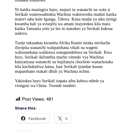
misaada mikubwa?
Ni katika mazingira hayo, majuzi tu wananchi na wala si
Serikali wamewashtukia Wachina wakitorosha madini katika
malori saba kule Igunga, Tabora. Kuna madai ya siku nyingi
kwamba hali ya uvunjifu wa amani inayotokea kila mara
katika Tanzania yetu ya leo ni matokeo ya Serikali kukosa
usikivu.
Tusije tukasahau kwamba Afrika Kusini miaka michache
iliyopita wananchi walipambana vikali na wageni
walioonekana walikuwa wanapendelewa na Serikali. Kwa
hiyo, Serikali ikifumbia macho vitendo vya Wachina
kunyanyasa wananchi na kujifanyia chochote wanachotaka
bila kuchukuliwa hatua, basi Serikali ijiandae kuona
mapambano makali dhidi ya Wachina nchini.
Yakitokea hayo Serikali itapata aibu kubwa mbele ya
viongozi wa China. Twende tusubiri.
Post Views:
481
Share this:
Facebook
X