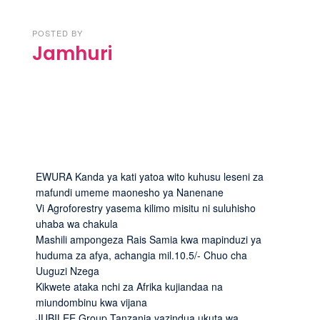
POSTED BY
Jamhuri
EWURA Kanda ya kati yatoa wito kuhusu leseni za
mafundi umeme maonesho ya Nanenane
Vi Agroforestry yasema kilimo misitu ni suluhisho
uhaba wa chakula
Mashili ampongeza Rais Samia kwa mapinduzi ya
huduma za afya, achangia mil.10.5/- Chuo cha
Uuguzi Nzega
Kikwete ataka nchi za Afrika kujiandaa na
miundombinu kwa vijana
JUBILEE Group Tanzania yazindua ukuta wa