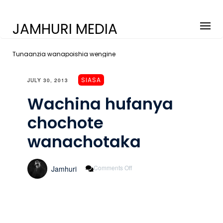
JAMHURI MEDIA
Tunaanzia wanapoishia wengine
SIASA
JULY 30, 2013
Wachina hufanya
chochote
wanachotaka
On
Comments Off
Jamhuri
Wachina
Hufanya
Chochote
Wanachotaka