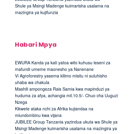
Shule ya Msingi Madenge kuimarisha usalama na
mazingira ya kujifunzia
Habari Mpya
EWURA Kanda ya kati yatoa wito kuhusu leseni za
mafundi umeme maonesho ya Nanenane
Vi Agroforestry yasema kilimo misitu ni suluhisho
uhaba wa chakula
Mashili ampongeza Rais Samia kwa mapinduzi ya
huduma za afya, achangia mil.10.5/- Chuo cha Uuguzi
Nzega
Kikwete ataka nchi za Afrika kujiandaa na
miundombinu kwa vijana
JUBILEE Group Tanzania yazindua ukuta wa Shule ya
Msingi Madenge kuimarisha usalama na mazingira ya