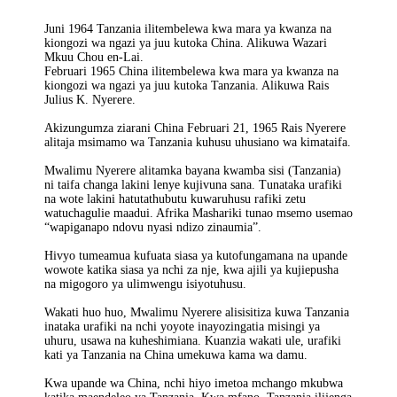
Juni 1964 Tanzania ilitembelewa kwa mara ya kwanza na
kiongozi wa ngazi ya juu kutoka China. Alikuwa Wazari
Mkuu Chou en-Lai.
Februari 1965 China ilitembelewa kwa mara ya kwanza na
kiongozi wa ngazi ya juu kutoka Tanzania. Alikuwa Rais
Julius K. Nyerere.
Akizungumza ziarani China Februari 21, 1965 Rais Nyerere
alitaja msimamo wa Tanzania kuhusu uhusiano wa kimataifa.
Mwalimu Nyerere alitamka bayana kwamba sisi (Tanzania)
ni taifa changa lakini lenye kujivuna sana. Tunataka urafiki
na wote lakini hatutathubutu kuwaruhusu rafiki zetu
watuchagulie maadui. Afrika Mashariki tunao msemo usemao
“wapiganapo ndovu nyasi ndizo zinaumia”.
Hivyo tumeamua kufuata siasa ya kutofungamana na upande
wowote katika siasa ya nchi za nje, kwa ajili ya kujiepusha
na migogoro ya ulimwengu isiyotuhusu.
Wakati huo huo, Mwalimu Nyerere alisisitiza kuwa Tanzania
inataka urafiki na nchi yoyote inayozingatia misingi ya
uhuru, usawa na kuheshimiana. Kuanzia wakati ule, urafiki
kati ya Tanzania na China umekuwa kama wa damu.
Kwa upande wa China, nchi hiyo imetoa mchango mkubwa