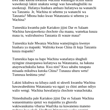
kwa haki kabisa kwamba Wachina wanaingia nchini kama
wawekezaji lakini unakuta wengi wao hawashughuliki na
uwekezaji. Hufanya biashara ambazo hufanywa na wananchi
wa Tanzania. Je, Wachina ni sehemu ya wananchi wa
Tanzania? Mbona huko kwao Watanzania si sehemu ya
Wachina?
Tumesikia kwamba pale Kariakoo jijini Dar es Salaam
Wachina hawajawekeza chochote cha maana, wamekaa kuuza
maua tu, waliruhusiwa Tanzania ili wauze maua?
Tumesikia kule Mwanza Wachina wamejiingiza kwenye
biashara ya mapanki. Walitoka kwao China ili kuja Tanzania
kuuza mapanki?
Tumesikia hapa na hapo Wachina wanafanya shughuli
nyingine zinazopaswa kufanywa na Watanzania, na hakuna
anayewachukulia hatua. Kwa nini? Kwa sababu tunapata
misaada mikubwa kutoka China? Tunauza uhuru wetu!
Tumeuza heshima yetu!
Lakini kikubwa na kibaya zaidi ni ukweli kwamba Wachina
hawawaheshimu Watanzania wa ngazi ya chini ambao ndiyo
walio wengi. Wachina huwafanyia chochote wanachotaka.
Nimeshuhudia pale Kariakoo jijini Dar es Salaam Wachina
wanaosimamia ujenzi wa majumba ya ghorofa
wakiwasukuma vibarua Waafrika na kuwanenea maneno