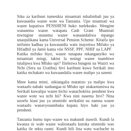
Kutimia
(1)
Siku za karibuni tumesikia misamiati mbalimbali juu ya
kuwasaidia wazee wote wa Tanzania. Upo msamiati wa
wazee kupatiwa PENSHENI huko tuelekeako. Wengine
wanasema wazee watapata Cash Grant. Msamiati
mwingine unasema wazee wanaandaliwa mpango
unaojulikana kama Universal Pension Scheme. Kitaifa ipo
mifumo kadhaa ya kuwasaidia watu inayoitwa Mifuko ya
HifadhiI ya Jamii kama vile NSSF, PPF, NHIF na LAPF.
Katika mifuko hiyo, wazee tunapata mkanganyiko wa
misamiati mingi, lakini la msingi wazee tuambiwe
tutalipwa kwa Mfuko upi? Ilielezwa bungeni na Waziri wa
Nchi (Sera na Uratibu) hivi karibuni kuwa Serikali imo
katika mchakato wa kuwaandalia wazee malipo ya uzeeni.
Mzee kama mimi, nikiangalia matatizo ya malipo kwa
wastaafu nabaki nashangaa ni Mfuko upi utakaotumiwa na
Serikali kuwalipa wazee hicho wanachokiita pensheni kwa
wazee wote wa nchi hii? Kwa nini nasema hivi? Nina
uzoefu kiasi juu ya utumishi serikalini na namna wazee
wastaafu wanavyosumbuka kupata hiyo haki yao ya
pensheni.
Tanzania humu tupo wazee wa makundi mawili. Kundi la
kwanza ni wale wazee waliostaafu kutoka utumishi wao
katika ile sekta rasmi. Kundi hili lina watu wachache tu