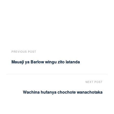
PREVIOUS POST
Mauaji ya Barlow wingu zito latanda
NEXT POST
Wachina hufanya chochote wanachotaka