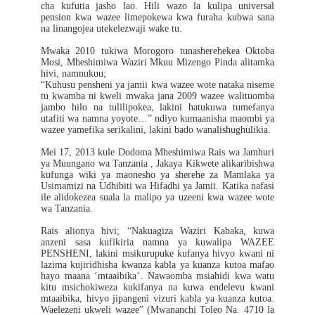
cha kufutia jasho lao. Hili wazo la kulipa universal
pension kwa wazee limepokewa kwa furaha kubwa sana
na linangojea utekelezwaji wake tu.
Mwaka 2010 tukiwa Morogoro tunasherehekea Oktoba
Mosi, Mheshimiwa Waziri Mkuu Mizengo Pinda alitamka
hivi, namnukuu;
“Kuhusu pensheni ya jamii kwa wazee wote nataka niseme
tu kwamba ni kweli mwaka jana 2009 wazee walituomba
jambo hilo na tulilipokea, lakini hatukuwa tumefanya
utafiti wa namna yoyote…” ndiyo kumaanisha maombi ya
wazee yamefika serikalini, lakini bado wanalishughulikia.
Mei 17, 2013 kule Dodoma Mheshimiwa Rais wa Jamhuri
ya Muungano wa Tanzania , Jakaya Kikwete alikaribishwa
kufunga wiki ya maonesho ya sherehe za Mamlaka ya
Usimamizi na Udhibiti wa Hifadhi ya Jamii. Katika nafasi
ile alidokezea suala la malipo ya uzeeni kwa wazee wote
wa Tanzania.
Rais alionya hivi; “Nakuagiza Waziri Kabaka, kuwa
anzeni sasa kufikiria namna ya kuwalipa WAZEE
PENSHENI, lakini msikurupuke kufanya hivyo kwani ni
lazima kujiridhisha kwanza kabla ya kuanza kutoa mafao
hayo maana ‘mtaaibika’. Nawaomba msiahidi kwa watu
kitu msichokiweza kukifanya na kuwa endelevu kwani
mtaaibika, hivyo jipangeni vizuri kabla ya kuanza kutoa.
Waelezeni ukweli wazee” (Mwananchi Toleo Na. 4710 la