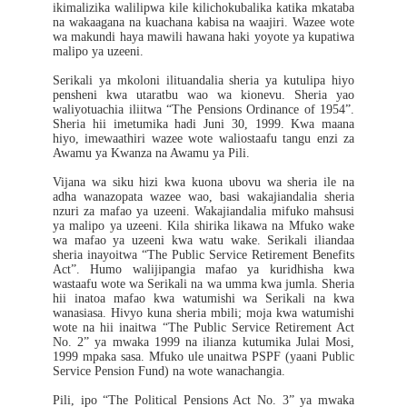
ikimalizika walilipwa kile kilichokubalika katika mkataba
na wakaagana na kuachana kabisa na waajiri. Wazee wote
wa makundi haya mawili hawana haki yoyote ya kupatiwa
malipo ya uzeeni.
Serikali ya mkoloni ilituandalia sheria ya kutulipa hiyo
pensheni kwa utaratbu wao wa kionevu. Sheria yao
waliyotuachia iliitwa “The Pensions Ordinance of 1954”.
Sheria hii imetumika hadi Juni 30, 1999. Kwa maana
hiyo, imewaathiri wazee wote waliostaafu tangu enzi za
Awamu ya Kwanza na Awamu ya Pili.
Vijana wa siku hizi kwa kuona ubovu wa sheria ile na
adha wanazopata wazee wao, basi wakajiandalia sheria
nzuri za mafao ya uzeeni. Wakajiandalia mifuko mahsusi
ya malipo ya uzeeni. Kila shirika likawa na Mfuko wake
wa mafao ya uzeeni kwa watu wake. Serikali iliandaa
sheria inayoitwa “The Public Service Retirement Benefits
Act”. Humo walijipangia mafao ya kuridhisha kwa
wastaafu wote wa Serikali na wa umma kwa jumla. Sheria
hii inatoa mafao kwa watumishi wa Serikali na kwa
wanasiasa. Hivyo kuna sheria mbili; moja kwa watumishi
wote na hii inaitwa “The Public Service Retirement Act
No. 2” ya mwaka 1999 na ilianza kutumika Julai Mosi,
1999 mpaka sasa. Mfuko ule unaitwa PSPF (yaani Public
Service Pension Fund) na wote wanachangia.
Pili, ipo “The Political Pensions Act No. 3” ya mwaka