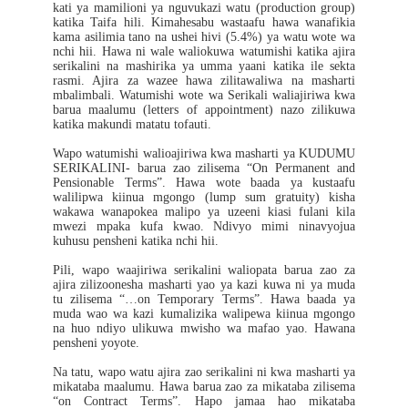
kati ya mamilioni ya nguvukazi watu (production group)
katika Taifa hili. Kimahesabu wastaafu hawa wanafikia
kama asilimia tano na ushei hivi (5.4%) ya watu wote wa
nchi hii. Hawa ni wale waliokuwa watumishi katika ajira
serikalini na mashirika ya umma yaani katika ile sekta
rasmi. Ajira za wazee hawa zilitawaliwa na masharti
mbalimbali. Watumishi wote wa Serikali waliajiriwa kwa
barua maalumu (letters of appointment) nazo zilikuwa
katika makundi matatu tofauti.
Wapo watumishi walioajiriwa kwa masharti ya KUDUMU
SERIKALINI- barua zao zilisema “On Permanent and
Pensionable Terms”. Hawa wote baada ya kustaafu
walilipwa kiinua mgongo (lump sum gratuity) kisha
wakawa wanapokea malipo ya uzeeni kiasi fulani kila
mwezi mpaka kufa kwao. Ndivyo mimi ninavyojua
kuhusu pensheni katika nchi hii.
Pili, wapo waajiriwa serikalini waliopata barua zao za
ajira zilizoonesha masharti yao ya kazi kuwa ni ya muda
tu zilisema “…on Temporary Terms”. Hawa baada ya
muda wao wa kazi kumalizika walipewa kiinua mgongo
na huo ndiyo ulikuwa mwisho wa mafao yao. Hawana
pensheni yoyote.
Na tatu, wapo watu ajira zao serikalini ni kwa masharti ya
mikataba maalumu. Hawa barua zao za mikataba zilisema
“on Contract Terms”. Hapo jamaa hao mikataba