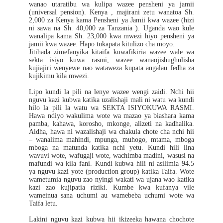
wanao utaratibu wa kulipa wazee pensheni ya jamii
(universal pension). Kenya , majirani zetu wanatoa Sh.
2,000 za Kenya kama Pensheni ya Jamii kwa wazee (hizi
ni sawa na Sh. 40,000 za Tanzania ). Uganda wao kule
wanalipa kama Sh. 23,000 kwa mwezi hiyo pensheni ya
jamii kwa wazee. Hapo tukapata kitulizo cha moyo.
Jitihada zimefanyika kitaifa kuwafikiria wazee wale wa
sekta isiyo kuwa rasmi, wazee wanaojishughulisha
kujiajiri wenyewe nao wataweza kupata angalau fedha za
kujikimu kila mwezi.
Lipo kundi la pili na lenye wazee wengi zaidi. Nchi hii
nguvu kazi kubwa katika uzalishaji mali ni watu wa kundi
hilo la pili la watu wa SEKTA ISIYOKUWA RASMI.
Hawa ndiyo wakulima wote wa mazao ya biashara kama
pamba, kahawa, korosho, mkonge, alizeti na kadhalika.
Aidha, hawa ni wazalishaji wa chakula chote cha nchi hii
– wanalima mahindi, mpunga, muhogo, mtama, mboga
mboga na matunda katika nchi yetu. Kundi hili lina
wavuvi wote, wafugaji wote, wachimba madini, wasusi na
mafundi wa kila fani. Kundi kubwa hili ni asilimia 94.5
ya nguvu kazi yote (production group) katika Taifa. Wote
wametumia nguvu zao nyingi wakati wa ujana wao katika
kazi zao kujipatia riziki. Kumbe kwa kufanya vile
wameinua sana uchumi au wamebeba uchumi wote wa
Taifa letu.
Lakini nguvu kazi kubwa hii ikizeeka hawana chochote