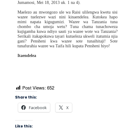
Jumamosi, Mei 18, 2013 uk. 1 na 4).
Maelezo au mwongozo ule wa Raisi ulilengwa kwetu sisi
wazee tuelezwe wazi nini kinaendelea. Kutokea hapo
mimi napata kigugumizi. Wazee wa Tanzania tuna
chombo cha umoja wetu? Tuna chama tunachoweza
kujigamba kuwa ndiyo sauti ya wazee wote wa Tanzania?
Serikali itakapokuwa tayari kutueleza ukweli itatumia njia
gani? Pensheni kwa wazee sote tunaihitaji! Sote
tunafurahia wazee wa Taifa hili kupata Pensheni hiyo!
Itaendelea
Post Views:
652
Share this:
Facebook
X
Like this: