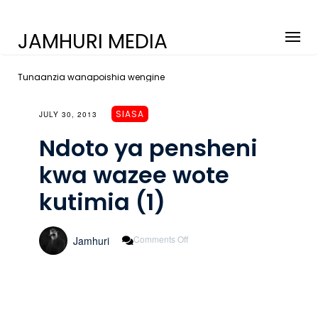
JAMHURI MEDIA
Tunaanzia wanapoishia wengine
SIASA
JULY 30, 2013
Ndoto ya pensheni
kwa wazee wote
kutimia (1)
On
Comments Off
Jamhuri
Ndoto
Ya
Pensheni
Kwa
Wazee
Wote