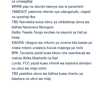
za umwagiliaji
WRRB yaja na ubunifu kwenye zao la parachichi
TAMESOT yakemea vitendo vya udanganyifu, utapeli
na uposhaji tiba
TBS Yaendelea kutoa elimu ya uthibitishaji ubora wa
bidhaa Nanenane Morogoro
Katibu Tawala Tanga avutiwa na sayansi ya hali ya
hewa
EWURA: Ukaguzi wa mifumo ya umeme kila baada ya
miaka mitano unaweza kuzuia majanga ya moto
BPA: Tanzania yazidi kuwa kitovu cha usambazaji wa
mafuta Afrika Mashariki na Kati
Londo: FCC yazidi kuwa mhimili wa biashara shindani
na ulinzi wa mlaji nchini
TBS yasisitiza ubora wa bidhaa kuwa chachu ya
biashara na ulinzi wa mlaji