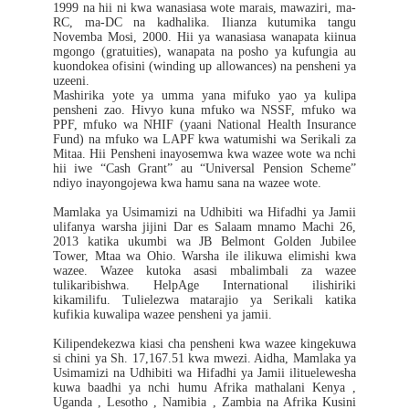
1999 na hii ni kwa wanasiasa wote marais, mawaziri, ma-
RC, ma-DC na kadhalika. Ilianza kutumika tangu
Novemba Mosi, 2000. Hii ya wanasiasa wanapata kiinua
mgongo (gratuities), wanapata na posho ya kufungia au
kuondokea ofisini (winding up allowances) na pensheni ya
uzeeni.
Mashirika yote ya umma yana mifuko yao ya kulipa
pensheni zao. Hivyo kuna mfuko wa NSSF, mfuko wa
PPF, mfuko wa NHIF (yaani National Health Insurance
Fund) na mfuko wa LAPF kwa watumishi wa Serikali za
Mitaa. Hii Pensheni inayosemwa kwa wazee wote wa nchi
hii iwe “Cash Grant” au “Universal Pension Scheme”
ndiyo inayongojewa kwa hamu sana na wazee wote.
Mamlaka ya Usimamizi na Udhibiti wa Hifadhi ya Jamii
ulifanya warsha jijini Dar es Salaam mnamo Machi 26,
2013 katika ukumbi wa JB Belmont Golden Jubilee
Tower, Mtaa wa Ohio. Warsha ile ilikuwa elimishi kwa
wazee. Wazee kutoka asasi mbalimbali za wazee
tulikaribishwa. HelpAge International ilishiriki
kikamilifu. Tulielezwa matarajio ya Serikali katika
kufikia kuwalipa wazee pensheni ya jamii.
Kilipendekezwa kiasi cha pensheni kwa wazee kingekuwa
si chini ya Sh. 17,167.51 kwa mwezi. Aidha, Mamlaka ya
Usimamizi na Udhibiti wa Hifadhi ya Jamii ilituelewesha
kuwa baadhi ya nchi humu Afrika mathalani Kenya ,
Uganda , Lesotho , Namibia , Zambia na Afrika Kusini