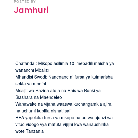
POSTED BY
Jamhuri
Chatanda : Mikopo asilimia 10 imebadili maisha ya
wananchi Mbalizi
Mhandisi Swedi: Nanenane ni fursa ya kuimarisha
sekta ya madini
Msajili wa Hazina ateta na Rais wa Benki ya
Biashara na Maendeleo
Wanawake na vijana waaswa kuchangamkia ajira
na uchumi kupitia nishati safi
REA yapeleka fursa ya mkopo nafuu wa ujenzi wa
vituo vidogo vya mafuta vijijini kwa wanaushirika
wote Tanzania