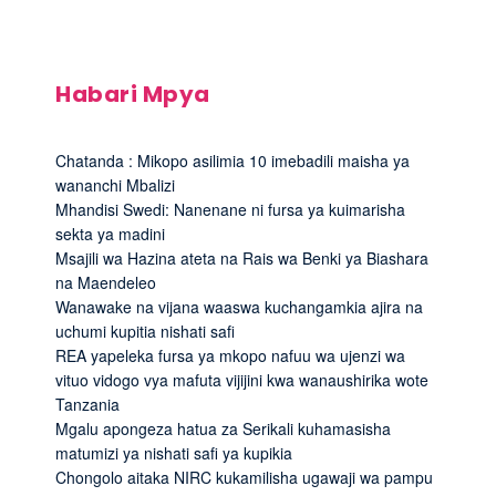
Habari Mpya
Chatanda : Mikopo asilimia 10 imebadili maisha ya
wananchi Mbalizi
Mhandisi Swedi: Nanenane ni fursa ya kuimarisha
sekta ya madini
Msajili wa Hazina ateta na Rais wa Benki ya Biashara
na Maendeleo
Wanawake na vijana waaswa kuchangamkia ajira na
uchumi kupitia nishati safi
REA yapeleka fursa ya mkopo nafuu wa ujenzi wa
vituo vidogo vya mafuta vijijini kwa wanaushirika wote
Tanzania
Mgalu apongeza hatua za Serikali kuhamasisha
matumizi ya nishati safi ya kupikia
Chongolo aitaka NIRC kukamilisha ugawaji wa pampu