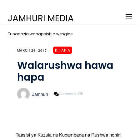
JAMHURI MEDIA
Tunaanzia wanapoishia wengine
KITAIFA
MARCH 24, 2015
Walarushwa hawa
hapa
On
Comments Off
Jamhuri
Walarushwa
Hawa
Hapa
Taasisi ya Kuzuia na Kupambana na Rushwa nchini