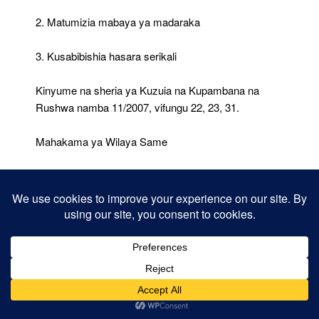
2. Matumizia mabaya ya madaraka
3. Kusabibishia hasara serikali
Kinyume na sheria ya Kuzuia na Kupambana na
Rushwa namba 11/2007, vifungu 22, 23, 31.
Mahakama ya Wilaya Same
Tarehe ya hukumu: 26/5/2014
Adhabu: Kifungo cha miaka miwili jela au kulipa faini
ya Sh 2,000,000.
38: Fimbo Fahamuel Mtango