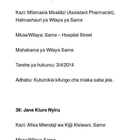
Kazi: Mfamasia Msaidizi (Assistant Pharmacist),
Halmashauri ya Wilaya ya Same
Mkoa/Wilaya: Same – Hospital Street
Mahakama ya Wilaya Same
Tarehe ya hukumu: 3/4/2014
Adhabu: Kutumikia kifungo cha miaka saba jela.
36: Jane Kiure Nyiru
Kazi: Afisa Mtendaji wa Kijiji Kisiwani, Same
Mkoa/Wilaya Same