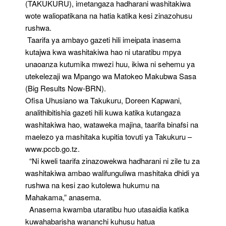
(TAKUKURU), imetangaza hadharani washitakiwa
wote waliopatikana na hatia katika kesi zinazohusu
rushwa.
Taarifa ya ambayo gazeti hili imeipata inasema
kutajwa kwa washitakiwa hao ni utaratibu mpya
unaoanza kutumika mwezi huu, ikiwa ni sehemu ya
utekelezaji wa Mpango wa Matokeo Makubwa Sasa
(Big Results Now-BRN).
Ofisa Uhusiano wa Takukuru, Doreen Kapwani,
analithibitishia gazeti hili kuwa katika kutangaza
washitakiwa hao, wataweka majina, taarifa binafsi na
maelezo ya mashitaka kupitia tovuti ya Takukuru –
www.pccb.go.tz.
“Ni kweli taarifa zinazowekwa hadharani ni zile tu za
washitakiwa ambao walifunguliwa mashitaka dhidi ya
rushwa na kesi zao kutolewa hukumu na
Mahakama,” anasema.
Anasema kwamba utaratibu huo utasaidia katika
kuwahabarisha wananchi kuhusu hatua