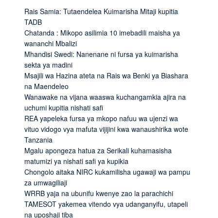
Rais Samia: Tutaendelea Kuimarisha Mitaji kupitia
TADB
Chatanda : Mikopo asilimia 10 imebadili maisha ya
wananchi Mbalizi
Mhandisi Swedi: Nanenane ni fursa ya kuimarisha
sekta ya madini
Msajili wa Hazina ateta na Rais wa Benki ya Biashara
na Maendeleo
Wanawake na vijana waaswa kuchangamkia ajira na
uchumi kupitia nishati safi
REA yapeleka fursa ya mkopo nafuu wa ujenzi wa
vituo vidogo vya mafuta vijijini kwa wanaushirika wote
Tanzania
Mgalu apongeza hatua za Serikali kuhamasisha
matumizi ya nishati safi ya kupikia
Chongolo aitaka NIRC kukamilisha ugawaji wa pampu
za umwagiliaji
WRRB yaja na ubunifu kwenye zao la parachichi
TAMESOT yakemea vitendo vya udanganyifu, utapeli
na uposhaji tiba