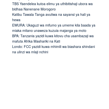
TBS Yaendelea kutoa elimu ya uthibitishaji ubora wa
bidhaa Nanenane Morogoro
Katibu Tawala Tanga avutiwa na sayansi ya hali ya
hewa
EWURA: Ukaguzi wa mifumo ya umeme kila baada ya
miaka mitano unaweza kuzuia majanga ya moto
BPA: Tanzania yazidi kuwa kitovu cha usambazaji wa
mafuta Afrika Mashariki na Kati
Londo: FCC yazidi kuwa mhimili wa biashara shindani
na ulinzi wa mlaji nchini