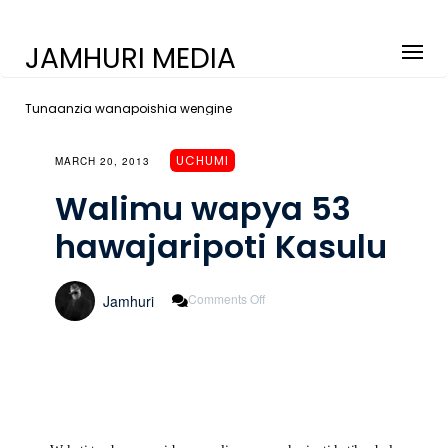
JAMHURI MEDIA
Tunaanzia wanapoishia wengine
UCHUMI
MARCH 20, 2013
Walimu wapya 53
hawajaripoti Kasulu
On
Comments Off
Jamhuri
Walimu
Wapya
53
Hawajaripoti
Kasulu