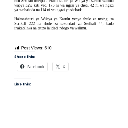
huu Serikali imeipatia Halmashauri ya Wilaya ya Kasulu walimu
wapya 329, kati yao, 173 ni wa ngazi ya cheti, 42 ni wa ngazi
ya stashahada na 114 ni wa ngazi ya shahada.
Halmashauri ya Wilaya ya Kasulu yenye shule za msingi za
Serikali 222 na shule za sekondari za Serikali 44, bado
inakabiliwa na tatizo la idadi ndogo ya walimu.
Post Views:
610
Share this:
Facebook
X
Like this: