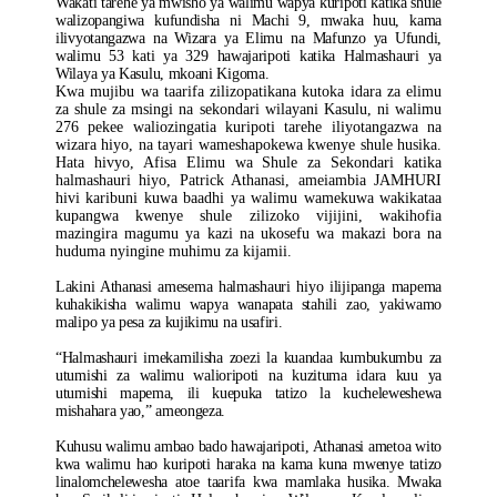
Wakati tarehe ya mwisho ya walimu wapya kuripoti katika shule
walizopangiwa kufundisha ni Machi 9, mwaka huu, kama
ilivyotangazwa na Wizara ya Elimu na Mafunzo ya Ufundi,
walimu 53 kati ya 329 hawajaripoti katika Halmashauri ya
Wilaya ya Kasulu, mkoani Kigoma.
Kwa mujibu wa taarifa zilizopatikana kutoka idara za elimu
za shule za msingi na sekondari wilayani Kasulu, ni walimu
276 pekee waliozingatia kuripoti tarehe iliyotangazwa na
wizara hiyo, na tayari wameshapokewa kwenye shule husika.
Hata hivyo, Afisa Elimu wa Shule za Sekondari katika
halmashauri hiyo, Patrick Athanasi, ameiambia JAMHURI
hivi karibuni kuwa baadhi ya walimu wamekuwa wakikataa
kupangwa kwenye shule zilizoko vijijini, wakihofia
mazingira magumu ya kazi na ukosefu wa makazi bora na
huduma nyingine muhimu za kijamii.
Lakini Athanasi amesema halmashauri hiyo ilijipanga mapema
kuhakikisha walimu wapya wanapata stahili zao, yakiwamo
malipo ya pesa za kujikimu na usafiri.
“Halmashauri imekamilisha zoezi la kuandaa kumbukumbu za
utumishi za walimu walioripoti na kuzituma idara kuu ya
utumishi mapema, ili kuepuka tatizo la kucheleweshewa
mishahara yao,” ameongeza.
Kuhusu walimu ambao bado hawajaripoti, Athanasi ametoa wito
kwa walimu hao kuripoti haraka na kama kuna mwenye tatizo
linalomchelewesha atoe taarifa kwa mamlaka husika. Mwaka