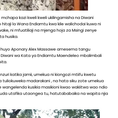
chapa kazi kweli kweli ukilingamisha na Diwani
 hitaji la Wana Endiamtu kwa kile walichodai kuwa ni
, ni mfuatiliaji na mjenga hoja za Msingi zenye
a husika.
i huyo Aponary Alex Massawe amesema tangu
 Diwani wa Kata ya Endiamtu Maendeleo mbalimbali
ita.
ri katika jamii, umekua ni kiongozi mtiifu kwetu
 tuliokuweka madarakani , na hata siku zote umekua
e wangelenda kusikia masikioni kwao wakiitwa wao ndio
uda utafika utaongea tu, hatutababaika na wapita njia