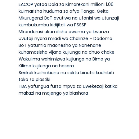
EACOP yatoa Dola za Kimarekani milioni 1.06
kuimarisha huduma za afya Tanga, Geita
Mkurugenzi BoT avutiwa na ufanisi wa utunzaji
kumbukumbu kidijitali wa PSSSF
Mkandarasi akamilisha awamu ya kwanza
uvutaji nyara mradi wa Chalinze – Dodoma
BoT yatumia maonesho ya Nanenane
kuhamasisha vijana kujiunga na chuo chake
Wakulima wahimizwa kujiunga na Bima ya
Kilimo kujikinga na hasara
Serikali kushirikiana na sekta binafsi kudhibiti
taka za plastiki
TBA yafungua fursa mpya za uwekezaji katika
makazi na majengo ya biashara