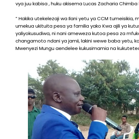
vya juu kabisa , huku akisema Lucas Zacharia Chimba 
” Hakika utekelezaji wa Ilani yetu ya CCM tumeisikia, 
umekua ukituita pesa ya familia yako Kwa ajili ya kutu
yaliyokusudiwa, ni nani ameweza kutoa pesa za mfukon
changamoto ndani ya jamii, lakini wewe baba yetu, 
Mwenyezi Mungu aendelee kukusimamia na kukutetea