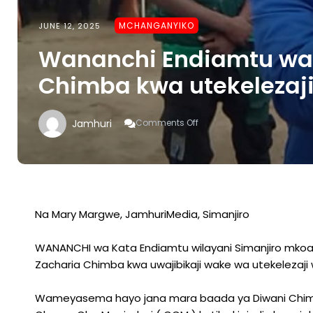
MCHANGANYIKO
JUNE 12, 2025
Wananchi Endiamtu wa
Chimba kwa utekelezaji 
On
Jamhuri
Comments Off
Wananchi
Endiamtu
Wampa
Tano
Diwani
Chimba
Kwa
Na Mary Margwe, JamhuriMedia, Simanjiro
Utekelezaji
Ilani
WANANCHI wa Kata Endiamtu wilayani Simanjiro mko
Ya
CCM
Zacharia Chimba kwa uwajibikaji wake wa utekelezaji w
Kikamilifu
Wameyasema hayo jana mara baada ya Diwani Chimba