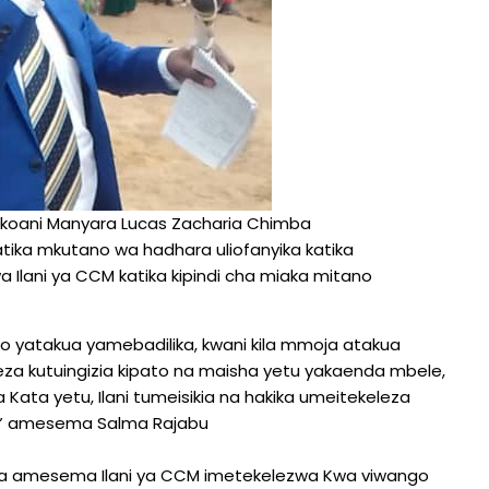
 Mkoani Manyara Lucas Zacharia Chimba
ika mkutano wa hadhara uliofanyika katika
a Ilani ya CCM katika kipindi cha miaka mitano
ayo yatakua yamebadilika, kwani kila mmoja atakua
eza kutuingizia kipato na maisha yetu yakaenda mbele,
ata yetu, Ilani tumeisikia na hakika umeitekeleza
ivu” amesema Salma Rajabu
ta amesema Ilani ya CCM imetekelezwa Kwa viwango