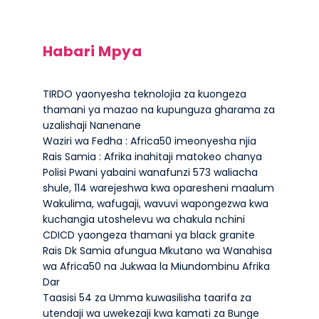
Habari Mpya
TIRDO yaonyesha teknolojia za kuongeza
thamani ya mazao na kupunguza gharama za
uzalishaji Nanenane
Waziri wa Fedha : Africa50 imeonyesha njia
Rais Samia : Afrika inahitaji matokeo chanya
Polisi Pwani yabaini wanafunzi 573 waliacha
shule, 114 warejeshwa kwa oparesheni maalum
Wakulima, wafugaji, wavuvi wapongezwa kwa
kuchangia utoshelevu wa chakula nchini
CDICD yaongeza thamani ya black granite
Rais Dk Samia afungua Mkutano wa Wanahisa
wa Africa50 na Jukwaa la Miundombinu Afrika
Dar
Taasisi 54 za Umma kuwasilisha taarifa za
utendaji wa uwekezaji kwa kamati za Bunge