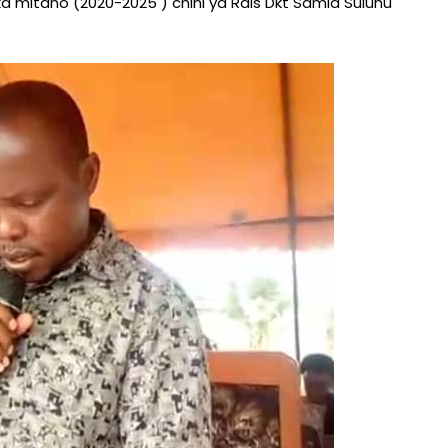
a mitano (2020-2025 ) chini ya Rais Dkt Samia Suluhu