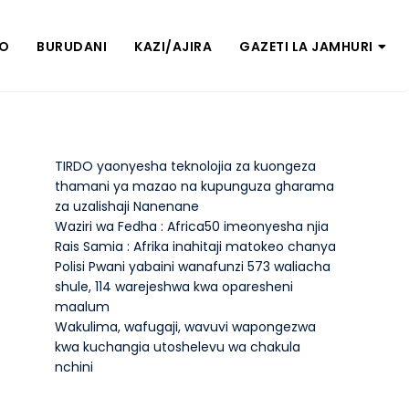
ZO
BURUDANI
KAZI/AJIRA
GAZETI LA JAMHURI
TIRDO yaonyesha teknolojia za kuongeza
thamani ya mazao na kupunguza gharama
za uzalishaji Nanenane
Waziri wa Fedha : Africa50 imeonyesha njia
Rais Samia : Afrika inahitaji matokeo chanya
Polisi Pwani yabaini wanafunzi 573 waliacha
shule, 114 warejeshwa kwa oparesheni
maalum
Wakulima, wafugaji, wavuvi wapongezwa
kwa kuchangia utoshelevu wa chakula
nchini