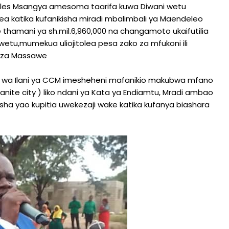
rles Msangya amesoma taarifa kuwa Diwani wetu
a katika kufanikisha miradi mbalimbali ya Maendeleo
amani ya sh.mil.6,960,000 na changamoto ukaifutilia
wetu,mumekua uliojitolea pesa zako za mfukoni ili
geza Massawe
i wa Ilani ya CCM imesheheni mafanikio makubwa mfano
anite city ) liko ndani ya Kata ya Endiamtu, Mradi ambao
ha yao kupitia uwekezaji wake katika kufanya biashara