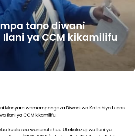
mpa tano diwani
Ilani ya CCM kikamilifu
ani Manyara wamempongeza Diwani wa Kata hiyo Lucas
a Ilani ya CCM kikamilifu.
 kuelezea wananchi hao Utekelezaji wa Ilani ya