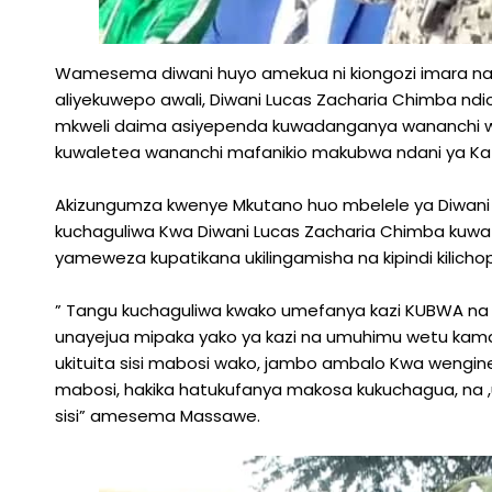
Wamesema diwani huyo amekua ni kiongozi imara na m
aliyekuwepo awali, Diwani Lucas Zacharia Chimba ndio
mkweli daima asiyependa kuwadanganya wananchi wake
kuwaletea wananchi mafanikio makubwa ndani ya Kat
Akizungumza kwenye Mkutano huo mbelele ya Diwan
kuchaguliwa Kwa Diwani Lucas Zacharia Chimba kuwa
yameweza kupatikana ukilingamisha na kipindi kilichop
” Tangu kuchaguliwa kwako umefanya kazi KUBWA na nzu
unayejua mipaka yako ya kazi na umuhimu wetu kama
ukituita sisi mabosi wako, jambo ambalo Kwa wengin
mabosi, hakika hatukufanya makosa kukuchagua, na ,
sisi” amesema Massawe.