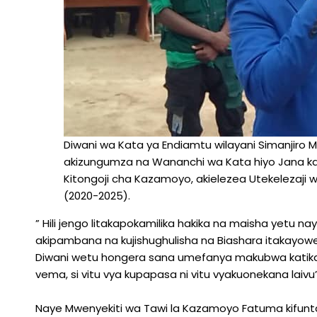
Diwani wa Kata ya Endiamtu wilayani Simanjiro
akizungumza na Wananchi wa Kata hiyo Jana kat
Kitongoji cha Kazamoyo, akielezea Utekelezaji w
(2020-2025).
” Hili jengo litakapokamilika hakika na maisha yetu n
akipambana na kujishughulisha na Biashara itakayow
Diwani wetu hongera sana umefanya makubwa katika K
vema, si vitu vya kupapasa ni vitu vyakuonekana la
Naye Mwenyekiti wa Tawi la Kazamoyo Fatuma kifun