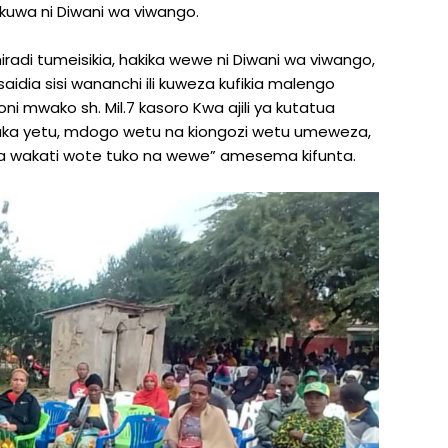
kuwa ni Diwani wa viwango.
miradi tumeisikia, hakika wewe ni Diwani wa viwango,
saidia sisi wananchi ili kuweza kufikia malengo
i mwako sh. Mil.7 kasoro Kwa ajili ya kutatua
kaka yetu, mdogo wetu na kiongozi wetu umeweza,
 wakati wote tuko na wewe” amesema kifunta.