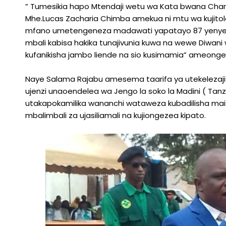
” Tumesikia hapo Mtendaji wetu wa Kata bwana Cha
Mhe.Lucas Zacharia Chimba amekua ni mtu wa kujitole
mfano umetengeneza madawati yapatayo 87 yenye th
mbali kabisa hakika tunajivunia kuwa na wewe Diwani 
kufanikisha jambo liende na sio kusimamia” ameon
Naye Salama Rajabu amesema taarifa ya utekelezaj
ujenzi unaoendelea wa Jengo la soko la Madini ( Tanz
utakapokamilika wananchi wataweza kubadilisha mais
mbalimbali za ujasiliamali na kujiongezea kipato.