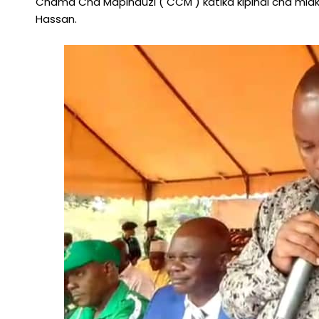
Chama Cha Mapinduzi ( CCM ) katika kipindi cha miak
Hassan.