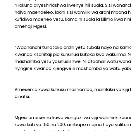
“Hakuna aliyeshirikishwa kwenye hili suala. Sisi wan
ndiyo maendeleo, lakini sisi wamiliki wa ardhi mbona
kufidiwa maeneo yetu, kama ni suala la kilimo kwa nin
amehoji Mgesi.
“Waananchi tunataka ardhi yetu tubaki nayo na kama 
kiwanda kitahitaji pia kununua kutoka kwa wakulima. N
mashamba yetu yasihusishwe. Ni afadhali watu w
nyingine kiwanda kijengwe ili mashamba ya watu yab
Amesema kuwa kuhusu mashamba, mamlaka ya kijiji 
binafsi.
Mgesi amesema kuwa viongozi wa vijiji walishiriki k
kuwa kati ya 150 na 200, ambapo majina hayo yalitu