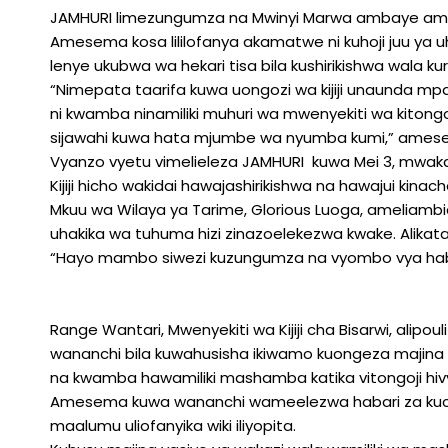
JAMHURI limezungumza na Mwinyi Marwa ambaye amek
Amesema kosa lililofanya akamatwe ni kuhoji juu ya uh
lenye ukubwa wa hekari tisa bila kushirikishwa wala kur
“Nimepata taarifa kuwa uongozi wa kijiji unaunda mpa
ni kwamba ninamiliki muhuri wa mwenyekiti wa kitong
sijawahi kuwa hata mjumbe wa nyumba kumi,” ames
Vyanzo vyetu vimelieleza JAMHURI kuwa Mei 3, mwaka 
Kijiji hicho wakidai hawajashirikishwa na hawajui kina
Mkuu wa Wilaya ya Tarime, Glorious Luoga, ameliambi
uhakika wa tuhuma hizi zinazoelekezwa kwake. Alik
“Hayo mambo siwezi kuzungumza na vyombo vya hab
Range Wantari, Mwenyekiti wa Kijiji cha Bisarwi, alip
wananchi bila kuwahusisha ikiwamo kuongeza majina 
na kwamba hawamiliki mashamba katika vitongoji hiv
Amesema kuwa wananchi wameelezwa habari za kuc
maalumu uliofanyika wiki iliyopita.