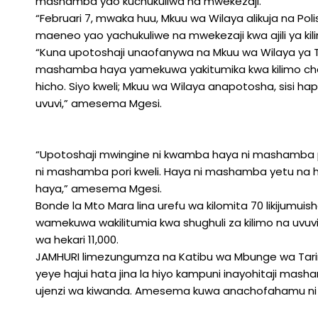
mashamba yao kuchukuliwa na mwekezaji.
“Februari 7, mwaka huu, Mkuu wa Wilaya alikuja na Pol
maeneo yao yachukuliwe na mwekezaji kwa ajili ya k
“Kuna upotoshaji unaofanywa na Mkuu wa Wilaya ya Ta
mashamba haya yamekuwa yakitumika kwa kilimo cha ba
hicho. Siyo kweli; Mkuu wa Wilaya anapotosha, sisi 
uvuvi,” amesema Mgesi.
“Upotoshaji mwingine ni kwamba haya ni mashamba 
ni mashamba pori kweli. Haya ni mashamba yetu na
haya,” amesema Mgesi.
Bonde la Mto Mara lina urefu wa kilomita 70 likijumuis
wamekuwa wakilitumia kwa shughuli za kilimo na uvuv
wa hekari 11,000.
JAMHURI limezungumza na Katibu wa Mbunge wa Tarime
yeye hajui hata jina la hiyo kampuni inayohitaji mash
ujenzi wa kiwanda. Amesema kuwa anachofahamu ni k