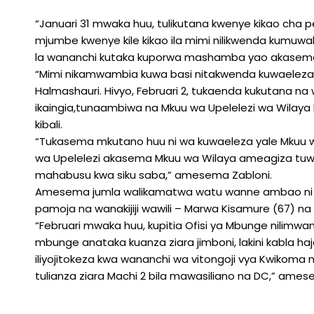
“Januari 31 mwaka huu, tulikutana kwenye kikao cha 
mjumbe kwenye kile kikao ila mimi nilikwenda kumuwakil
la wananchi kutaka kuporwa mashamba yao akasem
“Mimi nikamwambia kuwa basi nitakwenda kuwaeleza w
Halmashauri. Hivyo, Februari 2, tukaenda kukutana na 
ikaingia,tunaambiwa na Mkuu wa Upelelezi wa Wilay
kibali.
“Tukasema mkutano huu ni wa kuwaeleza yale Mkuu w
wa Upelelezi akasema Mkuu wa Wilaya ameagiza tuw
mahabusu kwa siku saba,” amesema Zabloni.
Amesema jumla walikamatwa watu wanne ambao ni ye
pamoja na wanakijiji wawili – Marwa Kisamure (67) na
“Februari mwaka huu, kupitia Ofisi ya Mbunge nilim
mbunge anataka kuanza ziara jimboni, lakini kabla h
iliyojitokeza kwa wananchi wa vitongoji vya Kwikoma n
tulianza ziara Machi 2 bila mawasiliano na DC,” ames