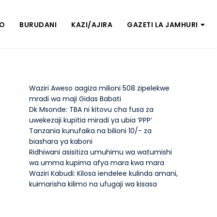
ZO
BURUDANI
KAZI/AJIRA
GAZETI LA JAMHURI
Waziri Aweso aagiza milioni 508 zipelekwe
mradi wa maji Gidas Babati
Dk Msonde: TBA ni kitovu cha fusa za
uwekezaji kupitia miradi ya ubia ‘PPP’
Tanzania kunufaika na bilioni 10/- za
biashara ya kaboni
Ridhiwani asisitiza umuhimu wa watumishi
wa umma kupima afya mara kwa mara
Waziri Kabudi: Kilosa iendelee kulinda amani,
kuimarisha kilimo na ufugaji wa kisasa