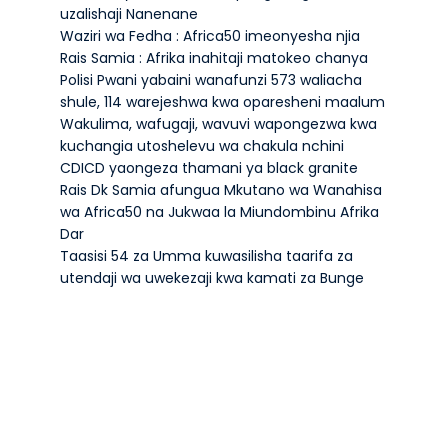
uzalishaji Nanenane
Waziri wa Fedha : Africa50 imeonyesha njia
Rais Samia : Afrika inahitaji matokeo chanya
Polisi Pwani yabaini wanafunzi 573 waliacha
shule, 114 warejeshwa kwa oparesheni maalum
Wakulima, wafugaji, wavuvi wapongezwa kwa
kuchangia utoshelevu wa chakula nchini
CDICD yaongeza thamani ya black granite
Rais Dk Samia afungua Mkutano wa Wanahisa
wa Africa50 na Jukwaa la Miundombinu Afrika
Dar
Taasisi 54 za Umma kuwasilisha taarifa za
utendaji wa uwekezaji kwa kamati za Bunge