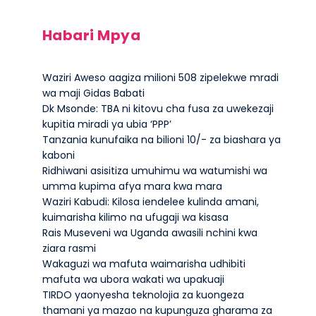
Habari Mpya
Waziri Aweso aagiza milioni 508 zipelekwe mradi
wa maji Gidas Babati
Dk Msonde: TBA ni kitovu cha fusa za uwekezaji
kupitia miradi ya ubia ‘PPP’
Tanzania kunufaika na bilioni 10/- za biashara ya
kaboni
Ridhiwani asisitiza umuhimu wa watumishi wa
umma kupima afya mara kwa mara
Waziri Kabudi: Kilosa iendelee kulinda amani,
kuimarisha kilimo na ufugaji wa kisasa
Rais Museveni wa Uganda awasili nchini kwa
ziara rasmi
Wakaguzi wa mafuta waimarisha udhibiti
mafuta wa ubora wakati wa upakuaji
TIRDO yaonyesha teknolojia za kuongeza
thamani ya mazao na kupunguza gharama za