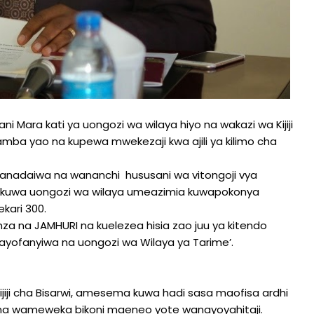
 Mara kati ya uongozi wa wilaya hiyo na wakazi wa Kijiji
ba yao na kupewa mwekezaji kwa ajili ya kilimo cha
yanadaiwa na wananchi hususani wa vitongoji vya
ai kuwa uongozi wa wilaya umeazimia kuwapokonya
ari 300.
na JAMHURI na kuelezea hisia zao juu ya kitendo
yofanyiwa na uongozi wa Wilaya ya Tarime’.
jiji cha Bisarwi, amesema kuwa hadi sasa maofisa ardhi
a wameweka bikoni maeneo yote wanayoyahitaji.