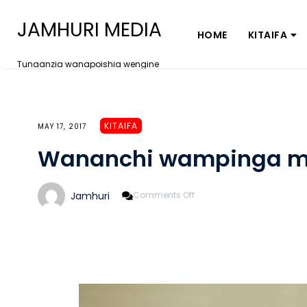
JAMHURI MEDIA
HOME
KITAIFA
Tunaanzia wanapoishia wengine
KITAIFA
MAY 17, 2017
Wananchi wampinga m
On
Jamhuri
Comments Off
Wananchi
Wampinga
Mwekezaji