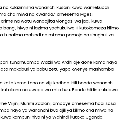
isi na kulazimisha wananchi kusaini kuwa wamekubali
ilimo cha miwa na kiwanda,” amesema Mgesi.
rime na watu wanaojiita viongozi wa jadi, kuwa
ngi, hivyo ni lazima yachukuliwe ili kutokomeza kilimo
hapa tunalima mahindi na mtama pamoja na shughuli za
pori, tunamuomba Waziri wa Ardhi aje aone kama haya
 hata makaburi ya babu zetu yapo kwenye mashamba
ha kata kama tano na vijiji kadhaa. Hili bonde wananchi
i kutokana na uwepo wa mto huu. Bonde hili lina ukubwa
 Vijijini, Murimi Zabloni, ambaye amesema hadi sasa
amba hayo ya wananchi kwa ajili ya kilimo cha miwa na
uwa kampuni hiyo ni ya Wahindi kutoka Uganda.