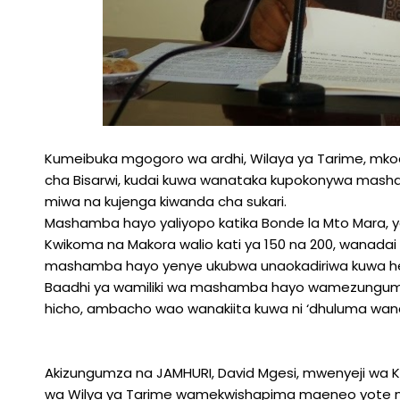
Kumeibuka mgogoro wa ardhi, Wilaya ya Tarime, mkoani
cha Bisarwi, kudai kuwa wanataka kupokonywa masham
miwa na kujenga kiwanda cha sukari.
Mashamba hayo yaliyopo katika Bonde la Mto Mara, 
Kwikoma na Makora walio kati ya 150 na 200, wanad
mashamba hayo yenye ukubwa unaokadiriwa kuwa hek
Baadhi ya wamiliki wa mashamba hayo wamezungumza 
hicho, ambacho wao wanakiita kuwa ni ‘dhuluma wana
Akizungumza na JAMHURI, David Mgesi, mwenyeji wa Ki
wa Wilya ya Tarime wamekwishapima maeneo yote n