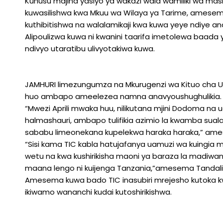
Kuhusu majina yasiyo ya wakazi wala wamiliki wa m
kuwasilishwa kwa Mkuu wa Wilaya ya Tarime, amesema k
kuthibitishwa na walalamikaji kwa kuwa yeye ndiye 
Alipoulizwa kuwa ni kwanini taarifa imetolewa baada
ndivyo utaratibu ulivyotakiwa kuwa.
JAMHURI limezungumza na Mkurugenzi wa Kituo cha Uwe
huo ambapo ameelezea namna anavyoushughulikia.
“Mwezi Aprili mwaka huu, nilikutana mjini Dodoma n
halmashauri, ambapo tulifikia azimio la kwamba suala h
sababu limeonekana kupelekwa haraka haraka,” ame
“Sisi kama TIC kabla hatujafanya uamuzi wa kuingia mk
wetu na kwa kushirikisha maoni ya baraza la madiwa
maana lengo ni kuijenga Tanzania,”amesema Tandali
Amesema kuwa bado TIC inasubiri mrejesho kutoka kwa
ikiwamo wananchi kudai kutoshirikishwa.