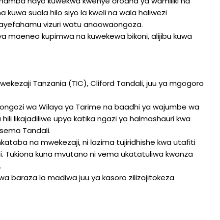
ashamba hayo kuwekwa kwenye orodha ya wamiliki na
uwa suala hilo siyo la kweli na wala haliwezi
anayefahamu vizuri watu anaowaongoza.
 ya maeneo kupimwa na kuwekewa bikoni, alijibu kuwa
kezaji Tanzania (TIC), Cliford Tandali, juu ya mgogoro
a uongozi wa Wilaya ya Tarime na baadhi ya wajumbe wa
ili likajadiliwe upya katika ngazi ya halmashauri kwa
sema Tandali.
ataba na mwekezaji, ni lazima tujiridhishe kwa utafiti
ni. Tukiona kuna mvutano ni vema ukatatuliwa kwanza
.
 baraza la madiwa juu ya kasoro zilizojitokeza