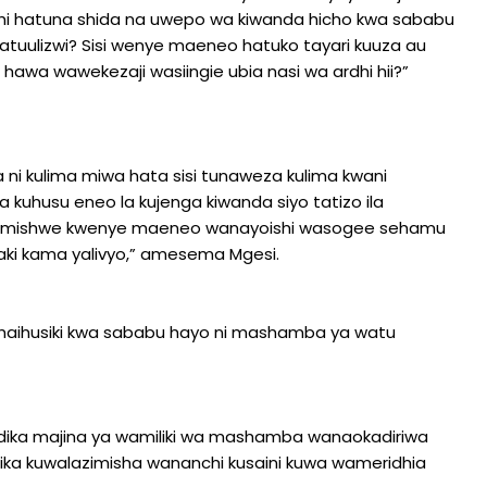
anchi hatuna shida na uwepo wa kiwanda hicho kwa sababu
 hatuulizwi? Sisi wenye maeneo hatuko tayari kuuza au
i hawa wawekezaji wasiingie ubia nasi wa ardhi hii?”
ni kulima miwa hata sisi tunaweza kulima kwani
a kuhusu eneo la kujenga kiwanda siyo tatizo ila
ahamishwe kwenye maeneo wanayoishi wasogee sehamu
aki kama yalivyo,” amesema Mgesi.
haihusiki kwa sababu hayo ni mashamba ya watu
uandika majina ya wamiliki wa mashamba wanaokadiriwa
mika kuwalazimisha wananchi kusaini kuwa wameridhia