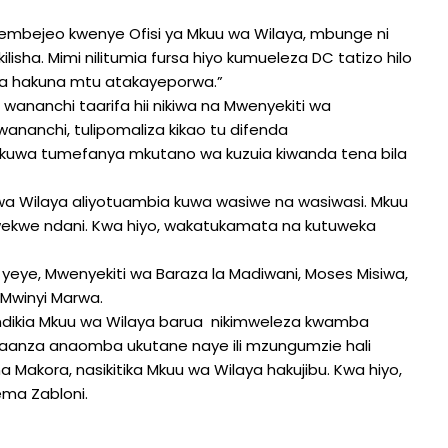
pembejeo kwenye Ofisi ya Mkuu wa Wilaya, mbunge ni
isha. Mimi nilitumia fursa hiyo kumueleza DC tatizo hilo
a hakuna mtu atakayeporwa.”
ananchi taarifa hii nikiwa na Mwenyekiti wa
wananchi, tulipomaliza kikao tu difenda
a kuwa tumefanya mkutano wa kuzuia kiwanda tena bila
a Wilaya aliyotuambia kuwa wasiwe na wasiwasi. Mkuu
ekwe ndani. Kwa hiyo, wakatukamata na kutuweka
ye, Mwenyekiti wa Baraza la Madiwani, Moses Misiwa,
 Mwinyi Marwa.
wandikia Mkuu wa Wilaya barua nikimweleza kwamba
ajaanza anaomba ukutane naye ili mzungumzie hali
a Makora, nasikitika Mkuu wa Wilaya hakujibu. Kwa hiyo,
ema Zabloni.