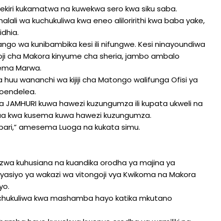
iri kukamatwa na kuwekwa sero kwa siku saba.
alali wa kuchukuliwa kwa eneo aliloririthi kwa baba yake,
idhia.
ngo wa kunibambika kesi ili nifungwe. Kesi ninayoundiwa
oji cha Makora kinyume cha sheria, jambo ambalo
ema Marwa.
huu wananchi wa kijiji cha Matongo walifunga Ofisi ya
choendelea.
a JAMHURI kuwa hawezi kuzungumza ili kupata ukweli na
ataa kwa kusema kuwa hawezi kuzungumza.
ari,” amesema Luoga na kukata simu.
oulizwa kuhusiana na kuandika orodha ya majina ya
yasiyo ya wakazi wa vitongoji vya Kwikoma na Makora
yo.
hukuliwa kwa mashamba hayo katika mkutano