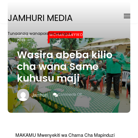
JAMHURI MEDIA
Tunaanzia wanapoishia wengine
JUNE 9,
MCHANGANYIKO
2026
Wasira abeba kilio
cha wana Same
kuhusu maji
On
Comments Off
Jamhuri
Wasira
Abeba
Kilio
Cha
Wana
Same
Kuhusu
MAKAMU Mwenyekiti wa Chama Cha Mapinduzi