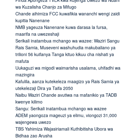
wa Kuzalisha Chanjo za Mifugo
Chande aihimiza FCC kuwafikia wananchi wengi zaidi
kupitia Nanenane
NMB yageuza Nanenane kuwa darasa la fursa,
maarifa na uwezeshaji
Serikali inatambua mchango wa wazee: Waziri Sangu
Rais Samia, Museveni washuhudia makubaliano ya
trilioni 56 kuifanya Tanga kituo kikuu cha nishati ya
mafuta
Uukaguzi wa migodi waimarisha usalama, uhifadhi wa
mazingira
Kafulila, aanza kutekeleza maagizo ya Rais Samia ya
utekelezaji Dira ya Taifa 2050
Naibu Waziri Chande avutiwa na mafanikio ya TADB
kwenye kilimo
Sangu: Serikali inatambua mchango wa wazee
ADEM yaongoza mageuzi ya elimu, viongozi 31,000
wajengewa uwezo
TBS Yahimiza Wajasiriamali Kuthibitisha Ubora wa
Bidhaa zao Arusha