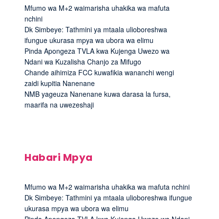
Mfumo wa M+2 waimarisha uhakika wa mafuta
nchini
Dk Simbeye: Tathmini ya mtaala ulioboreshwa
ifungue ukurasa mpya wa ubora wa elimu
Pinda Apongeza TVLA kwa Kujenga Uwezo wa
Ndani wa Kuzalisha Chanjo za Mifugo
Chande aihimiza FCC kuwafikia wananchi wengi
zaidi kupitia Nanenane
NMB yageuza Nanenane kuwa darasa la fursa,
maarifa na uwezeshaji
Habari Mpya
Mfumo wa M+2 waimarisha uhakika wa mafuta nchini
Dk Simbeye: Tathmini ya mtaala ulioboreshwa ifungue
ukurasa mpya wa ubora wa elimu
Pinda Apongeza TVLA kwa Kujenga Uwezo wa Ndani