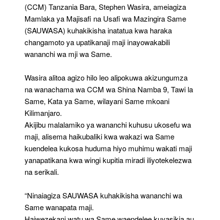
Maji
(CCM) Tanzania Bara, Stephen Wasira, ameiagiza
Mamlaka ya Majisafi na Usafi wa Mazingira Same
(SAUWASA) kuhakikisha inatatua kwa haraka
changamoto ya upatikanaji maji inayowakabili
wananchi wa mji wa Same.
Wasira alitoa agizo hilo leo alipokuwa akizungumza
na wanachama wa CCM wa Shina Namba 9, Tawi la
Same, Kata ya Same, wilayani Same mkoani
Kilimanjaro.
Akijibu malalamiko ya wananchi kuhusu ukosefu wa
maji, alisema haikubaliki kwa wakazi wa Same
kuendelea kukosa huduma hiyo muhimu wakati maji
yanapatikana kwa wingi kupitia miradi iliyotekelezwa
na serikali.
“Ninaiagiza SAUWASA kuhakikisha wananchi wa
Same wanapata maji.
Haiwezekani watu wa Same waendelee kuyasikia au