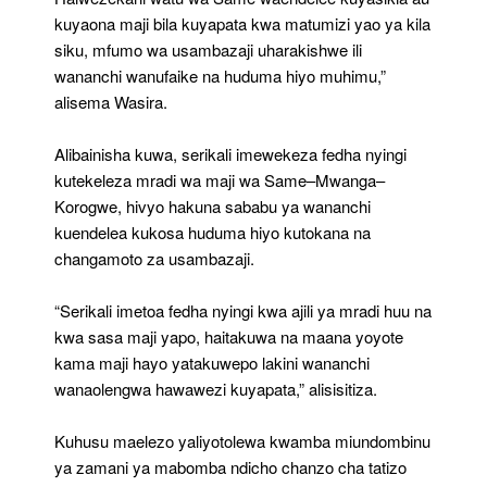
kuyaona maji bila kuyapata kwa matumizi yao ya kila
siku, mfumo wa usambazaji uharakishwe ili
wananchi wanufaike na huduma hiyo muhimu,”
alisema Wasira.
Alibainisha kuwa, serikali imewekeza fedha nyingi
kutekeleza mradi wa maji wa Same–Mwanga–
Korogwe, hivyo hakuna sababu ya wananchi
kuendelea kukosa huduma hiyo kutokana na
changamoto za usambazaji.
“Serikali imetoa fedha nyingi kwa ajili ya mradi huu na
kwa sasa maji yapo, haitakuwa na maana yoyote
kama maji hayo yatakuwepo lakini wananchi
wanaolengwa hawawezi kuyapata,” alisisitiza.
Kuhusu maelezo yaliyotolewa kwamba miundombinu
ya zamani ya mabomba ndicho chanzo cha tatizo