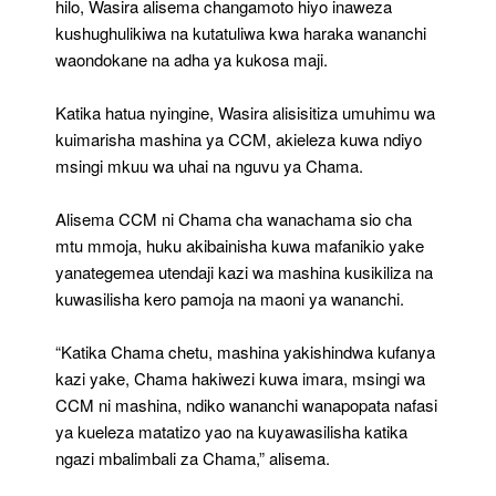
hilo, Wasira alisema changamoto hiyo inaweza
kushughulikiwa na kutatuliwa kwa haraka wananchi
waondokane na adha ya kukosa maji.
Katika hatua nyingine, Wasira alisisitiza umuhimu wa
kuimarisha mashina ya CCM, akieleza kuwa ndiyo
msingi mkuu wa uhai na nguvu ya Chama.
Alisema CCM ni Chama cha wanachama sio cha
mtu mmoja, huku akibainisha kuwa mafanikio yake
yanategemea utendaji kazi wa mashina kusikiliza na
kuwasilisha kero pamoja na maoni ya wananchi.
“Katika Chama chetu, mashina yakishindwa kufanya
kazi yake, Chama hakiwezi kuwa imara, msingi wa
CCM ni mashina, ndiko wananchi wanapopata nafasi
ya kueleza matatizo yao na kuyawasilisha katika
ngazi mbalimbali za Chama,” alisema.