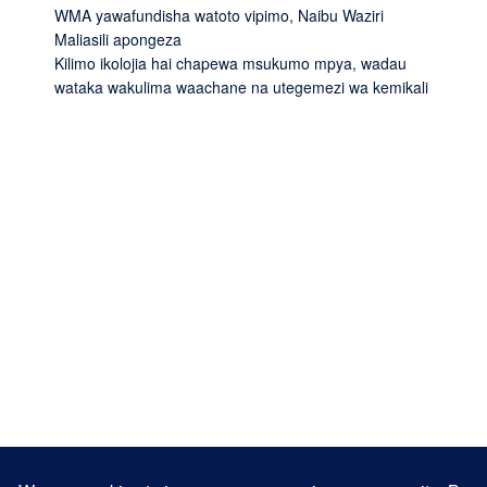
WMA yawafundisha watoto vipimo, Naibu Waziri
Maliasili apongeza
Kilimo ikolojia hai chapewa msukumo mpya, wadau
wataka wakulima waachane na utegemezi wa kemikali