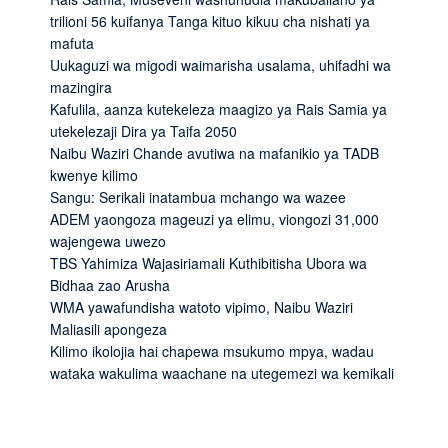
trilioni 56 kuifanya Tanga kituo kikuu cha nishati ya
mafuta
Uukaguzi wa migodi waimarisha usalama, uhifadhi wa
mazingira
Kafulila, aanza kutekeleza maagizo ya Rais Samia ya
utekelezaji Dira ya Taifa 2050
Naibu Waziri Chande avutiwa na mafanikio ya TADB
kwenye kilimo
Sangu: Serikali inatambua mchango wa wazee
ADEM yaongoza mageuzi ya elimu, viongozi 31,000
wajengewa uwezo
TBS Yahimiza Wajasiriamali Kuthibitisha Ubora wa
Bidhaa zao Arusha
WMA yawafundisha watoto vipimo, Naibu Waziri
Maliasili apongeza
Kilimo ikolojia hai chapewa msukumo mpya, wadau
wataka wakulima waachane na utegemezi wa kemikali