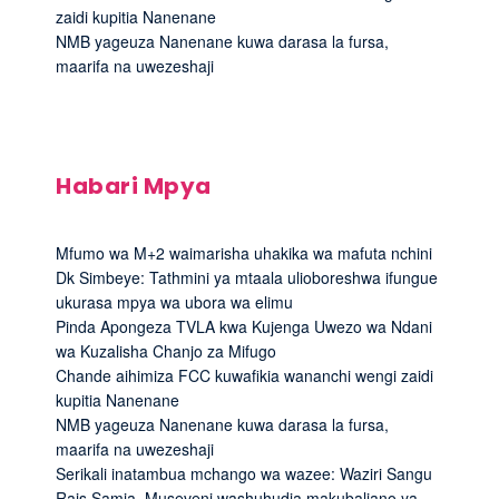
zaidi kupitia Nanenane
NMB yageuza Nanenane kuwa darasa la fursa,
maarifa na uwezeshaji
Habari Mpya
Mfumo wa M+2 waimarisha uhakika wa mafuta nchini
Dk Simbeye: Tathmini ya mtaala ulioboreshwa ifungue
ukurasa mpya wa ubora wa elimu
Pinda Apongeza TVLA kwa Kujenga Uwezo wa Ndani
wa Kuzalisha Chanjo za Mifugo
Chande aihimiza FCC kuwafikia wananchi wengi zaidi
kupitia Nanenane
NMB yageuza Nanenane kuwa darasa la fursa,
maarifa na uwezeshaji
Serikali inatambua mchango wa wazee: Waziri Sangu
Rais Samia, Museveni washuhudia makubaliano ya