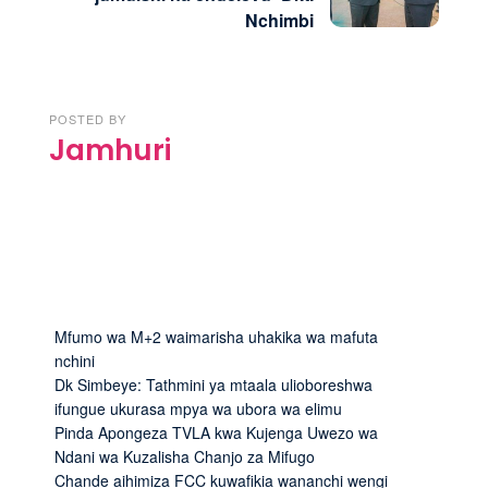
Nchimbi
POSTED BY
Jamhuri
Mfumo wa M+2 waimarisha uhakika wa mafuta
nchini
Dk Simbeye: Tathmini ya mtaala ulioboreshwa
ifungue ukurasa mpya wa ubora wa elimu
Pinda Apongeza TVLA kwa Kujenga Uwezo wa
Ndani wa Kuzalisha Chanjo za Mifugo
Chande aihimiza FCC kuwafikia wananchi wengi