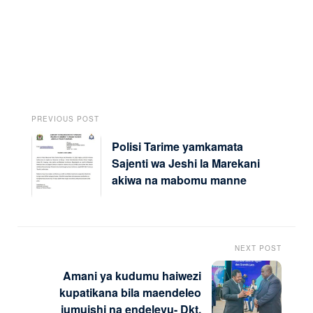
PREVIOUS POST
Polisi Tarime yamkamata
Sajenti wa Jeshi la Marekani
akiwa na mabomu manne
NEXT POST
Amani ya kudumu haiwezi
kupatikana bila maendeleo
jumuishi na endelevu- Dkt.