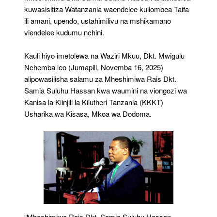
Samia
kuwasisitiza Watanzania waendelee kuliombea Taifa
ili amani, upendo, ustahimilivu na mshikamano
viendelee kudumu nchini.
Kauli hiyo imetolewa na Waziri Mkuu, Dkt. Mwigulu
Nchemba leo (Jumapili, Novemba 16, 2025)
alipowasilisha salamu za Mheshimiwa Rais Dkt.
Samia Suluhu Hassan kwa waumini na viongozi wa
Kanisa la Kiinjili la Kilutheri Tanzania (KKKT)
Usharika wa Kisasa, Mkoa wa Dodoma.
“Mheshimiwa Rais Dkt. Samia Suluhu Hassan