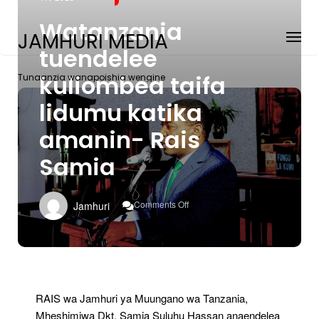
Watanzania
JAMHURI MEDIA
tuendelee
kuliombea taifa
Tunaanzia wanapoishia wengine
lidumu katika
amanin- Rais
Samia
On
Comments Off
Jamhuri
Watanzania
Tuendelee
Kuliombea
Taifa
Lidumu
Katika
Amanin-
RAIS wa Jamhuri ya Muungano wa Tanzania,
Rais
Mheshimiwa Dkt. Samia Suluhu Hassan anaendelea