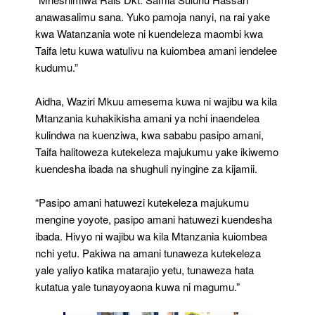
anawasalimu sana. Yuko pamoja nanyi, na rai yake
kwa Watanzania wote ni kuendeleza maombi kwa
Taifa letu kuwa watulivu na kuiombea amani iendelee
kudumu.”
Aidha, Waziri Mkuu amesema kuwa ni wajibu wa kila
Mtanzania kuhakikisha amani ya nchi inaendelea
kulindwa na kuenziwa, kwa sababu pasipo amani,
Taifa halitoweza kutekeleza majukumu yake ikiwemo
kuendesha ibada na shughuli nyingine za kijamii.
“Pasipo amani hatuwezi kutekeleza majukumu
mengine yoyote, pasipo amani hatuwezi kuendesha
ibada. Hivyo ni wajibu wa kila Mtanzania kuiombea
nchi yetu. Pakiwa na amani tunaweza kutekeleza
yale yaliyo katika matarajio yetu, tunaweza hata
kutatua yale tunayoyaona kuwa ni magumu.”