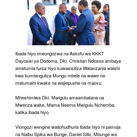
Ibada hiyo imeongozwa na Askofu wa KKKT
Dayosisi ya Dodoma, Dkt. Christian Ndossa ambaye
ametumia fursa hiyo kuwasisitiza Watanzania waishi
kwa kumtanguliza Mungu mbele na wawe na
matumaini kwake na wajiepushe na maovu.
Mheshimiwa Dkt. Mwigulu ameambatana na
Mwenza wake, Mama Neema Mwigulu Nchemba,
katika ibada hiyo.
Viongozi wengine waliohudhuria ibada hiyo ni pamoja
na Naibu Spika wa Bunge, Daniel Sillo, Mbunge wa