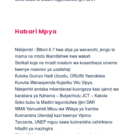
Habari Mpya
Ndejembi : Bilioni 6.7 kwa afya ya wananchi, jengo la
mama na mtoto likamilishwe kwa wakati
Serikali kuja na mradi maalum wa kusambaza umeme
kwenye maeneo ya uzalishaji
Kutoka Gumzo Hadi Uzoefu, ORIJIN Yaendelea
Kuvutia Wanaopenda Kujaribu Vitu Vipya.
Ndejembi amtaka mkandarasi kuongeza kasi ujenzi wa
barabara ya Kahama – Bulyanhulu JCT – Kakola
Soko bubu la Madini lagunduliwa jijini DAR
WMA Yamuahidi Mkuu wa Wilaya ya Iramba
Kuimarisha Utendaji kazi kwenye Vipimo
Tanzania, UNEP mguu sawa kuimarisha ushirikiano
hifadhi ya mazingira