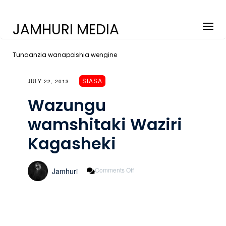
JAMHURI MEDIA
Tunaanzia wanapoishia wengine
SIASA
JULY 22, 2013
Wazungu
wamshitaki Waziri
Kagasheki
On
Comments Off
Jamhuri
Wazungu
Wamshitaki
Waziri
Kagasheki