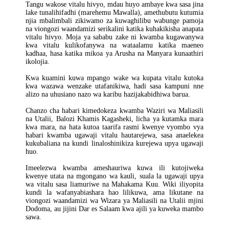
Tangu wakose vitalu hivyo, mdau huyo ambaye kwa sasa jina
lake tunalihifadhi (marehemu Mawalla), amethubutu kutumia
njia mbalimbali zikiwamo za kuwaghilibu wabunge pamoja
na viongozi waandamizi serikalini katika kuhakikisha anapata
vitalu hivyo. Moja ya sababu zake ni kwamba kugawanywa
kwa vitalu kulikofanywa na wataalamu katika maeneo
kadhaa, hasa katika mikoa ya Arusha na Manyara kunaathiri
ikolojia.
Kwa kuamini kuwa mpango wake wa kupata vitalu kutoka
kwa wazawa wenzake utafanikiwa, hadi sasa kampuni nne
alizo na uhusiano nazo wa karibu hazijakabidhiwa barua.
Chanzo cha habari kimedokeza kwamba Waziri wa Maliasili
na Utalii, Balozi Khamis Kagasheki, licha ya kutamka mara
kwa mara, na hata kutoa taarifa rasmi kwenye vyombo vya
habari kwamba ugawaji vitalu hautarejewa, sasa anaelekea
kukubaliana na kundi linaloshinikiza kurejewa upya ugawaji
huo.
Imeelezwa kwamba ameshauriwa kuwa ili kutojiweka
kwenye utata na mgongano wa kauli, suala la ugawaji upya
wa vitalu sasa liamuriwe na Mahakama Kuu. Wiki iliyopita
kundi la wafanyabiashara hao lilikuwa, ama likutane na
viongozi waandamizi wa Wizara ya Maliasili na Utalii mjini
Dodoma, au jijini Dar es Salaam kwa ajili ya kuweka mambo
sawa.