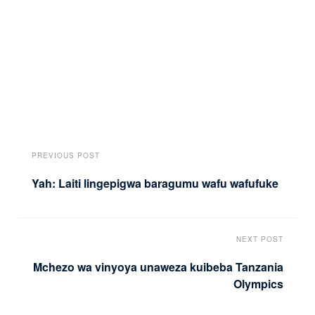
PREVIOUS POST
Yah: Laiti lingepigwa baragumu wafu wafufuke
NEXT POST
Mchezo wa vinyoya unaweza kuibeba Tanzania
Olympics