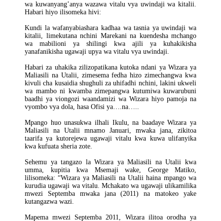
wa kuwanyang’anya wazawa vitalu vya uwindaji wa kitalii.
Habari hiyo ilisomeka hivi:
Kundi la wafanyabiashara kadhaa wa tasnia ya uwindaji wa
kitalii, limekutana nchini Marekani na kuendesha mchango
wa mabilioni ya shilingi kwa ajili ya kuhakikisha
yanafanikisha ugawaji upya wa vitalu vya uwindaji.
Habari za uhakika zilizopatikana kutoka ndani ya Wizara ya
Maliasili na Utalii, zimesema fedha hizo zimechangwa kwa
kivuli cha kusaidia shughuli za uhifadhi nchini, lakini ukweli
wa mambo ni kwamba zimepangwa kutumiwa kuwarubuni
baadhi ya viongozi waandamizi wa Wizara hiyo pamoja na
vyombo vya dola, hasa Ofisi ya….na…..
Mpango huo unasukwa ilhali Ikulu, na baadaye Wizara ya
Maliasili na Utalii mnamo Januari, mwaka jana, zikitoa
taarifa ya kutorejewa ugawaji vitalu kwa kuwa ulifanyika
kwa kufuata sheria zote.
Sehemu ya tangazo la Wizara ya Maliasili na Utalii kwa
umma, kupitia kwa Msemaji wake, George Matiko,
lilisomeka: “Wizara ya Maliasili na Utalii haina mpango wa
kurudia ugawaji wa vitalu. Mchakato wa ugawaji ulikamilika
mwezi Septemba mwaka jana (2011) na matokeo yake
kutangazwa wazi.
Mapema mwezi Septemba 2011, Wizara ilitoa orodha ya