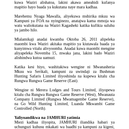
kuwa Waziri alishatoa, lakini akawa ameahidi kufanya
mapitio hayo baada ya kukutana naye mara kadhaa.
Marehemu Nyaga Mawalla, aliyekuwa mshirika mkuu wa
Kampuni ya FOA na nyinginezo, anatajwa kama mmoja wa
watu waliokutana na Waziri Kagasheki katika kufikia suluhu
ya jambo hilo.
Mlalamikaji anadai kwamba Oktoba 26, 2011 alipeleka
maombi kwa Waziri akitaka mapitio ya kiutawala baada ya
kunyimwa vitalu alivyoomba. Anadai kuwa maombi mengine
aliyapeleka Novemba 15, mwaka jana, lakini bado Waziri
alishindwa kutoa uamuzi.
Katika kesi hiyo, washitakiwa wengine ni Mwanasheria
Mkuu wa Serikali, kampuni za uwindaji za Bushman
Hunting Safaris Limited iliyoshinda na kupewa kitalu cha
Rungwa Rungwa Game Reserve (East).
Wengine ni Merera Lodges and Tours Limited, iliyopewa
kitalu cha Rungwa Rungwa Game Reserve (West), Mwanauta
Company Limited (Rungwa Mwamagembe Game Reserve),
na Go Wild Hunting Limited, Luanda Mkwambi Game
Controlled (North).
Yaliyoandikwa na JAMHURI yatimia
Miezi kadhaa iliyopita, JAMHURI iliandika habari ya
uchunguzi kuhusu mkakati wa baadhi ya kampuni za kigeni,