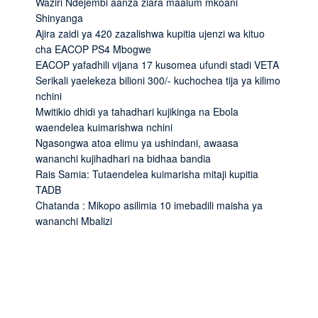
Waziri Ndejembi aanza ziara maalum mkoani
Shinyanga
Ajira zaidi ya 420 zazalishwa kupitia ujenzi wa kituo
cha EACOP PS4 Mbogwe
EACOP yafadhili vijana 17 kusomea ufundi stadi VETA
Serikali yaelekeza bilioni 300/- kuchochea tija ya kilimo
nchini
Mwitikio dhidi ya tahadhari kujikinga na Ebola
waendelea kuimarishwa nchini
Ngasongwa atoa elimu ya ushindani, awaasa
wananchi kujihadhari na bidhaa bandia
Rais Samia: Tutaendelea kuimarisha mitaji kupitia
TADB
Chatanda : Mikopo asilimia 10 imebadili maisha ya
wananchi Mbalizi