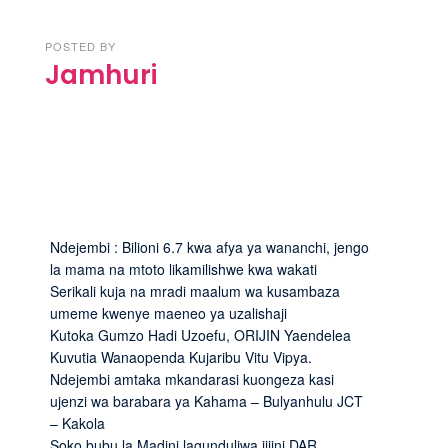
POSTED BY
Jamhuri
Ndejembi : Bilioni 6.7 kwa afya ya wananchi, jengo
la mama na mtoto likamilishwe kwa wakati
Serikali kuja na mradi maalum wa kusambaza
umeme kwenye maeneo ya uzalishaji
Kutoka Gumzo Hadi Uzoefu, ORIJIN Yaendelea
Kuvutia Wanaopenda Kujaribu Vitu Vipya.
Ndejembi amtaka mkandarasi kuongeza kasi
ujenzi wa barabara ya Kahama – Bulyanhulu JCT
– Kakola
Soko bubu la Madini lagunduliwa jijini DAR