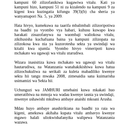
kampuni 60 zilizofanikiwa kugawiwa vitalu. Kati ya
kampuni hizo, kampuni 51 ni za kizalendo na kampuni 9 za
kigeni kwa kuzingatia kifungu 39(3)(b) cha sheria ya
wanyamapori Na. 5, ya 2009.
Hata hivyo, kumekuwa na taarifa mbalimbali zilizoripotiwa
na baadhi ya vyombo vya habari, kuhusu kuwapo kwa
harakati zinazofanywa na waombaji waliokosa vitalu,
zikihusisha kuchafuana baina ya kampuni zilizopata na
zilizokosa kwa nia ya kuzorotesha sekta ya uwindaji wa
kitalii kwa ujumla. Vyombo hivyo vimeripoti kuwa
mchakato wa ugawaji wa vitalu utarudiwa.
Wizara inasisitiza kuwa mchakato wa ugawaji wa vitalu
hautarudiwa, na Watanzania wanahakikishiwa kuwa hatua
zilizochukuliwa na serikali za kuleta mabadiliko kwenye
sekta hii tangu mwaka 2008, zimesaidia sana kuimarisha
usimamizi wa Sekta hii.
Uchunguzi wa JAMHURI umebaini kuwa mkakati huo
umeratibiwa na mmoja wa wadau kwenye tasnia ya uwindaji,
mwenye ushawishi mkubwa ambaye anaishi mkoani Arusha.
Mdau huyo ambaye anashirikiana na baadhi ya raia wa
kigeni, amekuwa akihaha kupata vitalu ambavyo kwenye
mgawo halali uliokwishafanyika walipewa Watanzania
wazawa.