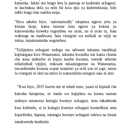
kutamka, lakini sisi lengo letu la pamoja ni kushinda uchaguzi,
ni kuchukua dola ya nchi hii kwa njia ya kidemokrasia, hilo
ndilo lengo letu namba moja.
“Kwa sababu hiyo, ‘automatically’ tutapima nguvu yetu ya
kisiasa ikoje, kama tutaona tuna nguvu ya kisiasa ya
kutuwezesha kuweka mgombea wa urais, na si urais tu, hata
wabunge na madiwani, hata viongozi wa serikali za vijiji na
mitaa, tutasimamisha wagombea.
“Tulijipima uchaguzi mdogo wa udiwani tukaona tunahitaji
kujitangaza kwa Watanzania, tukaona kwamba sisi kama chama
cha siasa ambacho ni kipya tuache kwanza, twende sehemu
mbalimbali vijijini, mikoani tukazungumze na Watanzania,
tuwaelimishe kwanza wajue matatizo ya nchi yao ni yapi, tatizo
la viongozi ni nini na tatizo la wanaotafuta uongozi sasa ni nini.
“Kwa hiyo, 2015 kwetu sisi ni mbali mno, yaani ni kipindi cha
kutosha kutupima, ni muda wa kujipima na kuona namna
ambayo tunaweza kuingia kwenye uchaguzi, tena tukashinda
kwa kishindo, si tu kuingia kwenye uchaguzi kusindikiza ama
kujaribisha, hapana, tutaingia kwenye uchaguzi tukiwa na imani
tunakwenda kushinda.