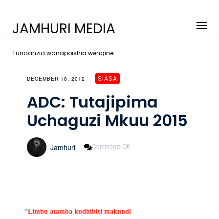
JAMHURI MEDIA
Tunaanzia wanapoishia wengine
SIASA
DECEMBER 18, 2012
ADC: Tutajipima
Uchaguzi Mkuu 2015
On
Comments Off
Jamhuri
ADC:
Tutajipima
Uchaguzi
Mkuu
2015
*
Limbu atamba kudhibiti makundi