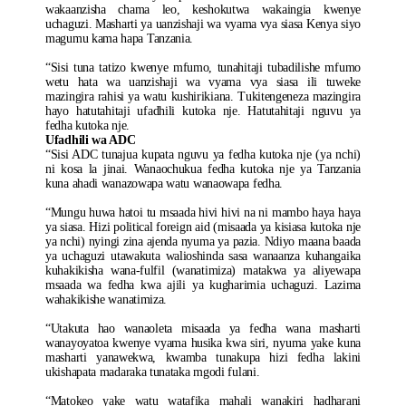
wakaanzisha chama leo, keshokutwa wakaingia kwenye
uchaguzi. Masharti ya uanzishaji wa vyama vya siasa Kenya siyo
magumu kama hapa Tanzania.
“Sisi tuna tatizo kwenye mfumo, tunahitaji tubadilishe mfumo
wetu hata wa uanzishaji wa vyama vya siasa ili tuweke
mazingira rahisi ya watu kushirikiana. Tukitengeneza mazingira
hayo hatutahitaji ufadhili kutoka nje. Hatutahitaji nguvu ya
fedha kutoka nje.
Ufadhili wa ADC
“Sisi ADC tunajua kupata nguvu ya fedha kutoka nje (ya nchi)
ni kosa la jinai. Wanaochukua fedha kutoka nje ya Tanzania
kuna ahadi wanazowapa watu wanaowapa fedha.
“Mungu huwa hatoi tu msaada hivi hivi na ni mambo haya haya
ya siasa. Hizi political foreign aid (misaada ya kisiasa kutoka nje
ya nchi) nyingi zina ajenda nyuma ya pazia. Ndiyo maana baada
ya uchaguzi utawakuta walioshinda sasa wanaanza kuhangaika
kuhakikisha wana-fulfil (wanatimiza) matakwa ya aliyewapa
msaada wa fedha kwa ajili ya kugharimia uchaguzi. Lazima
wahakikishe wanatimiza.
“Utakuta hao wanaoleta misaada ya fedha wana masharti
wanayoyatoa kwenye vyama husika kwa siri, nyuma yake kuna
masharti yanawekwa, kwamba tunakupa hizi fedha lakini
ukishapata madaraka tunataka mgodi fulani.
“Matokeo yake watu watafika mahali wanakiri hadharani