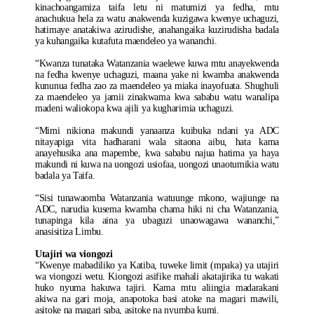
kinachoangamiza taifa letu ni matumizi ya fedha, mtu
anachukua hela za watu anakwenda kuzigawa kwenye uchaguzi,
hatimaye anatakiwa azirudishe, anahangaika kuzirudisha badala
ya kuhangaika kutafuta maendeleo ya wananchi.
“Kwanza tunataka Watanzania waelewe kuwa mtu anayekwenda
na fedha kwenye uchaguzi, maana yake ni kwamba anakwenda
kununua fedha zao za maendeleo ya miaka inayofuata. Shughuli
za maendeleo ya jamii zinakwama kwa sababu watu wanalipa
madeni waliokopa kwa ajili ya kugharimia uchaguzi.
“Mimi nikiona makundi yanaanza kuibuka ndani ya ADC
nitayapiga vita hadharani wala sitaona aibu, hata kama
anayehusika ana mapembe, kwa sababu najua hatima ya haya
makundi ni kuwa na uongozi usiofaa, uongozi unaotumikia watu
badala ya Taifa.
“Sisi tunawaomba Watanzania watuunge mkono, wajiunge na
ADC, narudia kusema kwamba chama hiki ni cha Watanzania,
tunapinga kila aina ya ubaguzi unaowagawa wananchi,”
anasisitiza Limbu.
Utajiri wa viongozi
“Kwenye mabadiliko ya Katiba, tuweke limit (mpaka) ya utajiri
wa viongozi wetu. Kiongozi asifike mahali akatajirika tu wakati
huko nyuma hakuwa tajiri. Kama mtu aliingia madarakani
akiwa na gari moja, anapotoka basi atoke na magari mawili,
asitoke na magari saba, asitoke na nyumba kumi.