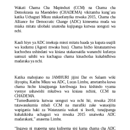
Wakati Chama Cha Mapinduzi (CCM) na Chama cha
Demokrasia na Maendeleo (CHADEMA) vikitamba kung’ara
katika Uchaguzi Mkuu utakaofanyika mwaka 2015, Chama cha
Alliance for Democratic Change (ADC) kimesema muda wa
miaka mitatu uliobaki unatosha kujipanga kutwaa uongozi wa
nchi.
Kauli hiyo ya ADC imekuja miezi mitatu baada ya kupata usajili
wa kudumu (Agosti mwaka huu). Chama hicho kinatazamiwa
kuchochea ushindani wa kisiasa utakaosaidia wananchi kufanya
uamuzi sahihi wa kuchagua chama kinachofaa kukabidhiwa
madaraka ya nchi.
Katika mahojiano na JAMHURI jijini Dar es Salaam wiki
iliyopita, Katibu Mkuu wa ADC, Lucas Limbu, ametamba kuwa
chama hicho kinajipanga kuvibwaga kwa kishindo vyama
vyenye ushawishi mkubwa wa kisiasa nchini, CCM na
CHADEMA.
“Tumedhamiria kutwaa uongozi wa nchi hii, mwaka 2014
tutawasukumia mbali CCM na marafiki zake wanaojiita
wapigania haki za Watanzania wakati si kweli, tunajipanga
kuhakikisha uchaguzi wa mwaka 2015 unaiweka ADC
madarakani,” anasema Limbu.
“Ingawa ni mapema sana kulisema sisi kama chama cha ADC