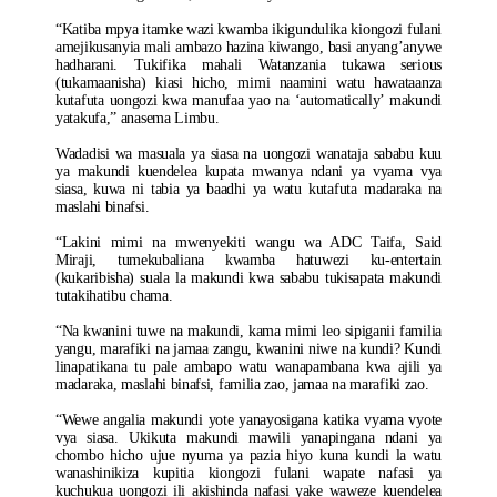
“Katiba mpya itamke wazi kwamba ikigundulika kiongozi fulani
amejikusanyia mali ambazo hazina kiwango, basi anyang’anywe
hadharani. Tukifika mahali Watanzania tukawa serious
(tukamaanisha) kiasi hicho, mimi naamini watu hawataanza
kutafuta uongozi kwa manufaa yao na ‘automatically’ makundi
yatakufa,” anasema Limbu.
Wadadisi wa masuala ya siasa na uongozi wanataja sababu kuu
ya makundi kuendelea kupata mwanya ndani ya vyama vya
siasa, kuwa ni tabia ya baadhi ya watu kutafuta madaraka na
maslahi binafsi.
“Lakini mimi na mwenyekiti wangu wa ADC Taifa, Said
Miraji, tumekubaliana kwamba hatuwezi ku-entertain
(kukaribisha) suala la makundi kwa sababu tukisapata makundi
tutakihatibu chama.
“Na kwanini tuwe na makundi, kama mimi leo sipiganii familia
yangu, marafiki na jamaa zangu, kwanini niwe na kundi? Kundi
linapatikana tu pale ambapo watu wanapambana kwa ajili ya
madaraka, maslahi binafsi, familia zao, jamaa na marafiki zao.
“Wewe angalia makundi yote yanayosigana katika vyama vyote
vya siasa. Ukikuta makundi mawili yanapingana ndani ya
chombo hicho ujue nyuma ya pazia hiyo kuna kundi la watu
wanashinikiza kupitia kiongozi fulani wapate nafasi ya
kuchukua uongozi ili akishinda nafasi yake waweze kuendelea