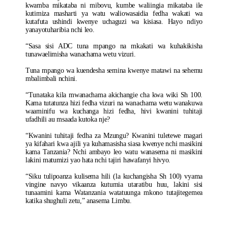
kwamba mikataba ni mibovu, kumbe waliingia mikataba ile
kutimiza masharti ya watu waliowasaidia fedha wakati wa
kutafuta ushindi kwenye uchaguzi wa kisiasa. Hayo ndiyo
yanayotuharibia nchi leo.
“Sasa sisi ADC tuna mpango na mkakati wa kuhakikisha
tunawaelimisha wanachama wetu vizuri.
Tuna mpango wa kuendesha semina kwenye matawi na sehemu
mbalimbali nchini.
“Tunataka kila mwanachama akichangie cha kwa wiki Sh 100.
Kama tutatunza hizi fedha vizuri na wanachama wetu wanakuwa
waaminifu wa kuchanga hizi fedha, hivi kwanini tuhitaji
ufadhili au msaada kutoka nje?
“Kwanini tuhitaji fedha za Mzungu? Kwanini tuletewe magari
ya kifahari kwa ajili ya kuhamasisha siasa kwenye nchi masikini
kama Tanzania? Nchi ambayo leo watu wanasema ni masikini
lakini matumizi yao hata nchi tajiri hawafanyi hivyo.
“Siku tulipoanza kulisema hili (la kuchangisha Sh 100) vyama
vingine navyo vikaanza kutumia utaratibu huu, lakini sisi
tunaamini kama Watanzania watatuunga mkono tutajitegemea
katika shughuli zetu,” anasema Limbu.