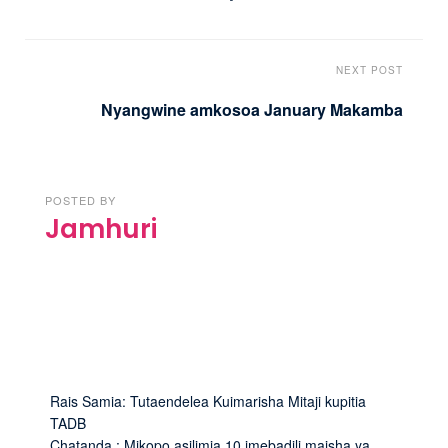
NEXT POST
Nyangwine amkosoa January Makamba
POSTED BY
Jamhuri
Rais Samia: Tutaendelea Kuimarisha Mitaji kupitia
TADB
Chatanda : Mikopo asilimia 10 imebadili maisha ya