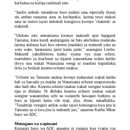
kuchukua na kufuja rasilimali zetu.
“Jambo ambalo tunatakiwa tuwe makini sana especially (hasa)
sisi ambao tunaanza siasa za kuchipukia, lazima tuwe makini
sana na tusiwe tayari kukubali kuingizwa kwenye ‘channels’ za
makundi.
“Ukikuta mtu amesimama kwenye makundi ujue hapiganii
Tanzania, kuna kundi analopigania na hata akichukua madaraka
lazima atafanya kazi kwa interest (maslahi) ya makundi yake na
watu wake, hatatazama jamii kama jamii,” anaongeza Limbu.
Makundi yakidhibitiwa katika vyama vya siasa nchini,
maendeleo ya kiuchumi na kijamii yataonekana nchini kuliko
ilivyo sasa wakati Watanzania wengi ni masikini kupindukia
licha ya Serikali kusema uchumi unakua.
“Uchumi wa Tanzania unakua kwenye makaratasi wakati katika
hali ya kawaida ya maisha ya Watanzania uchumi unaporomoka
siku hadi siku. Kusema uchumi unakua wakati wengine wanalala
njaa ni dhihaka. Ni dhihaka kusema uchumi unakua wakati
wengine wanatembea uchi na wananchi hawapati huduma za
bora za kijamii kama vile maji, afya, elimu, nakadhalika.
“Tunahitaji viongozi ambao wako tayari kutuongoza kwa jina la
Tanzania na si kwa jina la makundi yao,” anasema Katibu Mkuu
huyo wa ADC.
Muungano wa wapinzani
Kiongozi huyo wa ADC anasema ni vigumu kwa vyama vya