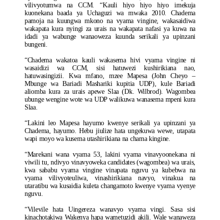
vilivyotumwa na CCM. “Kauli hiyo hiyo hiyo imekuja
kuonekana baada ya Uchaguzi wa mwaka 2010. Chadema
pamoja na kuungwa mkono na vyama vingine, wakasaidiwa
wakapata kura nyingi za urais na wakapata nafasi ya kuwa na
idadi ya wabunge wanaoweza kuunda serikali ya upinzani
bungeni.
“Chadema wakatoa kauli wakasema hivi vyama vingine ni
wasaidizi wa CCM, sisi hatuwezi kushirikiana nao,
hatuwasingizii. Kwa mfano, mzee Mapesa (John Cheyo –
Mbunge wa Bariadi Mashariki kupitia UDP), kule Bariadi
aliomba kura za urais apewe Slaa (Dk. Wilbrod). Wagombea
ubunge wengine wote wa UDP walikuwa wanasema mpeni kura
Slaa.
“Lakini leo Mapesa hayumo kwenye serikali ya upinzani ya
Chadema, hayumo. Hebu jiulize hata ungekuwa wewe, utapata
wapi moyo wa kusema utashirikiana na chama kingine.
“Marekani wana vyama 53, lakini vyama vinavyoonekana ni
viwili tu, ndivyo vinavyoweka candidates (wagombea) wa urais,
kwa sababu vyama vingine vinapata nguvu ya kubebwa na
vyama vilivyoteuliwa, vinashirikiana navyo, vinakua na
utaratibu wa kusaidia kuleta changamoto kwenye vyama vyenye
nguvu.
“Vilevile hata Uingereza wanavyo vyama vingi. Sasa sisi
kinachotakiwa Wakenya hapa wametuzidi akili. Wale wanaweza