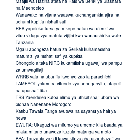
Msajili wa Hazina ateta na Rais wa Benki ya Biashara
na Maendeleo
Wanawake na vijana waaswa kuchangamkia ajira na
uchumi kupitia nishati safi
REA yapeleka fursa ya mkopo nafuu wa ujenzi wa
vituo vidogo vya mafuta vijijini kwa wanaushirika wote
Tanzania
Mgalu apongeza hatua za Serikali kuhamasisha
matumizi ya nishati safi ya kupikia
Chongolo aitaka NIRC kukamilisha ugawaji wa pampu
za umwagiliaji
WRRB yaja na ubunifu kwenye zao la parachichi
TAMESOT yakemea vitendo vya udanganyifu, utapeli
na uposhaji tiba
TBS Yaendelea kutoa elimu ya uthibitishaji ubora wa
bidhaa Nanenane Morogoro
Katibu Tawala Tanga avutiwa na sayansi ya hali ya
hewa
EWURA: Ukaguzi wa mifumo ya umeme kila baada ya
miaka mitano unaweza kuzuia majanga ya moto
BPA: Tanzania yazidi kuwa kitovu cha usambazaji wa