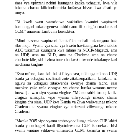
siasa vya upinzani nchini kuungana katika uchaguzi, kwa vile
hakuna chama kilichodhamiria kufanya hivyo kwa dhati ya
moyo.
“Ni kweli watu wamekuwa wakiuliza kwanini wapinzani
hamuungani mkatengeneza ushirikiano ili kuing’oa madarakani
CCM,” anasema Limbu na kuendelea:
“Mimi nasema wapinzani hatutafika mahali tukaungana hata
siku moja. Vyama vya siasa vya kwetu havitaungana kwa sababu
ADC tukiamua kuungana kwa mfano na NCCR-Mageuzi, ama
na UDP, ama na NLD, ama na Chadema ama na chama
chochote kile, sisi lazima tuue cha kwetu twende tukafanye kazi
na chama kingine.
“Kwa mfano, kwa hali halisi ilivyo sasa, tukiunga mkono UDP,
baada ya uchaguzi rasilimali zote zitakazopatikana kutokana na
nguvu za uchaguzi zitakwenda kwenye chama hicho, sasa
matokeo yake wale viongozi wa chama husika wataona neema
imewaijia wao siyo vyama vingine. “Mfano rahisi tunao, katika
chaguzi zilizopita, vipo vyama vilivyounga mkono chama
kingine cha siasa, UDP kwa Kanda ya Ziwa waliwaunga mkono
Chadema na vyama vingine vya upinzani viliwaunga mkono
Chadema.
“Mwaka 2005 vipo vyama ambavyo viliunga mkono CUF lakini
baada ya uchaguzi kauli iliyotolewa na CUF ikaonekana hivi
vyama vingine vilikuwa vinaisaidia CCM, kwamba ni vyama