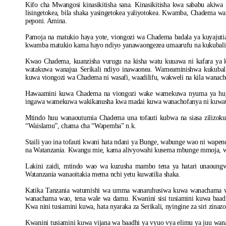
Kifo cha Mwangosi kinasikitisha sana. Kinasikitisha kwa sababu akiwa 
lisingetokea, bila shaka yasingetokea yaliyotokea. Kwamba, Chadema wan
peponi. Amina.
Pamoja na matukio haya yote, viongozi wa Chadema badala ya kuyajut
kwamba matukio kama hayo ndiyo yanawaongezea umaarufu na kukubali
Kwao Chadema, kuanzisha vurugu na kisha watu kuuawa ni kafara ya ku
watakuwa wanajua Serikali ndiyo inawaonea. Wameaminishwa kukuba
kuwa viongozi wa Chadema ni wasafi, waadilifu, wakweli na kila wanac
Hawaamini kuwa Chadema na viongozi wake wamekuwa nyuma ya hujum
ingawa wamekuwa wakikanusha kwa madai kuwa wanachofanya ni kuwata
Mtindo huu wanaoutumia Chadema una tofauti kubwa na siasa zilizok
“Waislamu”, chama cha “Wapemba” n.k.
Staili yao ina tofauti kwani hata ndani ya Bunge, wabunge wao ni wapenda
na Watanzania. Kwangu mie, kama alivyowahi kusema mbunge mmoja, w
Lakini zaidi, mtindo wao wa kuzusha mambo tena ya hatari unaoung
Watanzania wanaoitakia mema nchi yetu kuwatilia shaka.
Katika Tanzania watumishi wa umma wanaruhusiwa kuwa wanachama w
wanachama wao, tena wale wa damu. Kwanini sisi tusiamini kuwa baad
Kwa nini tusiamini kuwa, hata nyaraka za Serikali, nyingine za siri zin
Kwanini tusiamini kuwa vijana wa baadhi ya vyuo vya elimu ya juu w