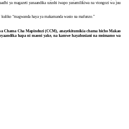
aadhi ya magazeti yanaandika uzushi iwapo yanamilikiwa na viongozi wa juu
ari” kuliko “magwanda haya ya makamanda wasio na mafunzo.”
i wa Chama Cha Mapinduzi (CCM), anayekitumikia chama hicho Makao
oyaandika hapa ni maoni yake, na kamwe hayahusiani na msimamo wa