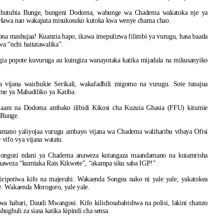
polihutubia Bunge, bungeni Dodoma, wabunge wa Chadema wakatoka nje ya
Hawa nao wakapata misukosuko kutoka kwa wenye chama chao.
a mashujaa! Kuanzia hapo, ikawa imepulizwa filimbi ya vurugu, hasa baada
 “nchi haitatawalika”.
 popote kuvuruga au kuingiza wanayotaka katika mijadala na mikusanyiko
vijana waichukie Serikali, wakafadhili migomo na vurugu. Sote tunajua
me ya Mabadiliko ya Katiba.
alaam na Dodoma ambako ilibidi Kikosi cha Kuzuia Ghasia (FFU) kitumie
 Bunge.
mano yaliyojaa vurugu ambayo vijana wa Chadema waliharibu vibaya Ofisi
vifo vya vijana watatu.
kiongozi ndani ya Chadema anaweza kutangaza maandamano na kuiamrisha
anaweza “kumtaka Rais Kikwete”, “akampa siku saba IGP!”
potiwa kifo na majeruhi. Wakaenda Songea nako ni yale yale, yakatokea
e. Wakaenda Morogoro, yale yale.
a habari, Daudi Mwangosi. Kifo kilichosababishwa na polisi, lakini chanzo
ughuli za siasa katika kipindi cha sensa.