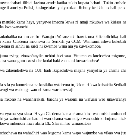
mwanahabari ilibidi lazima aende katika tukio kupata habari. Tukio ambalo
getii amri ya Polisi, kusingetokea yaliyotokea. Roho yake ilale mahali pema
ia matukio kama haya, yenyewe imeona kuwa ni mtaji mkubwa wa kisiasa na
ka kwa wananchi.
kubalika na umaarufu. Wanajua Watanzania hawataona kilichofichika, bali
li kuwa Chadema inaonewa na Serikali ya CCM. Wameaminishwa kukubali
hosema ni sahihi na zaidi ni kwamba wana nia ya kuwakomboa.
a nyingi zinazofanyika nchini hivi sasa. Hujuma za kuchochea migomo,
ka wanaogoma wasiache kudai haki zao na si kuwachochea!
uwa zikiendeshwa na CUF hadi ikapachikwa majina yasiyofaa ya chama cha
 sifa ya kuonekana na kusikika wakisema tu, lakini si kwa kuisaidia Serikali
engi wa wabunge wao ni kama wachekeshaji.
wa mkono na wanaharakati, baadhi ya wasomi na wafuasi wao unawafanya
a vyama vya siasa. Hivyo Chadema kama chama kina watumishi ambao ni
hi ya watumishi ambao ni wanachama wao ndiyo wanaoshiriki hujuma hizi?
azokuwa mikononi mwa akina Dk. Slaa ni hao wanaozitoa?
anachochewa na wahadhiri wao kugoma kama wapo wajumbe wa vikao vya juu