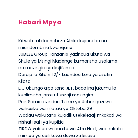
Habari Mpya
Kikwete ataka nchi za Afrika kujiandaa na
miundombinu kwa vijana
JUBILEE Group Tanzania yazindua ukuta wa
Shule ya Msingi Madenge kuimarisha usalama
na mazingira ya kujifunzia
Daraja la Bilioni 1.2/- kuondoa kero ya usafiri
Kilosa
DC Ubungo aipa tano JET, bado ina jukumu la
kuelimisha jamii utunzaji mazingira
Rais Samia azindua Tume ya Uchunguzi wa
wahusika wa matuki ya Oktoba 29
Wadau wakutana kujadili utekelezaji mkakati wa
nishati safi ya kupikia
TIRDO yaibua wabunifu wa Afro Heal, wachakata
mimea ya asili kuwa dawa za kisasa