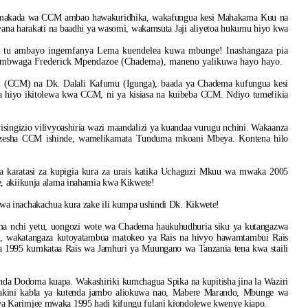
 makada wa CCM ambao hawakuridhika, wakafungua kesi Mahakama Kuu na
a harakati na baadhi ya wasomi, wakamsuta Jaji aliyetoa hukumu hiyo kwa
le tu ambayo ingemfanya Lema kuendelea kuwa mbunge! Inashangaza pia
ombwaga Frederick Mpendazoe (Chadema), maneno yalikuwa hayo hayo.
 (CCM) na Dk. Dalali Kafumu (Igunga), baada ya Chadema kufungua kesi
ma hiyo ikitolewa kwa CCM, ni ya kisiasa na kuibeba CCM. Ndiyo tumefikia
singizio vilivyoashiria wazi maandalizi ya kuandaa vurugu nchini. Wakaanza
iwezesha CCM ishinde, wamelikamata Tunduma mkoani Mbeya. Kontena hilo
a karatasi za kupigia kura za urais katika Uchaguzi Mkuu wa mwaka 2005
, akiikunja alama inahamia kwa Kikwete!
a inachakachua kura zake ili kumpa ushindi Dk. Kikwete!
ma nchi yetu, uongozi wote wa Chadema haukuhudhuria siku ya kutangazwa
a, wakatangaza kutoyatambua matokeo ya Rais na hivyo hawamtambui Rais
1995 kumkataa Rais wa Jamhuri ya Muungano wa Tanzania tena kwa staili
da Dodoma kuapa. Wakashiriki kumchagua Spika na kupitisha jina la Waziri
akini kabla ya kutenda jambo aliokuwa nao, Mabere Marando, Mbunge wa
a Karimjee mwaka 1995 hadi kifungu fulani kiondolewe kwenye kiapo.