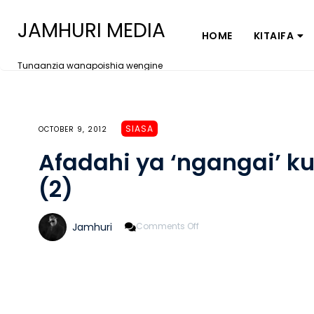
JAMHURI MEDIA
HOME
KITAIFA
Tunaanzia wanapoishia wengine
SIASA
OCTOBER 9, 2012
Afadahi ya ‘ngangai’ k
(2)
On
Jamhuri
Comments Off
Afadahi
Ya
‘ngangai’
Kuliko
‘magwanda’
Haya
(2)