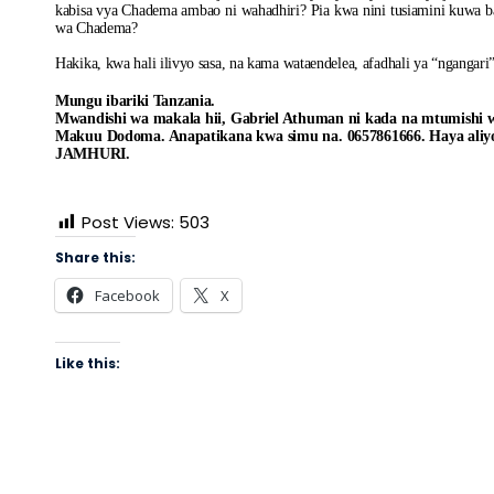
kabisa vya Chadema ambao ni wahadhiri? Pia kwa nini tusiamini kuwa b
wa Chadema?
Hakika, kwa hali ilivyo sasa, na kama wataendelea, afadhali ya “ngang
Mungu ibariki Tanzania.
Mwandishi wa makala hii, Gabriel Athuman ni kada na mtumish
Makuu Dodoma. Anapatikana kwa simu na. 0657861666. Haya aliy
JAMHURI.
Post Views:
503
Share this:
Facebook
X
Like this: