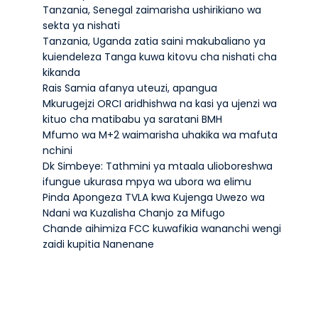
Tanzania, Senegal zaimarisha ushirikiano wa
sekta ya nishati
Tanzania, Uganda zatia saini makubaliano ya
kuiendeleza Tanga kuwa kitovu cha nishati cha
kikanda
Rais Samia afanya uteuzi, apangua
Mkurugejzi ORCI aridhishwa na kasi ya ujenzi wa
kituo cha matibabu ya saratani BMH
Mfumo wa M+2 waimarisha uhakika wa mafuta
nchini
Dk Simbeye: Tathmini ya mtaala ulioboreshwa
ifungue ukurasa mpya wa ubora wa elimu
Pinda Apongeza TVLA kwa Kujenga Uwezo wa
Ndani wa Kuzalisha Chanjo za Mifugo
Chande aihimiza FCC kuwafikia wananchi wengi
zaidi kupitia Nanenane