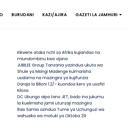
ZO
BURUDANI
KAZI/AJIRA
GAZETI LA JAMHURI
Kikwete ataka nchi za Afrika kujiandaa na
miundombinu kwa vijana
JUBILEE Group Tanzania yazindua ukuta wa
Shule ya Msingi Madenge kuimarisha
usalama na mazingira ya kujifunzia
Daraja la Bilioni 1.2/- kuondoa kero ya usafiri
Kilosa
DC Ubungo aipa tano JET, bado ina jukumu
la kuelimisha jamii utunzaji mazingira
Rais Samia azindua Tume ya Uchunguzi wa
wahusika wa matuki ya Oktoba 29