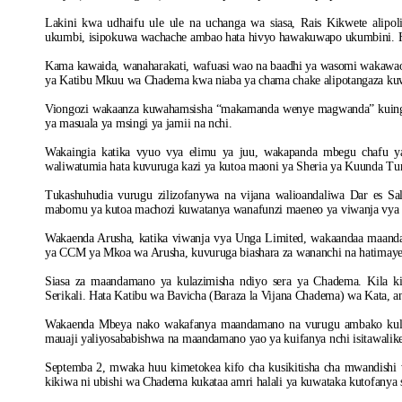
Lakini kwa udhaifu ule ule na uchanga wa siasa, Rais Kikwete ali
ukumbi, isipokuwa wachache ambao hata hivyo hawakuwapo ukumbini. 
Kama kawaida, wanaharakati, wafuasi wao na baadhi ya wasomi wakawaon
ya Katibu Mkuu wa Chadema kwa niaba ya chama chake alipotangaza kuwa
Viongozi wakaanza kuwahamsisha “makamanda wenye magwanda” kuingia
ya masuala ya msingi ya jamii na nchi.
Wakaingia katika vyuo vya elimu ya juu, wakapanda mbegu chafu ya 
waliwatumia hata kuvuruga kazi ya kutoa maoni ya Sheria ya Kuunda Tu
Tukashuhudia vurugu zilizofanywa na vijana walioandaliwa Dar es S
mabomu ya kutoa machozi kuwatanya wanafunzi maeneo ya viwanja vya
Wakaenda Arusha, katika viwanja vya Unga Limited, wakaandaa maanda
ya CCM ya Mkoa wa Arusha, kuvuruga biashara za wananchi na hatimaye 
Siasa za maandamano ya kulazimisha ndiyo sera ya Chadema. Kila 
Serikali. Hata Katibu wa Bavicha (Baraza la Vijana Chadema) wa Kata, 
Wakaenda Mbeya nako wakafanya maandamano na vurugu ambako kuliri
mauaji yaliyosababishwa na maandamano yao ya kuifanya nchi isitawalik
Septemba 2, mwaka huu kimetokea kifo cha kusikitisha cha mwandishi w
kikiwa ni ubishi wa Chadema kukataa amri halali ya kuwataka kutofanya sh