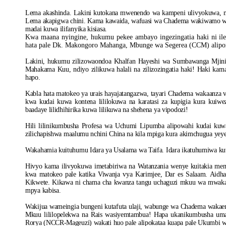
Lema akashinda. Lakini kutokana mwenendo wa kampeni ulivyokuwa,
Lema akapigwa chini. Kama kawaida, wafuasi wa Chadema wakiwamo wan
madai kuwa ilifanyika kisiasa.
Kwa maana nyingine, hukumu pekee ambayo ingezingatia haki ni i
hata pale Dk. Makongoro Mahanga, Mbunge wa Segerea (CCM) alip
Lakini, hukumu zilizowaondoa Khalfan Hayeshi wa Sumbawanga Mjini
Mahakama Kuu, ndiyo zilikuwa halali na zilizozingatia haki! Haki ka
hapo.
Kabla hata matokeo ya urais hayajatangazwa, tayari Chadema wakaanza vi
kwa kudai kuwa kontena lililokuwa na karatasi za kupigia kura ku
baadaye lilidhihirika kuwa lilikuwa na shehena ya vipodozi!
Hili lilinikumbusha Profesa wa Uchumi Lipumba alipowahi kudai kuw
zilichapishwa maalumu nchini China na kila mpiga kura akimchugua yeye
Wakahamia kuituhumu Idara ya Usalama wa Taifa. Idara ikatuhumiwa kuw
Hivyo kama ilivyokuwa imetabiriwa na Watanzania wenye kuitakia me
kwa matokeo pale katika Viwanja vya Karimjee, Dar es Salaam. Aidh
Kikwete. Kikawa ni chama cha kwanza tangu uchaguzi mkuu wa mwaka 
mpya kabisa.
Wakijua wameingia bungeni kutafuta ulaji, wabunge wa Chadema wakaen
Mkuu lililopelekwa na Rais wasiyemtambua! Hapa ukanikumbusha um
Rorya (NCCR-Mageuzi) wakati huo pale alipokataa kuapa pale Ukumbi w