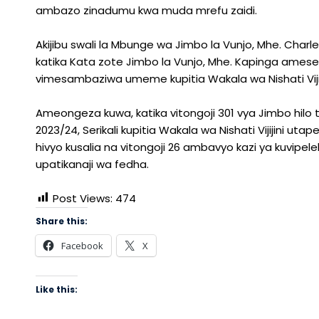
ambazo zinadumu kwa muda mrefu zaidi.
Akijibu swali la Mbunge wa Jimbo la Vunjo, Mhe. Charl
katika Kata zote Jimbo la Vunjo, Mhe. Kapinga amesem
vimesambaziwa umeme kupitia Wakala wa Nishati Viji
Ameongeza kuwa, katika vitongoji 301 vya Jimbo hilo
2023/24, Serikali kupitia Wakala wa Nishati Vijijini ut
hivyo kusalia na vitongoji 26 ambavyo kazi ya kuvipe
upatikanaji wa fedha.
Post Views:
474
Share this:
Facebook
X
Like this: