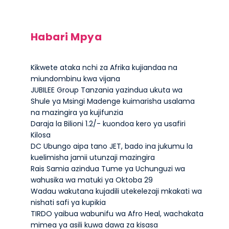
Habari Mpya
Kikwete ataka nchi za Afrika kujiandaa na
miundombinu kwa vijana
JUBILEE Group Tanzania yazindua ukuta wa
Shule ya Msingi Madenge kuimarisha usalama
na mazingira ya kujifunzia
Daraja la Bilioni 1.2/- kuondoa kero ya usafiri
Kilosa
DC Ubungo aipa tano JET, bado ina jukumu la
kuelimisha jamii utunzaji mazingira
Rais Samia azindua Tume ya Uchunguzi wa
wahusika wa matuki ya Oktoba 29
Wadau wakutana kujadili utekelezaji mkakati wa
nishati safi ya kupikia
TIRDO yaibua wabunifu wa Afro Heal, wachakata
mimea ya asili kuwa dawa za kisasa