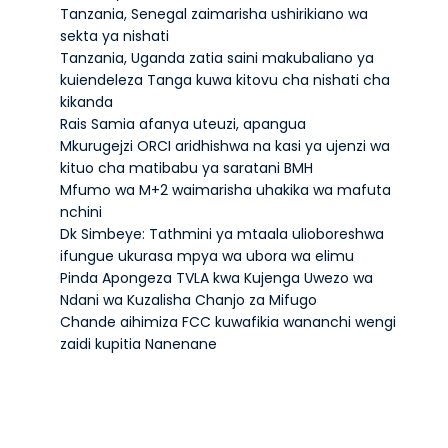
Tanzania, Senegal zaimarisha ushirikiano wa
sekta ya nishati
Tanzania, Uganda zatia saini makubaliano ya
kuiendeleza Tanga kuwa kitovu cha nishati cha
kikanda
Rais Samia afanya uteuzi, apangua
Mkurugejzi ORCI aridhishwa na kasi ya ujenzi wa
kituo cha matibabu ya saratani BMH
Mfumo wa M+2 waimarisha uhakika wa mafuta
nchini
Dk Simbeye: Tathmini ya mtaala ulioboreshwa
ifungue ukurasa mpya wa ubora wa elimu
Pinda Apongeza TVLA kwa Kujenga Uwezo wa
Ndani wa Kuzalisha Chanjo za Mifugo
Chande aihimiza FCC kuwafikia wananchi wengi
zaidi kupitia Nanenane