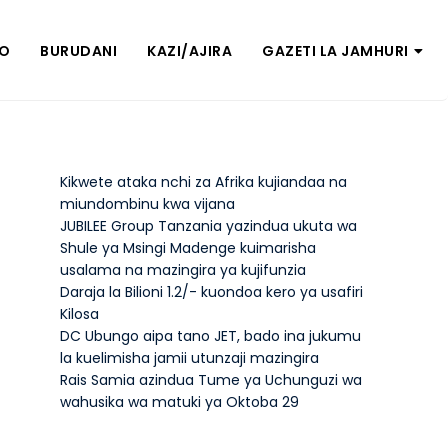
ZO
BURUDANI
KAZI/AJIRA
GAZETI LA JAMHURI
Kikwete ataka nchi za Afrika kujiandaa na
miundombinu kwa vijana
JUBILEE Group Tanzania yazindua ukuta wa
Shule ya Msingi Madenge kuimarisha
usalama na mazingira ya kujifunzia
Daraja la Bilioni 1.2/- kuondoa kero ya usafiri
Kilosa
DC Ubungo aipa tano JET, bado ina jukumu
la kuelimisha jamii utunzaji mazingira
Rais Samia azindua Tume ya Uchunguzi wa
wahusika wa matuki ya Oktoba 29