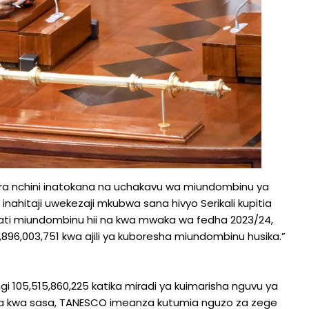
 nchini inatokana na uchakavu wa miundombinu ya
ahitaji uwekezaji mkubwa sana hivyo Serikali kupitia
bati miundombinu hii na kwa mwaka wa fedha 2023/24,
9,896,003,751 kwa ajili ya kuboresha miundombinu husika.”
gi 105,515,860,225 katika miradi ya kuimarisha nguvu ya
a kwa sasa, TANESCO imeanza kutumia nguzo za zege