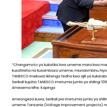
”Changamoto ya kukatika kwa umeme mara kwa mara
kusafirisha na kusambaza umeme, miundombinu hiyo in
TANESCO imekuwa ikitenga fedha kwa ajili ya kukara
Serikali kupitia TANESCO imetumia jumla ya shilingi 10
Amesema Mhe. Kapinga
Ameongeza kuwa, Serikali pia imetumia jumla ya shilin
umeme Tanzania (Voltage Improvement projects) n