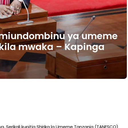
o miundombinu ya umeme
kila mwaka – Kapinga
a, Serikali kupitia Shirika la Umeme Tanzania (TANESCO)