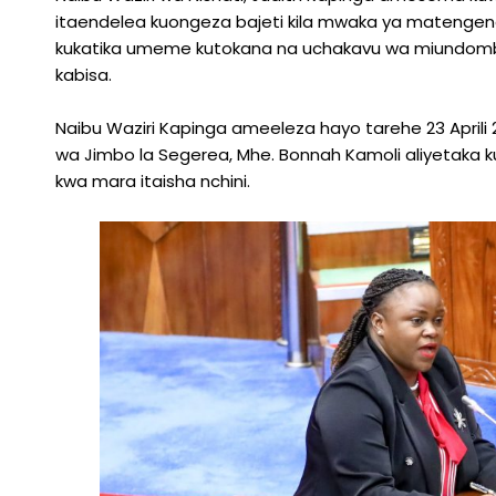
itaendelea kuongeza bajeti kila mwaka ya mateng
kukatika umeme kutokana na uchakavu wa miundomb
kabisa.
Naibu Waziri Kapinga ameeleza hayo tarehe 23 Aprili 2
wa Jimbo la Segerea, Mhe. Bonnah Kamoli aliyetaka 
kwa mara itaisha nchini.