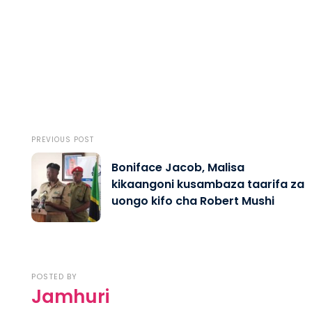
PREVIOUS POST
Boniface Jacob, Malisa
kikaangoni kusambaza taarifa za
uongo kifo cha Robert Mushi
POSTED BY
Jamhuri