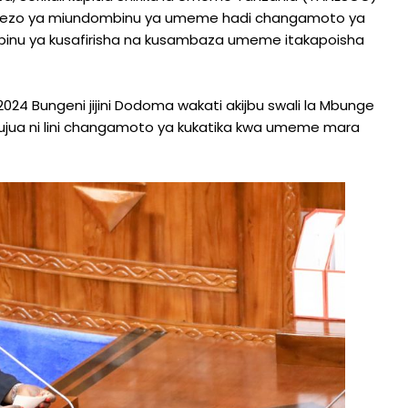
enezo ya miundombinu ya umeme hadi changamoto ya
inu ya kusafirisha na kusambaza umeme itakapoisha
024 Bungeni jijini Dodoma wakati akijbu swali la Mbunge
kujua ni lini changamoto ya kukatika kwa umeme mara