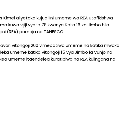
es Kimei aliyetaka kujua lini umeme wa REA utafikishwa
a kuwa vijiji vyote 78 kwenye Kata 16 za Jimbo hilo
jini (REA) pamoja na TANESCO.
 tayari vitongoji 260 vimepatiwa umeme na katika mwaka
apeleka umeme katika vitongoji 15 vya Jimbo la Vunjo na
lekea umeme itaendelea kuratibiwa na REA kulingana na