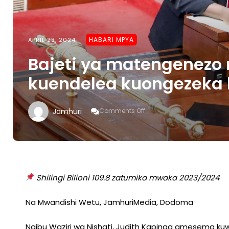
HABARI MPYA
APRIL 23, 2024
Bajeti ya matengenez
kuendelea kuongezeka 
On
Jamhuri
Comments Off
Bajeti
Ya
Matengenezo
Miundombinu
Ya
Umeme
Kuendelea
Shilingi Bilioni 109.8 zatumika mwaka 2023/2024
Kuongezeka
Kila
Na Mwandishi Wetu, JamhuriMedia, Dodoma
Mwaka
–
Kapinga
Naibu Waziri wa Nishati, Judith Kapinga amesema kuw