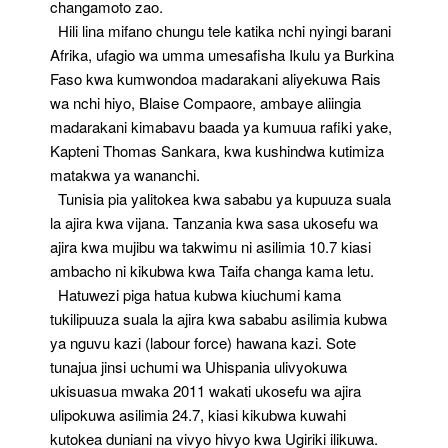
changamoto zao.
Hili lina mifano chungu tele katika nchi nyingi barani
Afrika, ufagio wa umma umesafisha Ikulu ya Burkina
Faso kwa kumwondoa madarakani aliyekuwa Rais
wa nchi hiyo, Blaise Compaore, ambaye aliingia
madarakani kimabavu baada ya kumuua rafiki yake,
Kapteni Thomas Sankara, kwa kushindwa kutimiza
matakwa ya wananchi.
Tunisia pia yalitokea kwa sababu ya kupuuza suala
la ajira kwa vijana. Tanzania kwa sasa ukosefu wa
ajira kwa mujibu wa takwimu ni asilimia 10.7 kiasi
ambacho ni kikubwa kwa Taifa changa kama letu.
Hatuwezi piga hatua kubwa kiuchumi kama
tukilipuuza suala la ajira kwa sababu asilimia kubwa
ya nguvu kazi (labour force) hawana kazi. Sote
tunajua jinsi uchumi wa Uhispania ulivyokuwa
ukisuasua mwaka 2011 wakati ukosefu wa ajira
ulipokuwa asilimia 24.7, kiasi kikubwa kuwahi
kutokea duniani na vivyo hivyo kwa Ugiriki ilikuwa.