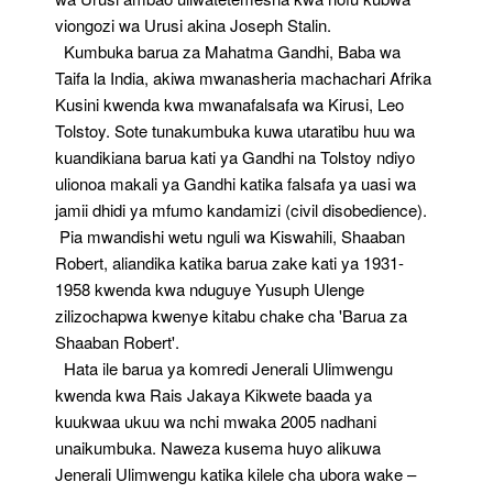
viongozi wa Urusi akina Joseph Stalin.
Kumbuka barua za Mahatma Gandhi, Baba wa
Taifa la India, akiwa mwanasheria machachari Afrika
Kusini kwenda kwa mwanafalsafa wa Kirusi, Leo
Tolstoy. Sote tunakumbuka kuwa utaratibu huu wa
kuandikiana barua kati ya Gandhi na Tolstoy ndiyo
ulionoa makali ya Gandhi katika falsafa ya uasi wa
jamii dhidi ya mfumo kandamizi (civil disobedience).
Pia mwandishi wetu nguli wa Kiswahili, Shaaban
Robert, aliandika katika barua zake kati ya 1931-
1958 kwenda kwa nduguye Yusuph Ulenge
zilizochapwa kwenye kitabu chake cha 'Barua za
Shaaban Robert'.
Hata ile barua ya komredi Jenerali Ulimwengu
kwenda kwa Rais Jakaya Kikwete baada ya
kuukwaa ukuu wa nchi mwaka 2005 nadhani
unaikumbuka. Naweza kusema huyo alikuwa
Jenerali Ulimwengu katika kilele cha ubora wake –