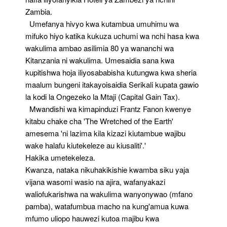
Zambia.
Umefanya hivyo kwa kutambua umuhimu wa
mifuko hiyo katika kukuza uchumi wa nchi hasa kwa
wakulima ambao asilimia 80 ya wananchi wa
Kitanzania ni wakulima. Umesaidia sana kwa
kupitishwa hoja iliyosababisha kutungwa kwa sheria
maalum bungeni itakayoisaidia Serikali kupata gawio
la kodi la Ongezeko la Mtaji (Capital Gain Tax).
Mwandishi wa kimapinduzi Frantz Fanon kwenye
kitabu chake cha 'The Wretched of the Earth'
amesema 'ni lazima kila kizazi kiutambue wajibu
wake halafu kiutekeleze au kiusaliti'.'
Hakika umetekeleza.
Kwanza, nataka nikuhakikishie kwamba siku yaja
vijana wasomi wasio na ajira, wafanyakazi
waliofukarishwa na wakulima wanyonywao (mfano
pamba), watafumbua macho na kung'amua kuwa
mfumo uliopo hauwezi kutoa majibu kwa