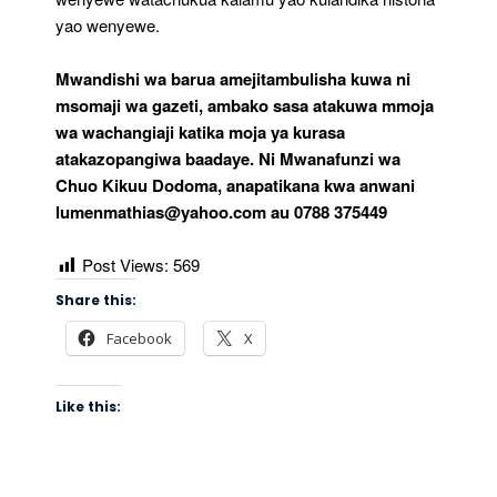
yao wenyewe.
Mwandishi wa barua amejitambulisha kuwa ni
msomaji wa gazeti, ambako sasa atakuwa mmoja
wa wachangiaji katika moja ya kurasa
atakazopangiwa baadaye. Ni Mwanafunzi wa
Chuo Kikuu Dodoma, anapatikana kwa anwani
lumenmathias@yahoo.com
au 0788 375449
Post Views:
569
Share this:
Facebook
X
Like this: