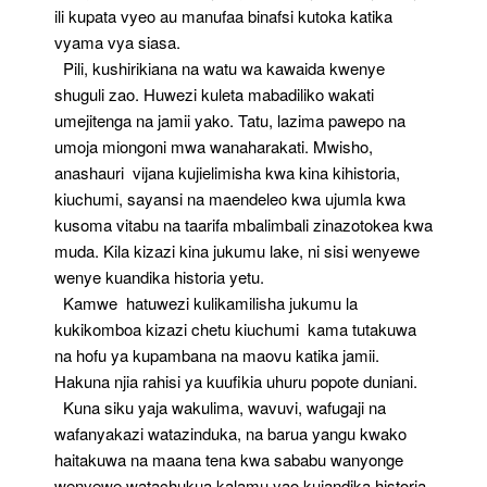
ili kupata vyeo au manufaa binafsi kutoka katika
vyama vya siasa.
Pili, kushirikiana na watu wa kawaida kwenye
shuguli zao. Huwezi kuleta mabadiliko wakati
umejitenga na jamii yako. Tatu, lazima pawepo na
umoja miongoni mwa wanaharakati. Mwisho,
anashauri vijana kujielimisha kwa kina kihistoria,
kiuchumi, sayansi na maendeleo kwa ujumla kwa
kusoma vitabu na taarifa mbalimbali zinazotokea kwa
muda. Kila kizazi kina jukumu lake, ni sisi wenyewe
wenye kuandika historia yetu.
Kamwe hatuwezi kulikamilisha jukumu la
kukikomboa kizazi chetu kiuchumi kama tutakuwa
na hofu ya kupambana na maovu katika jamii.
Hakuna njia rahisi ya kuufikia uhuru popote duniani.
Kuna siku yaja wakulima, wavuvi, wafugaji na
wafanyakazi watazinduka, na barua yangu kwako
haitakuwa na maana tena kwa sababu wanyonge
wenyewe watachukua kalamu yao kuiandika historia