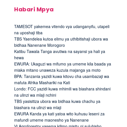
Habari Mpya
TAMESOT yakemea vitendo vya udanganyifu, utapeli
na uposhaji tiba
TBS Yaendelea kutoa elimu ya uthibitishaji ubora wa
bidhaa Nanenane Morogoro
Katibu Tawala Tanga avutiwa na sayansi ya hali ya
hewa
EWURA: Ukaguzi wa mifumo ya umeme kila baada ya
miaka mitano unaweza kuzuia majanga ya moto
BPA: Tanzania yazidi kuwa kitovu cha usambazaji wa
mafuta Afrika Mashariki na Kati
Londo: FCC yazidi kuwa mhimili wa biashara shindani
na ulinzi wa mlaji nchini
TBS yasisitiza ubora wa bidhaa kuwa chachu ya
biashara na ulinzi wa mlaji
EWURA Kanda ya kati yatoa wito kuhusu leseni za
mafundi umeme maonesho ya Nanenane
Vi Agroforestry yasema kilimo misitu ni suluhisho