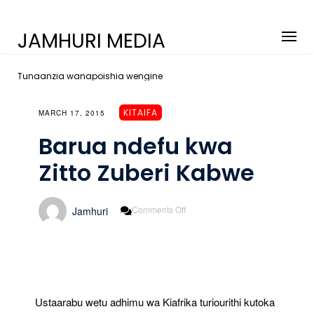
JAMHURI MEDIA
Tunaanzia wanapoishia wengine
KITAIFA
MARCH 17, 2015
Barua ndefu kwa
Zitto Zuberi Kabwe
On
Comments Off
Jamhuri
Barua
Ndefu
Kwa
Zitto
Zuberi
Kabwe
Ustaarabu wetu adhimu wa Kiafrika turiourithi kutoka