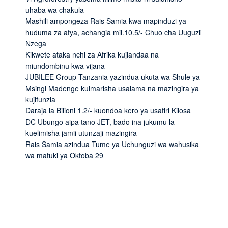
uhaba wa chakula
Mashili ampongeza Rais Samia kwa mapinduzi ya
huduma za afya, achangia mil.10.5/- Chuo cha Uuguzi
Nzega
Kikwete ataka nchi za Afrika kujiandaa na
miundombinu kwa vijana
JUBILEE Group Tanzania yazindua ukuta wa Shule ya
Msingi Madenge kuimarisha usalama na mazingira ya
kujifunzia
Daraja la Bilioni 1.2/- kuondoa kero ya usafiri Kilosa
DC Ubungo aipa tano JET, bado ina jukumu la
kuelimisha jamii utunzaji mazingira
Rais Samia azindua Tume ya Uchunguzi wa wahusika
wa matuki ya Oktoba 29