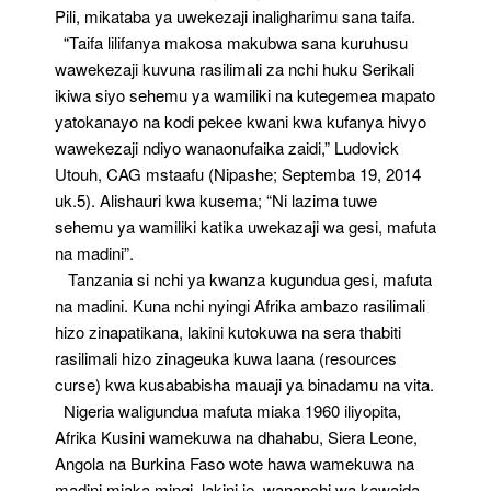
Pili, mikataba ya uwekezaji inaligharimu sana taifa.
“Taifa lilifanya makosa makubwa sana kuruhusu
wawekezaji kuvuna rasilimali za nchi huku Serikali
ikiwa siyo sehemu ya wamiliki na kutegemea mapato
yatokanayo na kodi pekee kwani kwa kufanya hivyo
wawekezaji ndiyo wanaonufaika zaidi,” Ludovick
Utouh, CAG mstaafu (Nipashe; Septemba 19, 2014
uk.5). Alishauri kwa kusema; “Ni lazima tuwe
sehemu ya wamiliki katika uwekazaji wa gesi, mafuta
na madini”.
Tanzania si nchi ya kwanza kugundua gesi, mafuta
na madini. Kuna nchi nyingi Afrika ambazo rasilimali
hizo zinapatikana, lakini kutokuwa na sera thabiti
rasilimali hizo zinageuka kuwa laana (resources
curse) kwa kusababisha mauaji ya binadamu na vita.
Nigeria waligundua mafuta miaka 1960 iliyopita,
Afrika Kusini wamekuwa na dhahabu, Siera Leone,
Angola na Burkina Faso wote hawa wamekuwa na
madini miaka mingi, lakini je, wananchi wa kawaida