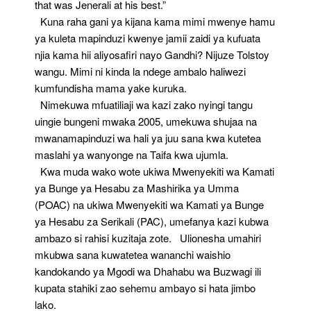
that was Jenerali at his best.”
Kuna raha gani ya kijana kama mimi mwenye hamu
ya kuleta mapinduzi kwenye jamii zaidi ya kufuata
njia kama hii aliyosafiri nayo Gandhi? Nijuze Tolstoy
wangu. Mimi ni kinda la ndege ambalo haliwezi
kumfundisha mama yake kuruka.
Nimekuwa mfuatiliaji wa kazi zako nyingi tangu
uingie bungeni mwaka 2005, umekuwa shujaa na
mwanamapinduzi wa hali ya juu sana kwa kutetea
maslahi ya wanyonge na Taifa kwa ujumla.
Kwa muda wako wote ukiwa Mwenyekiti wa Kamati
ya Bunge ya Hesabu za Mashirika ya Umma
(POAC) na ukiwa Mwenyekiti wa Kamati ya Bunge
ya Hesabu za Serikali (PAC), umefanya kazi kubwa
ambazo si rahisi kuzitaja zote. Ulionesha umahiri
mkubwa sana kuwatetea wananchi waishio
kandokando ya Mgodi wa Dhahabu wa Buzwagi ili
kupata stahiki zao sehemu ambayo si hata jimbo
lako.