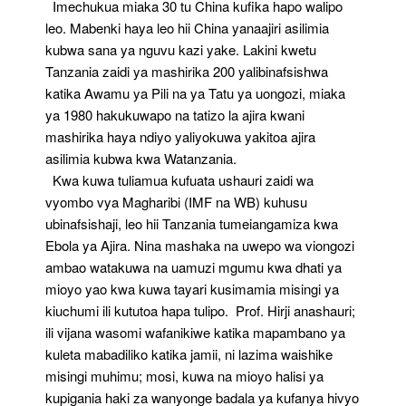
Imechukua miaka 30 tu China kufika hapo walipo
leo. Mabenki haya leo hii China yanaajiri asilimia
kubwa sana ya nguvu kazi yake. Lakini kwetu
Tanzania zaidi ya mashirika 200 yalibinafsishwa
katika Awamu ya Pili na ya Tatu ya uongozi, miaka
ya 1980 hakukuwapo na tatizo la ajira kwani
mashirika haya ndiyo yaliyokuwa yakitoa ajira
asilimia kubwa kwa Watanzania.
Kwa kuwa tuliamua kufuata ushauri zaidi wa
vyombo vya Magharibi (IMF na WB) kuhusu
ubinafsishaji, leo hii Tanzania tumeiangamiza kwa
Ebola ya Ajira. Nina mashaka na uwepo wa viongozi
ambao watakuwa na uamuzi mgumu kwa dhati ya
mioyo yao kwa kuwa tayari kusimamia misingi ya
kiuchumi ili kututoa hapa tulipo. Prof. Hirji anashauri;
ili vijana wasomi wafanikiwe katika mapambano ya
kuleta mabadiliko katika jamii, ni lazima waishike
misingi muhimu; mosi, kuwa na mioyo halisi ya
kupigania haki za wanyonge badala ya kufanya hivyo