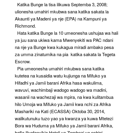
Katika Bunge la tisa ilikuwa Septemba 3, 2008;
ulionesha umahiri mkubwa sana katika sakata la
Akaunti ya Madeni ya nje (EPA) na Kampuni ya
Richmond.
Hata katika Bunge la 10 umeonesha ushujaa wa hali
ya juu sana ukiwa kama Mwenyekiti wa PAC ndani
na nje ya Bunge kwa kukagua miradi ambako pesa
za umma zinatumika na pia katika sakata la Tegeta
Escrow.
Pia umeonesha umahiri mkubwa sana katika
kutetea na kusaidia watu kujiunga na Mifuko ya
Hifadhi ya Jamii barani Afrika hasa wakulima,
wavuvi, wachimbaji wadogo wadogo wa madini,
wasanii na wachezaji wa mpira, na kwa kulitambua
hilo Umoja wa Mifuko ya Jamii kwa nchi za Afrika
Mashariki na Kati (ECASSA) Oktoba 30, 2014,
walikutunuku tuzo yao ya kwanza ya kuwa Mtetezi
Bora wa Huduma ya Mifuko ya Jamii barani Afrika,
hafla iliyofanyikia Hoteli ya Zambezi ya nchini