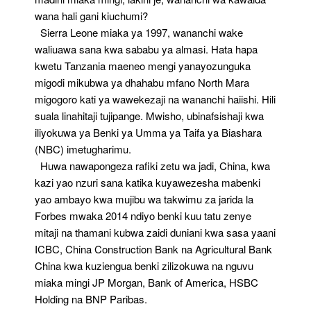
wana hali gani kiuchumi?
Sierra Leone miaka ya 1997, wananchi wake
waliuawa sana kwa sababu ya almasi. Hata hapa
kwetu Tanzania maeneo mengi yanayozunguka
migodi mikubwa ya dhahabu mfano North Mara
migogoro kati ya wawekezaji na wananchi haiishi. Hili
suala linahitaji tujipange. Mwisho, ubinafsishaji kwa
iliyokuwa ya Benki ya Umma ya Taifa ya Biashara
(NBC) imetugharimu.
Huwa nawapongeza rafiki zetu wa jadi, China, kwa
kazi yao nzuri sana katika kuyawezesha mabenki
yao ambayo kwa mujibu wa takwimu za jarida la
Forbes mwaka 2014 ndiyo benki kuu tatu zenye
mitaji na thamani kubwa zaidi duniani kwa sasa yaani
ICBC, China Construction Bank na Agricultural Bank
China kwa kuziengua benki zilizokuwa na nguvu
miaka mingi JP Morgan, Bank of America, HSBC
Holding na BNP Paribas.