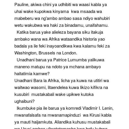
Pauline, akiwa chini ya udhibiti wa waasi kabla ya
uhai wake kupokwa kinyama kwa msaada wa
mabeberu wa ng'ambo ambao sasa ndiyo wahubiri
wetu wakubwa wa haki za binadamu, unaifahamu.
Katika barua yake alieleza bayana siku itakuja
ambako wana wa Afrika wataandika historia yao
badala ya ile feki inayoandikwa kwa kalamu feki za
Washington, Brussels na London.
Unadhani barua ya Patrice Lumumba yalikuwa
maneno matupu na ndoto ya mchana ambayo
haitatimia kamwe?
Unadhani Bara la Afrika, licha ya kuwa na utitiri wa
waitwao wasomi, litaendelea kuwa likizo kifikra na
kusubiri mustakabali wake upikwe kutoka
ughaibuni?
Ikumbuke pia ile barua ya komredi Vladimir I. Lenin,
mwanafalsafa na mwanamapinduzi wa Kirusi kabla
ya mauti haijamkuta. Aliandika kuhusu mustakabali
wa Urusi ambao uliwatetemesha kwa hofu kubwa