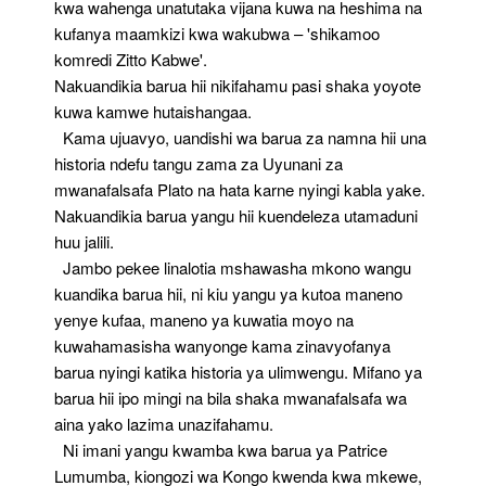
kwa wahenga unatutaka vijana kuwa na heshima na
kufanya maamkizi kwa wakubwa – 'shikamoo
komredi Zitto Kabwe'.
Nakuandikia barua hii nikifahamu pasi shaka yoyote
kuwa kamwe hutaishangaa.
Kama ujuavyo, uandishi wa barua za namna hii una
historia ndefu tangu zama za Uyunani za
mwanafalsafa Plato na hata karne nyingi kabla yake.
Nakuandikia barua yangu hii kuendeleza utamaduni
huu jalili.
Jambo pekee linalotia mshawasha mkono wangu
kuandika barua hii, ni kiu yangu ya kutoa maneno
yenye kufaa, maneno ya kuwatia moyo na
kuwahamasisha wanyonge kama zinavyofanya
barua nyingi katika historia ya ulimwengu. Mifano ya
barua hii ipo mingi na bila shaka mwanafalsafa wa
aina yako lazima unazifahamu.
Ni imani yangu kwamba kwa barua ya Patrice
Lumumba, kiongozi wa Kongo kwenda kwa mkewe,