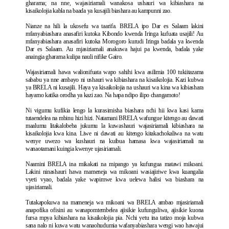
gharama; na nne, wajasiriamali wanakosa ushauri wa kibiashara na
kisaikolojia kabla na baada ya kusajili biashara au kampunni zao.
Nianze na hili la ukosefu wa taarifa. BRELA ipo Dar es Salaam lakini
mfanyabiashara anasafiri kutoka Kibondo kwenda Iringa kufuata usajili! Au
mfanyabiashara anasafiri kutoka Morogoro kurudi Iringa badala ya kwenda
Dar es Salaam. Au mjasiriamali anakuwa hajui pa kwenda, badala yake
anaingia gharama kulipa nauli nifike Gairo.
Wajasiriamali hawa walionifuata wapo sahihi kwa asilimia 100 tukiitazama
sababu ya nne ambayo ni ushauri wa kibiashara na kisaikolojia. Kazi kubwa
ya BRELA ni kusajili. Haya ya kisaikolojia na ushauri wa kina wa kibiashara
hayamo katika orodha ya kazi zao. Na hapa ndipo ilipo changamoto!
Ni vigumu kufikia lengo la kurasimisha biashara nchi hii kwa kasi kama
tutaendelea na mbinu hizi hizi. Natamani BRELA wafungue kitengo au dawati
maalumu litakalobeba jukumu la kuwashauri wajasiriamali kibiashara na
kisaikolojia kwa kina. Liwe ni dawati au kitengo kitakachokaliwa na watu
wenye uwezo wa kushauri na kuibua hamasa kwa wajasiriamali na
wanaotamani kuingia kwenye ujasiriamali.
Naamini BRELA ina mikakati na mipango ya kufungua matawi mikoani.
Lakini ninashauri hawa mameneja wa mikoani wasiajiriwe kwa kuangalia
vyeti vyao, badala yake wapimwe kwa uelewa halisi wa biashara na
ujasiriamali.
Tutakapokuwa na mameneja wa mikoani wa BRELA ambao mjasiriamali
anapofika ofisini au wanapomtembelea ajisikie kufunguliwa, ajisikie kuona
fursa mpya kibiashara na kisaikolojia pia. Nchi yetu ina tatizo moja kubwa
sana nalo ni kuwa watu wanaohudumia wafanyabiashara wengi wao hawajui