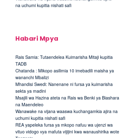
na uchumi kupitia nishati safi
Habari Mpya
Rais Samia: Tutaendelea Kuimarisha Mitaji kupitia
TADB
Chatanda : Mikopo asilimia 10 imebadili maisha ya
wananchi Mbalizi
Mhandisi Swedi: Nanenane ni fursa ya kuimarisha
sekta ya madini
Msajili wa Hazina ateta na Rais wa Benki ya Biashara
na Maendeleo
Wanawake na vijana waaswa kuchangamkia ajira na
uchumi kupitia nishati safi
REA yapeleka fursa ya mkopo nafuu wa ujenzi wa
vituo vidogo vya mafuta vijijini kwa wanaushirika wote