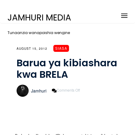
JAMHURI MEDIA
Tunaanzia wanapoishia wengine
SIASA
AUGUST 15, 2012
Barua ya kibiashara
kwa BRELA
On
Comments Off
Jamhuri
Barua
Ya
Kibiashara
Kwa
BRELA