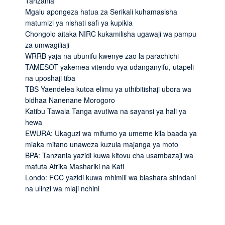
Tanzania
Mgalu apongeza hatua za Serikali kuhamasisha
matumizi ya nishati safi ya kupikia
Chongolo aitaka NIRC kukamilisha ugawaji wa pampu
za umwagiliaji
WRRB yaja na ubunifu kwenye zao la parachichi
TAMESOT yakemea vitendo vya udanganyifu, utapeli
na uposhaji tiba
TBS Yaendelea kutoa elimu ya uthibitishaji ubora wa
bidhaa Nanenane Morogoro
Katibu Tawala Tanga avutiwa na sayansi ya hali ya
hewa
EWURA: Ukaguzi wa mifumo ya umeme kila baada ya
miaka mitano unaweza kuzuia majanga ya moto
BPA: Tanzania yazidi kuwa kitovu cha usambazaji wa
mafuta Afrika Mashariki na Kati
Londo: FCC yazidi kuwa mhimili wa biashara shindani
na ulinzi wa mlaji nchini