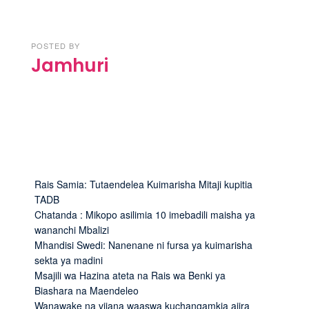
POSTED BY
Jamhuri
Rais Samia: Tutaendelea Kuimarisha Mitaji kupitia
TADB
Chatanda : Mikopo asilimia 10 imebadili maisha ya
wananchi Mbalizi
Mhandisi Swedi: Nanenane ni fursa ya kuimarisha
sekta ya madini
Msajili wa Hazina ateta na Rais wa Benki ya
Biashara na Maendeleo
Wanawake na vijana waaswa kuchangamkia ajira