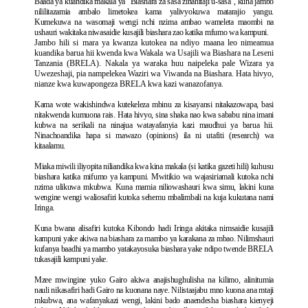
Baada ya kuandika makala ya “Biashara za sasa zinahitaji u-sasa”, kuna jambo
nililitazamia ambalo limetokea kama yalivyokuwa matarajio yangu.
Kumekuwa na wasomaji wengi nchi nzima ambao wameleta maombi na
ushauri wakitaka niwasaidie kusajili biashara zao katika mfumo wa kampuni.
Jambo hili si mara ya kwanza kutokea na ndiyo maana leo nimeamua
kuandika barua hii kwenda kwa Wakala wa Usajili wa Biashara na Leseni
Tanzania (BRELA). Nakala ya waraka huu naipeleka pale Wizara ya
Uwezeshaji, pia nampelekea Waziri wa Viwanda na Biashara. Hata hivyo,
nianze kwa kuwapongeza BRELA kwa kazi wanazofanya.
Kama wote wakishindwa kutekeleza mbinu za kisayansi nitakazowapa, basi
nitakwenda kumuona rais. Hata hivyo, sina shaka nao kwa sababu nina imani
kubwa na serikali na ninajua watayafanyia kazi maudhui ya barua hii.
Ninachoandika hapa si mawazo (opinions) ila ni utafiti (research) wa
kitaalamu.
Miaka miwili iliyopita niliandika kwa kina makala (si katika gazeti hili) kuhusu
biashara katika mifumo ya kampuni. Mwitikio wa wajasiriamali kutoka nchi
nzima ulikuwa mkubwa. Kuna mamia niliowashauri kwa simu, lakini kuna
wengine wengi waliosafiri kutoka sehemu mbalimbali na kuja kukutana nami
Iringa.
Kuna bwana alisafiri kutoka Kibondo hadi Iringa akitaka nimsaidie kusajili
kampuni yake akiwa na biashara za mambo ya karakana za mbao. Nilimshauri
kufanya baadhi ya mambo yatakayosuka biashara yake ndipo twende BRELA
tukasajili kampuni yake.
Mzee mwingine yuko Gairo akiwa anajishughulisha na kilimo, alinitumia
nauli nikasafiri hadi Gairo na kuonana naye. Nilistaajabu mno kuona ana mtaji
mkubwa, ana wafanyakazi wengi, lakini bado anaendesha biashara kienyeji