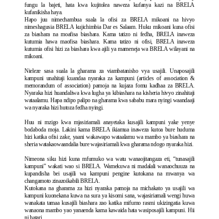
fungu la bajeti, hata kwa kujitolea naweza kufanya kazi na BRELA
kufanikisha haya.
Hapo juu nimechambua suala la ofisi za BRELA mikoani na hivyo
nimeshagusia BRELA kujichimbia Dar es Salaam. Huku mikoani kuna ofisi
za biashara na moafisa biashara. Kama tatizo ni fedha, BRELA inaweza
kutumia hawa maofisa biashara. Kama tatizo ni ofisi, BRELA inaweza
kutumia ofisi hizi za biashara kwa ajili ya mameneja wa BRELA wilayani na
mikoani.
Nieleze sasa suala la gharama za viambatanisho vya usajili. Unaposajili
kampuni unahitaji kuandaa nyaraka za kampuni (articles of association &
memorandum of association) pamoja na kujaza fomu kadhaa za BRELA.
Nyaraka hizi huandaliwa kwa lugha ya kibiashara na kisheria hivyo zinahitaji
wataalamu. Hapa ndipo palipo na gharama kwa sababu mara nyingi waandaaji
wa nyaraka hizi hutoza fedha nyingi.
Huu ni mzigo kwa mjasiriamali anayetaka kusajili kampuni yake yenye
bodaboda moja. Lakini kama BRELA ikiamua inaweza kutoa bure huduma
hizi katika ofisi zake, yaani wakawapo wataalamu wa mambo ya biashara na
sheria watakaowaandalia bure wajasiriamali kwa gharama ndogo nyaraka hizi.
Nimeona siku hizi kuna mfumuko wa watu wanaojitangaza eti, “tunasajili
kampuni” wakati wao si BRELA. Wamekuwa ni madalali wanaochuuza na
kupandisha bei usajili wa kampuni pengine kutokana na mwanya wa
changamoto zinazoikabili BRELA.
Kutokana na gharama za hizi nyaraka pamoja na michakato ya usajili wa
kampuni kuonekana kuwa na sura ya kisomi sana, wajasiriamali wengi huwa
wanakata tamaa kusajili biashara zao katika mifumo rasmi ukizingatia kuwa
wanaona mambo yao yanaenda kama kawaida hata wasiposajili kampuni. Hii
ni hatari.