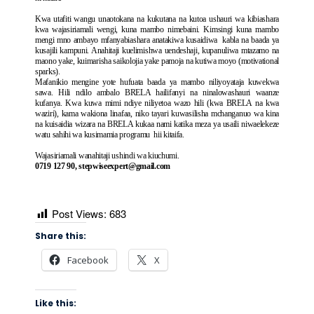
Kwa utafiti wangu unaotokana na kukutana na kutoa ushauri wa kibiashara
kwa wajasiriamali wengi, kuna mambo nimebaini. Kimsingi kuna mambo
mengi mno ambayo mfanyabiashara anatakiwa kusaidiwa kabla na baada ya
kusajili kampuni. Anahitaji kuelimishwa uendeshaji, kupanuliwa mtazamo na
maono yake, kuimarisha saikolojia yake pamoja na kutiwa moyo (motivational
sparks).
Mafanikio mengine yote hufuata baada ya mambo niliyoyataja kuwekwa
sawa. Hili ndilo ambalo BRELA hailifanyi na ninalowashauri waanze
kufanya. Kwa kuwa mimi ndiye niliyetoa wazo hili (kwa BRELA na kwa
waziri), kama wakiona linafaa, niko tayari kuwasilisha mchanganuo wa kina
na kuisaidia wizara na BRELA kukaa nami katika meza ya usaili niwaelekeze
watu sahihi wa kusimamia programu hii kitaifa.
Wajasiriamali wanahitaji ushindi wa kiuchumi.
0719 127 90,
stepwiseexpert@gmail.com
Post Views:
683
Share this:
Facebook
X
Like this: