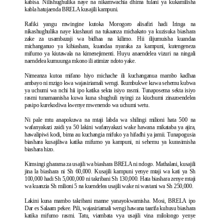
kabisa. Nilishughulika naye na nikamwachia dhima fulani ya kukamilisha
kabla hatujaenda BRELA kusajili kampuni.
Rafiki yangu mwingine kutoka Morogoro alisafiri hadi Iringa na
nikashughulika naye kiushauri na tukaanza michakato ya kuzisuka biashara
zake za usambazaji wa bidhaa na kilimo. Hii ilijumuisha kuandaa
michanganuo ya kibiashara, kuandaa nyaraka za kampuni, kutengeneza
mifumo ya kiutawala na kimenejimenti. Huyu anaendelea vizuri na ningali
naendelea kumuunga mkono ili atimize ndoto yake.
Nimeanza kutoa mifano hiyo michache ili kuchanganua mambo kadhaa
ambayo ni mzigo kwa wajasiriamali wengi. Ikumbukwe kuwa sehemu kubwa
ya uchumi wa nchi hii ipo katika sekta isiyo rasmi. Tunaposema sekta isiyo
rasmi tunamaanisha kuwa kuna shughuli nyingi za kiuchumi zinazoendelea
pasipo kurekodiwa kwenye mwenendo wa uchumi wetu.
Ni pale mtu anapokuwa na mtaji labda wa shilingi milioni hata 500 na
wafanyakazi zaidi ya 50 lakini wafanyakazi wake hawana mikataba ya ajira,
hawalipiwi kodi, bima au kuchangia mifuko ya hifadhi ya jamii. Tunapogusia
biashara kusajiliwa katika mifumo ya kampuni, ni sehemu ya kurasimisha
biashara hizo.
Kimsingi gharama za usajili wa biashara BRELA ni ndogo. Mathalani, kusajili
jina la biashara ni Sh 60,000. Kusajili kampuni yenye mtaji wa kati ya Sh
100,000 hadi Sh 5,000,000 ni takribani Sh 130,000. Hata biashara zenye mtaji
wa kuanzia Sh milioni 5 na kuendelea usajili wake ni wastani wa Sh 250,000.
Lakini kuna mambo takribani manne yanayokwamisha. Mosi, BRELA ipo
Dar es Salaam pekee. Pili, wajasiriamali wengi hawana taarifa kuhusu biashara
katika mifumo rasmi. Tatu, viambata vya usajili vina milolongo yenye