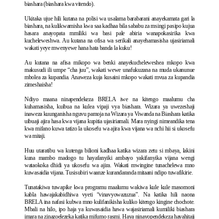
biashara (biashara kwa vitendo).
Ukitaka ujue hili kutana na polisi wa usalama barabarani anayekamata gari la
biashara, na kulikwamisha kwa saa kadhaa bila sababu za msingi pasipo kujua
hasara anayopata mmiliki wa basi pale abiria wanapokasirika kwa
kucheleweshwa. Au kutana na ofisa wa serikali anayehamasisha ujasiriamali
wakati yeye mwenyewe hana hata banda la kuku!
Au kutana na afisa mikopo wa benki anayekucheleweshea mkopo kwa
makusudi ili umpe “cha juu”, wakati wewe unafukuzana na muda ukanunue
mbolea za kupandia. Anaweza kuja kusaini mkopo wakati mvua za kupandia
zimeshaisha!
Ndiyo maana ninapendekeza BRELA iwe na kitengo maalumu cha
kuhamasisha, kuibua na kulea vipaji vya biashara. Wizara ya uwezeshaji
inaweza kuunganisha nguvu pamoja na Wizara ya Viwanda na Biashara katika
uibuaji ajira hasa kwa vijana kupitia ujasiriamali. Mara nyingi nimeandika tena
kwa mifano kuwa tatizo la ukosefu wa ajira kwa vijana wa nchi hii si ukosefu
wa mitaji.
Huu utaratibu wa kutenga bilioni kadhaa katika wizara zetu si mbaya, lakini
kuna mambo madogo tu hayafanyiki ambayo yakifanyika vijana wengi
wataokoka dhidi ya ukosefu wa ajira. Wakati mwingine tunachelewa mno
kuwasaidia vijana. Tusisubiri waanze kurandaranda mitaani ndipo tuwafikirie.
Tunatakiwa tuwapike kwa programu maalumu wakiwa kule kule masomoni
kabla hawajakabidhiwa vyeti “vinavyowazuzua”. Na katika hili naona
BRELA ina nafasi kubwa mno kulifanikisha kuliko kitengo kingine chochote.
Mbali na hilo, ipo haja ya kuwasaidia hawa wajasiriamali kumiliki biashara
imara na zinazoelezeka katika mifumo rasmi. Haya ninayopendekeza hayahitaji